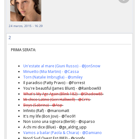
24 marzo, 2015 - 16:29
2
PRIMA SERATA:
Un'estate al mare (Giuni Russo) - @JonSnow
Minuetto (Mia Martini) - @Cassa
Torn (Natalie Imbruglia) - @smiley
Il paradiso (Patty Pravo) - @Forrest
You're beautiful (James Blunt) - @Rainbow93
What's My Age Again (Blink 182) - @Shadow85
Mi chico Latino (Geri Halliwell) - @CrYs
Boys (Sabrina) - @Asp
Infinito (Raf) - @mariomatt
It's my life (Bon Jovi) - @Teo91
Non sono una signora (Bertè) - @sparso
A chi mi dice (Blue) - @ge_aldrig_upp
Vamos a bailar (Paola & Chiara) - @Damiano
Nord Sud Ovest Est (883) - @cionfy