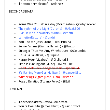
Il battito animale (Raf) - @dan89
SECONDA SERATA
Rome Wasn't Built in a day (Morcheeba) - @robyfederer
The rythm of the Night (Corona) - @Alex8806
Livin' la vida loca (Ricky Martin) - @matti
Lamette (Rettore) - @undri
You Had Me (Joss Stone) - @bilirubina
Sei nell'anima (Gianna Nannini) - @Razzo
Stronger Than Me (Amy Winehouse) - @Columbia
Uh La La La (Alexia) - @Pupi87
Happy Hour (Ligabue) - @Giuliana33
Time is running out (Muse) - @Alex.Blue
Don't Look Back In Anger (Oasis) - @seua84
It's Raining Men (Geri Halliwell) - @dancer83tp
Wuthering Heights (Kate Bush) - @steph
Rosso Relativo (Tiziano Ferro) - @Evil
SEMIFINALI
Il paradiso (Patty Pravo) - @Forrest
You're beautiful (James Blunt) - @Rainbow93