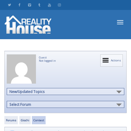
Toggl
Guest
navig
Actions
Not logged in
New/Updated Topics
Select Forum
Forums
Giochi
Contest