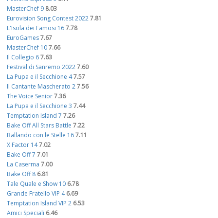
MasterChef 9
8.03
Eurovision Song Contest 2022
7.81
L'Isola dei Famosi 16
7.78
EuroGames
7.67
MasterChef 10
7.66
Il Collegio 6
7.63
Festival di Sanremo 2022
7.60
La Pupa e il Secchione 4
7.57
Il Cantante Mascherato 2
7.56
The Voice Senior
7.36
La Pupa e il Secchione 3
7.44
Temptation Island 7
7.26
Bake Off All Stars Battle
7.22
Ballando con le Stelle 16
7.11
X Factor 14
7.02
Bake Off 7
7.01
La Caserma
7.00
Bake Off 8
6.81
Tale Quale e Show 10
6.78
Grande Fratello VIP 4
6.69
Temptation Island VIP 2
6.53
Amici Speciali
6.46