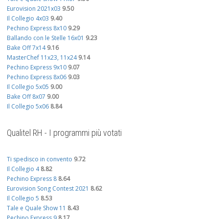
Eurovision 2021x03
9.50
Il Collegio 4x03
9.40
Pechino Express 8x10
9.29
Ballando con le Stelle 16x01
9.23
Bake Off 7x14
9.16
MasterChef 11x23, 11x24
9.14
Pechino Express 9x10
9.07
Pechino Express 8x06
9.03
Il Collegio 5x05
9.00
Bake Off 8x07
9.00
Il Collegio 5x06
8.84
Qualitel RH - I programmi più votati
Ti spedisco in convento
9.72
Il Collegio 4
8.82
Pechino Express 8
8.64
Eurovision Song Contest 2021
8.62
Il Collegio 5
8.53
Tale e Quale Show 11
8.43
Pechino Express 9
8.17