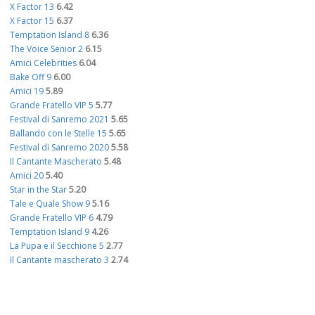
X Factor 13
6.42
X Factor 15
6.37
Temptation Island 8
6.36
The Voice Senior 2
6.15
Amici Celebrities
6.04
Bake Off 9
6.00
Amici 19
5.89
Grande Fratello VIP 5
5.77
Festival di Sanremo 2021
5.65
Ballando con le Stelle 15
5.65
Festival di Sanremo 2020
5.58
Il Cantante Mascherato
5.48
Amici 20
5.40
Star in the Star
5.20
Tale e Quale Show 9
5.16
Grande Fratello VIP 6
4.79
Temptation Island 9
4.26
La Pupa e il Secchione 5
2.77
Il Cantante mascherato 3
2.74