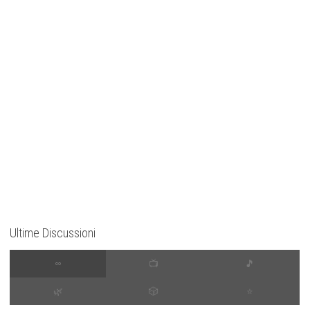
Ultime Discussioni
∞
📺
🎵
🌿
🎲
⭐️