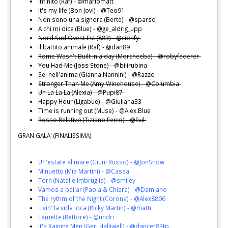
Infinito (Raf) - @mariomatt
It's my life (Bon Jovi) - @Teo91
Non sono una signora (Bertè) - @sparso
A chi mi dice (Blue) - @ge_aldrig_upp
Nord Sud Ovest Est (883) - @cionfy
Il battito animale (Raf) - @dan89
Rome Wasn't Built in a day (Morcheeba) - @robyfederer
You Had Me (Joss Stone) - @bilirubina
Sei nell'anima (Gianna Nannini) - @Razzo
Stronger Than Me (Amy Winehouse) - @Columbia
Uh La La La (Alexia) - @Pupi87
Happy Hour (Ligabue) - @Giuliana33
Time is running out (Muse) - @Alex.Blue
Rosso Relativo (Tiziano Ferro) - @Evil
GRAN GALA' (FINALISSIMA)
Un'estate al mare (Giuni Russo) - @JonSnow
Minuetto (Mia Martini) - @Cassa
Torn (Natalie Imbruglia) - @smiley
Vamos a bailar (Paola & Chiara) - @Damiano
The rythm of the Night (Corona) - @Alex8806
Livin' la vida loca (Ricky Martin) - @matti
Lamette (Rettore) - @undri
It's Raining Men (Geri Halliwell) - @dancer83tp