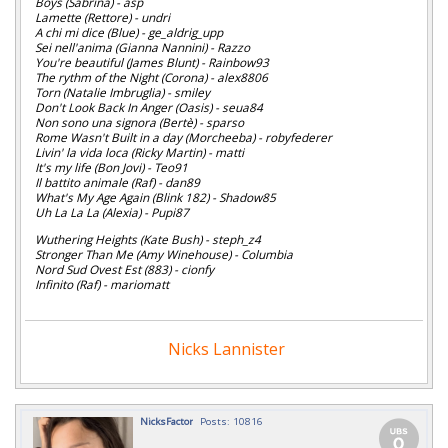
Boys (Sabrina) - asp
Lamette (Rettore) - undri
A chi mi dice (Blue) - ge_aldrig_upp
Sei nell'anima (Gianna Nannini) - Razzo
You're beautiful (James Blunt) - Rainbow93
The rythm of the Night (Corona) - alex8806
Torn (Natalie Imbruglia) - smiley
Don't Look Back In Anger (Oasis) - seua84
Non sono una signora (Bertè) - sparso
Rome Wasn't Built in a day (Morcheeba) - robyfederer
Livin' la vida loca (Ricky Martin) - matti
It's my life (Bon Jovi) - Teo91
Il battito animale (Raf) - dan89
What's My Age Again (Blink 182) - Shadow85
Uh La La La (Alexia) - Pupi87
Wuthering Heights (Kate Bush) - steph_z4
Stronger Than Me (Amy Winehouse) - Columbia
Nord Sud Ovest Est (883) - cionfy
Infinito (Raf) - mariomatt
Nicks Lannister
NicksFactor
Posts: 10816