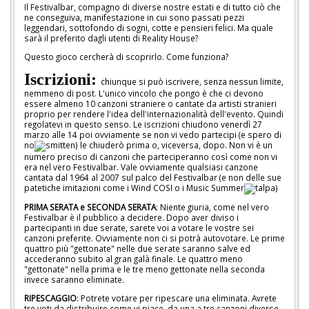
Il Festivalbar, compagno di diverse nostre estati e di tutto ciò che
ne conseguiva, manifestazione in cui sono passati pezzi
leggendari, sottofondo di sogni, cotte e pensieri felici. Ma quale
sarà il preferito dagli utenti di Reality House?
Questo gioco cercherà di scoprirlo. Come funziona?
Iscrizioni:
chiunque si può iscrivere, senza nessun limite,
nemmeno di post. L'unico vincolo che pongo è che ci devono
essere almeno 10 canzoni straniere o cantate da artisti stranieri
proprio per rendere l'idea dell'internazionalità dell'evento. Quindi
regolatevi in questo senso. Le iscrizioni chiudono venerdì 27
marzo alle 14 poi ovviamente se non vi vedo partecipi (e spero di
no
) le chiuderò prima o, viceversa, dopo. Non vi è un
numero preciso di canzoni che parteciperanno così come non vi
era nel vero Festivalbar. Vale ovviamente qualsiasi canzone
cantata dal 1964 al 2007 sul palco del Festivalbar (e non delle sue
patetiche imitazioni come i Wind COSI o i Music Summer
)
PRIMA SERATA e SECONDA SERATA
: Niente giuria, come nel vero
Festivalbar è il pubblico a decidere. Dopo aver diviso i
partecipanti in due serate, sarete voi a votare le vostre sei
canzoni preferite. Ovviamente non ci si potrà autovotare. Le prime
quattro più "gettonate" nelle due serate saranno salve ed
accederanno subito al gran galà finale. Le quattro meno
"gettonate" nella prima e le tre meno gettonate nella seconda
invece saranno eliminate.
RIPESCAGGIO
: Potrete votare per ripescare una eliminata. Avrete
tre voti da distribuire come vi piace, da una a tre canzoni diverse