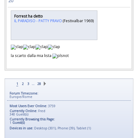
20
Forrest ha detto
IL PARADISO - PATTY PRAVO
(Festivalbar 1969)
la scarto dalla mia lista
…
1
2
3
28
Forum Timezone:
Europe/Rome
Most Users Ever Online:
3759
Currently Online:
Fred
340
Guest(s)
Currently Browsing this Page:
1
Guest(s)
Devices in use:
Desktop (301), Phone (39), Tablet (1)