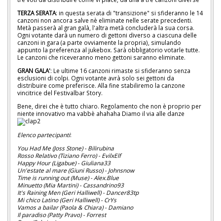
TERZA SERATA
: in questa serata di "transizione" si sfideranno le 14
canzoni non ancora salve nè eliminate nelle serate precedenti.
Metà passerà al gran galà, l'altra metà concluderà la sua corsa.
Ogni votante darà un numero di gettoni diverso a ciascuna delle
canzoni in gara (a parte ovviamente la propria), simulando
appunto la preferenza al jukebox. Sarà obbligatorio votarle tutte.
Le canzoni che riceveranno meno gettoni saranno eliminate.
GRAN GALA'
: Le ultime 16 canzoni rimaste si sfideranno senza
esclusioni di colpi. Ogni votante avrà solo sei gettoni da
distribuire come preferisce. Alla fine stabiliremo la canzone
vincitrice del Festivalbar Story.
Bene, direi che è tutto chiaro. Regolamento che non è proprio per
niente innovativo ma vabbè ahahaha Diamo il via alle danze
Elenco partecipanti
:
You Had Me (Joss Stone) - Bilirubina
Rosso Relativo (Tiziano Ferro) - EvilxElf
Happy Hour (Ligabue) - Giuliana33
Un'estate al mare (Giuni Russo) - Johnsnow
Time is running out (Muse) - Alex.Blue
Minuetto (Mia Martini) - Cassandrino93
It's Raining Men (Geri Halliwell) - Dancer83tp
Mi chico Latino (Geri Halliwell) - CrYs
Vamos a bailar (Paola & Chiara) - Damiano
Il paradiso (Patty Pravo) - Forrest