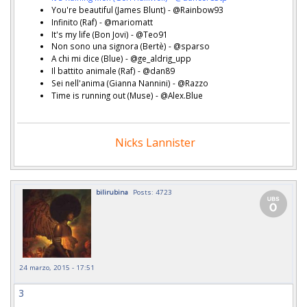
You're beautiful (James Blunt) - @Rainbow93
Infinito (Raf) - @mariomatt
It's my life (Bon Jovi) - @Teo91
Non sono una signora (Bertè) - @sparso
A chi mi dice (Blue) - @ge_aldrig_upp
Il battito animale (Raf) - @dan89
Sei nell'anima (Gianna Nannini) - @Razzo
Time is running out (Muse) - @Alex.Blue
Nicks Lannister
bilirubina
Posts: 4723
24 marzo, 2015 - 17:51
3