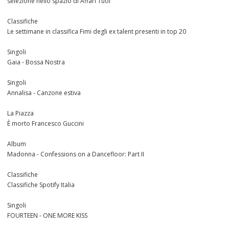
selezione nello spazio di Affari Tuoi
Classifiche
Le settimane in classifica Fimi degli ex talent presenti in top 20
Singoli
Gaia - Bossa Nostra
Singoli
Annalisa - Canzone estiva
La Piazza
È morto Francesco Guccini
Album
Madonna - Confessions on a Dancefloor: Part II
Classifiche
Classifiche Spotify Italia
Singoli
FOURTEEN - ONE MORE KISS