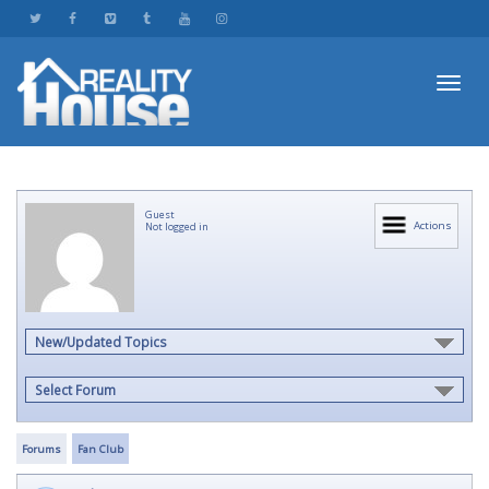
Toggl
Guest
navig
Actions
Not logged in
New/Updated Topics
Select Forum
Forums
Fan Club