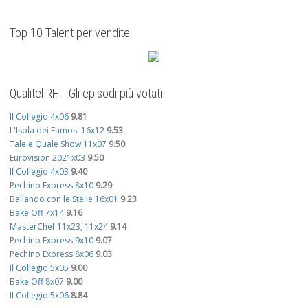
Top 10 Talent per vendite
Qualitel RH - Gli episodi più votati
Il Collegio 4x06
9.81
L'Isola dei Famosi 16x12
9.53
Tale e Quale Show 11x07
9.50
Eurovision 2021x03
9.50
Il Collegio 4x03
9.40
Pechino Express 8x10
9.29
Ballando con le Stelle 16x01
9.23
Bake Off 7x14
9.16
MasterChef 11x23, 11x24
9.14
Pechino Express 9x10
9.07
Pechino Express 8x06
9.03
Il Collegio 5x05
9.00
Bake Off 8x07
9.00
Il Collegio 5x06
8.84