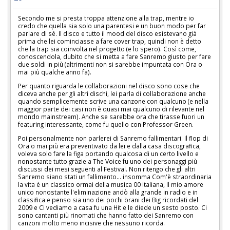
Secondo me si presta troppa attenzione alla trap, mentre io
credo che quella sia solo una parentesi e un buon modo per far
parlare di sé. Il disco e tutto il mood del disco esistevano già
prima che lei cominciasse a fare cover trap, quindi non è detto
che la trap sia coinvolta nel progetto (e lo spero). Così come,
conoscendola, dubito che si metta a fare Sanremo giusto per fare
due soldi in più (altrimenti non si sarebbe impuntata con Ora o
mai più qualche anno fa).
Per quanto riguarda le collaborazioni nel disco sono cose che
diceva anche per gli altri dischi, lei parla di collaborazione anche
quando semplicemente scrive una canzone con qualcuno (e nella
maggior parte dei casi non è quasi mai qualcuno di rilevante nel
mondo mainstream). Anche se sarebbe ora che tirasse fuori un
featuring interessante, come fu quello con Professor Green.
Poi personalmente non parlerei di Sanremo fallimentari. Il flop di
Ora o mai più era preventivato da lei e dalla casa discografica,
voleva solo fare la figa portando qualcosa di un certo livello e
nonostante tutto grazie a The Voice fu uno dei personaggi più
discussi dei mesi seguenti al Festival. Non ritengo che gli altri
Sanremo siano stati un fallimento... insomma Com'è straordinaria
la vita è un classico ormai della musica 00 italiana, Il mio amore
unico nonostante l'eliminazione andò alla grande in radio e in
classifica e penso sia uno dei pochi brani dei Big ricordati del
2009 e Ci vediamo a casa fu una Hit e le diede un sesto posto. Ci
sono cantanti più rinomati che hanno fatto dei Sanremo con
canzoni molto meno incisive che nessuno ricorda.