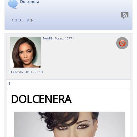
Dolcenera
…
1
2
3
9
Noir89
Posts: 10771
31 agosto, 2018 - 22:18
1
DOLCENERA