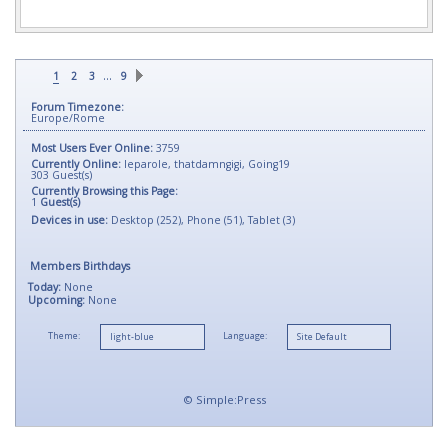
…
1
2
3
9
Forum Timezone:
Europe/Rome
Most Users Ever Online:
3759
Currently Online:
leparole
,
thatdamngigi
,
Going19
303
Guest(s)
Currently Browsing this Page:
1
Guest(s)
Devices in use:
Desktop (252), Phone (51), Tablet (3)
Members Birthdays
Today:
None
Upcoming:
None
Theme:
Language:
©
Simple:Press