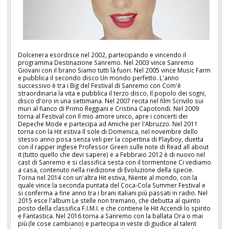
Dolcenera esordisce nel 2002, partecipando e vincendo il
programma Destinazione Sanremo. Nel 2003 vince Sanremo
Giovani con il brano Siamo tutti là fuori. Nel 2005 vince Music Farm
e pubblica il secondo disco Un mondo perfetto. L'anno
successivo è tra i Big del Festival di Sanremo con Com'è
straordinaria la vita e pubblica il terzo disco, Il popolo dei sogni,
disco d'oro in una settimana. Nel 2007 recita nel film Scrivilo sui
muri al fianco di Primo Reggiani e Cristina Capotondi. Nel 2009
torna al Festival con Il mio amore unico, apre i concerti dei
Depeche Mode e partecipa ad Amiche per l'Abruzzo. Nel 2011
torna con la Hit estiva Il sole di Domenica, nel novembre dello
stesso anno posa senza veli per la copertina di Playboy, duetta
con il rapper inglese Professor Green sulle note di Read all about
it (tutto quello che devi sapere) e a Febbraio 2012 è di nuovo nel
cast di Sanremo e si classifica sesta con il tormentone Ci vediamo
a casa, contenuto nella riedizione di Evoluzione della specie.
Torna nel 2014 con un'altra Hit estiva, Niente al mondo, con la
quale vince la seconda puntata del Coca-Cola Summer Festival e
si conferma a fine anno tra i brani italiani più passati in radio. Nel
2015 esce l'album Le stelle non tremano, che debutta al quinto
posto della classifica F.I.M.I. e che contiene le Hit Accendi lo spirito
e Fantastica. Nel 2016 torna a Sanremo con la ballata Ora o mai
più (le cose cambiano) e partecipa in veste di giudice al talent