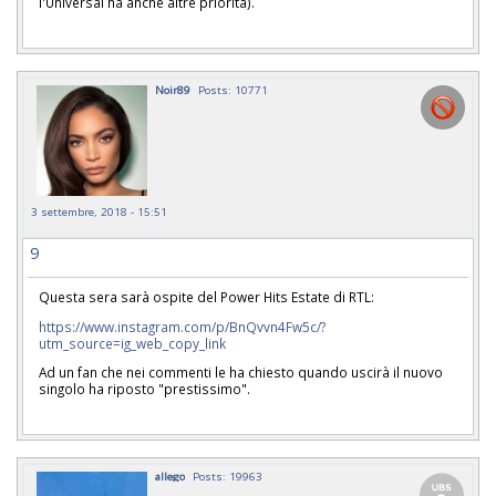
l'Universal ha anche altre priorità).
Noir89
Posts: 10771
3 settembre, 2018 - 15:51
9
Questa sera sarà ospite del Power Hits Estate di RTL:
https://www.instagram.com/p/BnQvvn4Fw5c/?
utm_source=ig_web_copy_link
Ad un fan che nei commenti le ha chiesto quando uscirà il nuovo
singolo ha riposto "prestissimo".
allego
Posts: 19963