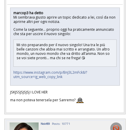
marcop3 ha detto
Mi sembrava giusto aprire un topic dedicato a lei, così da non
aprirne altri per ogni notizia.
Come la seguente... proprio oggi ha praticamente annunciato
che sta per uscire il nuovo singolo:
Mi sto preparando per il nuovo singolo! Una tra le più
belle canzoni che abbia mai scritto e arrangiato. Un altro
mondo, un nuovo mondo che va dritto all’anima. Non so
se voi siete pronti... ma chi se ne frega! 😘
https://www.instagram.com/p/BnJ3L2mFck8/?
utm_source=ig_web_copy_link
JSKJSSJSJSJSJ I LOVE HER
ma non poteva tenersela per Sanremo?
Noir89
Posts: 10771