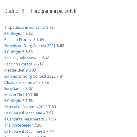
Qualitel RH - I programmi più votati
Ti spedisco in convento
9.72
Il Collegio 4
8.82
Pechino Express 8
8.64
Eurovision Song Contest 2021
8.62
Il Collegio 5
8.53
Tale e Quale Show 11
8.43
Pechino Express 9
8.17
MasterChef 9
8.03
Eurovision Song Contest 2022
7.81
L'Isola dei Famosi 16
7.78
EuroGames
7.67
MasterChef 10
7.66
Il Collegio 6
7.63
Festival di Sanremo 2022
7.60
La Pupa e il Secchione 4
7.57
Il Cantante Mascherato 2
7.56
The Voice Senior
7.36
La Pupa e il Secchione 3
7.44