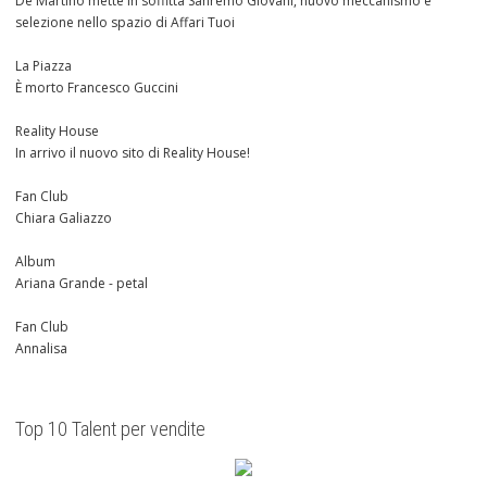
De Martino mette in soffitta Sanremo Giovani, nuovo meccanismo e
selezione nello spazio di Affari Tuoi
La Piazza
È morto Francesco Guccini
Reality House
In arrivo il nuovo sito di Reality House!
Fan Club
Chiara Galiazzo
Album
Ariana Grande - petal
Fan Club
Annalisa
Top 10 Talent per vendite