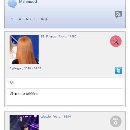
Mahmood
...
…
1
4
5
6
7
8
16
BB
Firenze
Posts: 17480
10 giugno, 2019 - 21:32
101
Ah molto bëëëne
calacolo
Posts: 13554