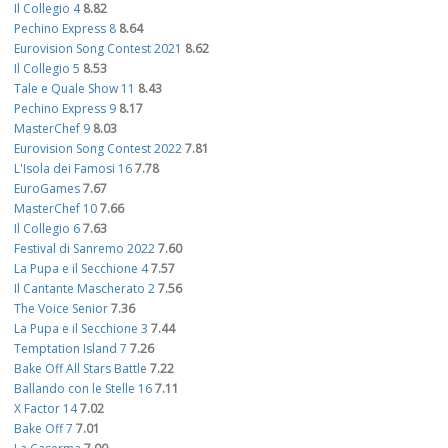
Il Collegio 4
8.82
Pechino Express 8
8.64
Eurovision Song Contest 2021
8.62
Il Collegio 5
8.53
Tale e Quale Show 11
8.43
Pechino Express 9
8.17
MasterChef 9
8.03
Eurovision Song Contest 2022
7.81
L'Isola dei Famosi 16
7.78
EuroGames
7.67
MasterChef 10
7.66
Il Collegio 6
7.63
Festival di Sanremo 2022
7.60
La Pupa e il Secchione 4
7.57
Il Cantante Mascherato 2
7.56
The Voice Senior
7.36
La Pupa e il Secchione 3
7.44
Temptation Island 7
7.26
Bake Off All Stars Battle
7.22
Ballando con le Stelle 16
7.11
X Factor 14
7.02
Bake Off 7
7.01