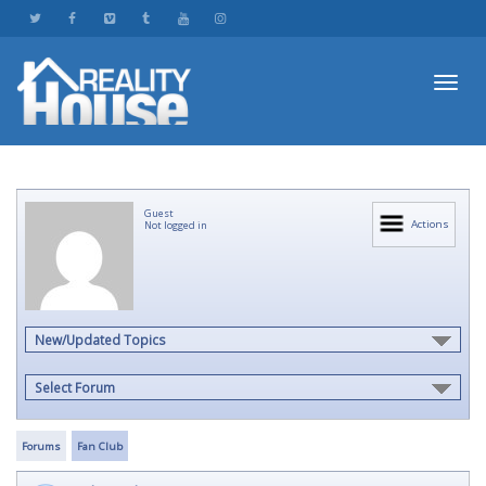
Toggl
Guest
navig
Actions
Not logged in
New/Updated Topics
Select Forum
Forums
Fan Club