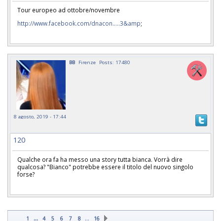
Tour europeo ad ottobre/novembre
http://www.facebook.com/dnacon.....3&amp
;
BB
Firenze
Posts: 17480
8 agosto, 2019 - 17:44
120
Qualche ora fa ha messo una story tutta bianca. Vorrà dire
qualcosa? "Bianco" potrebbe essere il titolo del nuovo singolo
forse?
...
…
1
4
5
6
7
8
16