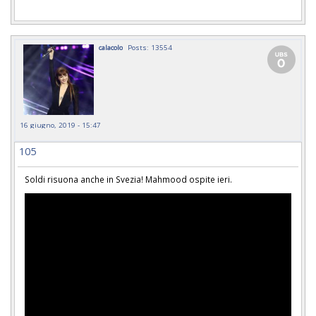
calacolo
Posts: 13554
16 giugno, 2019 - 15:47
105
Soldi risuona anche in Svezia! Mahmood ospite ieri.