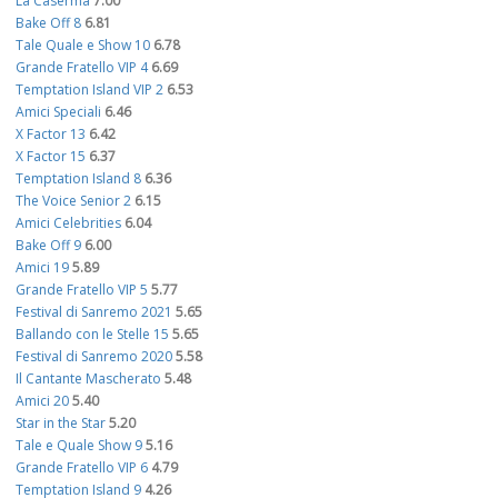
La Caserma
7.00
Bake Off 8
6.81
Tale Quale e Show 10
6.78
Grande Fratello VIP 4
6.69
Temptation Island VIP 2
6.53
Amici Speciali
6.46
X Factor 13
6.42
X Factor 15
6.37
Temptation Island 8
6.36
The Voice Senior 2
6.15
Amici Celebrities
6.04
Bake Off 9
6.00
Amici 19
5.89
Grande Fratello VIP 5
5.77
Festival di Sanremo 2021
5.65
Ballando con le Stelle 15
5.65
Festival di Sanremo 2020
5.58
Il Cantante Mascherato
5.48
Amici 20
5.40
Star in the Star
5.20
Tale e Quale Show 9
5.16
Grande Fratello VIP 6
4.79
Temptation Island 9
4.26