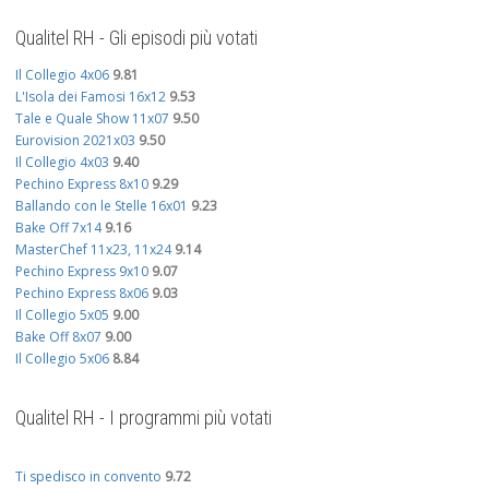
Qualitel RH - Gli episodi più votati
Il Collegio 4x06
9.81
L'Isola dei Famosi 16x12
9.53
Tale e Quale Show 11x07
9.50
Eurovision 2021x03
9.50
Il Collegio 4x03
9.40
Pechino Express 8x10
9.29
Ballando con le Stelle 16x01
9.23
Bake Off 7x14
9.16
MasterChef 11x23, 11x24
9.14
Pechino Express 9x10
9.07
Pechino Express 8x06
9.03
Il Collegio 5x05
9.00
Bake Off 8x07
9.00
Il Collegio 5x06
8.84
Qualitel RH - I programmi più votati
Ti spedisco in convento
9.72