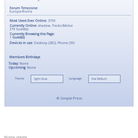
Forum Timezone:
Europe/Rome
Most Users Ever Online:
3759
Currently Online:
shadow
,
TrediciMotivi
319
Guest(s)
Currently Browsing this Page:
1
Guest(s)
Devices in use:
Desktop (282), Phone (39)
Members Birthdays
Today:
None
Upcoming:
None
Theme:
Language:
©
Simple:Press
Nome utente