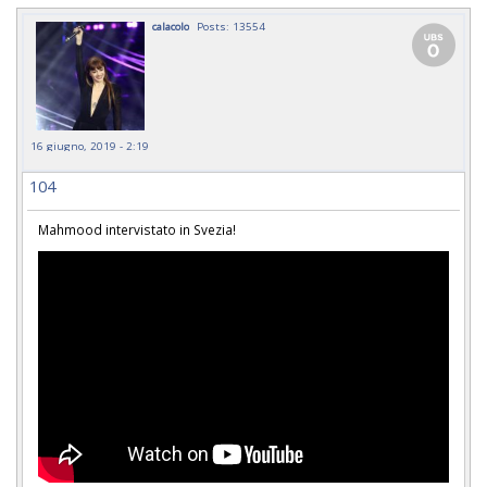
calacolo
Posts: 13554
16 giugno, 2019 - 2:19
104
Mahmood intervistato in Svezia!