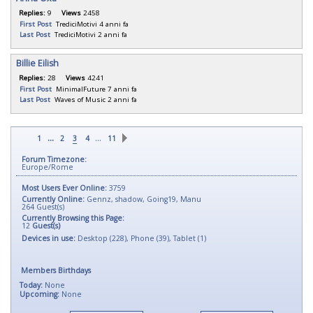
Replies:
9
Views
2458
First Post
TrediciMotivi
4 anni fa
Last Post
TrediciMotivi
2 anni fa
Billie Eilish
Replies:
28
Views
4241
First Post
MinimalFuture
7 anni fa
Last Post
Waves of Music
2 anni fa
...
…
1
2
3
4
11
Forum Timezone:
Europe/Rome
Most Users Ever Online:
3759
Currently Online:
Gennz
,
shadow
,
Going19
,
Manu
264
Guest(s)
Currently Browsing this Page:
12
Guest(s)
Devices in use:
Desktop (228), Phone (39), Tablet (1)
Members Birthdays
Today:
None
Upcoming:
None