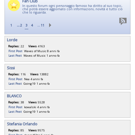
Fan Club
In questo forum ogni personaggio famoso ha diritto al suo topic,
che potrà essere aggiornato con informazioni, novità e tutto ciò
che lo riguarda.
...
…
1
2
3
4
11
Lorde
Replies:
22
Views
4163
First Post
Waves of Music
8 anni fa
Last Post
Waves of Music
1 anno fa
Sissi
Replies:
116
Views
13882
First Post
Nea
4 anni fa
Last Post
Going19
1 anno fa
BLANCO
Replies:
38
Views
5528
First Post
kowalski
4 anni fa
Last Post
Going19
1 anno fa
Stefania Orlando
Replies:
85
Views
9575