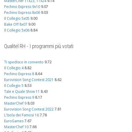
MasterChef 11x23, 11x24
9.14
Pechino Express 9x10
9.07
Pechino Express 8x06
9.03
Il Collegio 5x05
9.00
Bake Off 8x07
9.00
Il Collegio 5x06
8.84
Qualitel RH - I programmi più votati
Ti spedisco in convento
9.72
Il Collegio 4
8.82
Pechino Express 8
8.64
Eurovision Song Contest 2021
8.62
Il Collegio 5
8.53
Tale e Quale Show 11
8.43
Pechino Express 9
8.17
MasterChef 9
8.03
Eurovision Song Contest 2022
7.81
L'Isola dei Famosi 16
7.78
EuroGames
7.67
MasterChef 10
7.66