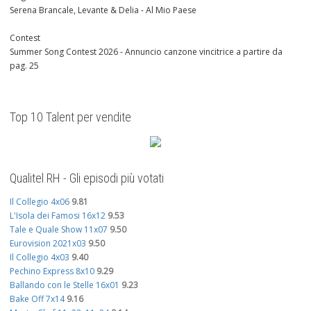
Serena Brancale, Levante & Delia - Al Mio Paese
Contest
Summer Song Contest 2026 - Annuncio canzone vincitrice a partire da
pag. 25
Top 10 Talent per vendite
Qualitel RH - Gli episodi più votati
Il Collegio 4x06
9.81
L'Isola dei Famosi 16x12
9.53
Tale e Quale Show 11x07
9.50
Eurovision 2021x03
9.50
Il Collegio 4x03
9.40
Pechino Express 8x10
9.29
Ballando con le Stelle 16x01
9.23
Bake Off 7x14
9.16