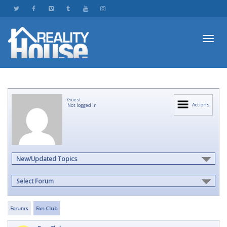
Toggl
Guest
navig
Actions
Not logged in
New/Updated Topics
Select Forum
Forums
Fan Club