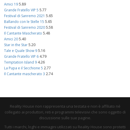
Amici 19
5.89
Grande Fratello VIP 5
5.77
Festival di Sanremo 2021
5.65
Ballando con le Stelle 15
5.65
Festival di Sanremo 2020
5.58
Il Cantante Mascherato
5.48
Amici 20
5.40
Star in the Star
5.20
Tale e Quale Show 9
5.16
Grande Fratello VIP 6
4.79
Temptation Island 9
4.26
La Pupa e il Secchione 5
2.77
Il Cantante mascherato 3
2.74
Reality House non rappresenta una testata e non è affiliato né
collegato ai produttori, reti e programmi televisivi che sono oggetto di
discussione sulle sue pagine.
Tutti i marchi, loghi e immagini utilizzati su Reality House sono protetti