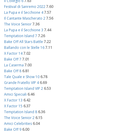
Il Collegio 6
7.63
Festival di Sanremo 2022
7.60
La Pupa e il Secchione 4
7.57
Il Cantante Mascherato 2
7.56
The Voice Senior
7.36
La Pupa e il Secchione 3
7.44
Temptation Island 7
7.26
Bake Off All Stars Battle
7.22
Ballando con le Stelle 16
7.11
X Factor 14
7.02
Bake Off 7
7.01
La Caserma
7.00
Bake Off 8
6.81
Tale Quale e Show 10
6.78
Grande Fratello VIP 4
6.69
Temptation Island VIP 2
6.53
Amici Speciali
6.46
X Factor 13
6.42
X Factor 15
6.37
Temptation Island 8
6.36
The Voice Senior 2
6.15
Amici Celebrities
6.04
Bake Off 9
6.00