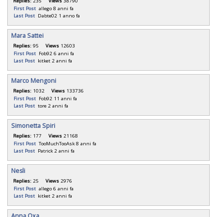
Replies:
235
Views
38790
First Post
allego
8 anni fa
Last Post
Dabte02
1 anno fa
Mara Sattei
Replies:
95
Views
12603
First Post
Fob92
6 anni fa
Last Post
kitket
2 anni fa
Marco Mengoni
Replies:
1032
Views
133736
First Post
Fob92
11 anni fa
Last Post
tore
2 anni fa
Simonetta Spiri
Replies:
177
Views
21168
First Post
TooMuchTooAsk
8 anni fa
Last Post
Patrick
2 anni fa
Nesli
Replies:
25
Views
2976
First Post
allego
6 anni fa
Last Post
kitket
2 anni fa
Anna Oxa