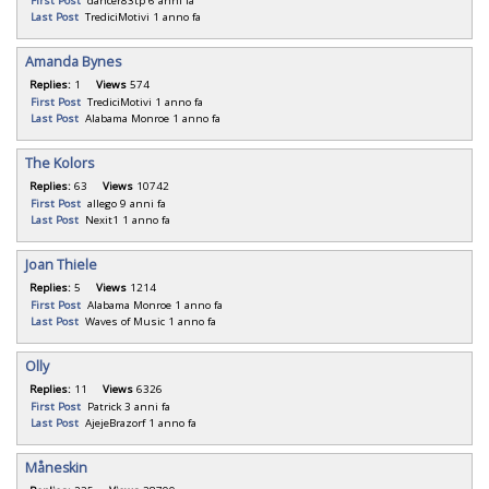
First Post
dancer83tp
6 anni fa
Last Post
TrediciMotivi
1 anno fa
Amanda Bynes
Replies:
1
Views
574
First Post
TrediciMotivi
1 anno fa
Last Post
Alabama Monroe
1 anno fa
The Kolors
Replies:
63
Views
10742
First Post
allego
9 anni fa
Last Post
Nexit1
1 anno fa
Joan Thiele
Replies:
5
Views
1214
First Post
Alabama Monroe
1 anno fa
Last Post
Waves of Music
1 anno fa
Olly
Replies:
11
Views
6326
First Post
Patrick
3 anni fa
Last Post
AjejeBrazorf
1 anno fa
Måneskin