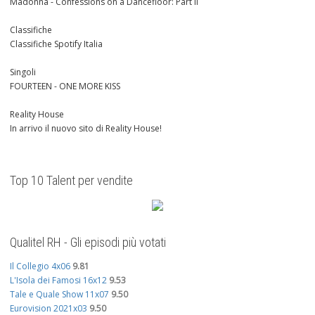
Madonna - Confessions on a Dancefloor: Part II
Classifiche
Classifiche Spotify Italia
Singoli
FOURTEEN - ONE MORE KISS
Reality House
In arrivo il nuovo sito di Reality House!
Top 10 Talent per vendite
Qualitel RH - Gli episodi più votati
Il Collegio 4x06
9.81
L'Isola dei Famosi 16x12
9.53
Tale e Quale Show 11x07
9.50
Eurovision 2021x03
9.50