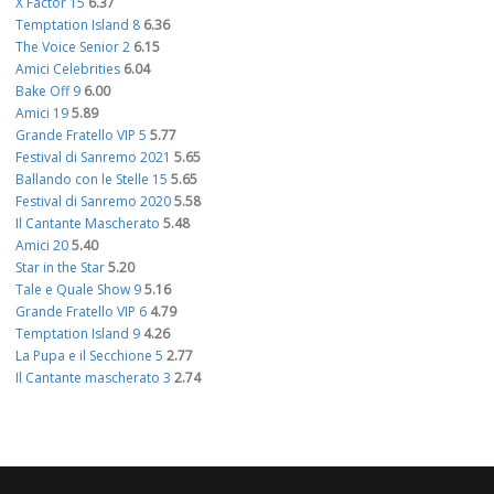
X Factor 15
6.37
Temptation Island 8
6.36
The Voice Senior 2
6.15
Amici Celebrities
6.04
Bake Off 9
6.00
Amici 19
5.89
Grande Fratello VIP 5
5.77
Festival di Sanremo 2021
5.65
Ballando con le Stelle 15
5.65
Festival di Sanremo 2020
5.58
Il Cantante Mascherato
5.48
Amici 20
5.40
Star in the Star
5.20
Tale e Quale Show 9
5.16
Grande Fratello VIP 6
4.79
Temptation Island 9
4.26
La Pupa e il Secchione 5
2.77
Il Cantante mascherato 3
2.74