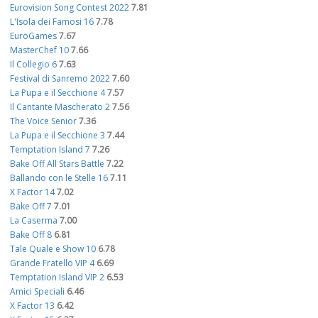
Eurovision Song Contest 2022
7.81
L'Isola dei Famosi 16
7.78
EuroGames
7.67
MasterChef 10
7.66
Il Collegio 6
7.63
Festival di Sanremo 2022
7.60
La Pupa e il Secchione 4
7.57
Il Cantante Mascherato 2
7.56
The Voice Senior
7.36
La Pupa e il Secchione 3
7.44
Temptation Island 7
7.26
Bake Off All Stars Battle
7.22
Ballando con le Stelle 16
7.11
X Factor 14
7.02
Bake Off 7
7.01
La Caserma
7.00
Bake Off 8
6.81
Tale Quale e Show 10
6.78
Grande Fratello VIP 4
6.69
Temptation Island VIP 2
6.53
Amici Speciali
6.46
X Factor 13
6.42