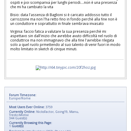
ospiti e poi scompariva per lunghi periodi....non è una presenza
che mi ha cambiato la vita
Bisio: data l'assenza di Baglioni si è caricato addosso tutto il
carrozzone ma non l'ha retto fino in fondo perchè alla fine non è
un conduttore e soprattutto in finale sembrava invasato
Virginia: faccio fatica a valutare la sua presenza perchè mi
aspettavo sin dall'inizio che avrebbe avuto difficoltà nel ruolo di
conduttrice ma non immaginavo che alla fine l'avrebbe rilegata
solo a quel ruolo prmettendo al suo talento di venir fuori in modo
molto limitato in sketch di cinque minuti.
Forum Timezone:
Europe/Rome
Most Users Ever Online:
3759
Currently Online:
NicksFactor
,
Going19
,
Manu
,
TrediciMotivi
344
Guest(s)
Currently Browsing this Page:
1
Guest(s)