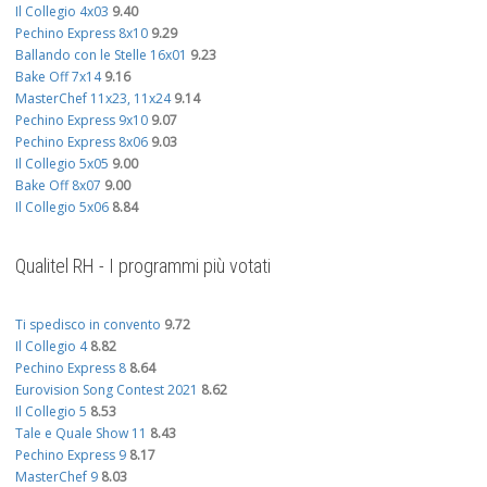
Il Collegio 4x03
9.40
Pechino Express 8x10
9.29
Ballando con le Stelle 16x01
9.23
Bake Off 7x14
9.16
MasterChef 11x23, 11x24
9.14
Pechino Express 9x10
9.07
Pechino Express 8x06
9.03
Il Collegio 5x05
9.00
Bake Off 8x07
9.00
Il Collegio 5x06
8.84
Qualitel RH - I programmi più votati
Ti spedisco in convento
9.72
Il Collegio 4
8.82
Pechino Express 8
8.64
Eurovision Song Contest 2021
8.62
Il Collegio 5
8.53
Tale e Quale Show 11
8.43
Pechino Express 9
8.17
MasterChef 9
8.03