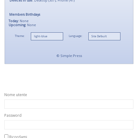
Devices in use:
Desktop (307), Phone (41)
Members Birthdays
Today:
None
Upcoming:
None
Theme:
Language:
©
Simple:Press
Nome utente
Password
Ricordami