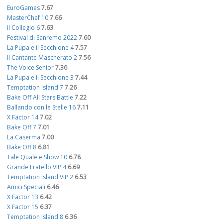
EuroGames
7.67
MasterChef 10
7.66
Il Collegio 6
7.63
Festival di Sanremo 2022
7.60
La Pupa e il Secchione 4
7.57
Il Cantante Mascherato 2
7.56
The Voice Senior
7.36
La Pupa e il Secchione 3
7.44
Temptation Island 7
7.26
Bake Off All Stars Battle
7.22
Ballando con le Stelle 16
7.11
X Factor 14
7.02
Bake Off 7
7.01
La Caserma
7.00
Bake Off 8
6.81
Tale Quale e Show 10
6.78
Grande Fratello VIP 4
6.69
Temptation Island VIP 2
6.53
Amici Speciali
6.46
X Factor 13
6.42
X Factor 15
6.37
Temptation Island 8
6.36