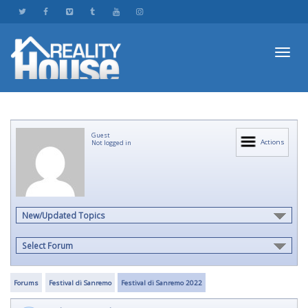
Toggl
Guest
navig
Actions
Not logged in
New/Updated Topics
Select Forum
Forums
Festival di Sanremo
Festival di Sanremo 2022