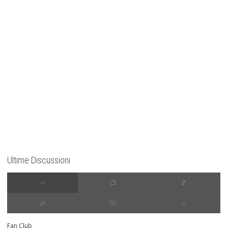
Ultime Discussioni
∞
📺
🎵
🌿
🎲
⭐️
Fan Club