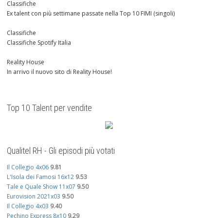
Classifiche
Ex talent con più settimane passate nella Top 10 FIMI (singoli)
Classifiche
Classifiche Spotify Italia
Reality House
In arrivo il nuovo sito di Reality House!
Top 10 Talent per vendite
Qualitel RH - Gli episodi più votati
Il Collegio 4x06
9.81
L'Isola dei Famosi 16x12
9.53
Tale e Quale Show 11x07
9.50
Eurovision 2021x03
9.50
Il Collegio 4x03
9.40
Pechino Express 8x10
9.29