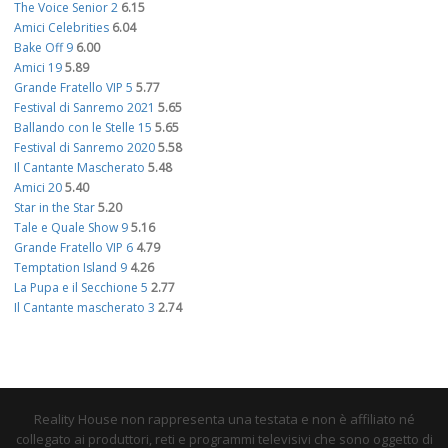
The Voice Senior 2
6.15
Amici Celebrities
6.04
Bake Off 9
6.00
Amici 19
5.89
Grande Fratello VIP 5
5.77
Festival di Sanremo 2021
5.65
Ballando con le Stelle 15
5.65
Festival di Sanremo 2020
5.58
Il Cantante Mascherato
5.48
Amici 20
5.40
Star in the Star
5.20
Tale e Quale Show 9
5.16
Grande Fratello VIP 6
4.79
Temptation Island 9
4.26
La Pupa e il Secchione 5
2.77
Il Cantante mascherato 3
2.74
Reality House non rappresenta una testata e non è affiliato né
collegato ai produttori, reti e programmi televisivi che sono oggetto di