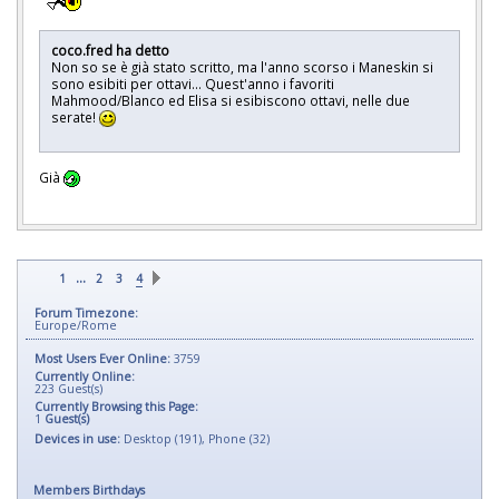
coco.fred ha detto
Non so se è già stato scritto, ma l'anno scorso i Maneskin si
sono esibiti per ottavi... Quest'anno i favoriti
Mahmood/Blanco ed Elisa si esibiscono ottavi, nelle due
serate!
Già
...
1
2
3
4
Forum Timezone:
Europe/Rome
Most Users Ever Online:
3759
Currently Online:
223
Guest(s)
Currently Browsing this Page:
1
Guest(s)
Devices in use:
Desktop (191), Phone (32)
Members Birthdays