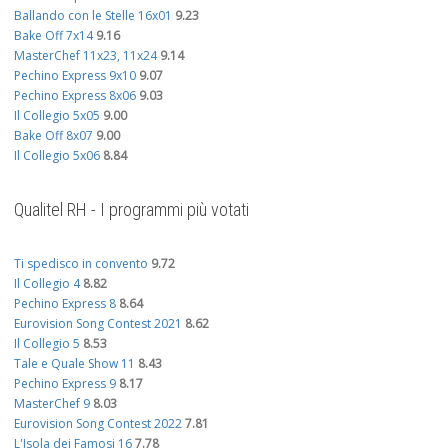
Ballando con le Stelle 16x01
9.23
Bake Off 7x14
9.16
MasterChef 11x23, 11x24
9.14
Pechino Express 9x10
9.07
Pechino Express 8x06
9.03
Il Collegio 5x05
9.00
Bake Off 8x07
9.00
Il Collegio 5x06
8.84
Qualitel RH - I programmi più votati
Ti spedisco in convento
9.72
Il Collegio 4
8.82
Pechino Express 8
8.64
Eurovision Song Contest 2021
8.62
Il Collegio 5
8.53
Tale e Quale Show 11
8.43
Pechino Express 9
8.17
MasterChef 9
8.03
Eurovision Song Contest 2022
7.81
L'Isola dei Famosi 16
7.78