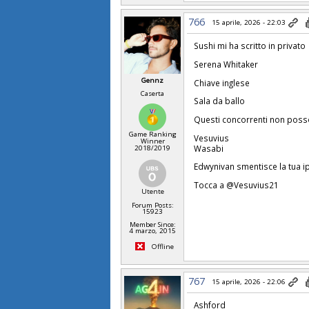
766
15 aprile, 2026 - 22:03
Sushi mi ha scritto in privato
Serena Whitaker
Gennz
Chiave inglese
Caserta
Sala da ballo
Questi concorrenti non poss
Game Ranking
Vesuvius
Winner
Wasabi
2018/2019
Edwynivan smentisce la tua i
Tocca a @Vesuvius21
Utente
Forum Posts:
15923
Member Since:
4 marzo, 2015
Offline
767
15 aprile, 2026 - 22:06
Ashford