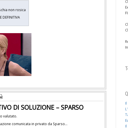
C
E
ischia non rosica
F
E DEFINITIVA
C
C
R
I
T
Q
I
TIVO DI SOLUZIONE – SPARSO
L
T
to valutato.
E
nazione comunicata in privato da Sparso…
I