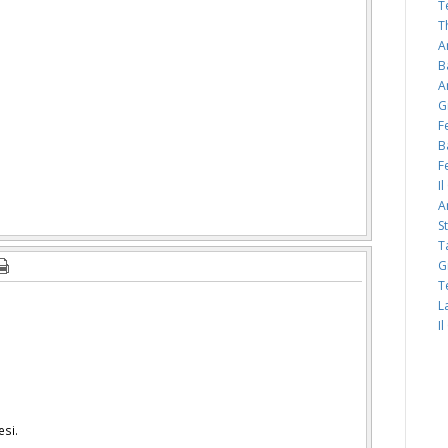
T
T
A
B
A
G
F
B
F
I
A
S
T
G
T
L
I
esi.