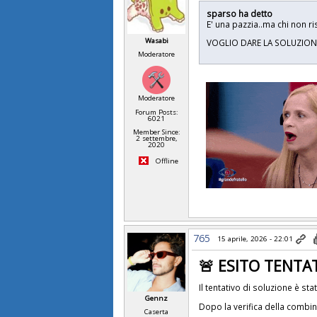
sparso ha detto
E' una pazzia..ma chi non r
Wasabi
VOGLIO DARE LA SOLUZION
Moderatore
Moderatore
Forum Posts:
6021
Member Since:
2 settembre,
2020
Offline
765
15 aprile, 2026 - 22:01
🚨 ESITO TENTA
Il tentativo di soluzione è sta
Gennz
Dopo la verifica della combi
Caserta