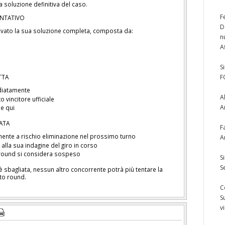
a soluzione definitiva del caso.
F
ENTATIVO
D
ivato la sua soluzione completa, composta da:
n
A
S
TTA
F
diatamente
A
 vincitore ufficiale
A
de qui
IATA
F
ente a rischio eliminazione nel prossimo turno
A
alla sua indagine del giro in corso
l round si considera sospeso
S
S
è sbagliata, nessun altro concorrente potrà più tentare la
sto round.
C
S
v