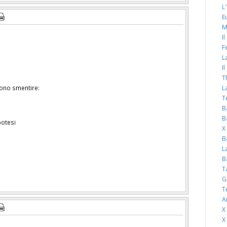
L
E
M
I
F
L
I
T
ono smentire:
L
T
B
B
potesi
X
B
L
B
T
G
T
A
X
X