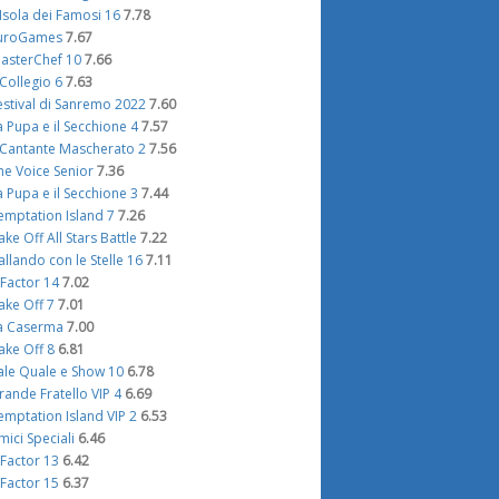
'Isola dei Famosi 16
7.78
uroGames
7.67
asterChef 10
7.66
l Collegio 6
7.63
estival di Sanremo 2022
7.60
a Pupa e il Secchione 4
7.57
l Cantante Mascherato 2
7.56
he Voice Senior
7.36
a Pupa e il Secchione 3
7.44
emptation Island 7
7.26
ake Off All Stars Battle
7.22
allando con le Stelle 16
7.11
 Factor 14
7.02
ake Off 7
7.01
a Caserma
7.00
ake Off 8
6.81
ale Quale e Show 10
6.78
rande Fratello VIP 4
6.69
emptation Island VIP 2
6.53
mici Speciali
6.46
 Factor 13
6.42
 Factor 15
6.37