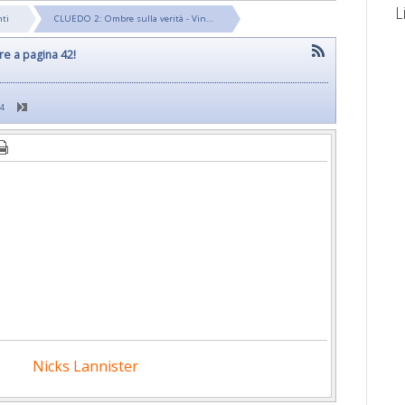
L
nti
CLUEDO 2: Ombre sulla verità - Vin…
re a pagina 42!
44
Nicks Lannister