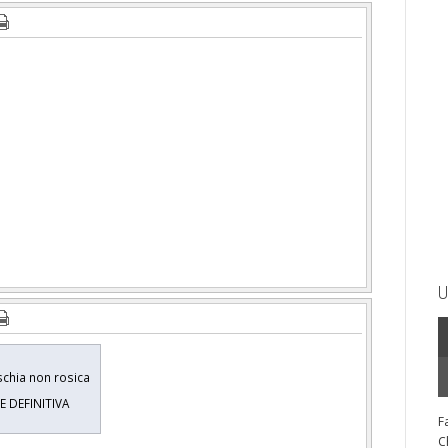
U
ischia non rosica
E DEFINITIVA
F
C