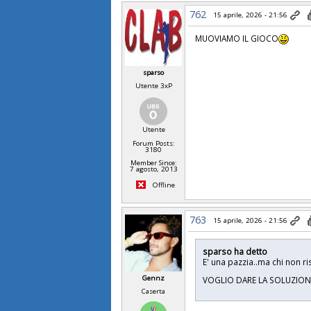
762
15 aprile, 2026 - 21:56
MUOVIAMO IL GIOCO
sparso
Utente 3xP
Utente
Forum Posts:
3180
Member Since:
7 agosto, 2013
Offline
763
15 aprile, 2026 - 21:56
sparso ha detto
E' una pazzia..ma chi non r
Gennz
VOGLIO DARE LA SOLUZION
Caserta