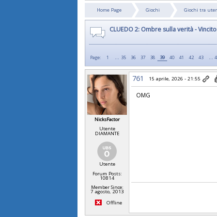
Home Page
Giochi
Giochi tra ute
CLUEDO 2: Ombre sulla verità - Vincito
...
…
Page:
1
35
36
37
38
39
40
41
42
43
761
15 aprile, 2026 - 21:55
OMG
NicksFactor
Utente
DIAMANTE
Utente
Forum Posts:
10814
Member Since:
7 agosto, 2013
Offline