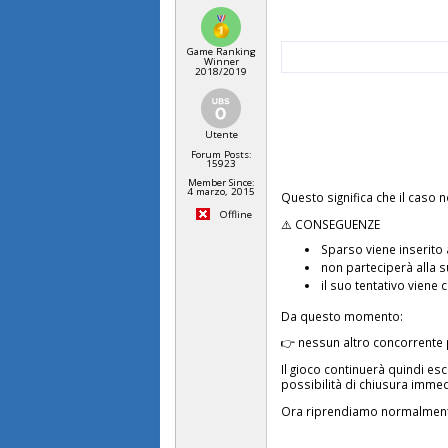
Game Ranking
Winner
2018/2019
Utente
Forum Posts:
15923
Member Since:
4 marzo, 2015
Questo significa che il caso n
Offline
⚠️ CONSEGUENZE
Sparso viene inserito
non parteciperà alla s
il suo tentativo viene
Da questo momento:
👉 nessun altro concorrente p
Il gioco continuerà quindi es
possibilità di chiusura immed
Ora riprendiamo normalmen