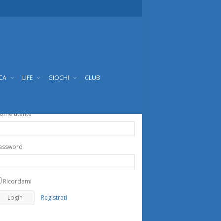
ICA
LIFE
GIOCHI
CLUB
ome utente
assword
Ricordami
Registrati