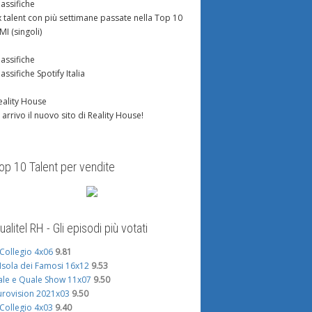
lassifiche
x talent con più settimane passate nella Top 10
IMI (singoli)
lassifiche
lassifiche Spotify Italia
eality House
n arrivo il nuovo sito di Reality House!
op 10 Talent per vendite
ualitel RH - Gli episodi più votati
l Collegio 4x06
9.81
'Isola dei Famosi 16x12
9.53
ale e Quale Show 11x07
9.50
urovision 2021x03
9.50
l Collegio 4x03
9.40