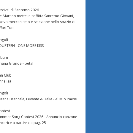
estival di Sanremo 2026
e Martino mette in soffitta Sanremo Giovani,
uovo meccanismo e selezione nello spazio di
ffari Tuoi
ingoli
OURTEEN - ONE MORE KISS
lbum
riana Grande - petal
an Club
nnalisa
ingoli
erena Brancale, Levante & Delia - Al Mio Paese
ontest
ummer Song Contest 2026 - Annuncio canzone
incitrice a partire da pag. 25