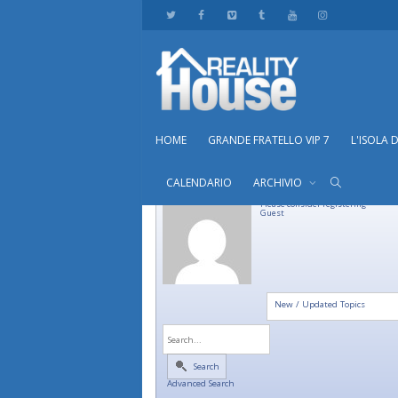
HOME
GRANDE FRATELLO VIP 7
L'ISOLA 
CALENDARIO
ARCHIVIO
Please consider registering
Guest
New / Updated Topics
Search
Advanced Search