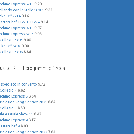
echino Express 8x10
9.29
allando con le Stelle 16x01
9.23
ake Off 7x14
9.16
asterChef 11x23, 11x24
9.14
echino Express 9x10
9.07
echino Express 8x06
9.03
l Collegio 5x05
9.00
ake Off 8x07
9.00
l Collegio 5x06
8.84
ualitel RH - I programmi più votati
i spedisco in convento
9.72
l Collegio 4
8.82
echino Express 8
8.64
urovision Song Contest 2021
8.62
l Collegio 5
8.53
ale e Quale Show 11
8.43
echino Express 9
8.17
asterChef 9
8.03
urovision Song Contest 2022
7.81