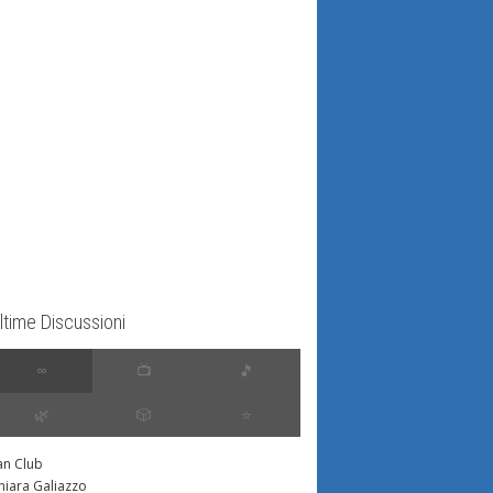
ltime Discussioni
∞
📺
🎵
🌿
🎲
⭐️
an Club
hiara Galiazzo