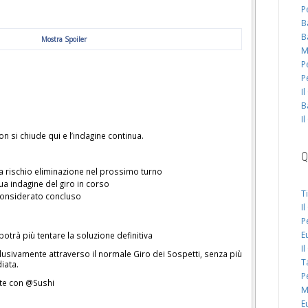
P
B
B
Mostra Spoiler
M
P
P
I
B
I
on si chiude qui e l’indagine continua.
Q
 a rischio eliminazione nel prossimo turno
ua indagine del giro in corso
T
 considerato concluso
I
P
E
otrà più tentare la soluzione definitiva
I
clusivamente attraverso il normale Giro dei Sospetti, senza più
T
iata.
P
te con @Sushi
M
E