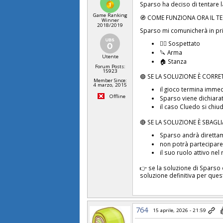
Sparso ha deciso di tentare l
Game Ranking
🧭 COME FUNZIONA ORA IL T
Winner
2018/2019
Sparso mi comunicherà in pr
🧍‍♂️ Sospettato
🔪 Arma
Utente
🏠 Stanza
Forum Posts:
15923
🟢 SE LA SOLUZIONE È CORRE
Member Since:
4 marzo, 2015
il gioco termina imme
Offline
Sparso viene dichiarato
il caso Cluedo si chiu
🔴 SE LA SOLUZIONE È SBAGL
Sparso andrà direttam
non potrà partecipare 
il suo ruolo attivo ne
👉 se la soluzione di Sparso 
soluzione definitiva per que
764
15 aprile, 2026 - 21:59