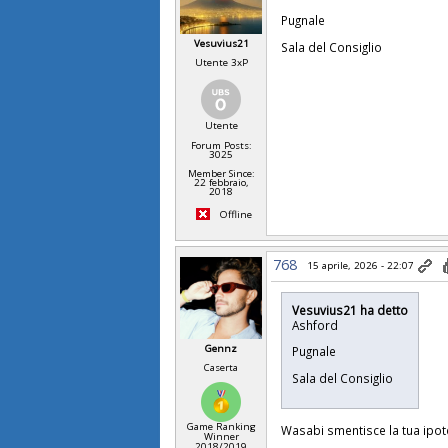
Pugnale
Vesuvius21
Sala del Consiglio
Utente 3xP
Utente
Forum Posts:
3025
Member Since:
22 febbraio,
2018
Offline
768
15 aprile, 2026 - 22:07
Vesuvius21 ha detto
Ashford
Gennz
Pugnale
Caserta
Sala del Consiglio
Game Ranking
Wasabi smentisce la tua ipot
Winner
2018/2019