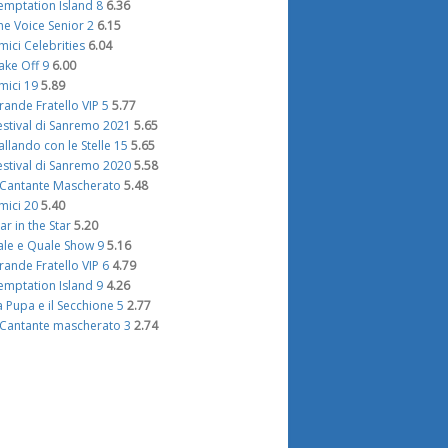
emptation Island 8
6.36
he Voice Senior 2
6.15
mici Celebrities
6.04
ake Off 9
6.00
mici 19
5.89
rande Fratello VIP 5
5.77
estival di Sanremo 2021
5.65
allando con le Stelle 15
5.65
estival di Sanremo 2020
5.58
l Cantante Mascherato
5.48
mici 20
5.40
tar in the Star
5.20
ale e Quale Show 9
5.16
rande Fratello VIP 6
4.79
emptation Island 9
4.26
a Pupa e il Secchione 5
2.77
l Cantante mascherato 3
2.74