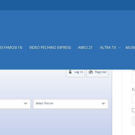
DEI FAMOSI 16
VIDEO PECHINO EXPRESS
AMICI 21
ALTRA TV
MUS
N
Log In
Register
P
Select Forum