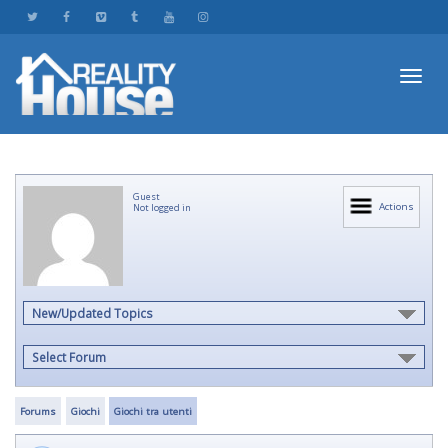
Toggl
Guest
navig
Actions
Not logged in
New/Updated Topics
Select Forum
Forums
Giochi
Giochi tra utenti