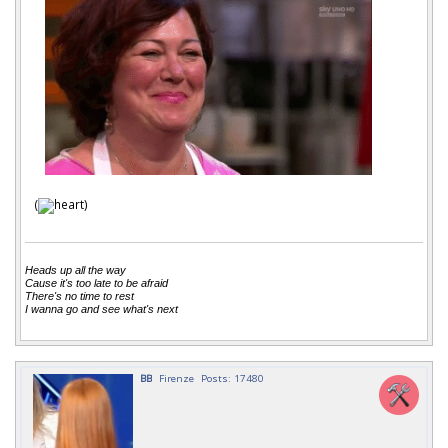
(
)
Heads up all the way
Cause it's too late to be afraid
There's no time to rest
I wanna go and see what's next
BB
Firenze
Posts: 17480