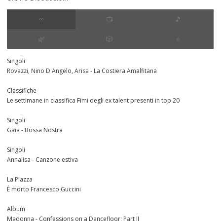
∞
📺
🎵
🌿
🎲
⭐️
Singoli
Rovazzi, Nino D'Angelo, Arisa - La Costiera Amalfitana
Classifiche
Le settimane in classifica Fimi degli ex talent presenti in top 20
Singoli
Gaia - Bossa Nostra
Singoli
Annalisa - Canzone estiva
La Piazza
È morto Francesco Guccini
Album
Madonna - Confessions on a Dancefloor: Part II