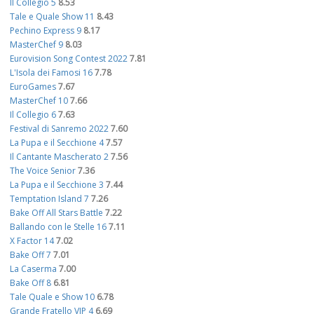
Il Collegio 5
8.53
Tale e Quale Show 11
8.43
Pechino Express 9
8.17
MasterChef 9
8.03
Eurovision Song Contest 2022
7.81
L'Isola dei Famosi 16
7.78
EuroGames
7.67
MasterChef 10
7.66
Il Collegio 6
7.63
Festival di Sanremo 2022
7.60
La Pupa e il Secchione 4
7.57
Il Cantante Mascherato 2
7.56
The Voice Senior
7.36
La Pupa e il Secchione 3
7.44
Temptation Island 7
7.26
Bake Off All Stars Battle
7.22
Ballando con le Stelle 16
7.11
X Factor 14
7.02
Bake Off 7
7.01
La Caserma
7.00
Bake Off 8
6.81
Tale Quale e Show 10
6.78
Grande Fratello VIP 4
6.69