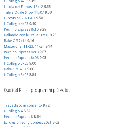
Il Collegio 4x06
9.81
L'Isola dei Famosi 16x12
9.53
Tale e Quale Show 11x07
9.50
Eurovision 2021x03
9.50
Il Collegio 4x03
9.40
Pechino Express 8x10
9.29
Ballando con le Stelle 16x01
9.23
Bake Off 7x14
9.16
MasterChef 11x23, 11x24
9.14
Pechino Express 9x10
9.07
Pechino Express 8x06
9.03
Il Collegio 5x05
9.00
Bake Off 8x07
9.00
Il Collegio 5x06
8.84
Qualitel RH - I programmi più votati
Ti spedisco in convento
9.72
Il Collegio 4
8.82
Pechino Express 8
8.64
Eurovision Song Contest 2021
8.62