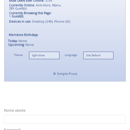
Most Users Ever Online:
3759
Currently Online:
Anti-Hero
,
Manu
289
Guest(s)
Currently Browsing this Page:
1
Guest(s)
Devices in use:
Desktop (249), Phone (42)
Members Birthdays
Today:
None
Upcoming:
None
Theme:
Language:
©
Simple:Press
Nome utente
Password