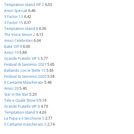
Temptation Island VIP 2
6.53
Amici Speciali
6.46
X Factor 13
6.42
X Factor 15
6.37
Temptation Island 8
6.36
The Voice Senior 2
6.15
Amici Celebrities
6.04
Bake Off 9
6.00
Amici 19
5.89
Grande Fratello VIP 5
5.77
Festival di Sanremo 2021
5.65
Ballando con le Stelle 15
5.65
Festival di Sanremo 2020
5.58
Il Cantante Mascherato
5.48
Amici 20
5.40
Star in the Star
5.20
Tale e Quale Show 9
5.16
Grande Fratello VIP 6
4.79
Temptation Island 9
4.26
La Pupa e il Secchione 5
2.77
Il Cantante mascherato 3
2.74