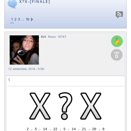
X ? X - [ F I N A L E ]
…
1
2
3
10
Evil
Posts: 10757
12 settembre, 2016 - 0:00
1
2 . 5 . 14 . 22 . 5 . 14 . 21 . 20 . 9