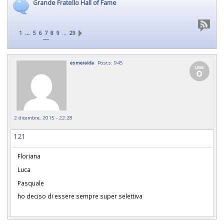
Grande Fratello Hall of Fame
...
…
1
5
6
7
8
9
29
esmeralda
Posts: 945
2 dicembre, 2015 - 22:28
121
Floriana
Luca
Pasquale
ho deciso di essere sempre super selettiva