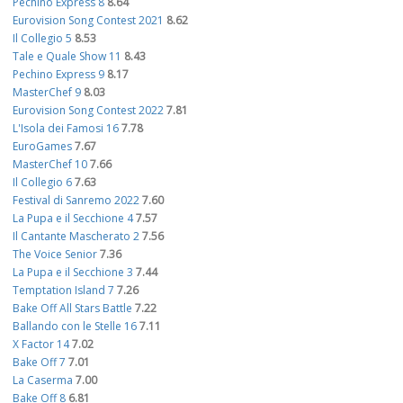
Pechino Express 8
8.64
Eurovision Song Contest 2021
8.62
Il Collegio 5
8.53
Tale e Quale Show 11
8.43
Pechino Express 9
8.17
MasterChef 9
8.03
Eurovision Song Contest 2022
7.81
L'Isola dei Famosi 16
7.78
EuroGames
7.67
MasterChef 10
7.66
Il Collegio 6
7.63
Festival di Sanremo 2022
7.60
La Pupa e il Secchione 4
7.57
Il Cantante Mascherato 2
7.56
The Voice Senior
7.36
La Pupa e il Secchione 3
7.44
Temptation Island 7
7.26
Bake Off All Stars Battle
7.22
Ballando con le Stelle 16
7.11
X Factor 14
7.02
Bake Off 7
7.01
La Caserma
7.00
Bake Off 8
6.81