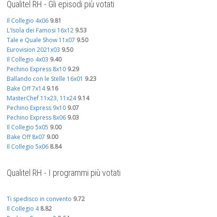
Qualitel RH - Gli episodi più votati
Il Collegio 4x06
9.81
L'Isola dei Famosi 16x12
9.53
Tale e Quale Show 11x07
9.50
Eurovision 2021x03
9.50
Il Collegio 4x03
9.40
Pechino Express 8x10
9.29
Ballando con le Stelle 16x01
9.23
Bake Off 7x14
9.16
MasterChef 11x23, 11x24
9.14
Pechino Express 9x10
9.07
Pechino Express 8x06
9.03
Il Collegio 5x05
9.00
Bake Off 8x07
9.00
Il Collegio 5x06
8.84
Qualitel RH - I programmi più votati
Ti spedisco in convento
9.72
Il Collegio 4
8.82