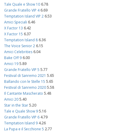
Tale Quale e Show 10
6.78
Grande Fratello VIP 4
6.69
Temptation Island VIP 2
6.53
Amici Speciali
6.46
X Factor 13
6.42
X Factor 15
6.37
Temptation Island 8
6.36
The Voice Senior 2
6.15
Amici Celebrities
6.04
Bake Off 9
6.00
Amici 19
5.89
Grande Fratello VIP 5
5.77
Festival di Sanremo 2021
5.65
Ballando con le Stelle 15
5.65
Festival di Sanremo 2020
5.58
Il Cantante Mascherato
5.48
Amici 20
5.40
Star in the Star
5.20
Tale e Quale Show 9
5.16
Grande Fratello VIP 6
4.79
Temptation Island 9
4.26
La Pupa e il Secchione 5
2.77