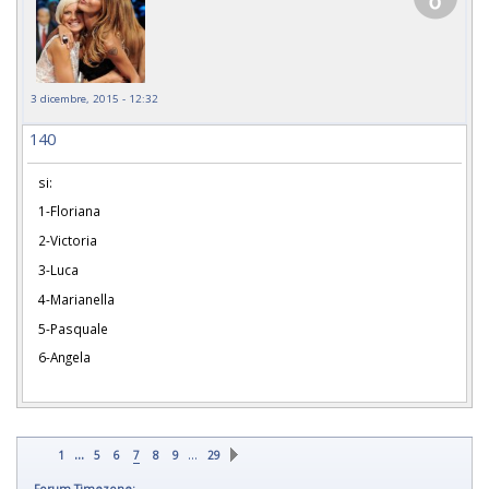
3 dicembre, 2015 - 12:32
140
si:
1-Floriana
2-Victoria
3-Luca
4-Marianella
5-Pasquale
6-Angela
...
…
1
5
6
7
8
9
29