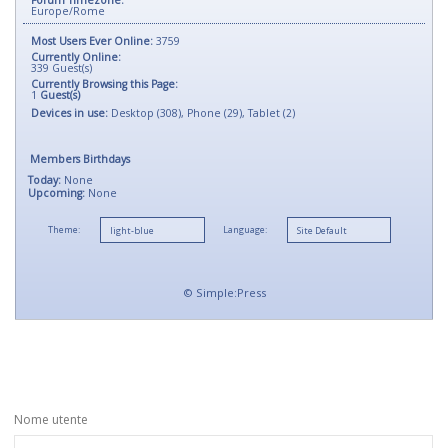
Forum Timezone:
Europe/Rome
Most Users Ever Online:
3759
Currently Online:
339
Guest(s)
Currently Browsing this Page:
1
Guest(s)
Devices in use:
Desktop (308), Phone (29), Tablet (2)
Members Birthdays
Today:
None
Upcoming:
None
Theme:
Language:
©
Simple:Press
Nome utente