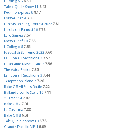
Il Collegio 5
8.53
Tale e Quale Show 11
8.43
Pechino Express 9
8.17
MasterChef 9
8.03
Eurovision Song Contest 2022
7.81
L'Isola dei Famosi 16
7.78
EuroGames
7.67
MasterChef 10
7.66
Il Collegio 6
7.63
Festival di Sanremo 2022
7.60
La Pupa e il Secchione 4
7.57
Il Cantante Mascherato 2
7.56
The Voice Senior
7.36
La Pupa e il Secchione 3
7.44
Temptation Island 7
7.26
Bake Off All Stars Battle
7.22
Ballando con le Stelle 16
7.11
X Factor 14
7.02
Bake Off 7
7.01
La Caserma
7.00
Bake Off 8
6.81
Tale Quale e Show 10
6.78
Grande Fratello VIP 4
6.69