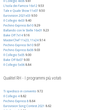
Il Collegio 4x06
9.81
L'Isola dei Famosi 16x12
9.53
Tale e Quale Show 11x07
9.50
Eurovision 2021x03
9.50
Il Collegio 4x03
9.40
Pechino Express 8x10
9.29
Ballando con le Stelle 16x01
9.23
Bake Off 7x14
9.16
MasterChef 11x23, 11x24
9.14
Pechino Express 9x10
9.07
Pechino Express 8x06
9.03
Il Collegio 5x05
9.00
Bake Off 8x07
9.00
Il Collegio 5x06
8.84
Qualitel RH - I programmi più votati
Ti spedisco in convento
9.72
Il Collegio 4
8.82
Pechino Express 8
8.64
Eurovision Song Contest 2021
8.62