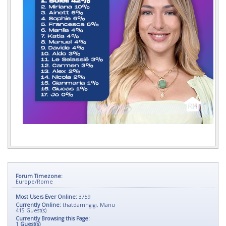
Forum Timezone:
Europe/Rome
Most Users Ever Online:
3759
Currently Online:
thatdamngigi
,
Manu
415
Guest(s)
Currently Browsing this Page:
1
Guest(s)