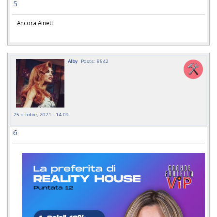
5
Ancora Ainett
Alby
Posts: 8542
25 ottobre, 2021 - 14:09
6