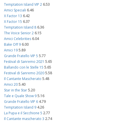
Temptation Island VIP 2
6.53
Amici Speciali
6.46
X Factor 13
6.42
X Factor 15
6.37
Temptation Island 8
6.36
The Voice Senior 2
6.15
Amici Celebrities
6.04
Bake Off 9
6.00
Amici 19
5.89
Grande Fratello VIP 5
5.77
Festival di Sanremo 2021
5.65
Ballando con le Stelle 15
5.65
Festival di Sanremo 2020
5.58
Il Cantante Mascherato
5.48
Amici 20
5.40
Star in the Star
5.20
Tale e Quale Show 9
5.16
Grande Fratello VIP 6
4.79
Temptation Island 9
4.26
La Pupa e il Secchione 5
2.77
Il Cantante mascherato 3
2.74