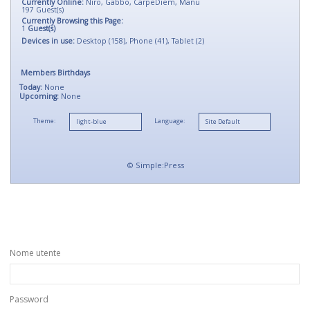
Currently Online:
Niro
,
Gabbo
,
CarpeDiem
,
Manu
197
Guest(s)
Currently Browsing this Page:
1
Guest(s)
Devices in use:
Desktop (158), Phone (41), Tablet (2)
Members Birthdays
Today:
None
Upcoming:
None
Theme:
Language:
©
Simple:Press
Nome utente
Password