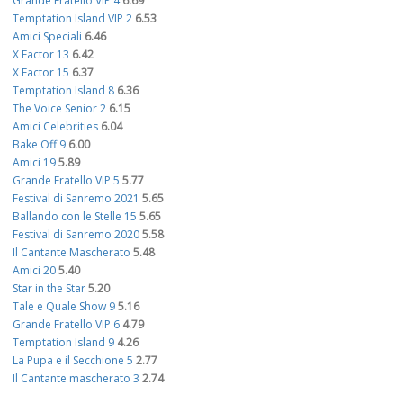
Grande Fratello VIP 4
6.69
Temptation Island VIP 2
6.53
Amici Speciali
6.46
X Factor 13
6.42
X Factor 15
6.37
Temptation Island 8
6.36
The Voice Senior 2
6.15
Amici Celebrities
6.04
Bake Off 9
6.00
Amici 19
5.89
Grande Fratello VIP 5
5.77
Festival di Sanremo 2021
5.65
Ballando con le Stelle 15
5.65
Festival di Sanremo 2020
5.58
Il Cantante Mascherato
5.48
Amici 20
5.40
Star in the Star
5.20
Tale e Quale Show 9
5.16
Grande Fratello VIP 6
4.79
Temptation Island 9
4.26
La Pupa e il Secchione 5
2.77
Il Cantante mascherato 3
2.74