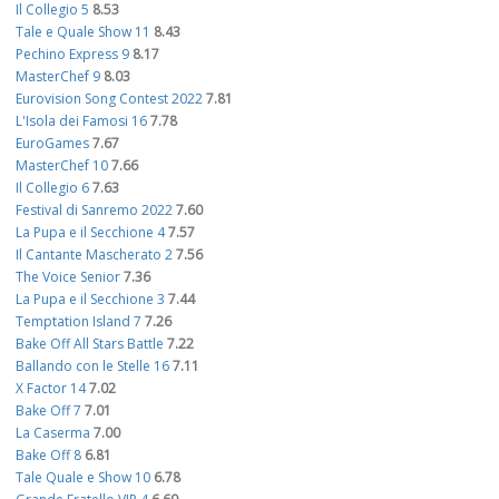
Il Collegio 5
8.53
Tale e Quale Show 11
8.43
Pechino Express 9
8.17
MasterChef 9
8.03
Eurovision Song Contest 2022
7.81
L'Isola dei Famosi 16
7.78
EuroGames
7.67
MasterChef 10
7.66
Il Collegio 6
7.63
Festival di Sanremo 2022
7.60
La Pupa e il Secchione 4
7.57
Il Cantante Mascherato 2
7.56
The Voice Senior
7.36
La Pupa e il Secchione 3
7.44
Temptation Island 7
7.26
Bake Off All Stars Battle
7.22
Ballando con le Stelle 16
7.11
X Factor 14
7.02
Bake Off 7
7.01
La Caserma
7.00
Bake Off 8
6.81
Tale Quale e Show 10
6.78