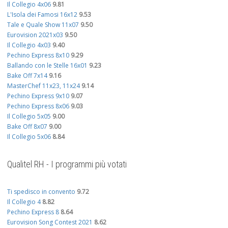
Il Collegio 4x06
9.81
L'Isola dei Famosi 16x12
9.53
Tale e Quale Show 11x07
9.50
Eurovision 2021x03
9.50
Il Collegio 4x03
9.40
Pechino Express 8x10
9.29
Ballando con le Stelle 16x01
9.23
Bake Off 7x14
9.16
MasterChef 11x23, 11x24
9.14
Pechino Express 9x10
9.07
Pechino Express 8x06
9.03
Il Collegio 5x05
9.00
Bake Off 8x07
9.00
Il Collegio 5x06
8.84
Qualitel RH - I programmi più votati
Ti spedisco in convento
9.72
Il Collegio 4
8.82
Pechino Express 8
8.64
Eurovision Song Contest 2021
8.62