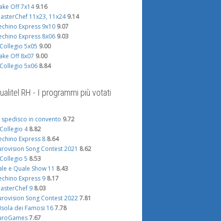
ake Off 7x14
9.16
asterChef 11x23, 11x24
9.14
echino Express 9x10
9.07
echino Express 8x06
9.03
l Collegio 5x05
9.00
ake Off 8x07
9.00
l Collegio 5x06
8.84
ualitel RH - I programmi più votati
i spedisco in convento
9.72
l Collegio 4
8.82
echino Express 8
8.64
urovision Song Contest 2021
8.62
l Collegio 5
8.53
ale e Quale Show 11
8.43
echino Express 9
8.17
asterChef 9
8.03
urovision Song Contest 2022
7.81
'Isola dei Famosi 16
7.78
uroGames
7.67