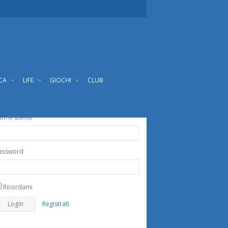
ICA
LIFE
GIOCHI
CLUB
ome utente
assword
Ricordami
Registrati