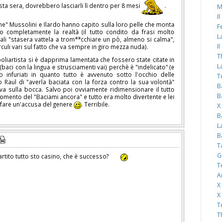
ta sera, dovrebbero lasciarli lì dentro per 8 mesi
.
M
I
ne" Mussolini e Ilardo hanno capito sulla loro pelle che monta
F
o completamente la realtà (il tutto condito da frasi molto
L
li "stasera vattela a trom**cchiare un pò, almeno si calma",
I
rculi vari sul fatto che va sempre in giro mezza nuda).
T
liartista si è dapprima lamentata che fossero state citate in
L
 (baci con la lingua e strusciamenti vai) perchè è "indelicato" (e
no infuriati in quanto tutto è avvenuto sotto l'occhio delle
T
 Raul di "averla baciata con la forza contro la sua volontà"
B
va sulla bocca. Salvo poi ovviamente ridimensionare il tutto
B
omento del "Baciami ancora" e tutto era molto divertente e lei
 fare un'accusa del genere
. Terribile.
X
B
L
B
T
G
rtito tutto sto casino, che è successo?
T
A
X
X
T
T