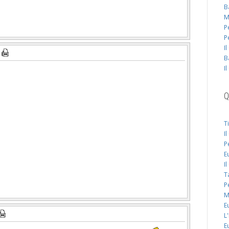
B
M
P
P
I
B
I
Q
T
I
P
E
I
T
P
M
E
L
E