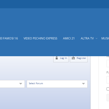
DEI FAMOSI 16
VIDEO PECHINO EXPRESS
AMICI 21
ALTRA TV
MUS
N
Log In
Register
P
Select Forum