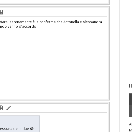
chiarsi serenamente è la conferma che Antonella e Alessandra
ando vanno d'accordo
U
A
 nessuna delle due 😂
M