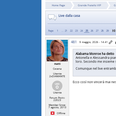
Home Page
Grande Fratello VIP
G
Live dalla casa
...
Page:
1
21
22
23
24
25
26
27
28
29
481
9 maggio, 2026 - 14:41
Alabama Monroe ha detto
Antonella e Alessandra pia
loro. Secondo me insieme s
matti
Comunque nel live entra
Cesena
Utente
2xDIAMANTE
Ecco così non vincerà mai ne
Utente
Forum Posts:
22023
Member Since:
7 agosto, 2013
Offline