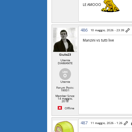
LE AMOOO
486
10 maggio, 2026 - 23:39
Manzini vs tutti live
Giulio23
Utente
DIAMANTE
Utente
Forum Posts:
19001
Member Since:
14 maggio,
2018
Offline
487
11 maggio, 2026 - 1:26