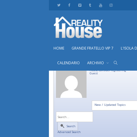
HOME
GRANDE FRATELLO VIP 7
L'ISOLA 
CALENDARIO
ARCHIVIO
Please consider registering
Guest
New / Updated Topics
Search
Advanced Search