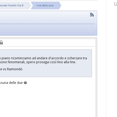
L
rande Fratello Vip 8
Live dalla casa
n piano ricominciamo ad andare d'accordo e scherzare tra
ono fenomenali, spero prosegui così fino alla fine.
mbe vs Raimondo
ssuna delle due 😂