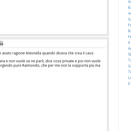
A
B
A
G
F
B
F
I
A
avuto ragione Antonella quando diceva che crea il caos
S
T
itana e non vuole se ne parli, dice cose private e poi non vuole
ccorgendo pure Raimondo, che per me non la sopporta più ma
G
T
L
I