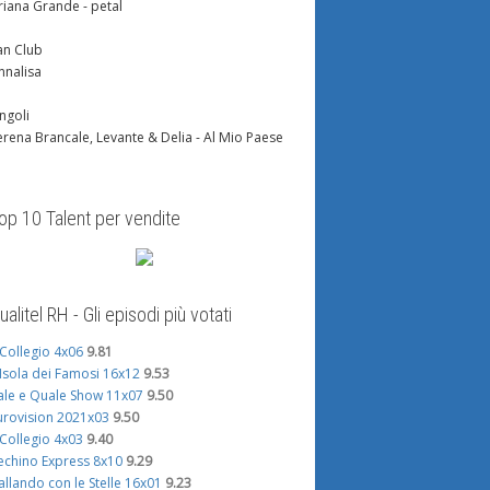
riana Grande - petal
an Club
nnalisa
ingoli
erena Brancale, Levante & Delia - Al Mio Paese
op 10 Talent per vendite
ualitel RH - Gli episodi più votati
l Collegio 4x06
9.81
'Isola dei Famosi 16x12
9.53
ale e Quale Show 11x07
9.50
urovision 2021x03
9.50
l Collegio 4x03
9.40
echino Express 8x10
9.29
allando con le Stelle 16x01
9.23