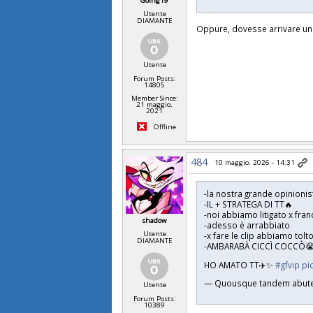
Going19
Utente
DIAMANTE
Oppure, dovesse arrivare una
Utente
Forum Posts:
14805
Member Since:
21 maggio,
2021
Offline
484
10 maggio, 2026 - 14:31
-la nostra grande opinionist
-IL + STRATEGA DI TT🔥
-noi abbiamo litigato x fra
shadow
-adesso è arrabbiato
Utente
-x fare le clip abbiamo tolt
DIAMANTE
-AMBARABÀ CICCÌ COCCÒ
HO AMATO TT✈️✨
#gfvip
pi
— Quousque tandem abute
Utente
Forum Posts:
10389