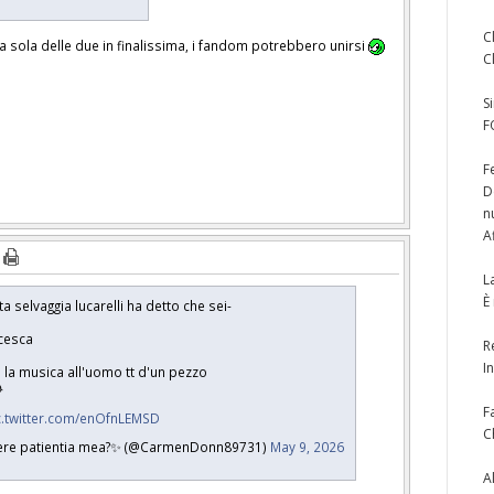
C
 sola delle due in finalissima, i fandom potrebbero unirsi
C
S
F
F
D
n
A
L
È
a selvaggia lucarelli ha detto che sei-
ncesca
R
I
o la musica all'uomo tt d'un pezzo

F
c.twitter.com/enOfnLEMSD
C
re patientia mea?✨ (@CarmenDonn89731)
May 9, 2026
A