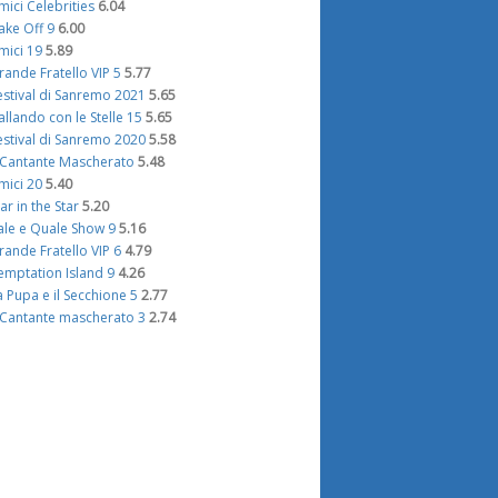
mici Celebrities
6.04
ake Off 9
6.00
mici 19
5.89
rande Fratello VIP 5
5.77
estival di Sanremo 2021
5.65
allando con le Stelle 15
5.65
estival di Sanremo 2020
5.58
l Cantante Mascherato
5.48
mici 20
5.40
tar in the Star
5.20
ale e Quale Show 9
5.16
rande Fratello VIP 6
4.79
emptation Island 9
4.26
a Pupa e il Secchione 5
2.77
l Cantante mascherato 3
2.74