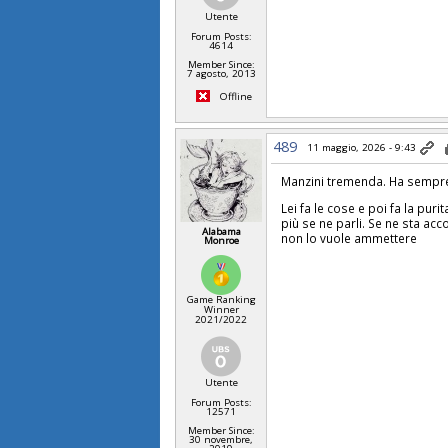
Utente
Forum Posts:
4614
Member Since:
7 agosto, 2013
Offline
489
11 maggio, 2026 - 9:43
Manzini tremenda. Ha sempre 
Lei fa le cose e poi fa la pur
più se ne parli. Se ne sta a
Alabama
non lo vuole ammettere
Monroe
Game Ranking
Winner
2021/2022
Utente
Forum Posts:
12571
Member Since:
30 novembre,