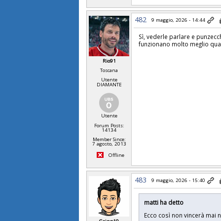
482
9 maggio, 2026 - 14:44
Sì, vederle parlare e punzec
funzionano molto meglio qu
Rio91
Toscana
Utente
DIAMANTE
Utente
Forum Posts:
14134
Member Since:
7 agosto, 2013
Offline
483
9 maggio, 2026 - 15:40
matti ha detto
Ecco così non vincerà mai