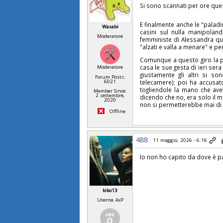
Si sono scannati per ore ques
E finalmente anche le "paladi
Wasabi
casini sul nulla manipoland
Moderatore
femministe di Alessandra qua
"alzati e valla a menare" e pe
Comunque a questo giro la po
casa le sue gesta di ieri sera
Moderatore
giustamente gli altri si so
Forum Posts:
6021
telecamere); poi ha accusato
togliendole la mano che ave
Member Since:
2 settembre,
dicendo che no, era solo il m
2020
non si permetterebbe mai di
Offline
488
11 maggio, 2026 - 6:16
Io non ho capito da dove è pa
kiko13
Utente 4xP