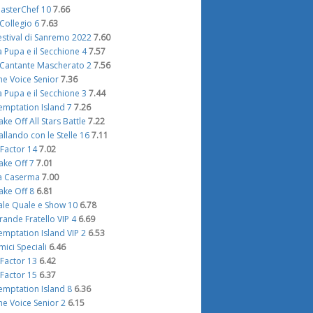
asterChef 10
7.66
l Collegio 6
7.63
estival di Sanremo 2022
7.60
a Pupa e il Secchione 4
7.57
l Cantante Mascherato 2
7.56
he Voice Senior
7.36
a Pupa e il Secchione 3
7.44
emptation Island 7
7.26
ake Off All Stars Battle
7.22
allando con le Stelle 16
7.11
 Factor 14
7.02
ake Off 7
7.01
a Caserma
7.00
ake Off 8
6.81
ale Quale e Show 10
6.78
rande Fratello VIP 4
6.69
emptation Island VIP 2
6.53
mici Speciali
6.46
 Factor 13
6.42
 Factor 15
6.37
emptation Island 8
6.36
he Voice Senior 2
6.15