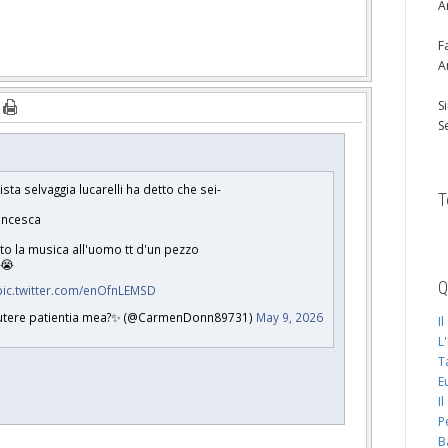
A
F
A
S
S
sta selvaggia lucarelli ha detto che sei-
T
rancesca
lto la musica all'uomo tt d'un pezzo
Ò😭
Q
pic.twitter.com/enOfnLEMSD
tere patientia mea?✨ (@CarmenDonn89731)
May 9, 2026
I
L
T
E
I
P
B