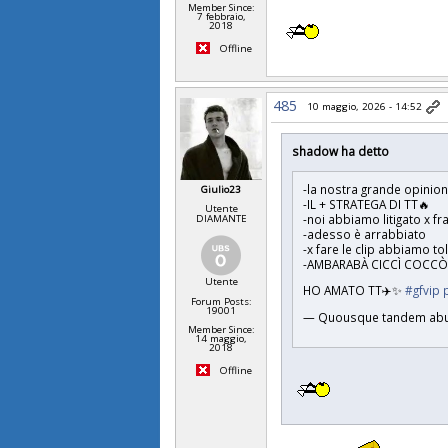
Member Since:
7 febbraio,
2018
Offline
485
10 maggio, 2026 - 14:52
shadow ha detto
-la nostra grande opinioni
Giulio23
-IL + STRATEGA DI TT🔥
Utente
-noi abbiamo litigato x f
DIAMANTE
-adesso è arrabbiato
-x fare le clip abbiamo to
-AMBARABÀ CICCÌ COCC
Utente
HO AMATO TT✈️✨
#gfvip
Forum Posts:
19001
— Quousque tandem abu
Member Since:
14 maggio,
2018
Offline