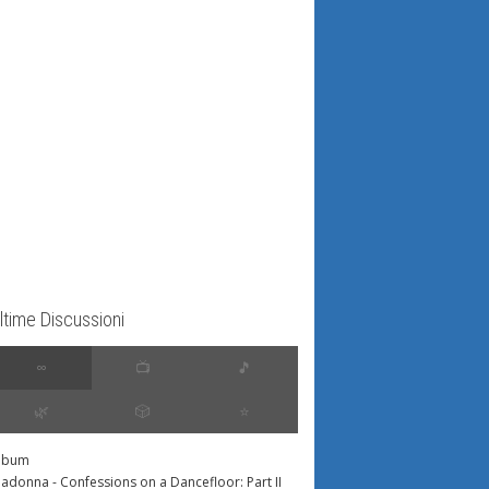
ltime Discussioni
∞
📺
🎵
🌿
🎲
⭐️
lbum
adonna - Confessions on a Dancefloor: Part II