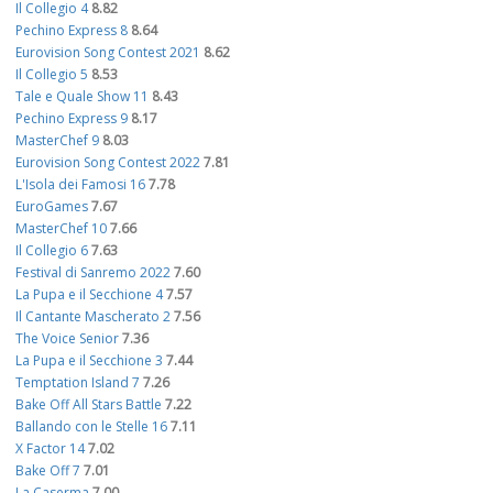
Il Collegio 4
8.82
Pechino Express 8
8.64
Eurovision Song Contest 2021
8.62
Il Collegio 5
8.53
Tale e Quale Show 11
8.43
Pechino Express 9
8.17
MasterChef 9
8.03
Eurovision Song Contest 2022
7.81
L'Isola dei Famosi 16
7.78
EuroGames
7.67
MasterChef 10
7.66
Il Collegio 6
7.63
Festival di Sanremo 2022
7.60
La Pupa e il Secchione 4
7.57
Il Cantante Mascherato 2
7.56
The Voice Senior
7.36
La Pupa e il Secchione 3
7.44
Temptation Island 7
7.26
Bake Off All Stars Battle
7.22
Ballando con le Stelle 16
7.11
X Factor 14
7.02
Bake Off 7
7.01
La Caserma
7.00