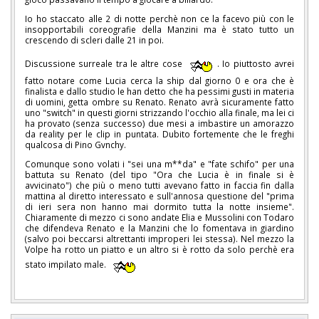
Io ho staccato alle 2 di notte perchè non ce la facevo più con le
insopportabili coreografie della Manzini ma è stato tutto un
crescendo di scleri dalle 21 in poi.
Discussione surreale tra le altre cose
. Io piuttosto avrei
fatto notare come Lucia cerca la ship dal giorno 0 e ora che è
finalista e dallo studio le han detto che ha pessimi gusti in materia
di uomini, getta ombre su Renato. Renato avrà sicuramente fatto
uno "switch" in questi giorni strizzando l'occhio alla finale, ma lei ci
ha provato (senza successo) due mesi a imbastire un amorazzo
da reality per le clip in puntata. Dubito fortemente che le freghi
qualcosa di Pino Gvnchy.
Comunque sono volati i "sei una m**da" e "fate schifo" per una
battuta su Renato (del tipo "Ora che Lucia è in finale si è
avvicinato") che più o meno tutti avevano fatto in faccia fin dalla
mattina al diretto interessato e sull'annosa questione del "prima
di ieri sera non hanno mai dormito tutta la notte insieme".
Chiaramente di mezzo ci sono andate Elia e Mussolini con Todaro
che difendeva Renato e la Manzini che lo fomentava in giardino
(salvo poi beccarsi altrettanti improperi lei stessa). Nel mezzo la
Volpe ha rotto un piatto e un altro si è rotto da solo perchè era
stato impilato male.