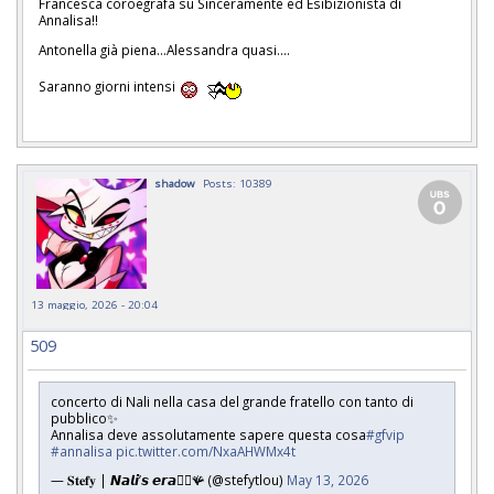
Francesca coroegrafa su Sinceramente ed Esibizionista di
Annalisa!!
Antonella già piena...Alessandra quasi....
Saranno giorni intensi
shadow
Posts: 10389
13 maggio, 2026 - 20:04
509
concerto di Nali nella casa del grande fratello con tanto di
pubblico✨
Annalisa deve assolutamente sapere questa cosa
#gfvip
#annalisa
pic.twitter.com/NxaAHWMx4t
— 𝐒𝐭𝐞𝐟𝐲 | 𝙉𝙖𝙡𝙞’𝙨 𝙚𝙧𝙖🐦‍🔥🪸 (@stefytlou)
May 13, 2026