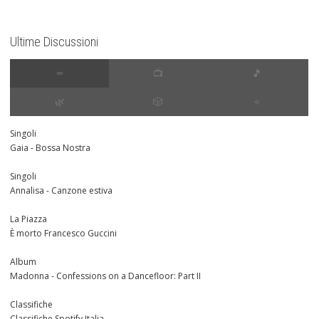
Ultime Discussioni
∞
📺
🎵
🌿
🎲
⭐️
Singoli
Gaia - Bossa Nostra
Singoli
Annalisa - Canzone estiva
La Piazza
È morto Francesco Guccini
Album
Madonna - Confessions on a Dancefloor: Part II
Classifiche
Classifiche Spotify Italia