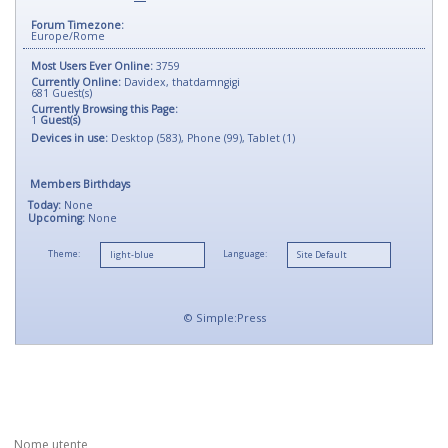
Forum Timezone:
Europe/Rome
Most Users Ever Online:
3759
Currently Online:
Davidex
,
thatdamngigi
681
Guest(s)
Currently Browsing this Page:
1
Guest(s)
Devices in use:
Desktop (583), Phone (99), Tablet (1)
Members Birthdays
Today:
None
Upcoming:
None
Theme:
Language:
©
Simple:Press
Nome utente