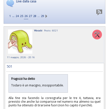
Live dalla casa
...
…
1
24
25
26
27
28
29
Wasabi
Posts: 6021
11 maggio, 2026 - 20:16
501
Fragozzi ha detto
Todaro è un macigno, insopportabile.
Alla fine sta facendo la coreografia per le tre A, tuttavia, era
previsto che anche lui comparisse nel numero ma almeno su quel
punto ha ottenuto di tirarsene fuori (non ho capito il perchè).