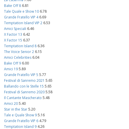
Bake Off 8
6.81
Tale Quale e Show 10
6.78
Grande Fratello VIP 4
6.69
Temptation Island VIP 2
6.53
Amici Speciali
6.46
X Factor 13
6.42
X Factor 15
6.37
Temptation Island 8
6.36
The Voice Senior 2
6.15
Amici Celebrities
6.04
Bake Off 9
6.00
Amici 19
5.89
Grande Fratello VIP 5
5.77
Festival di Sanremo 2021
5.65
Ballando con le Stelle 15
5.65
Festival di Sanremo 2020
5.58
Il Cantante Mascherato
5.48
Amici 20
5.40
Star in the Star
5.20
Tale e Quale Show 9
5.16
Grande Fratello VIP 6
4.79
Temptation Island 9
4.26