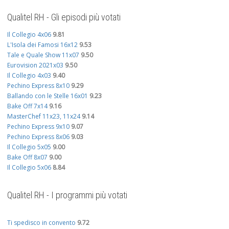
Qualitel RH - Gli episodi più votati
Il Collegio 4x06
9.81
L'Isola dei Famosi 16x12
9.53
Tale e Quale Show 11x07
9.50
Eurovision 2021x03
9.50
Il Collegio 4x03
9.40
Pechino Express 8x10
9.29
Ballando con le Stelle 16x01
9.23
Bake Off 7x14
9.16
MasterChef 11x23, 11x24
9.14
Pechino Express 9x10
9.07
Pechino Express 8x06
9.03
Il Collegio 5x05
9.00
Bake Off 8x07
9.00
Il Collegio 5x06
8.84
Qualitel RH - I programmi più votati
Ti spedisco in convento
9.72