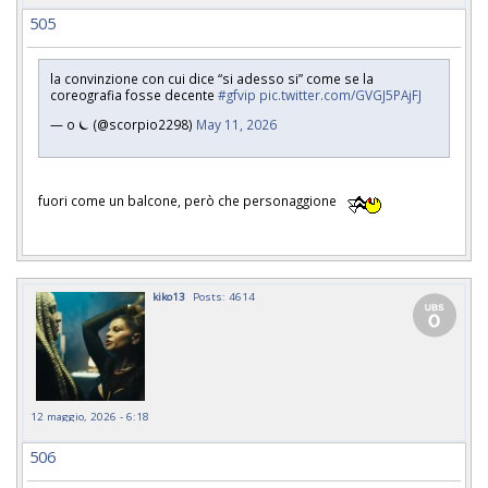
505
la convinzione con cui dice “si adesso si” come se la
coreografia fosse decente
#gfvip
pic.twitter.com/GVGJ5PAjFJ
— o ⏾ (@scorpio2298)
May 11, 2026
fuori come un balcone, però che personaggione
kiko13
Posts: 4614
12 maggio, 2026 - 6:18
506