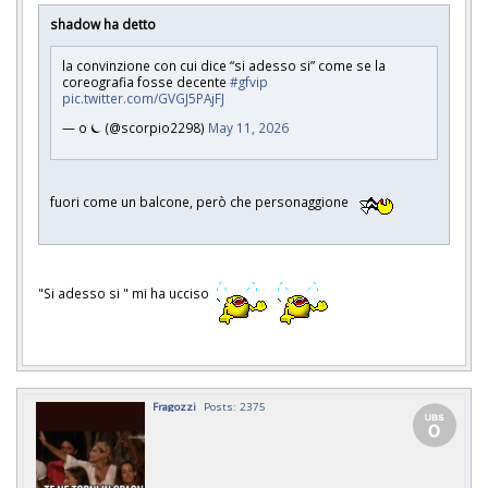
shadow ha detto
la convinzione con cui dice “si adesso si” come se la
coreografia fosse decente
#gfvip
pic.twitter.com/GVGJ5PAjFJ
— o ⏾ (@scorpio2298)
May 11, 2026
fuori come un balcone, però che personaggione
"Si adesso si " mi ha ucciso
Fragozzi
Posts: 2375