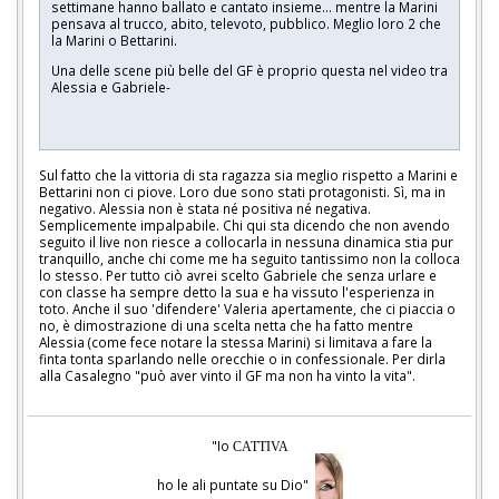
settimane hanno ballato e cantato insieme... mentre la Marini
pensava al trucco, abito, televoto, pubblico. Meglio loro 2 che
la Marini o Bettarini.
Una delle scene più belle del GF è proprio questa nel video tra
Alessia e Gabriele-
Sul fatto che la vittoria di sta ragazza sia meglio rispetto a Marini e
Bettarini non ci piove. Loro due sono stati protagonisti. Sì, ma in
negativo. Alessia non è stata né positiva né negativa.
Semplicemente impalpabile. Chi qui sta dicendo che non avendo
seguito il live non riesce a collocarla in nessuna dinamica stia pur
tranquillo, anche chi come me ha seguito tantissimo non la colloca
lo stesso. Per tutto ciò avrei scelto Gabriele che senza urlare e
con classe ha sempre detto la sua e ha vissuto l'esperienza in
toto. Anche il suo 'difendere' Valeria apertamente, che ci piaccia o
no, è dimostrazione di una scelta netta che ha fatto mentre
Alessia (come fece notare la stessa Marini) si limitava a fare la
finta tonta sparlando nelle orecchie o in confessionale. Per dirla
alla Casalegno "può aver vinto il GF ma non ha vinto la vita".
"Io
CATTIVA
ho le ali puntate su Dio"