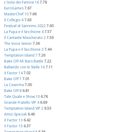
L'Isola dei Famosi 16
7.78
EuroGames
7.67
MasterChef 10
7.66
Il Collegio 6
7.63
Festival di Sanremo 2022
7.60
La Pupa e il Secchione 4
7.57
Il Cantante Mascherato 2
7.56
The Voice Senior
7.36
La Pupa e il Secchione 3
7.44
Temptation Island 7
7.26
Bake Off All Stars Battle
7.22
Ballando con le Stelle 16
7.11
X Factor 14
7.02
Bake Off 7
7.01
La Caserma
7.00
Bake Off 8
6.81
Tale Quale e Show 10
6.78
Grande Fratello VIP 4
6.69
Temptation Island VIP 2
6.53
Amici Speciali
6.46
X Factor 13
6.42
X Factor 15
6.37
Temptation Island 8
6.36