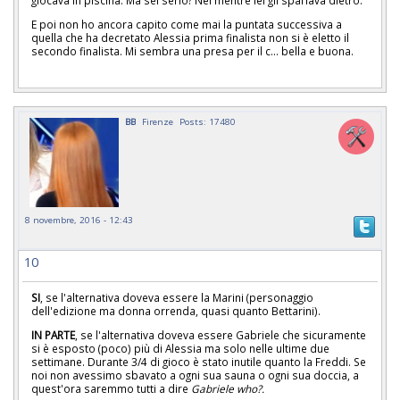
giocava in piscina. Ma sei serio? Nel mentre lei gli sparlava dietro.
E poi non ho ancora capito come mai la puntata successiva a
quella che ha decretato Alessia prima finalista non si è eletto il
secondo finalista. Mi sembra una presa per il c... bella e buona.
BB
Firenze
Posts: 17480
8 novembre, 2016 - 12:43
10
SI
, se l'alternativa doveva essere la Marini (personaggio
dell'edizione ma donna orrenda, quasi quanto Bettarini).
IN PARTE
, se l'alternativa doveva essere Gabriele che sicuramente
si è esposto (poco) più di Alessia ma solo nelle ultime due
settimane. Durante 3/4 di gioco è stato inutile quanto la Freddi. Se
noi non avessimo sbavato a ogni sua sauna o ogni sua doccia, a
quest'ora saremmo tutti a dire
Gabriele who?.