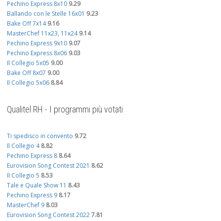
Pechino Express 8x10
9.29
Ballando con le Stelle 16x01
9.23
Bake Off 7x14
9.16
MasterChef 11x23, 11x24
9.14
Pechino Express 9x10
9.07
Pechino Express 8x06
9.03
Il Collegio 5x05
9.00
Bake Off 8x07
9.00
Il Collegio 5x06
8.84
Qualitel RH - I programmi più votati
Ti spedisco in convento
9.72
Il Collegio 4
8.82
Pechino Express 8
8.64
Eurovision Song Contest 2021
8.62
Il Collegio 5
8.53
Tale e Quale Show 11
8.43
Pechino Express 9
8.17
MasterChef 9
8.03
Eurovision Song Contest 2022
7.81