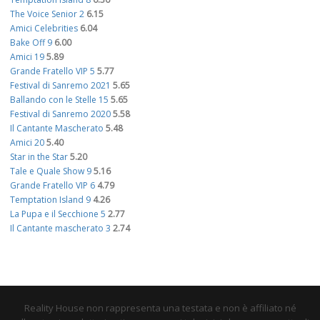
The Voice Senior 2
6.15
Amici Celebrities
6.04
Bake Off 9
6.00
Amici 19
5.89
Grande Fratello VIP 5
5.77
Festival di Sanremo 2021
5.65
Ballando con le Stelle 15
5.65
Festival di Sanremo 2020
5.58
Il Cantante Mascherato
5.48
Amici 20
5.40
Star in the Star
5.20
Tale e Quale Show 9
5.16
Grande Fratello VIP 6
4.79
Temptation Island 9
4.26
La Pupa e il Secchione 5
2.77
Il Cantante mascherato 3
2.74
Reality House non rappresenta una testata e non è affiliato né