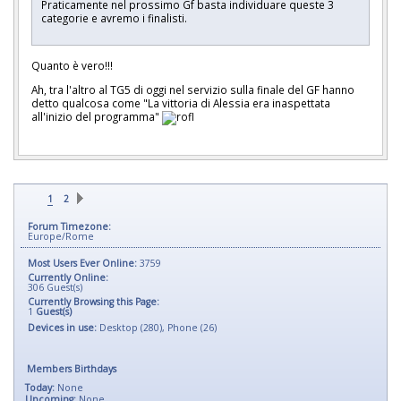
Praticamente nel prossimo Gf basta individuare queste 3
categorie e avremo i finalisti.
Quanto è vero!!!
Ah, tra l'altro al TG5 di oggi nel servizio sulla finale del GF hanno
detto qualcosa come "La vittoria di Alessia era inaspettata
all'inizio del programma"
1
2
Forum Timezone:
Europe/Rome
Most Users Ever Online:
3759
Currently Online:
306
Guest(s)
Currently Browsing this Page:
1
Guest(s)
Devices in use:
Desktop (280), Phone (26)
Members Birthdays
Today:
None
Upcoming:
None