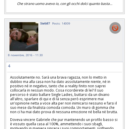
Che strano uomo avevo io, con gli occhi dolci quanto basta...
Stefy87
Posts: 14009
8 novembre, 2016 - 11:30
4
Assolutamente no. Sarà una brava ragazza, non lo metto in
dubbio ma alla casa non ha dato assolutamente niente, né in
positivo né in negativo, tanto che a reality finito non saprei
collocarla in nessun modo. Cosa ricorderete di lei? Il suo
percorso è stato ballare Single Ladies, buttarsi da un divano
all'altro, sparlare di qui e di là senza però esprimere mai
un'opinione netta a voce alta per non inimicarsi nessuno e farsi il
suo mese da finalista comoda comoda. Un muro di gomma che
non ci ha mai dato prova di nessuna emozione né bella né brutta.
Doveva vincere Gabriele che pur mantenendo un profilo basso si
è vissuto quella casa al 100%, ammettendo i suoi sbagli,
motivando in maniera sincera i suoi comportamenti, soffrendo