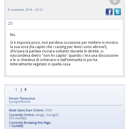
8 novembre, 2016 - 23:21
25
No.
Si è esposta poco, non perdeva occasione per mettere in mostra
la sua voce (ha capito che i casting per Amici sono altrove?),
sforzava la parlata ciociara soltanto durante le dirette, si
nascondeva dietro "non ho capito" quando c'era una discussione
e le si chiedeva di schierarsi e dall'immunità in poi ha
letteralmente vegetato in quella casa.
1
2
Forum Timezone:
Europe/Rome
Most Users Ever Online:
3759
Currently Online:
allego
,
Going19
312
Guest(s)
Currently Browsing this Page:
1
Guest(s)