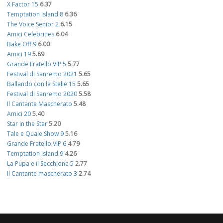
X Factor 15
6.37
Temptation Island 8
6.36
The Voice Senior 2
6.15
Amici Celebrities
6.04
Bake Off 9
6.00
Amici 19
5.89
Grande Fratello VIP 5
5.77
Festival di Sanremo 2021
5.65
Ballando con le Stelle 15
5.65
Festival di Sanremo 2020
5.58
Il Cantante Mascherato
5.48
Amici 20
5.40
Star in the Star
5.20
Tale e Quale Show 9
5.16
Grande Fratello VIP 6
4.79
Temptation Island 9
4.26
La Pupa e il Secchione 5
2.77
Il Cantante mascherato 3
2.74