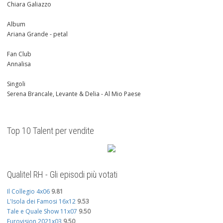
Chiara Galiazzo
Album
Ariana Grande - petal
Fan Club
Annalisa
Singoli
Serena Brancale, Levante & Delia - Al Mio Paese
Top 10 Talent per vendite
Qualitel RH - Gli episodi più votati
Il Collegio 4x06
9.81
L'Isola dei Famosi 16x12
9.53
Tale e Quale Show 11x07
9.50
Eurovision 2021x03
9.50