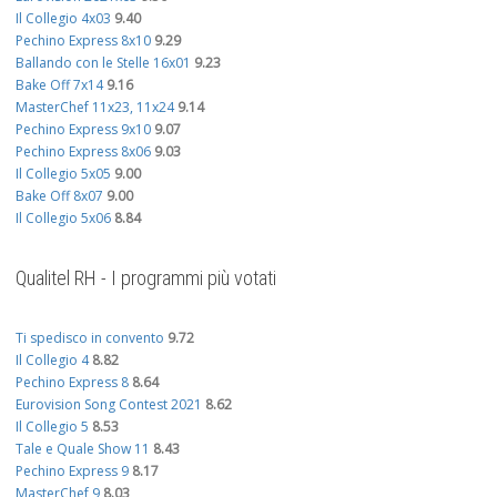
Il Collegio 4x03
9.40
Pechino Express 8x10
9.29
Ballando con le Stelle 16x01
9.23
Bake Off 7x14
9.16
MasterChef 11x23, 11x24
9.14
Pechino Express 9x10
9.07
Pechino Express 8x06
9.03
Il Collegio 5x05
9.00
Bake Off 8x07
9.00
Il Collegio 5x06
8.84
Qualitel RH - I programmi più votati
Ti spedisco in convento
9.72
Il Collegio 4
8.82
Pechino Express 8
8.64
Eurovision Song Contest 2021
8.62
Il Collegio 5
8.53
Tale e Quale Show 11
8.43
Pechino Express 9
8.17
MasterChef 9
8.03