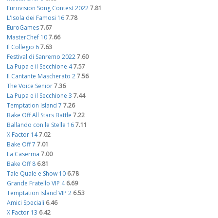
Eurovision Song Contest 2022
7.81
L'Isola dei Famosi 16
7.78
EuroGames
7.67
MasterChef 10
7.66
Il Collegio 6
7.63
Festival di Sanremo 2022
7.60
La Pupa e il Secchione 4
7.57
Il Cantante Mascherato 2
7.56
The Voice Senior
7.36
La Pupa e il Secchione 3
7.44
Temptation Island 7
7.26
Bake Off All Stars Battle
7.22
Ballando con le Stelle 16
7.11
X Factor 14
7.02
Bake Off 7
7.01
La Caserma
7.00
Bake Off 8
6.81
Tale Quale e Show 10
6.78
Grande Fratello VIP 4
6.69
Temptation Island VIP 2
6.53
Amici Speciali
6.46
X Factor 13
6.42