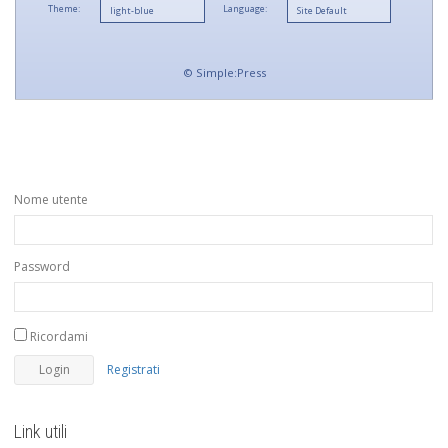
Theme:
Language:
©
Simple:Press
Nome utente
Password
Ricordami
Registrati
Link utili