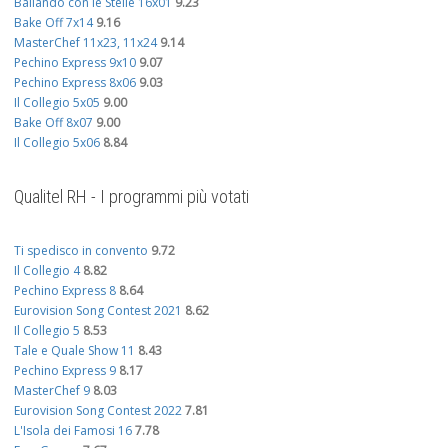
Ballando con le Stelle 16x01
9.23
Bake Off 7x14
9.16
MasterChef 11x23, 11x24
9.14
Pechino Express 9x10
9.07
Pechino Express 8x06
9.03
Il Collegio 5x05
9.00
Bake Off 8x07
9.00
Il Collegio 5x06
8.84
Qualitel RH - I programmi più votati
Ti spedisco in convento
9.72
Il Collegio 4
8.82
Pechino Express 8
8.64
Eurovision Song Contest 2021
8.62
Il Collegio 5
8.53
Tale e Quale Show 11
8.43
Pechino Express 9
8.17
MasterChef 9
8.03
Eurovision Song Contest 2022
7.81
L'Isola dei Famosi 16
7.78