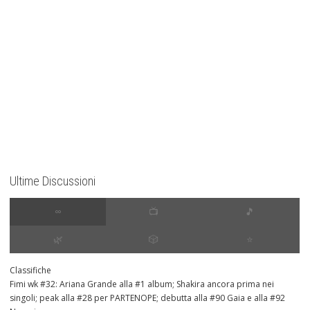
Ultime Discussioni
∞
📺
🎵
🌿
🎲
⭐️
Classifiche
Fimi wk #32: Ariana Grande alla #1 album; Shakira ancora prima nei
singoli; peak alla #28 per PARTENOPE; debutta alla #90 Gaia e alla #92