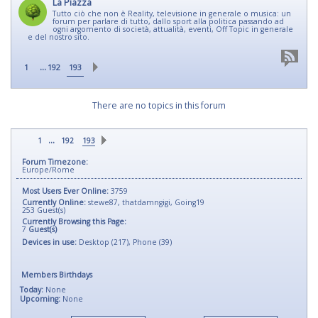
La Piazza
Tutto ciò che non è Reality, televisione in generale o musica: un
forum per parlare di tutto, dallo sport alla politica passando ad
ogni argomento di società, attualità, eventi, Off Topic in generale
e del nostro sito.
...
1
192
193
There are no topics in this forum
...
1
192
193
Forum Timezone:
Europe/Rome
Most Users Ever Online:
3759
Currently Online:
stewe87
,
thatdamngigi
,
Going19
253
Guest(s)
Currently Browsing this Page:
7
Guest(s)
Devices in use:
Desktop (217), Phone (39)
Members Birthdays
Today:
None
Upcoming:
None