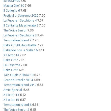
EuroGames
7.67
MasterChef 10
7.66
Il Collegio 6
7.63
Festival di Sanremo 2022
7.60
La Pupa e il Secchione 4
7.57
Il Cantante Mascherato 2
7.56
The Voice Senior
7.36
La Pupa e il Secchione 3
7.44
Temptation Island 7
7.26
Bake Off All Stars Battle
7.22
Ballando con le Stelle 16
7.11
X Factor 14
7.02
Bake Off 7
7.01
La Caserma
7.00
Bake Off 8
6.81
Tale Quale e Show 10
6.78
Grande Fratello VIP 4
6.69
Temptation Island VIP 2
6.53
Amici Speciali
6.46
X Factor 13
6.42
X Factor 15
6.37
Temptation Island 8
6.36
The Voice Senior 2
6.15