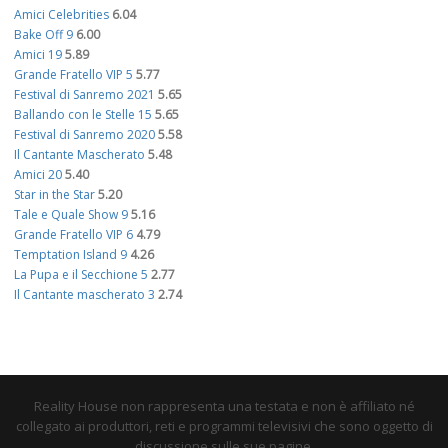
Amici Celebrities
6.04
Bake Off 9
6.00
Amici 19
5.89
Grande Fratello VIP 5
5.77
Festival di Sanremo 2021
5.65
Ballando con le Stelle 15
5.65
Festival di Sanremo 2020
5.58
Il Cantante Mascherato
5.48
Amici 20
5.40
Star in the Star
5.20
Tale e Quale Show 9
5.16
Grande Fratello VIP 6
4.79
Temptation Island 9
4.26
La Pupa e il Secchione 5
2.77
Il Cantante mascherato 3
2.74
Reality House non rappresenta una testata e non è affiliato né
collegato ai produttori, reti e programmi televisivi che sono oggetto di
discussione sulle sue pagine.