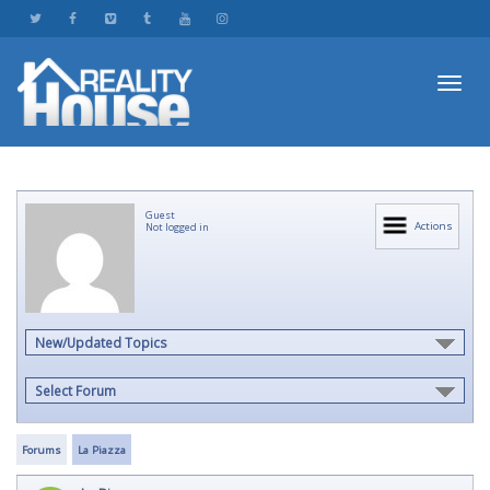
Toggl
Guest
navig
Actions
Not logged in
New/Updated Topics
Select Forum
Forums
La Piazza