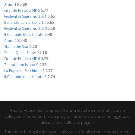
Amici 19
5.89
Grande Fratello VIP 5
5.77
Festival di Sanremo 2021
5.65
Ballando con le Stelle 15
5.65
Festival di Sanremo 2020
5.58
Il Cantante Mascherato
5.48
Amici 20
5.40
Star in the Star
5.20
Tale e Quale Show 9
5.16
Grande Fratello VIP 6
4.79
Temptation Island 9
4.26
La Pupa e il Secchione 5
2.77
Il Cantante mascherato 3
2.74
Reality House non rappresenta una testata e non è affiliato né
collegato ai produttori, reti e programmi televisivi che sono oggetto di
discussione sulle sue pagine.
Tutti i marchi, loghi e immagini utilizzati su Reality House sono protetti