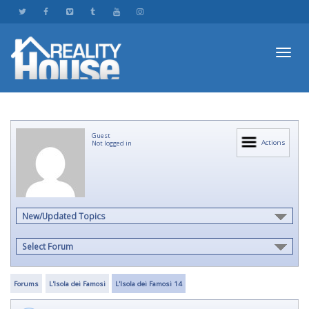
Toggl
Guest
navig
Actions
Not logged in
New/Updated Topics
Select Forum
Forums
L'Isola dei Famosi
L'Isola dei Famosi 14