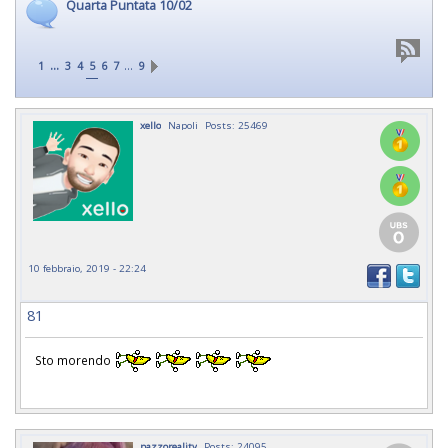
Quarta Puntata 10/02
...
…
1
3
4
5
6
7
9
xello
Napoli
Posts: 25469
10 febbraio, 2019 - 22:24
81
Sto morendo
pazzoreality
Posts: 24095