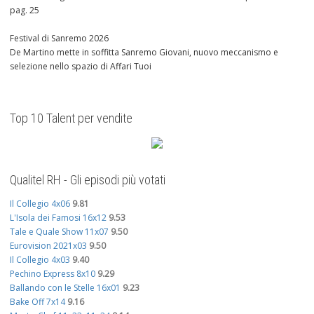
pag. 25
Festival di Sanremo 2026
De Martino mette in soffitta Sanremo Giovani, nuovo meccanismo e
selezione nello spazio di Affari Tuoi
Top 10 Talent per vendite
Qualitel RH - Gli episodi più votati
Il Collegio 4x06
9.81
L'Isola dei Famosi 16x12
9.53
Tale e Quale Show 11x07
9.50
Eurovision 2021x03
9.50
Il Collegio 4x03
9.40
Pechino Express 8x10
9.29
Ballando con le Stelle 16x01
9.23
Bake Off 7x14
9.16