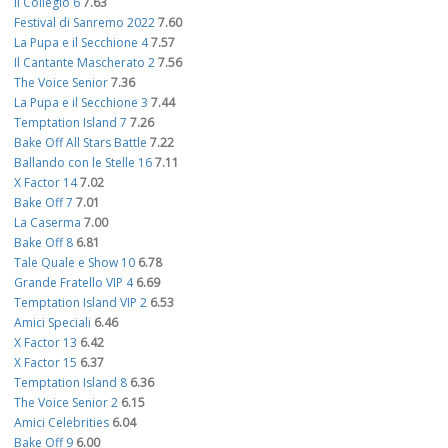
Il Collegio 6
7.63
Festival di Sanremo 2022
7.60
La Pupa e il Secchione 4
7.57
Il Cantante Mascherato 2
7.56
The Voice Senior
7.36
La Pupa e il Secchione 3
7.44
Temptation Island 7
7.26
Bake Off All Stars Battle
7.22
Ballando con le Stelle 16
7.11
X Factor 14
7.02
Bake Off 7
7.01
La Caserma
7.00
Bake Off 8
6.81
Tale Quale e Show 10
6.78
Grande Fratello VIP 4
6.69
Temptation Island VIP 2
6.53
Amici Speciali
6.46
X Factor 13
6.42
X Factor 15
6.37
Temptation Island 8
6.36
The Voice Senior 2
6.15
Amici Celebrities
6.04
Bake Off 9
6.00