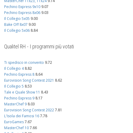
MasterChef 11x23, 11x24
9.14
Pechino Express 9x10
9.07
Pechino Express 8x06
9.03
Il Collegio 5x05
9.00
Bake Off 8x07
9.00
Il Collegio 5x06
8.84
Qualitel RH - I programmi più votati
Ti spedisco in convento
9.72
Il Collegio 4
8.82
Pechino Express 8
8.64
Eurovision Song Contest 2021
8.62
Il Collegio 5
8.53
Tale e Quale Show 11
8.43
Pechino Express 9
8.17
MasterChef 9
8.03
Eurovision Song Contest 2022
7.81
L'Isola dei Famosi 16
7.78
EuroGames
7.67
MasterChef 10
7.66