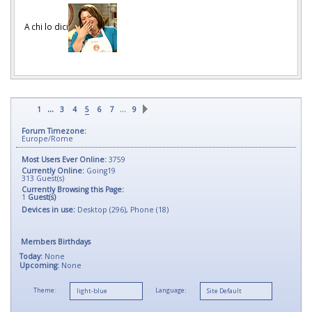
A chi lo dici
...
…
1
3
4
5
6
7
9
Forum Timezone:
Europe/Rome
Most Users Ever Online:
3759
Currently Online:
Going19
313
Guest(s)
Currently Browsing this Page:
1
Guest(s)
Devices in use:
Desktop (296), Phone (18)
Members Birthdays
Today:
None
Upcoming:
None
Theme:
Language: