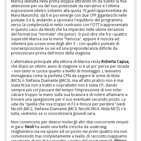
Marisa debutta nella prima doppia attirando fin da subito la mia
attenzione per via del suo potenziale da narratrice e l'ottima
esposizione (dietro soltanto alla quota
TV
gold
rappresentata da
Mara Maionchi); da lì in poi emerge con due CPP giganteschi nelle
puntate 3 e 6, andando a spostare l'equilibrio del programma
verso la complessità in netto contrasto con l'OTT (rappresentato
in questo caso da Nesli) che ha imperato nelle ultime iterazioni
del format (sia "normale" che Junior). Si può dire che fra i quattro
superstiti Marisa sia la meno "famosa", eppure è riuscita ad
ottenere più
screen time
degli altri 3 – con quattro puntate di
sovraesposizione su sei ed una preponderanza difficile da
pronosticare prima dell'inizio della stagione.
L'alternativa principale alla vittoria di Marisa resta
Roberta Capua,
che dopo un ottimo avvio di stagione si è un po' persa per strada
– non tanto in cucina quanto a livello di montaggio. L'avevamo
immaginata come la perfetta CPN da seguire le orme di Alida
(MC5) o Stefania Diamante (JMC3), ma all'atto pratico non è mai
stata N (se non a tratti) e soprattutto non è stata CP, dando
sempre più col passare del tempo l'impressione di non voler
calcare troppo la mano sulla sua bravura e di volere affannarsi a
trovare una spiegazione per il suo eventuale secondo posto. La
vibe
da "quella che osa troppo in F2 e finisce per perdere" (vedi
Nicolò JMC2, Stefania Diamante JMC3, Nicolò MC4, Alida MC5) c'è
tutta, vedremo se si concretizzerà giovedì sera.
Non convincono per diversi motivi gli altri due concorrenti rimasti
in gara:
Nesli
ha avuto una bella crescita da
underdog
,
ritagliandosi via via spazio ed un posto nei primi quattro ma non
convincendo mai completamente a livello di racconto (sappiamo
veramente di più di lui rispetto a prima del programma?).
Filippo