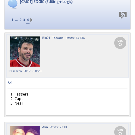
[CMC1] EDGIC (Editing + Logic)
...
1
2
3
4
Rio91
Toscana
Posts: 14134
31 marzo, 2017 - 20:28
61
1. Passera
2. Capua
3. Nesli
Asp
Posts: 7738