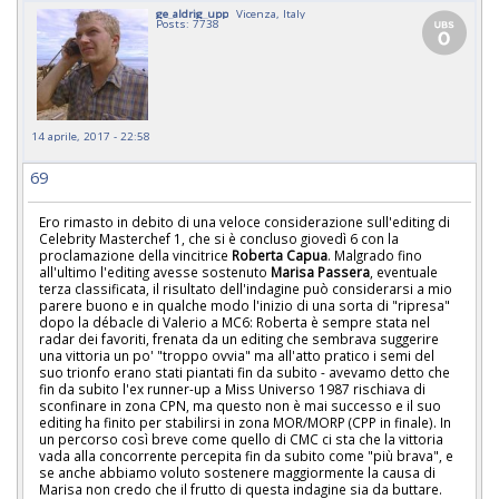
ge_aldrig_upp
Vicenza, Italy
Posts: 7738
14 aprile, 2017 - 22:58
69
Ero rimasto in debito di una veloce considerazione sull'editing di
Celebrity Masterchef 1, che si è concluso giovedì 6 con la
proclamazione della vincitrice
Roberta Capua
. Malgrado fino
all'ultimo l'editing avesse sostenuto
Marisa Passera
, eventuale
terza classificata, il risultato dell'indagine può considerarsi a mio
parere buono e in qualche modo l'inizio di una sorta di "ripresa"
dopo la débacle di Valerio a MC6: Roberta è sempre stata nel
radar dei favoriti, frenata da un editing che sembrava suggerire
una vittoria un po' "troppo ovvia" ma all'atto pratico i semi del
suo trionfo erano stati piantati fin da subito - avevamo detto che
fin da subito l'ex runner-up a Miss Universo 1987 rischiava di
sconfinare in zona CPN, ma questo non è mai successo e il suo
editing ha finito per stabilirsi in zona MOR/MORP (CPP in finale). In
un percorso così breve come quello di CMC ci sta che la vittoria
vada alla concorrente percepita fin da subito come "più brava", e
se anche abbiamo voluto sostenere maggiormente la causa di
Marisa non credo che il frutto di questa indagine sia da buttare.