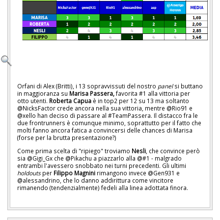
Orfani di Alex (Britti), i 13 sopravvissuti del nostro
panel
si buttano
in maggioranza su
Marisa Passera,
favorita #1 alla vittoria per
otto utenti.
Roberta Capua
è in top2 per 12 su 13 ma soltanto
@NicksFactor crede ancora nella sua vittoria, mentre @Rio91 e
@xello han deciso di passare al #TeamPassera. Il distacco fra le
due frontrunners è comunque minimo, soprattutto per il fatto che
molti fanno ancora fatica a convincersi delle chances di Marisa
(forse per la brutta presentazione?)
Come prima scelta di "ripiego" troviamo
Nesli
, che convince però
sia @Gigi_Gx che @Pikachu a piazzarlo alla @#1 - malgrado
entrambi l'avessero snobbato nei turni precedenti. Gli ultimi
holdouts
per
Filippo Magnini
rimangono invece @Gen931 e
@alessandrino, che lo danno addirittura come vincitore
rimanendo (tendenzialmente) fedeli alla linea adottata finora.