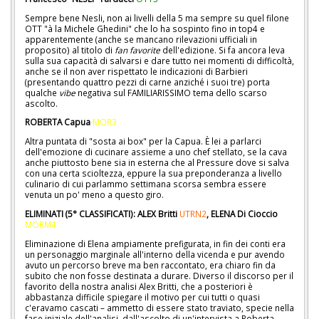
Sempre bene Nesli, non ai livelli della 5 ma sempre su quel filone
OTT "à la Michele Ghedini" che lo ha sospinto fino in top4 e
apparentemente (anche se mancano rilevazioni ufficiali in
proposito) al titolo di
fan favorite
dell'edizione. Si fa ancora leva
sulla sua capacità di salvarsi e dare tutto nei momenti di difficoltà,
anche se il non aver rispettato le indicazioni di Barbieri
(presentando quattro pezzi di carne anziché i suoi tre) porta
qualche
vibe
negativa sul FAMILIARISSIMO tema dello scarso
ascolto.
ROBERTA Capua
MOR3
Altra puntata di "sosta ai box" per la Capua. È lei a parlarci
dell'emozione di cucinare assieme a uno chef stellato, se la cava
anche piuttosto bene sia in esterna che al Pressure dove si salva
con una certa scioltezza, eppure la sua preponderanza a livello
culinario di cui parlammo settimana scorsa sembra essere
venuta un po' meno a questo giro.
ELIMINATI (5° CLASSIFICATI): ALEX Britti
UTRN2
, ELENA Di Cioccio
MORM4
Eliminazione di Elena ampiamente prefigurata, in fin dei conti era
un personaggio marginale all'interno della vicenda e pur avendo
avuto un percorso breve ma ben raccontato, era chiaro fin da
subito che non fosse destinata a durare. Diverso il discorso per il
favorito della nostra analisi Alex Britti, che a posteriori è
abbastanza difficile spiegare il motivo per cui tutti o quasi
c'eravamo cascati – ammetto di essere stato traviato, specie nella
fase iniziale dell'analisi, dall'ascolto di un'intervista a Roberta