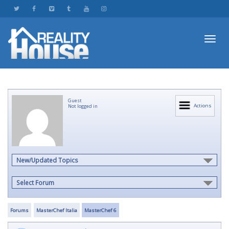
Toggl
Guest
navig
Actions
Not logged in
New/Updated Topics
Select Forum
Forums
MasterChef Italia
MasterChef 6