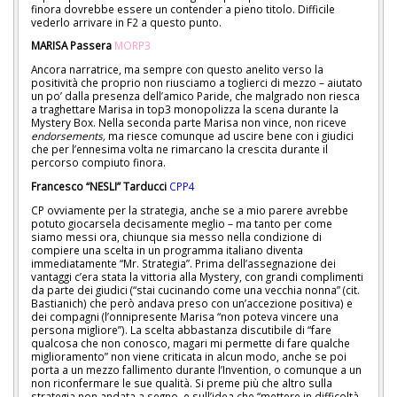
finora dovrebbe essere un contender a pieno titolo. Difficile
vederlo arrivare in F2 a questo punto.
MARISA Passera
MORP3
Ancora narratrice, ma sempre con questo anelito verso la
positività che proprio non riusciamo a toglierci di mezzo – aiutato
un po’ dalla presenza dell’amico Paride, che malgrado non riesca
a traghettare Marisa in top3 monopolizza la scena durante la
Mystery Box. Nella seconda parte Marisa non vince, non riceve
endorsements
,
ma riesce comunque ad uscire bene con i giudici
che per l’ennesima volta ne rimarcano la crescita durante il
percorso compiuto finora.
Francesco “NESLI” Tarducci
CPP4
CP ovviamente per la strategia, anche se a mio parere avrebbe
potuto giocarsela decisamente meglio – ma tanto per come
siamo messi ora, chiunque sia messo nella condizione di
compiere una scelta in un programma italiano diventa
immediatamente “Mr. Strategia”. Prima dell’assegnazione dei
vantaggi c’era stata la vittoria alla Mystery, con grandi complimenti
da parte dei giudici (“stai cucinando come una vecchia nonna” (cit.
Bastianich) che però andava preso con un’accezione positiva) e
dei compagni (l’onnipresente Marisa “non poteva vincere una
persona migliore”). La scelta abbastanza discutibile di “fare
qualcosa che non conosco, magari mi permette di fare qualche
miglioramento” non viene criticata in alcun modo, anche se poi
porta a un mezzo fallimento durante l’Invention, o comunque a un
non riconfermare le sue qualità. Si preme più che altro sulla
strategia non andata a segno, e sull’idea che “mettere in difficoltà