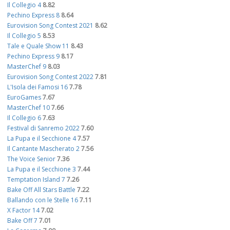
Il Collegio 4
8.82
Pechino Express 8
8.64
Eurovision Song Contest 2021
8.62
Il Collegio 5
8.53
Tale e Quale Show 11
8.43
Pechino Express 9
8.17
MasterChef 9
8.03
Eurovision Song Contest 2022
7.81
L'Isola dei Famosi 16
7.78
EuroGames
7.67
MasterChef 10
7.66
Il Collegio 6
7.63
Festival di Sanremo 2022
7.60
La Pupa e il Secchione 4
7.57
Il Cantante Mascherato 2
7.56
The Voice Senior
7.36
La Pupa e il Secchione 3
7.44
Temptation Island 7
7.26
Bake Off All Stars Battle
7.22
Ballando con le Stelle 16
7.11
X Factor 14
7.02
Bake Off 7
7.01