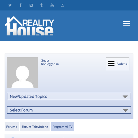
Toggl
Guest
navig
Actions
Not logged in
New/Updated Topics
Select Forum
Forums
Forum Televisione
Programmi TV