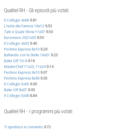
Qualitel RH - Gli episodi più votati
Il Collegio 4x06
9.81
L'Isola dei Famosi 16x12
9.53
Tale e Quale Show 11x07
9.50
Eurovision 2021x03
9.50
Il Collegio 4x03
9.40
Pechino Express 8x10
9.29
Ballando con le Stelle 16x01
9.23
Bake Off 7x14
9.16
MasterChef 11x23, 11x24
9.14
Pechino Express 9x10
9.07
Pechino Express 8x06
9.03
Il Collegio 5x05
9.00
Bake Off 8x07
9.00
Il Collegio 5x06
8.84
Qualitel RH - I programmi più votati
Ti spedisco in convento
9.72