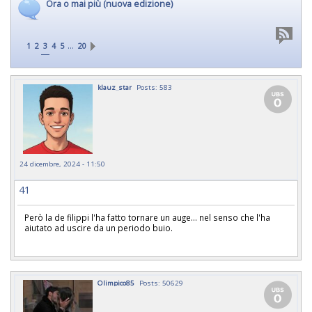
Ora o mai più (nuova edizione)
…
1
2
3
4
5
20
klauz_star
Posts: 583
24 dicembre, 2024 - 11:50
41
Però la de filippi l'ha fatto tornare un auge... nel senso che l'ha
aiutato ad uscire da un periodo buio.
Olimpico85
Posts: 50629