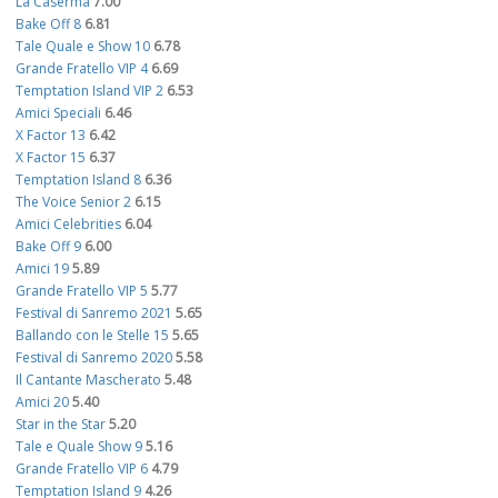
La Caserma
7.00
Bake Off 8
6.81
Tale Quale e Show 10
6.78
Grande Fratello VIP 4
6.69
Temptation Island VIP 2
6.53
Amici Speciali
6.46
X Factor 13
6.42
X Factor 15
6.37
Temptation Island 8
6.36
The Voice Senior 2
6.15
Amici Celebrities
6.04
Bake Off 9
6.00
Amici 19
5.89
Grande Fratello VIP 5
5.77
Festival di Sanremo 2021
5.65
Ballando con le Stelle 15
5.65
Festival di Sanremo 2020
5.58
Il Cantante Mascherato
5.48
Amici 20
5.40
Star in the Star
5.20
Tale e Quale Show 9
5.16
Grande Fratello VIP 6
4.79
Temptation Island 9
4.26