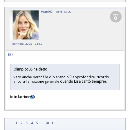
MattyXD
Posts: 5506
11 gennaio, 2025 - 21:59
60
Olimpico85 ha detto
Vero anche perchè le clip erano più approfondite (ricordo
ancora l'emozione generale
quando Lisa cantò Sempre
).
Io in lacrime
…
1
2
3
4
5
20