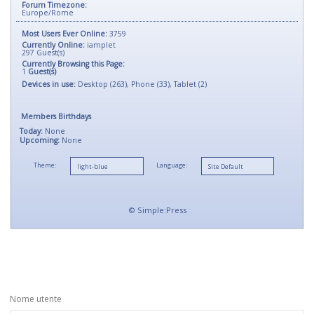
Forum Timezone:
Europe/Rome
Most Users Ever Online:
3759
Currently Online:
iamplet
297
Guest(s)
Currently Browsing this Page:
1
Guest(s)
Devices in use:
Desktop (263), Phone (33), Tablet (2)
Members Birthdays
Today:
None
Upcoming:
None
Theme:
Language:
©
Simple:Press
Nome utente