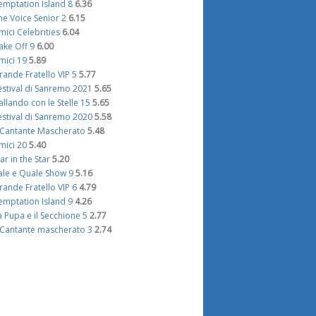
emptation Island 8
6.36
he Voice Senior 2
6.15
mici Celebrities
6.04
ake Off 9
6.00
mici 19
5.89
rande Fratello VIP 5
5.77
estival di Sanremo 2021
5.65
allando con le Stelle 15
5.65
estival di Sanremo 2020
5.58
l Cantante Mascherato
5.48
mici 20
5.40
tar in the Star
5.20
ale e Quale Show 9
5.16
rande Fratello VIP 6
4.79
emptation Island 9
4.26
a Pupa e il Secchione 5
2.77
l Cantante mascherato 3
2.74