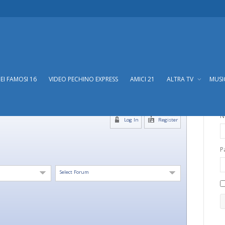
DEI FAMOSI 16
VIDEO PECHINO EXPRESS
AMICI 21
ALTRA TV
MUS
N
Log In
Register
P
Select Forum