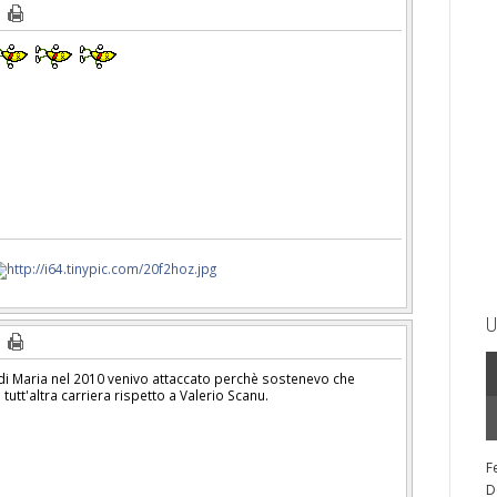
U
i Maria nel 2010 venivo attaccato perchè sostenevo che
utt'altra carriera rispetto a Valerio Scanu.
F
D