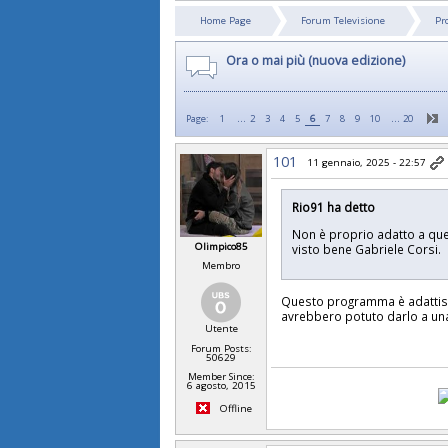
Home Page
Forum Televisione
Pr
Ora o mai più (nuova edizione)
...
…
Page:
1
2
3
4
5
6
7
8
9
10
20
101
11 gennaio, 2025 - 22:57
Rio91 ha detto
Non è proprio adatto a ques
Olimpico85
visto bene Gabriele Corsi.
Membro
Questo programma è adattissi
avrebbero potuto darlo a un
Utente
Forum Posts:
50629
Member Since:
6 agosto, 2015
Offline