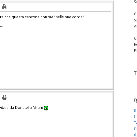
S
C
e che questa canzone non sia "nelle sue corde"...
S
..
v
C
E
F
T
Q
vibes da Donatella Milani
I
L
T
E
I