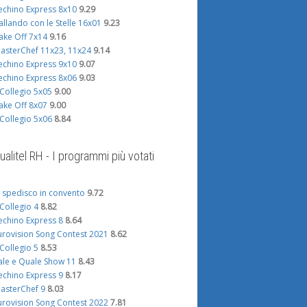
echino Express 8x10
9.29
allando con le Stelle 16x01
9.23
ake Off 7x14
9.16
asterChef 11x23, 11x24
9.14
echino Express 9x10
9.07
echino Express 8x06
9.03
l Collegio 5x05
9.00
ake Off 8x07
9.00
l Collegio 5x06
8.84
ualitel RH - I programmi più votati
i spedisco in convento
9.72
l Collegio 4
8.82
echino Express 8
8.64
urovision Song Contest 2021
8.62
l Collegio 5
8.53
ale e Quale Show 11
8.43
echino Express 9
8.17
asterChef 9
8.03
urovision Song Contest 2022
7.81