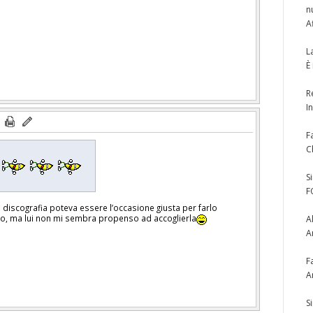
n
A
L
È
R
I
F
C
u
S
F
 discografia poteva essere l’occasione giusta per farlo
ico, ma lui non mi sembra propenso ad accoglierla
A
A
F
A
S