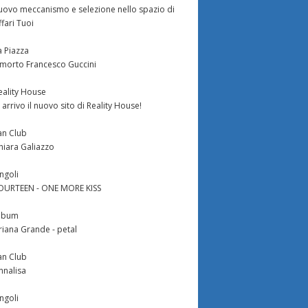
uovo meccanismo e selezione nello spazio di
ffari Tuoi
a Piazza
 morto Francesco Guccini
eality House
n arrivo il nuovo sito di Reality House!
an Club
hiara Galiazzo
ingoli
OURTEEN - ONE MORE KISS
lbum
riana Grande - petal
an Club
nnalisa
ingoli