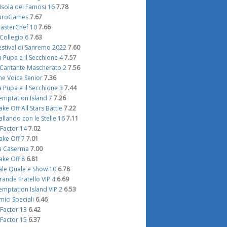
'Isola dei Famosi 16
7.78
uroGames
7.67
asterChef 10
7.66
l Collegio 6
7.63
estival di Sanremo 2022
7.60
a Pupa e il Secchione 4
7.57
l Cantante Mascherato 2
7.56
he Voice Senior
7.36
a Pupa e il Secchione 3
7.44
emptation Island 7
7.26
ake Off All Stars Battle
7.22
allando con le Stelle 16
7.11
 Factor 14
7.02
ake Off 7
7.01
a Caserma
7.00
ake Off 8
6.81
ale Quale e Show 10
6.78
rande Fratello VIP 4
6.69
emptation Island VIP 2
6.53
mici Speciali
6.46
 Factor 13
6.42
 Factor 15
6.37