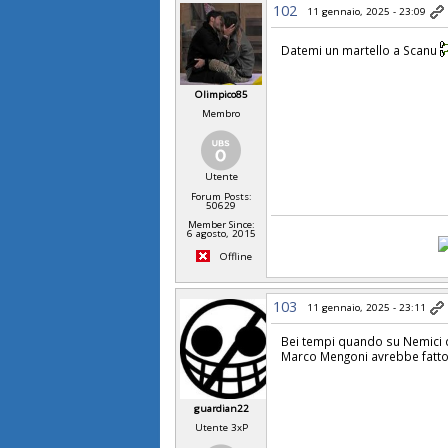
102
11 gennaio, 2025 - 23:09
Datemi un martello a Scanu
Olimpico85
Membro
Utente
Forum Posts:
50629
Member Since:
6 agosto, 2015
Offline
103
11 gennaio, 2025 - 23:11
Bei tempi quando su Nemici d
Marco Mengoni avrebbe fatto t
guardian22
Utente 3xP