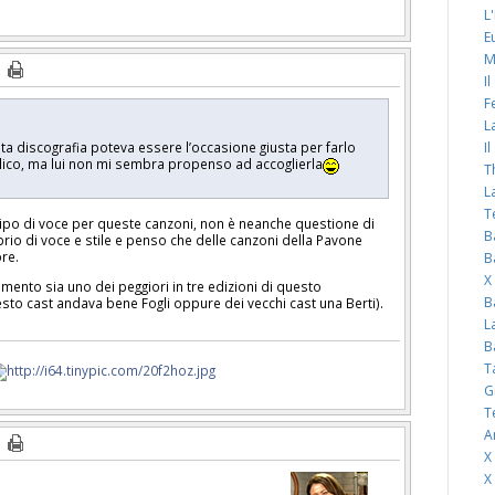
L
E
M
I
F
L
I
a discografia poteva essere l’occasione giusta per farlo
blico, ma lui non mi sembra propenso ad accoglierla
T
L
T
tipo di voce per queste canzoni, non è neanche questione di
B
rio di voce e stile e penso che delle canzoni della Pavone
ore.
B
X
nto sia uno dei peggiori in tre edizioni di questo
B
to cast andava bene Fogli oppure dei vecchi cast una Berti).
L
B
T
G
T
A
X
X