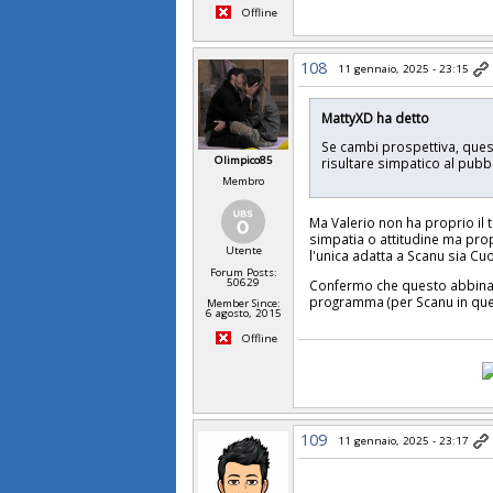
Offline
108
11 gennaio, 2025 - 23:15
MattyXD ha detto
Se cambi prospettiva, quest
Olimpico85
risultare simpatico al pub
Membro
Ma Valerio non ha proprio il 
simpatia o attitudine ma prop
Utente
l'unica adatta a Scanu sia Cu
Forum Posts:
50629
Confermo che questo abbiname
programma (per Scanu in ques
Member Since:
6 agosto, 2015
Offline
109
11 gennaio, 2025 - 23:17