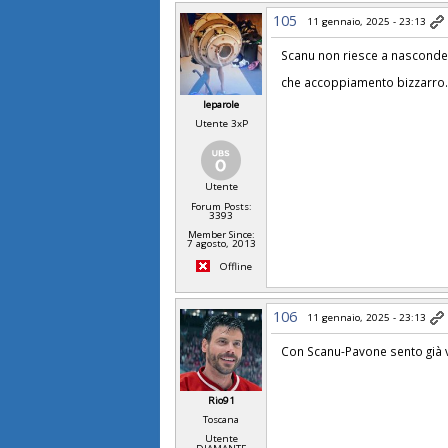
105
11 gennaio, 2025 - 23:13
Scanu non riesce a nasconder
che accoppiamento bizzarro..
leparole
Utente 3xP
Utente
Forum Posts:
3393
Member Since:
7 agosto, 2013
Offline
106
11 gennaio, 2025 - 23:13
Con Scanu-Pavone sento già 
Rio91
Toscana
Utente