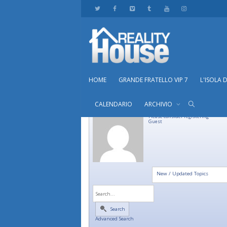
HOME
GRANDE FRATELLO VIP 7
L'ISOLA 
CALENDARIO
ARCHIVIO
Please consider registering
Guest
New / Updated Topics
Search
Advanced Search