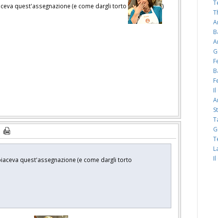
T
ceva quest'assegnazione (e come dargli torto
)
T
A
B
A
G
F
B
F
I
A
S
T
G
T
L
I
iaceva quest'assegnazione (e come dargli torto