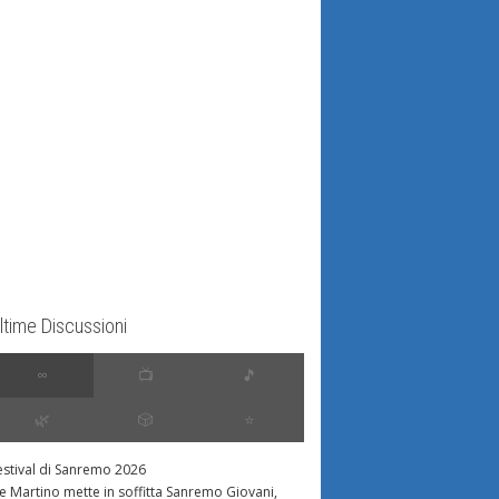
ltime Discussioni
∞
📺
🎵
🌿
🎲
⭐️
estival di Sanremo 2026
e Martino mette in soffitta Sanremo Giovani,