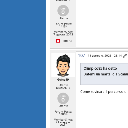
DIAMANTE
Utente
Forum Posts:
14134
Member Since:
7 agosto, 2013
Offline
107
11 gennaio, 2025 - 23:14
Olimpico85 ha detto
Datemi un martello a Scan
Going19
Utente
DIAMANTE
Come rovinare il percorso di
Utente
Forum Posts:
14804
Member Since:
21 maggio,
2021