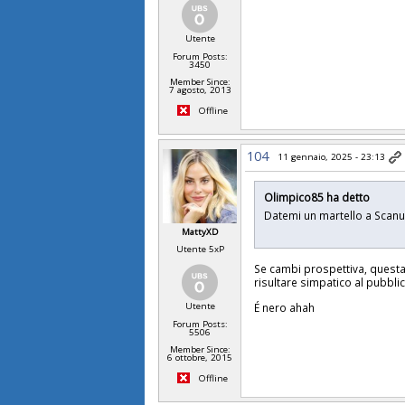
Utente
Forum Posts:
3450
Member Since:
7 agosto, 2013
Offline
104
11 gennaio, 2025 - 23:13
Olimpico85 ha detto
Datemi un martello a Scan
MattyXD
Utente 5xP
Se cambi prospettiva, questa
risultare simpatico al pubbl
Utente
É nero ahah
Forum Posts:
5506
Member Since:
6 ottobre, 2015
Offline