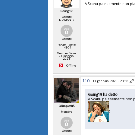
A Scanu palesemente non pia
Going19
Utente
DIAMANTE
Utente
Forum Posts:
14804
Member Since:
21 maggio,
2021
Offline
110
11 gennaio, 2025 - 23:18
Going19 ha detto
A Scanu palesemente non p
Olimpico85
)
Membro
Utente