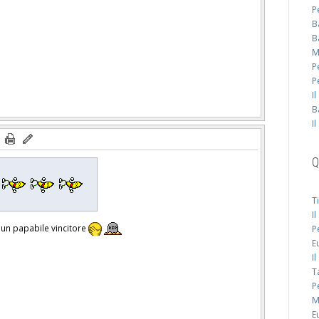
P
B
B
M
P
P
I
B
I
Q
u
T
I
 un papabile vincitore
P
E
I
T
P
M
E