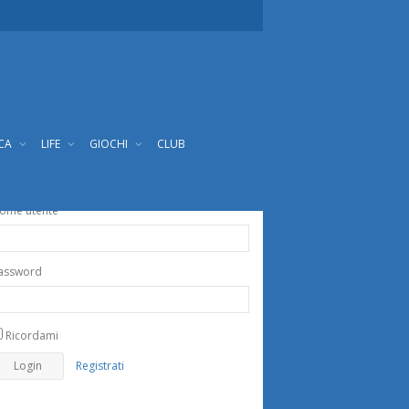
ICA
LIFE
GIOCHI
CLUB
ome utente
assword
Ricordami
Registrati