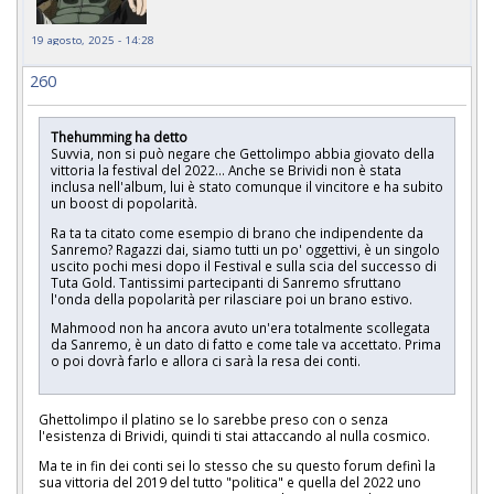
19 agosto, 2025 - 14:28
260
Thehumming ha detto
Suvvia, non si può negare che Gettolimpo abbia giovato della
vittoria la festival del 2022... Anche se Brividi non è stata
inclusa nell'album, lui è stato comunque il vincitore e ha subito
un boost di popolarità.
Ra ta ta citato come esempio di brano che indipendente da
Sanremo? Ragazzi dai, siamo tutti un po' oggettivi, è un singolo
uscito pochi mesi dopo il Festival e sulla scia del successo di
Tuta Gold. Tantissimi partecipanti di Sanremo sfruttano
l'onda della popolarità per rilasciare poi un brano estivo.
Mahmood non ha ancora avuto un'era totalmente scollegata
da Sanremo, è un dato di fatto e come tale va accettato. Prima
o poi dovrà farlo e allora ci sarà la resa dei conti.
Ghettolimpo il platino se lo sarebbe preso con o senza
l'esistenza di Brividi, quindi ti stai attaccando al nulla cosmico.
Ma te in fin dei conti sei lo stesso che su questo forum definì la
sua vittoria del 2019 del tutto "politica" e quella del 2022 uno