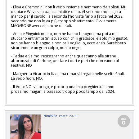
- Elisa e Cremonini: non li vedo insieme e nemmeno da solisti. Mi
dispiace Waves, la pancia mi dice di no. Al secondo non je gira
manco per il cavolo, la seconda l'ho vista farlo a fatica nel 2022,
secondo me non le va più, troppo sbattimento. Ovviamente
MAGARONE averceli, anche da soli.
- Anna e Pinguini: no, no, non ne hanno bisogno, ma poi a me
stuccano entrambi (mi scuso con chi li gradisce, è solo mio gusto),
non ne hanno bisogno e non ce li voglio io, ecco ahah. Sarebbero
sicuramente un gran colpo, non lo nego.
- Tedua e Salmo: resisteranno anche quest'anno alle sirene
abbronzate di Carlone, per fare i duri e puri che non vanno al
Festival. NO
- Margherita Vicario: in lizza, ma rimarrà fregata nelle scelte finali.
La vedo fuori. NO.
- Il Volo: NO, ve prego, è proprio una mia preghiera. L'anno
prossimo magari, è passato troppo poco tempo dal 2024.
Nico89Rc
Posts: 20785