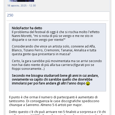
18 agosto, 2025 - 12:30
250
NicksFactor ha detto
Il problema del festival di oggi è che si rischia molto l'effetto
Nanni Moretti, "mi si nota di più se vengo e me ne sto in
disparte o se non vengo per niente?"
Considerando che vince un artista solo, conviene ad Alfa,
Blanco, Tiziano Ferro, Cremonini, Tananai, Annalisa e tutta
questa gente qua presentarsi in massa?
Certo, la gara sarebbe più movimentata ma se arrivi secondo
non hai dato niente di più alla tua carriera (figurati poi se
floppi sonoramente...)
Secondo me bisogna studiarseli bene gli anni in cui andare,
ovviamente va capito chi sarebbe quello che dovrebbe
immolarsi per poi fare andare gli altri l'anno dopo
Il punto è che ormai il numero di partecipanti è aumentato di
tantissimo. Di conseguenza le case discografiche spediscono
chiunque a Sanremo. Almeno 5-6 artisti per major.
Detto questo c'è chi può arrivare nei 5 finalisti a sorpresa e c'è chi