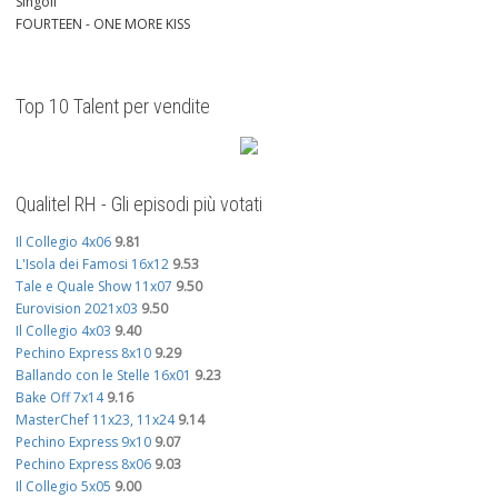
Singoli
FOURTEEN - ONE MORE KISS
Top 10 Talent per vendite
Qualitel RH - Gli episodi più votati
Il Collegio 4x06
9.81
L'Isola dei Famosi 16x12
9.53
Tale e Quale Show 11x07
9.50
Eurovision 2021x03
9.50
Il Collegio 4x03
9.40
Pechino Express 8x10
9.29
Ballando con le Stelle 16x01
9.23
Bake Off 7x14
9.16
MasterChef 11x23, 11x24
9.14
Pechino Express 9x10
9.07
Pechino Express 8x06
9.03
Il Collegio 5x05
9.00