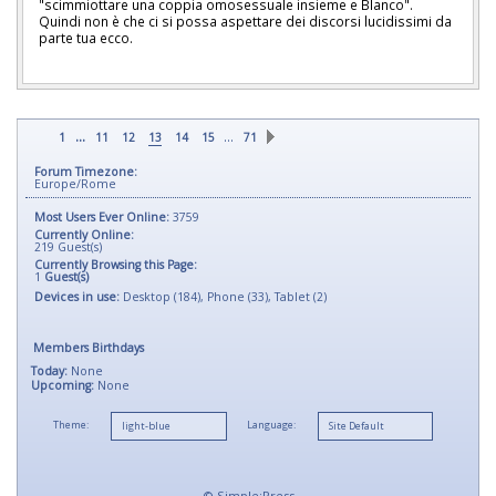
"scimmiottare una coppia omosessuale insieme e Blanco".
Quindi non è che ci si possa aspettare dei discorsi lucidissimi da
parte tua ecco.
...
…
1
11
12
13
14
15
71
Forum Timezone:
Europe/Rome
Most Users Ever Online:
3759
Currently Online:
219
Guest(s)
Currently Browsing this Page:
1
Guest(s)
Devices in use:
Desktop (184), Phone (33), Tablet (2)
Members Birthdays
Today:
None
Upcoming:
None
Theme:
Language:
©
Simple:Press