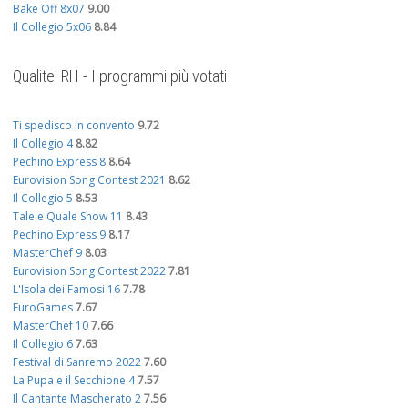
Bake Off 8x07
9.00
Il Collegio 5x06
8.84
Qualitel RH - I programmi più votati
Ti spedisco in convento
9.72
Il Collegio 4
8.82
Pechino Express 8
8.64
Eurovision Song Contest 2021
8.62
Il Collegio 5
8.53
Tale e Quale Show 11
8.43
Pechino Express 9
8.17
MasterChef 9
8.03
Eurovision Song Contest 2022
7.81
L'Isola dei Famosi 16
7.78
EuroGames
7.67
MasterChef 10
7.66
Il Collegio 6
7.63
Festival di Sanremo 2022
7.60
La Pupa e il Secchione 4
7.57
Il Cantante Mascherato 2
7.56