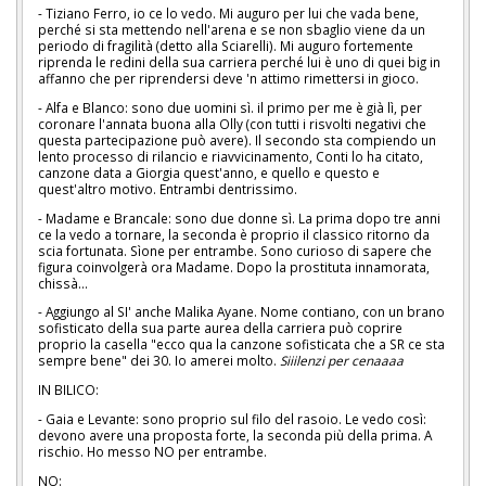
- Tiziano Ferro, io ce lo vedo. Mi auguro per lui che vada bene,
perché si sta mettendo nell'arena e se non sbaglio viene da un
periodo di fragilità (detto alla Sciarelli). Mi auguro fortemente
riprenda le redini della sua carriera perché lui è uno di quei big in
affanno che per riprendersi deve 'n attimo rimettersi in gioco.
- Alfa e Blanco: sono due uomini sì. il primo per me è già lì, per
coronare l'annata buona alla Olly (con tutti i risvolti negativi che
questa partecipazione può avere). Il secondo sta compiendo un
lento processo di rilancio e riavvicinamento, Conti lo ha citato,
canzone data a Giorgia quest'anno, e quello e questo e
quest'altro motivo. Entrambi dentrissimo.
- Madame e Brancale: sono due donne sì. La prima dopo tre anni
ce la vedo a tornare, la seconda è proprio il classico ritorno da
scia fortunata. Sìone per entrambe. Sono curioso di sapere che
figura coinvolgerà ora Madame. Dopo la prostituta innamorata,
chissà...
- Aggiungo al SI' anche Malika Ayane. Nome contiano, con un brano
sofisticato della sua parte aurea della carriera può coprire
proprio la casella "ecco qua la canzone sofisticata che a SR ce sta
sempre bene" dei 30. Io amerei molto.
Siiilenzi per cenaaaa
IN BILICO:
- Gaia e Levante: sono proprio sul filo del rasoio. Le vedo così:
devono avere una proposta forte, la seconda più della prima. A
rischio. Ho messo NO per entrambe.
NO: