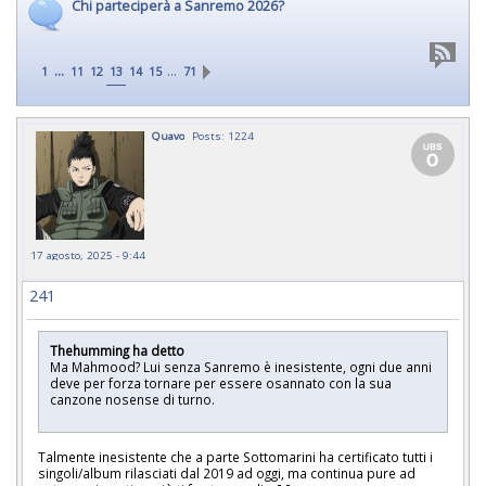
Chi parteciperà a Sanremo 2026?
...
…
1
11
12
13
14
15
71
Quavo
Posts: 1224
17 agosto, 2025 - 9:44
241
Thehumming ha detto
Ma Mahmood? Lui senza Sanremo è inesistente, ogni due anni
deve per forza tornare per essere osannato con la sua
canzone nosense di turno.
Talmente inesistente che a parte Sottomarini ha certificato tutti i
singoli/album rilasciati dal 2019 ad oggi, ma continua pure ad