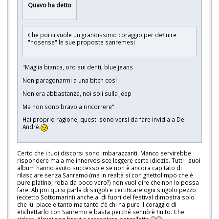
Quavo ha detto
Che poi ci vuole un grandissimo coraggio per definire
"nosense" le sue proposte sanremesi
"Maglia bianca, oro sui denti, blue jeans
Non paragonarmi a una bitch così
Non era abbastanza, noi soli sulla Jeep
Ma non sono bravo a rincorrere"
Hai proprio ragione, questi sono versi da fare invidia a De
André.
Certo che i tuoi discorsi sono imbarazzanti. Manco servirebbe
rispondere ma a me innervosisce leggere certe idiozie. Tutti i suoi
album hanno avuto successo e se non è ancora capitato di
rilasciare senza Sanremo (ma in realtà sì con ghettolimpo che è
pure platino, roba da poco vero?) non vuol dire che non lo possa
fare. Ah poi qui si parla di singoli e certificare ogni singolo pezzo
(eccetto Sottomarini) anche al di fuori del festival dimostra solo
che lui piace e tanto ma tanto c’è chi ha pure il coraggio di
etichettarlo con Sanremo e basta perché sennò è finito. Che