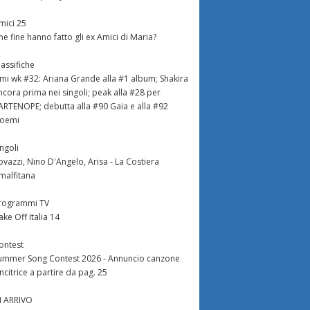
mici 25
he fine hanno fatto gli ex Amici di Maria?
lassifiche
imi wk #32: Ariana Grande alla #1 album; Shakira
ncora prima nei singoli; peak alla #28 per
ARTENOPE; debutta alla #90 Gaia e alla #92
oemi
ingoli
ovazzi, Nino D'Angelo, Arisa - La Costiera
malfitana
rogrammi TV
ake Off Italia 14
ontest
ummer Song Contest 2026 - Annuncio canzone
incitrice a partire da pag. 25
N ARRIVO