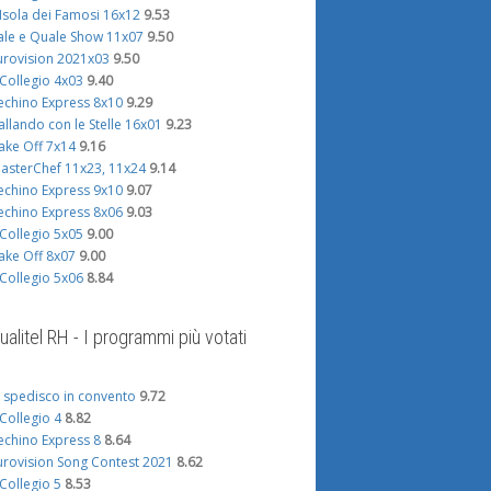
'Isola dei Famosi 16x12
9.53
ale e Quale Show 11x07
9.50
urovision 2021x03
9.50
l Collegio 4x03
9.40
echino Express 8x10
9.29
allando con le Stelle 16x01
9.23
ake Off 7x14
9.16
asterChef 11x23, 11x24
9.14
echino Express 9x10
9.07
echino Express 8x06
9.03
l Collegio 5x05
9.00
ake Off 8x07
9.00
l Collegio 5x06
8.84
ualitel RH - I programmi più votati
i spedisco in convento
9.72
l Collegio 4
8.82
echino Express 8
8.64
urovision Song Contest 2021
8.62
l Collegio 5
8.53