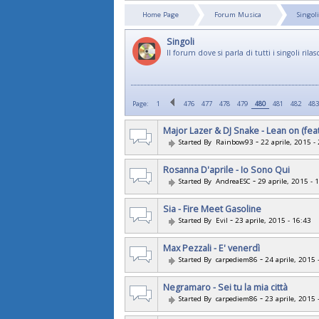
Home Page
Forum Musica
Singoli
Singoli
Il forum dove si parla di tutti i singoli rila
Page:
1
476
477
478
479
480
481
482
483
Major Lazer & DJ Snake - Lean on (fea
-
Started By
Rainbow93
22 aprile, 2015 -
Rosanna D'aprile - Io Sono Qui
-
Started By
AndreaESC
29 aprile, 2015 - 
Sia - Fire Meet Gasoline
-
Started By
Evil
23 aprile, 2015 - 16:43
Max Pezzali - E' venerdì
-
Started By
carpediem86
24 aprile, 2015 
Negramaro - Sei tu la mia città
-
Started By
carpediem86
23 aprile, 2015 