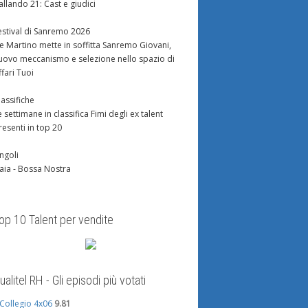
allando 21: Cast e giudici
estival di Sanremo 2026
e Martino mette in soffitta Sanremo Giovani,
uovo meccanismo e selezione nello spazio di
ffari Tuoi
lassifiche
e settimane in classifica Fimi degli ex talent
resenti in top 20
ingoli
aia - Bossa Nostra
op 10 Talent per vendite
ualitel RH - Gli episodi più votati
l Collegio 4x06
9.81