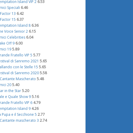
emptation Island VIP 2
6.53
mici Speciali
6.46
 Factor 13
6.42
 Factor 15
6.37
emptation Island 8
6.36
he Voice Senior 2
6.15
mici Celebrities
6.04
ake Off 9
6.00
mici 19
5.89
rande Fratello VIP 5
5.77
estival di Sanremo 2021
5.65
allando con le Stelle 15
5.65
estival di Sanremo 2020
5.58
l Cantante Mascherato
5.48
mici 20
5.40
tar in the Star
5.20
ale e Quale Show 9
5.16
rande Fratello VIP 6
4.79
emptation Island 9
4.26
a Pupa e il Secchione 5
2.77
l Cantante mascherato 3
2.74