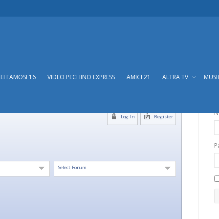
DEI FAMOSI 16
VIDEO PECHINO EXPRESS
AMICI 21
ALTRA TV
MUS
N
Log In
Register
P
Select Forum