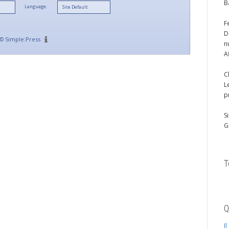
B
Language:
F
D
©
Simple:Press
n
A
C
L
p
S
G
T
Q
I