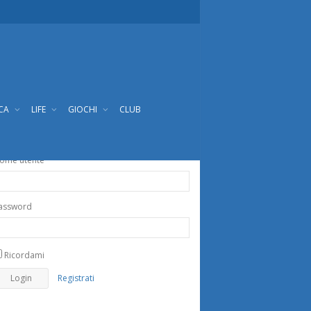
ICA
LIFE
GIOCHI
CLUB
ome utente
assword
Ricordami
Registrati