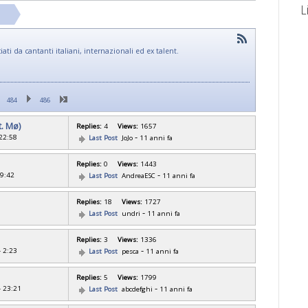
L
sciati da cantanti italiani, internazionali ed ex talent.
484
486
t. Mø)
Replies:
4
Views:
1657
-
 22:58
Last Post
JoJo
11 anni fa
Replies:
0
Views:
1443
-
19:42
Last Post
AndreaESC
11 anni fa
Replies:
18
Views:
1727
-
Last Post
undri
11 anni fa
Replies:
3
Views:
1336
-
- 2:23
Last Post
pesca
11 anni fa
Replies:
5
Views:
1799
-
- 23:21
Last Post
abcdefghi
11 anni fa