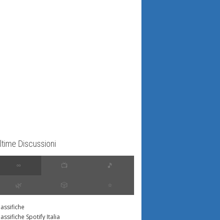
ltime Discussioni
∞
📺
🎵
🌿
🎲
⭐️
lassifiche
lassifiche Spotify Italia