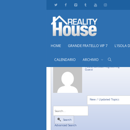
HOME
GRANDE FRATELLO VIP 7
L'ISOLA 
CALENDARIO
ARCHIVIO
Please consider registering
Guest
New / Updated Topics
Search
Advanced Search