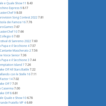
ale e Quale Show 11
8.43
echino Express 9
8.17
asterChef 9
8.03
urovision Song Contest 2022
7.81
'Isola dei Famosi 16
7.78
uroGames
7.67
asterChef 10
7.66
l Collegio 6
7.63
estival di Sanremo 2022
7.60
a Pupa e il Secchione 4
7.57
l Cantante Mascherato 2
7.56
he Voice Senior
7.36
a Pupa e il Secchione 3
7.44
emptation Island 7
7.26
ake Off All Stars Battle
7.22
allando con le Stelle 16
7.11
 Factor 14
7.02
ake Off 7
7.01
a Caserma
7.00
ake Off 8
6.81
ale Quale e Show 10
6.78
rande Fratello VIP 4
6.69