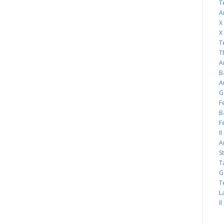
T
A
X
X
T
T
A
B
A
G
F
B
F
I
A
S
T
G
T
L
I