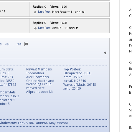
Replies:
0
Views:
1329
A
-
5:12
Last Post
NicksFactor
11 anni fa
C
Replies:
0
Views:
1438
-
C
Last Post
Alex87
11 anni fa
F
a
…
3
484
486
P
N
S
R
um Stats:
Newest Members:
Top Posters:
ups: 6
Thomashau
Olimpico85: 50630
A
ums: 223
Alex Chambers
pesca: 35927
ics: 28580
Choice Health and
KassaD1: 28246
Wellbeing Group
ts: 1467812
Waves of Music: 26118
P
moved here
xello: 25469
Allpromocode UK
B
ber Stats:
mbers: 23603
erators: 5
ins: 3
C
S
v
Moderators:
Fob92, BB, Latinista, Alby, Wasabi
I