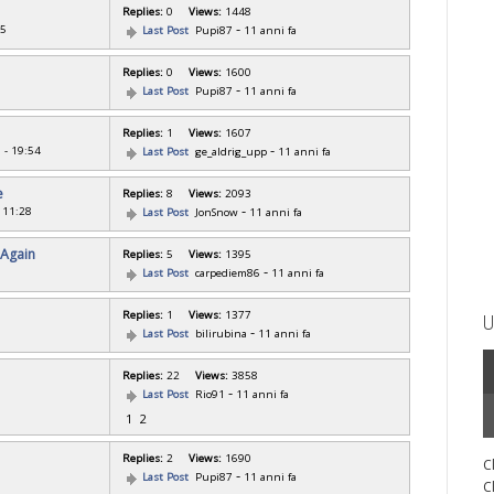
Replies:
0
Views:
1448
-
05
Last Post
Pupi87
11 anni fa
Replies:
0
Views:
1600
-
Last Post
Pupi87
11 anni fa
Replies:
1
Views:
1607
-
 - 19:54
Last Post
ge_aldrig_upp
11 anni fa
e
Replies:
8
Views:
2093
-
- 11:28
Last Post
JonSnow
11 anni fa
 Again
Replies:
5
Views:
1395
-
Last Post
carpediem86
11 anni fa
Replies:
1
Views:
1377
U
-
Last Post
bilirubina
11 anni fa
Replies:
22
Views:
3858
-
Last Post
Rio91
11 anni fa
1
2
Replies:
2
Views:
1690
C
-
Last Post
Pupi87
11 anni fa
C