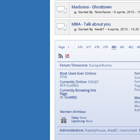
Madonna - Ghosttown
-
Started By
NicksFactor
9 aprile, 2015 - 1
MIKA - Talk about you
-
Started By
Alex87
4 aprile, 2015 - 13:20
...
Page:
1
476
477
478
479
480
481
482
48
Forum Timezone:
Europe/Rome
Most Users Ever Online:
For
3759
Gro
For
Currently Online:
DIEL87
304
Guest(s)
Top
Pos
Currently Browsing this
Page:
45
Guest(s)
Mem
Me
Mod
Adm
Members Birthdays
Today:
None
Upcoming:
None
Administrators:
RealityHouse, Alex87, mariomatt