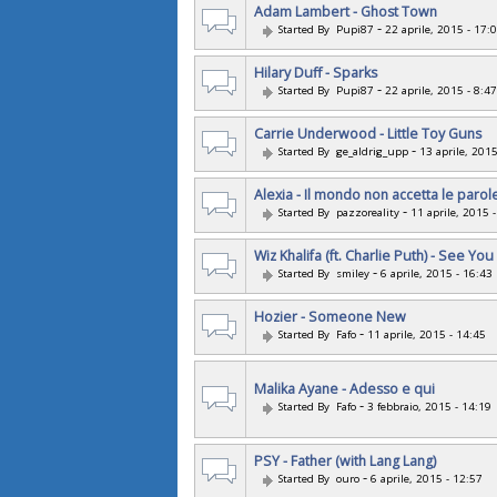
Adam Lambert - Ghost Town
-
Started By
Pupi87
22 aprile, 2015 - 17:
Hilary Duff - Sparks
-
Started By
Pupi87
22 aprile, 2015 - 8:47
Carrie Underwood - Little Toy Guns
-
Started By
ge_aldrig_upp
13 aprile, 2015
Alexia - Il mondo non accetta le parol
-
Started By
pazzoreality
11 aprile, 2015 
Wiz Khalifa (ft. Charlie Puth) - See You
-
Started By
smiley
6 aprile, 2015 - 16:43
Hozier - Someone New
-
Started By
Fafo
11 aprile, 2015 - 14:45
Malika Ayane - Adesso e qui
-
Started By
Fafo
3 febbraio, 2015 - 14:19
PSY - Father (with Lang Lang)
-
Started By
ouro
6 aprile, 2015 - 12:57