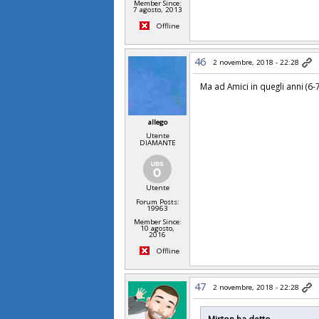
Member Since:
7 agosto, 2013
Offline
46
2 novembre, 2018 - 22:28
Ma ad Amici in quegli anni (6
allego
Utente
DIAMANTE
Utente
Forum Posts:
19963
Member Since:
10 agosto,
2016
Offline
47
2 novembre, 2018 - 22:28
Mirton ha detto