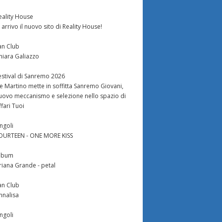
eality House
n arrivo il nuovo sito di Reality House!
an Club
hiara Galiazzo
estival di Sanremo 2026
e Martino mette in soffitta Sanremo Giovani,
uovo meccanismo e selezione nello spazio di
ffari Tuoi
ingoli
OURTEEN - ONE MORE KISS
lbum
riana Grande - petal
an Club
nnalisa
ingoli