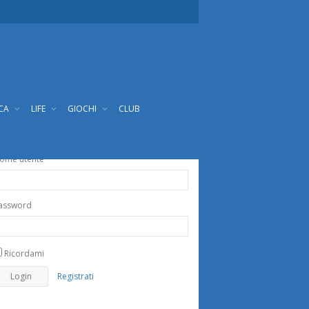
ICA
LIFE
GIOCHI
CLUB
ome utente
assword
Ricordami
Registrati