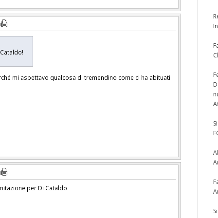
R
I
F
i Cataldo!
C
F
erché mi aspettavo qualcosa di tremendino come ci ha abituati
D
n
A
S
F
A
A
F
imitazione per Di Cataldo
A
S