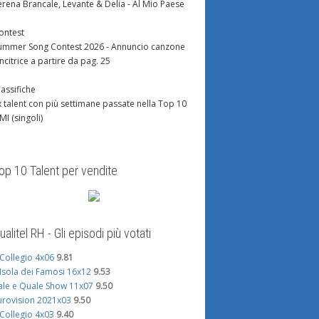
erena Brancale, Levante & Delia - Al Mio Paese
ontest
ummer Song Contest 2026 - Annuncio canzone
incitrice a partire da pag. 25
lassifiche
x talent con più settimane passate nella Top 10
IMI (singoli)
op 10 Talent per vendite
ualitel RH - Gli episodi più votati
l Collegio 4x06
9.81
'Isola dei Famosi 16x12
9.53
ale e Quale Show 11x07
9.50
urovision 2021x03
9.50
l Collegio 4x03
9.40