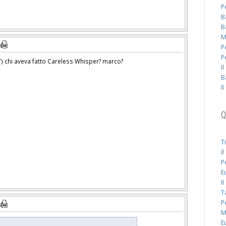
P
B
B
M
P
P
-7) chi aveva fatto Careless Whisper? marco?
I
B
I
Q
T
I
P
E
I
T
P
M
E