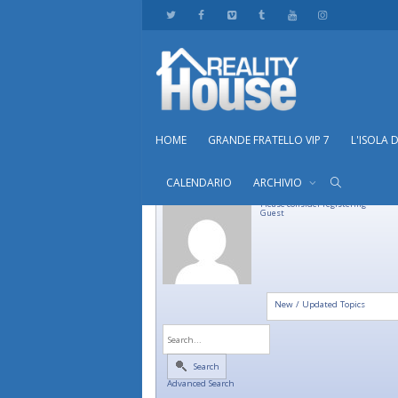
HOME
GRANDE FRATELLO VIP 7
L'ISOLA 
CALENDARIO
ARCHIVIO
Please consider registering
Guest
New / Updated Topics
Search
Advanced Search