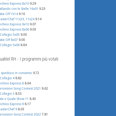
echino Express 8x10
9.29
allando con le Stelle 16x01
9.23
ake Off 7x14
9.16
asterChef 11x23, 11x24
9.14
echino Express 9x10
9.07
echino Express 8x06
9.03
l Collegio 5x05
9.00
ake Off 8x07
9.00
l Collegio 5x06
8.84
ualitel RH - I programmi più votati
i spedisco in convento
9.72
l Collegio 4
8.82
echino Express 8
8.64
urovision Song Contest 2021
8.62
l Collegio 5
8.53
ale e Quale Show 11
8.43
echino Express 9
8.17
asterChef 9
8.03
urovision Song Contest 2022
7.81