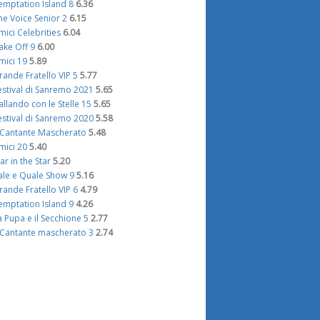
emptation Island 8
6.36
he Voice Senior 2
6.15
mici Celebrities
6.04
ake Off 9
6.00
mici 19
5.89
rande Fratello VIP 5
5.77
estival di Sanremo 2021
5.65
allando con le Stelle 15
5.65
estival di Sanremo 2020
5.58
l Cantante Mascherato
5.48
mici 20
5.40
tar in the Star
5.20
ale e Quale Show 9
5.16
rande Fratello VIP 6
4.79
emptation Island 9
4.26
a Pupa e il Secchione 5
2.77
l Cantante mascherato 3
2.74