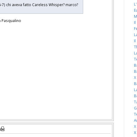
L
(6-7) chi aveva fatto Careless Whisper? marco?
E
M
on Pasqualino
I
F
L
I
T
L
T
B
B
X
B
L
B
T
G
T
A
X
X