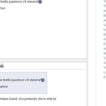
T
livello pazzesco c’è stasera?
T
rton
A
B
A
G
F
B
F
I
A
S
T
G
T
L
I
e livello pazzesco c’è stasera?
 marton
miano David. Ora pretendo che lo imiti lui