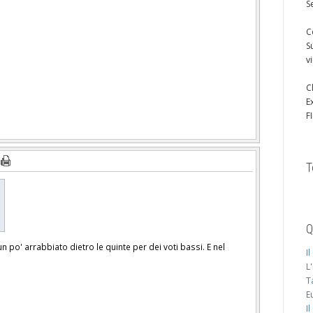
S
C
S
v
C
E
F
T
Q
un po' arrabbiato dietro le quinte per dei voti bassi. E nel
I
L
T
E
I