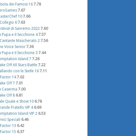
'Isola dei Famosi 16
7.78
uroGames
7.67
asterChef 10
7.66
l Collegio 6
7.63
estival di Sanremo 2022
7.60
a Pupa e il Secchione 4
7.57
l Cantante Mascherato 2
7.56
he Voice Senior
7.36
a Pupa e il Secchione 3
7.44
emptation Island 7
7.26
ake Off All Stars Battle
7.22
allando con le Stelle 16
7.11
 Factor 14
7.02
ake Off 7
7.01
a Caserma
7.00
ake Off 8
6.81
ale Quale e Show 10
6.78
rande Fratello VIP 4
6.69
emptation Island VIP 2
6.53
mici Speciali
6.46
 Factor 13
6.42
 Factor 15
6.37