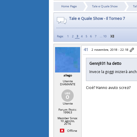
Home Page
Tale e Quale Show
Ta
Tale e Quale Show - Il Torneo 7
…
Page:
1
2
3
4
5
6
7
10
41
2 novembre, 2018 - 22:18
Gennj931 ha detto
Invece la goggi inizierà an
allego
Utente
DIAMANTE
Cioè? Hanno avuto screzi?
Utente
Forum Posts:
19963
Member Since:
10 agosto,
2016
Offline