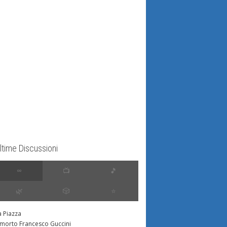
ltime Discussioni
∞
📺
🎵
🌿
🎲
⭐️
a Piazza
 morto Francesco Guccini