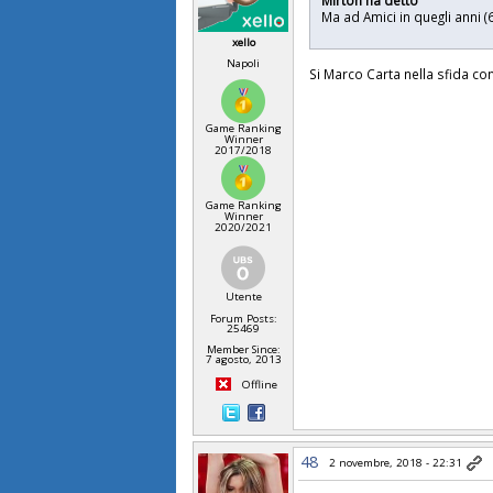
Ma ad Amici in quegli anni 
xello
Napoli
Si Marco Carta nella sfida c
Game Ranking
Winner
2017/2018
Game Ranking
Winner
2020/2021
Utente
Forum Posts:
25469
Member Since:
7 agosto, 2013
Offline
48
2 novembre, 2018 - 22:31