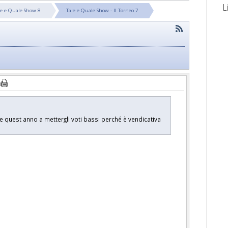
L
le e Quale Show 8
Tale e Quale Show - Il Torneo 7
che quest anno a mettergli voti bassi perché è vendicativa