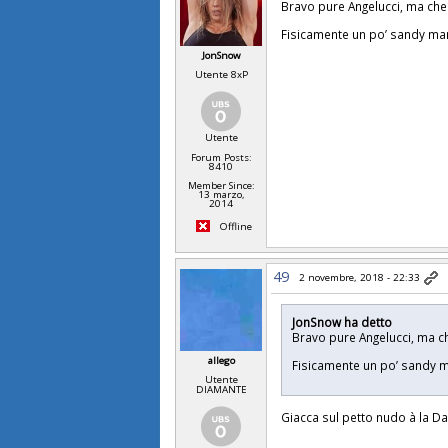
Bravo pure Angelucci, ma che 
Fisicamente un po’ sandy ma
JonSnow
Utente 8xP
Utente
Forum Posts:
8410
Member Since:
13 marzo,
2014
Offline
49
2 novembre, 2018 - 22:33
JonSnow ha detto
Bravo pure Angelucci, ma ch
allego
Fisicamente un po’ sandy
Utente
DIAMANTE
Giacca sul petto nudo à la Da