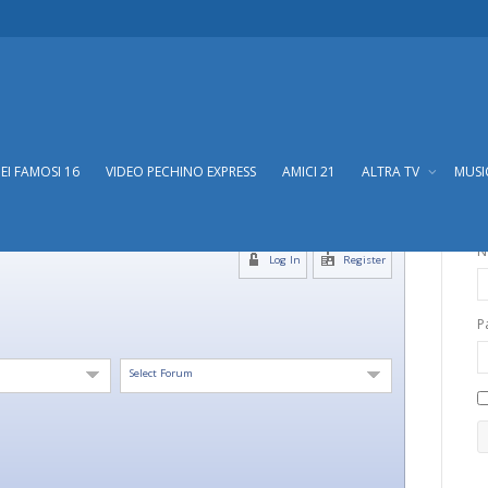
DEI FAMOSI 16
VIDEO PECHINO EXPRESS
AMICI 21
ALTRA TV
MUS
N
Log In
Register
P
Select Forum