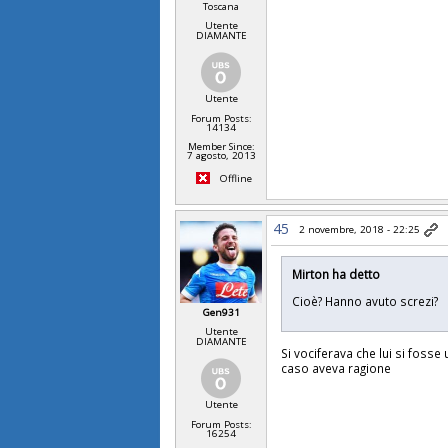
Toscana
Utente
DIAMANTE
Utente
Forum Posts:
14134
Member Since:
7 agosto, 2013
Offline
45
2 novembre, 2018 - 22:25
Mirton ha detto
Cioè? Hanno avuto screzi?
Gen931
Utente
DIAMANTE
Si vociferava che lui si fosse 
caso aveva ragione
Utente
Forum Posts:
16254