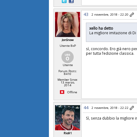
43
2 novembre, 2018 - 22:20
xello ha detto
La migliore imitazione di D
JonSnow
Utente 8xP
sì, concordo. Ero già nero p
per tutta l’edizione classica.
Utente
Forum Posts:
8410
Member Since:
13 marzo,
2014
Offline
44
2 novembre, 2018 - 22:22
Sì, senza dubbio la migliore 
Rio91