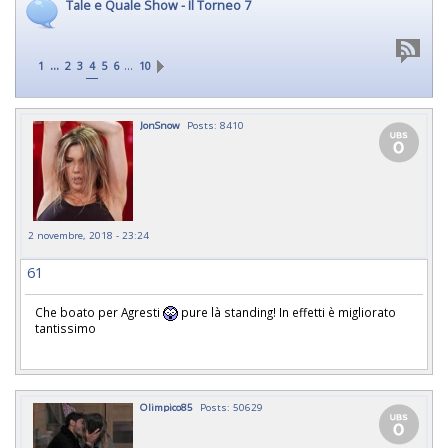
Tale e Quale Show - Il Torneo 7
...
…
1
2
3
4
5
6
10
JonSnow
Posts: 8410
2 novembre, 2018 - 23:24
61
Che boato per Agresti
pure là standing! In effetti è migliorato
tantissimo
Olimpico85
Posts: 50629