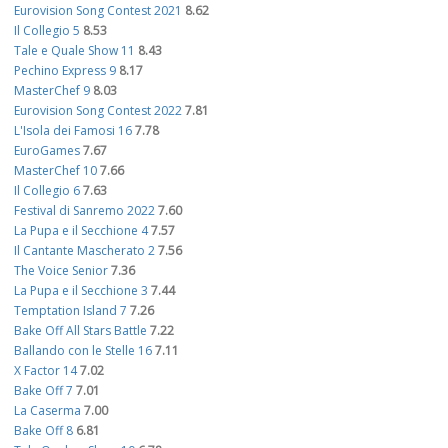
Eurovision Song Contest 2021
8.62
Il Collegio 5
8.53
Tale e Quale Show 11
8.43
Pechino Express 9
8.17
MasterChef 9
8.03
Eurovision Song Contest 2022
7.81
L'Isola dei Famosi 16
7.78
EuroGames
7.67
MasterChef 10
7.66
Il Collegio 6
7.63
Festival di Sanremo 2022
7.60
La Pupa e il Secchione 4
7.57
Il Cantante Mascherato 2
7.56
The Voice Senior
7.36
La Pupa e il Secchione 3
7.44
Temptation Island 7
7.26
Bake Off All Stars Battle
7.22
Ballando con le Stelle 16
7.11
X Factor 14
7.02
Bake Off 7
7.01
La Caserma
7.00
Bake Off 8
6.81