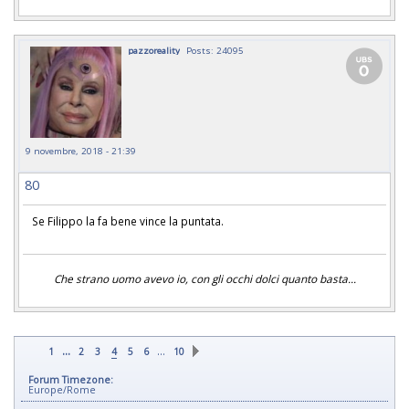
pazzoreality
Posts: 24095
9 novembre, 2018 - 21:39
80
Se Filippo la fa bene vince la puntata.
Che strano uomo avevo io, con gli occhi dolci quanto basta...
...
…
1
2
3
4
5
6
10
Forum Timezone:
Europe/Rome