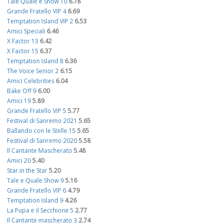
Tale Quale e Show 10
6.78
Grande Fratello VIP 4
6.69
Temptation Island VIP 2
6.53
Amici Speciali
6.46
X Factor 13
6.42
X Factor 15
6.37
Temptation Island 8
6.36
The Voice Senior 2
6.15
Amici Celebrities
6.04
Bake Off 9
6.00
Amici 19
5.89
Grande Fratello VIP 5
5.77
Festival di Sanremo 2021
5.65
Ballando con le Stelle 15
5.65
Festival di Sanremo 2020
5.58
Il Cantante Mascherato
5.48
Amici 20
5.40
Star in the Star
5.20
Tale e Quale Show 9
5.16
Grande Fratello VIP 6
4.79
Temptation Island 9
4.26
La Pupa e il Secchione 5
2.77
Il Cantante mascherato 3
2.74