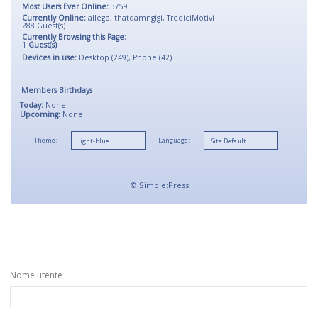
Most Users Ever Online:
3759
Currently Online:
allego
,
thatdamngigi
,
TrediciMotivi
288
Guest(s)
Currently Browsing this Page:
1
Guest(s)
Devices in use:
Desktop (249), Phone (42)
Members Birthdays
Today:
None
Upcoming:
None
Theme:
Language:
©
Simple:Press
Nome utente