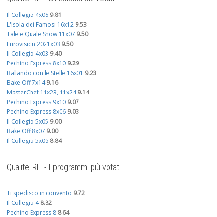
Il Collegio 4x06
9.81
L'Isola dei Famosi 16x12
9.53
Tale e Quale Show 11x07
9.50
Eurovision 2021x03
9.50
Il Collegio 4x03
9.40
Pechino Express 8x10
9.29
Ballando con le Stelle 16x01
9.23
Bake Off 7x14
9.16
MasterChef 11x23, 11x24
9.14
Pechino Express 9x10
9.07
Pechino Express 8x06
9.03
Il Collegio 5x05
9.00
Bake Off 8x07
9.00
Il Collegio 5x06
8.84
Qualitel RH - I programmi più votati
Ti spedisco in convento
9.72
Il Collegio 4
8.82
Pechino Express 8
8.64