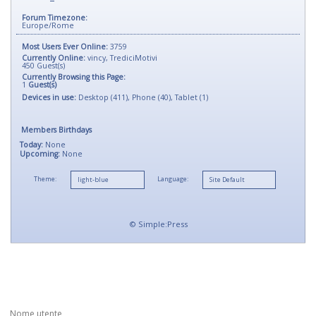
Forum Timezone:
Europe/Rome
Most Users Ever Online:
3759
Currently Online:
vincy
,
TrediciMotivi
450
Guest(s)
Currently Browsing this Page:
1
Guest(s)
Devices in use:
Desktop (411), Phone (40), Tablet (1)
Members Birthdays
Today:
None
Upcoming:
None
Theme:
Language:
©
Simple:Press
Nome utente