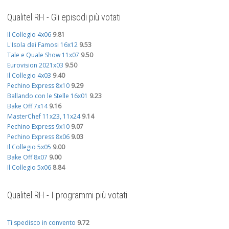
Qualitel RH - Gli episodi più votati
Il Collegio 4x06
9.81
L'Isola dei Famosi 16x12
9.53
Tale e Quale Show 11x07
9.50
Eurovision 2021x03
9.50
Il Collegio 4x03
9.40
Pechino Express 8x10
9.29
Ballando con le Stelle 16x01
9.23
Bake Off 7x14
9.16
MasterChef 11x23, 11x24
9.14
Pechino Express 9x10
9.07
Pechino Express 8x06
9.03
Il Collegio 5x05
9.00
Bake Off 8x07
9.00
Il Collegio 5x06
8.84
Qualitel RH - I programmi più votati
Ti spedisco in convento
9.72