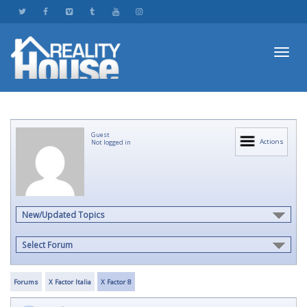
Toggl
Guest
navig
Actions
Not logged in
New/Updated Topics
Select Forum
Forums
X Factor Italia
X Factor 8