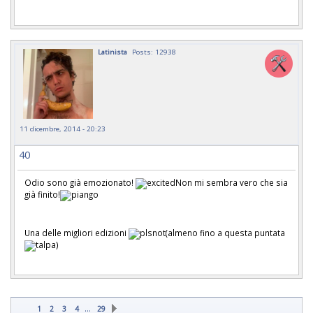
Latinista
Posts: 12938
11 dicembre, 2014 - 20:23
40
Odio sono già emozionato!
Non mi sembra vero che sia
già finito!
Una delle migliori edizioni
(almeno fino a questa puntata
)
…
1
2
3
4
29