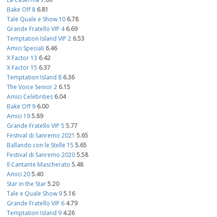
Bake Off 8
6.81
Tale Quale e Show 10
6.78
Grande Fratello VIP 4
6.69
Temptation Island VIP 2
6.53
Amici Speciali
6.46
X Factor 13
6.42
X Factor 15
6.37
Temptation Island 8
6.36
The Voice Senior 2
6.15
Amici Celebrities
6.04
Bake Off 9
6.00
Amici 19
5.89
Grande Fratello VIP 5
5.77
Festival di Sanremo 2021
5.65
Ballando con le Stelle 15
5.65
Festival di Sanremo 2020
5.58
Il Cantante Mascherato
5.48
Amici 20
5.40
Star in the Star
5.20
Tale e Quale Show 9
5.16
Grande Fratello VIP 6
4.79
Temptation Island 9
4.26