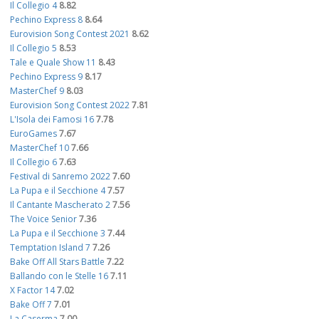
Il Collegio 4
8.82
Pechino Express 8
8.64
Eurovision Song Contest 2021
8.62
Il Collegio 5
8.53
Tale e Quale Show 11
8.43
Pechino Express 9
8.17
MasterChef 9
8.03
Eurovision Song Contest 2022
7.81
L'Isola dei Famosi 16
7.78
EuroGames
7.67
MasterChef 10
7.66
Il Collegio 6
7.63
Festival di Sanremo 2022
7.60
La Pupa e il Secchione 4
7.57
Il Cantante Mascherato 2
7.56
The Voice Senior
7.36
La Pupa e il Secchione 3
7.44
Temptation Island 7
7.26
Bake Off All Stars Battle
7.22
Ballando con le Stelle 16
7.11
X Factor 14
7.02
Bake Off 7
7.01
La Caserma
7.00