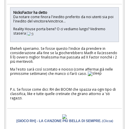
NicksFactor ha detto
Da notare come finora l'inedito preferito da noi utenti sia poi
l'inedito del vincitore/vincitrice...
Reality House porta bene? O ci vediamo lungo? Vedremo
stasera
Eheheh speriamo. Se fosse questo l'indice da prendere in
considerazione alla fine se la giocherebbero Madh e Ila (essendo
lì lì) ovvero miglior finalissima mai passata ad X Factor nonchè i 2
più meritevoli.
Ma l'esito sarà così scontato e noioso (come affermai già nelle
primissime settimane) che manco ci farò caso.
P.s. Se fosse come dici: RH dei BOOM che spazza via ogni tipo di
classifica, like e tutte quelle cretinate che girano attorno a 'sti
ragazzi.
[GIOCO RH] - LA CANZONE PIÙ BELLA DI SEMPRE.
(Clicca)