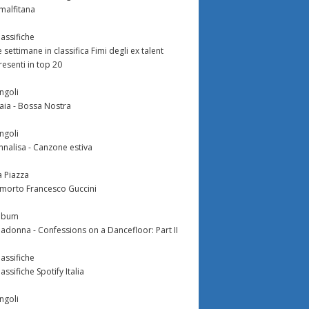
malfitana
lassifiche
e settimane in classifica Fimi degli ex talent
resenti in top 20
ingoli
aia - Bossa Nostra
ingoli
nnalisa - Canzone estiva
a Piazza
 morto Francesco Guccini
lbum
adonna - Confessions on a Dancefloor: Part II
lassifiche
lassifiche Spotify Italia
ingoli