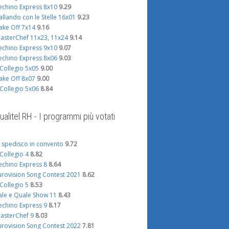
echino Express 8x10
9.29
allando con le Stelle 16x01
9.23
ake Off 7x14
9.16
asterChef 11x23, 11x24
9.14
echino Express 9x10
9.07
echino Express 8x06
9.03
l Collegio 5x05
9.00
ake Off 8x07
9.00
l Collegio 5x06
8.84
ualitel RH - I programmi più votati
i spedisco in convento
9.72
l Collegio 4
8.82
echino Express 8
8.64
urovision Song Contest 2021
8.62
l Collegio 5
8.53
ale e Quale Show 11
8.43
echino Express 9
8.17
asterChef 9
8.03
urovision Song Contest 2022
7.81