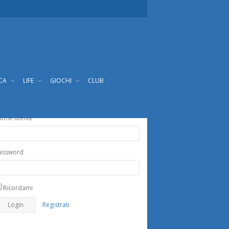
ICA
LIFE
GIOCHI
CLUB
ome utente
assword
Ricordami
Registrati