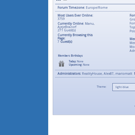
Forum Timezone:
Europe/Rome
Most Users Ever Online:
For
3759
Gro
For
Currently Online:
Manu
,
AjejeBrazorf
Top
271
Guest(s)
Pos
Currently Browsing this
Page:
Mem
7
Guest(s)
Me
Mod
Adm
Members Birthdays
Today:
None
Upcoming:
None
Administrators:
RealityHouse, Alex87, mariomatt
Theme: