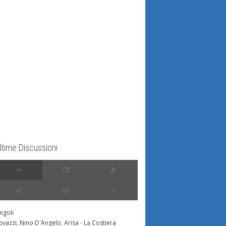
ltime Discussioni
∞
📺
🎵
🌿
🎲
⭐️
ingoli
ovazzi, Nino D'Angelo, Arisa - La Costiera