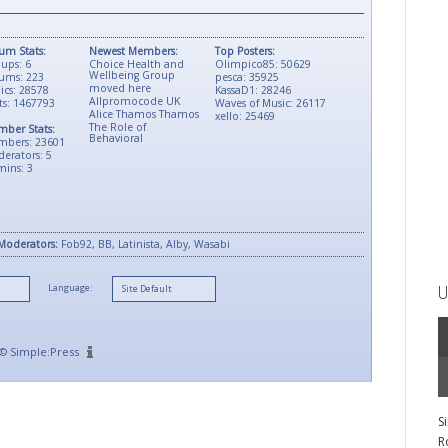
um Stats:
Newest Members:
Top Posters:
ups: 6
Choice Health and
Olimpico85: 50629
Wellbeing Group
ums: 223
pesca: 35925
moved here
ics: 28578
KassaD1: 28246
Allpromocode UK
ts: 1467793
Waves of Music: 26117
Alice Thamos Thamos
xello: 25469
The Role of
ber Stats:
Behavioral
mbers: 23601
erators: 5
ins: 3
Moderators:
Fob92, BB, Latinista, Alby, Wasabi
Language:
U
©
Simple:Press
S
R