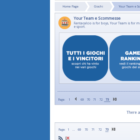
Home Page
Giochi
Your Team e 
Your Team e Scommesse
Fantacalcio is for boys, Your Team is for
e sport.
Page:
1
69
70
71
72
73
There a
...
Page:
1
69
70
71
72
73