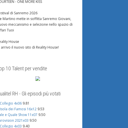
OURTEEN - ONE MORE KISS
estival di Sanremo 2026
e Martino mette in soffitta Sanremo Giovani,
uovo meccanismo e selezione nello spazio di
ffari Tuoi
eality House
n arrivo il nuovo sito di Reality House!
op 10 Talent per vendite
ualitel RH - Gli episodi più votati
l Collegio 4x06
9.81
'Isola dei Famosi 16x12
9.53
ale e Quale Show 11x07
9.50
urovision 2021x03
9.50
l Collegio 4x03
9.40