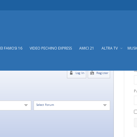
DEI FAMOSI 16
VIDEO PECHINO EXPRESS
AMICI 21
ALTRA TV
MUS
N
Log In
Register
P
Select Forum