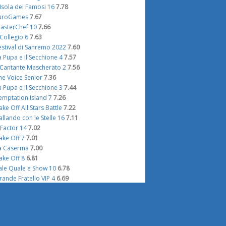
'Isola dei Famosi 16
7.78
uroGames
7.67
asterChef 10
7.66
l Collegio 6
7.63
estival di Sanremo 2022
7.60
a Pupa e il Secchione 4
7.57
l Cantante Mascherato 2
7.56
he Voice Senior
7.36
a Pupa e il Secchione 3
7.44
emptation Island 7
7.26
ake Off All Stars Battle
7.22
allando con le Stelle 16
7.11
 Factor 14
7.02
ake Off 7
7.01
a Caserma
7.00
ake Off 8
6.81
ale Quale e Show 10
6.78
rande Fratello VIP 4
6.69
emptation Island VIP 2
6.53
mici Speciali
6.46
 Factor 13
6.42
 Factor 15
6.37