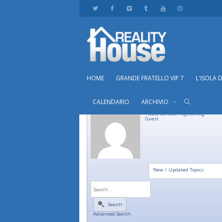
HOME
GRANDE FRATELLO VIP 7
L'ISOLA 
CALENDARIO
ARCHIVIO
Please consider registering
Guest
New / Updated Topics
Search
Advanced Search