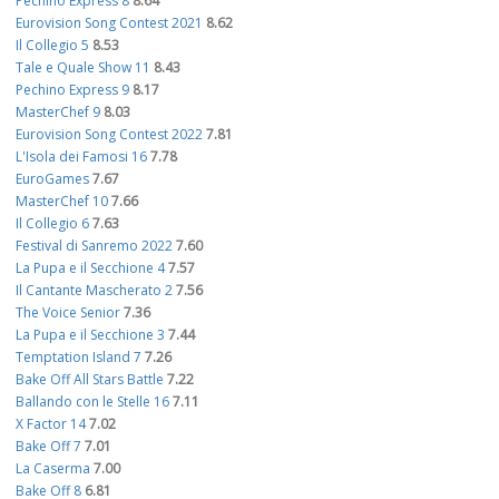
Pechino Express 8
8.64
Eurovision Song Contest 2021
8.62
Il Collegio 5
8.53
Tale e Quale Show 11
8.43
Pechino Express 9
8.17
MasterChef 9
8.03
Eurovision Song Contest 2022
7.81
L'Isola dei Famosi 16
7.78
EuroGames
7.67
MasterChef 10
7.66
Il Collegio 6
7.63
Festival di Sanremo 2022
7.60
La Pupa e il Secchione 4
7.57
Il Cantante Mascherato 2
7.56
The Voice Senior
7.36
La Pupa e il Secchione 3
7.44
Temptation Island 7
7.26
Bake Off All Stars Battle
7.22
Ballando con le Stelle 16
7.11
X Factor 14
7.02
Bake Off 7
7.01
La Caserma
7.00
Bake Off 8
6.81