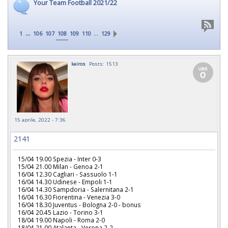
Your Team Football 2021/22
...
…
1
106
107
108
109
110
129
kairos
Posts: 1513
15 aprile, 2022 - 7:36
2141
15/04 19.00 Spezia - Inter 0-3
15/04 21.00 Milan - Genoa 2-1
16/04 12.30 Cagliari - Sassuolo 1-1
16/04 14.30 Udinese - Empoli 1-1
16/04 14.30 Sampdoria - Salernitana 2-1
16/04 16.30 Fiorentina - Venezia 3-0
16/04 18.30 Juventus - Bologna 2-0 - bonus
16/04 20.45 Lazio - Torino 3-1
18/04 19.00 Napoli - Roma 2-0
18/04 21.00 Atalanta - Verona 2-2