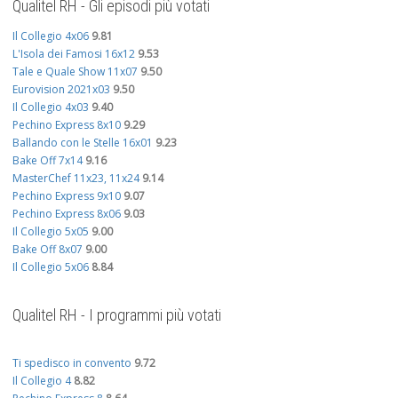
Qualitel RH - Gli episodi più votati
Il Collegio 4x06
9.81
L'Isola dei Famosi 16x12
9.53
Tale e Quale Show 11x07
9.50
Eurovision 2021x03
9.50
Il Collegio 4x03
9.40
Pechino Express 8x10
9.29
Ballando con le Stelle 16x01
9.23
Bake Off 7x14
9.16
MasterChef 11x23, 11x24
9.14
Pechino Express 9x10
9.07
Pechino Express 8x06
9.03
Il Collegio 5x05
9.00
Bake Off 8x07
9.00
Il Collegio 5x06
8.84
Qualitel RH - I programmi più votati
Ti spedisco in convento
9.72
Il Collegio 4
8.82