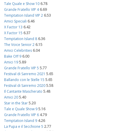
Tale Quale e Show 10
6.78
Grande Fratello VIP 4
6.69
Temptation Island VIP 2
6.53
Amici Speciali
6.46
X Factor 13
6.42
X Factor 15
6.37
Temptation Island 8
6.36
The Voice Senior 2
6.15
Amici Celebrities
6.04
Bake Off 9
6.00
Amici 19
5.89
Grande Fratello VIP 5
5.77
Festival di Sanremo 2021
5.65
Ballando con le Stelle 15
5.65
Festival di Sanremo 2020
5.58
Il Cantante Mascherato
5.48
Amici 20
5.40
Star in the Star
5.20
Tale e Quale Show 9
5.16
Grande Fratello VIP 6
4.79
Temptation Island 9
4.26
La Pupa e il Secchione 5
2.77