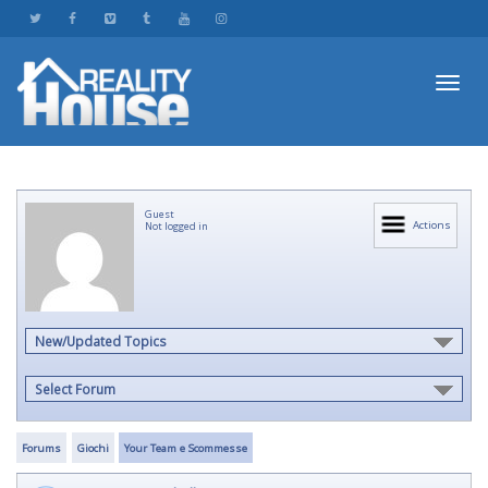
Toggl
Guest
navig
Actions
Not logged in
New/Updated Topics
Select Forum
Forums
Giochi
Your Team e Scommesse