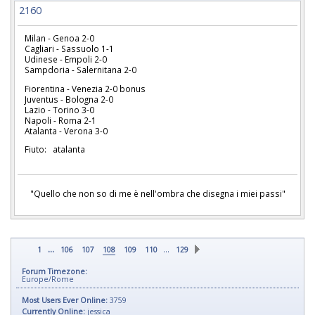
2160
Milan - Genoa 2-0
Cagliari - Sassuolo 1-1
Udinese - Empoli 2-0
Sampdoria - Salernitana 2-0
Fiorentina - Venezia 2-0 bonus
Juventus - Bologna 2-0
Lazio - Torino 3-0
Napoli - Roma 2-1
Atalanta - Verona 3-0
Fiuto: atalanta
"Quello che non so di me è nell'ombra che disegna i miei passi"
...
…
1
106
107
108
109
110
129
Forum Timezone:
Europe/Rome
Most Users Ever Online:
3759
Currently Online:
jessica