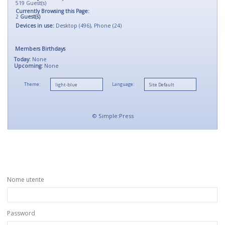
519
Guest(s)
Currently Browsing this Page:
2
Guest(s)
Devices in use:
Desktop (496), Phone (24)
Members Birthdays
Today:
None
Upcoming:
None
Theme:
Language:
©
Simple:Press
Nome utente
Password