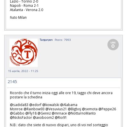
Lazio - Torino 2-0
Napoli - Roma 2-1
Atalanta - Verona 2.0
fiuto Milan
Targaryen
Posts: 7993
15 aprile, 2022 - 11:25
2145
Ricordo che il turno inizia oggi alle ore 19, taggo chi deve ancora
postare la schedina
@sadida83 @edorf @kowalski @Alabama
Monroe @Rainbow93 @Vesuvius21 @Bigboj @semota @Peppe26
@Gabbo @Fly18 @Gennz @mrnace @NotturnoManto
@NicksFactor @axoboom2 @Rio91
N.B.: dato che siete di nuovo dispari, uno di voi nel sorteggio