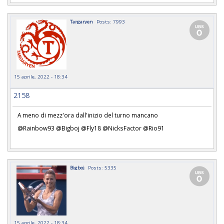
Targaryen
Posts: 7993
15 aprile, 2022 - 18:34
2158
A meno di mezz'ora dall'inizio del turno mancano
@Rainbow93 @Bigboj @Fly18 @NicksFactor @Rio91
Bigboj
Posts: 5335
15 aprile, 2022 - 18:34