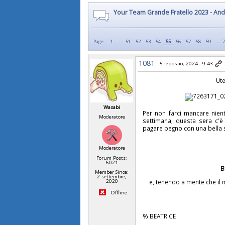
Your Team Grande Fratello 2023 - And 
...
…
Page:
1
51
52
53
54
55
56
57
58
59
1081
5 febbraio, 2024 - 9:43
Ute
Wasabi
Per non farci mancare nient
Moderatore
settimana, questa sera c'è
pagare pegno con una bell
Moderatore
Forum Posts:
6021
B
Member Since:
2 settembre,
e, tenendo a mente che il 
2020
Offline
% BEATRICE :