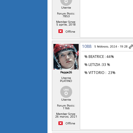
Utente
Forum Posts:
7853
Member Since:
5 aprile, 2018
Offline
1088
5 febbraio, 2024 - 19:28
% BEATRICE : 44%
% LETIZIA :33 %
% VITTORIO : 23%
Peppe26
Utente
PLATINO
Utente
Forum Posts:
1166
Member Since:
26 marzo, 2021
Offline