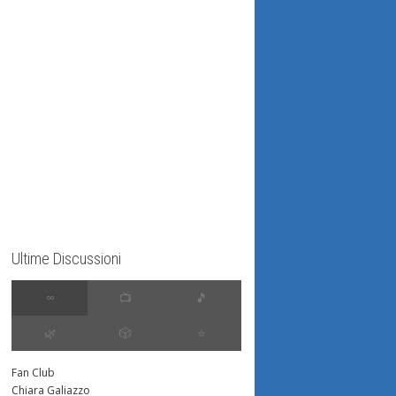
Ultime Discussioni
∞
📺
🎵
🌿
🎲
⭐️
Fan Club
Chiara Galiazzo