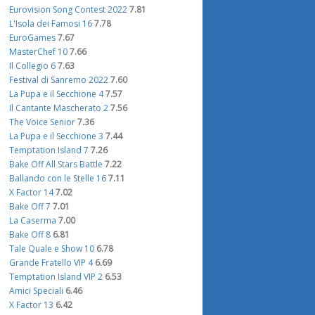
Eurovision Song Contest 2022
7.81
L'Isola dei Famosi 16
7.78
EuroGames
7.67
MasterChef 10
7.66
Il Collegio 6
7.63
Festival di Sanremo 2022
7.60
La Pupa e il Secchione 4
7.57
Il Cantante Mascherato 2
7.56
The Voice Senior
7.36
La Pupa e il Secchione 3
7.44
Temptation Island 7
7.26
Bake Off All Stars Battle
7.22
Ballando con le Stelle 16
7.11
X Factor 14
7.02
Bake Off 7
7.01
La Caserma
7.00
Bake Off 8
6.81
Tale Quale e Show 10
6.78
Grande Fratello VIP 4
6.69
Temptation Island VIP 2
6.53
Amici Speciali
6.46
X Factor 13
6.42