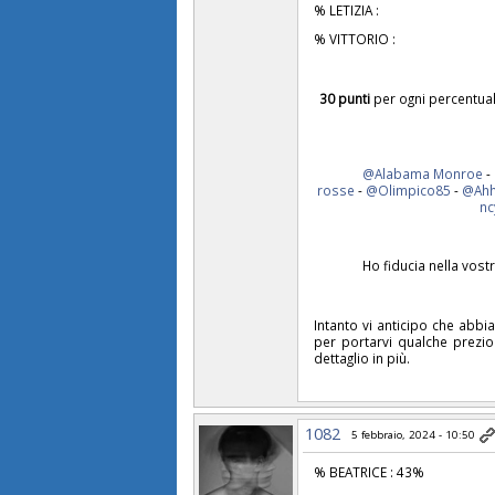
% LETIZIA :
% VITTORIO :
30 punti
per ogni percentual
@Alabama Monroe
-
rosse
-
@Olimpico85
-
@Ahh
nc
Ho fiducia nella vost
Intanto vi anticipo che abb
per portarvi qualche prezi
dettaglio in più.
1082
5 febbraio, 2024 - 10:50
% BEATRICE : 43%