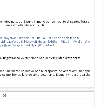
e indovinata, poi 3 punti in meno per ogni punto di scarto. Totale
massim ottenibile? 90 punti.
@Edwynivan
-
@edorf
-
@BlueBlau
-
@Il principe delle rose
sjdhsaggfvvddjjkllkbcswsfjlkbvsshjkkfdhe
-
@Rio91
-
@xello
-
@vi
y
-
@pesca
-
@FiumediNy
e
@Phoedred
ra lungimiranza! Avete tempo fino alle
21:30 di questa sera
!
iamo finalmente un nuovo ospite disposto ad affacciarsi sul topic
osissimo bonus la prossima settimana. Domani vi darò qualche