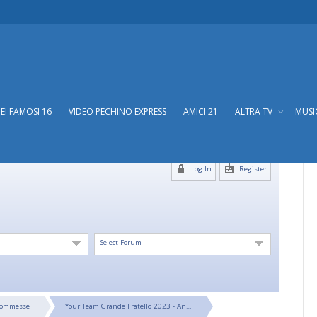
DEI FAMOSI 16
VIDEO PECHINO EXPRESS
AMICI 21
ALTRA TV
MUS
Log In
Register
Select Forum
Scommesse
Your Team Grande Fratello 2023 - An…