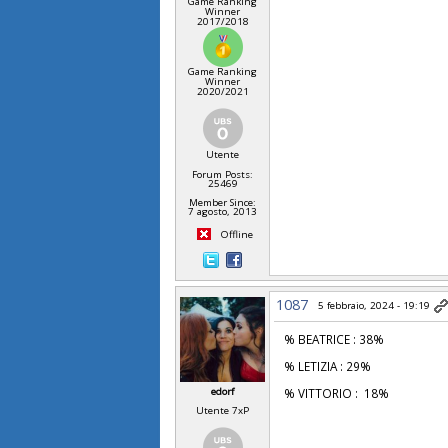
Game Ranking
Winner
2017/2018
Game Ranking
Winner
2020/2021
Utente
Forum Posts:
25469
Member Since:
7 agosto, 2013
Offline
1087
5 febbraio, 2024 - 19:19
% BEATRICE : 38%
% LETIZIA : 29%
% VITTORIO : 18%
edorf
Utente 7xP