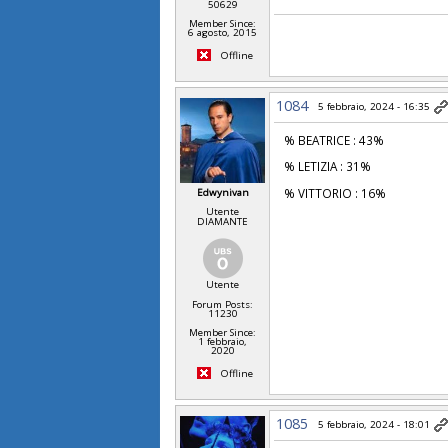
50629
Member Since:
6 agosto, 2015
Offline
1084
5 febbraio, 2024 - 16:35
% BEATRICE : 43%
% LETIZIA : 31%
% VITTORIO : 16%
Edwynivan
Utente
DIAMANTE
Utente
Forum Posts:
11230
Member Since:
1 febbraio,
2020
Offline
1085
5 febbraio, 2024 - 18:01