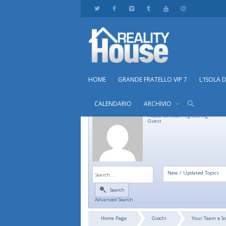
HOME
GRANDE FRATELLO VIP 7
L'ISOLA 
CALENDARIO
ARCHIVIO
Please consider registering
Guest
New / Updated Topics
Search
Advanced Search
Home Page
Giochi
Your Team e 