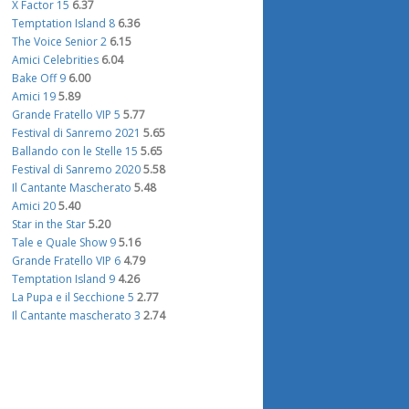
X Factor 15
6.37
Temptation Island 8
6.36
The Voice Senior 2
6.15
Amici Celebrities
6.04
Bake Off 9
6.00
Amici 19
5.89
Grande Fratello VIP 5
5.77
Festival di Sanremo 2021
5.65
Ballando con le Stelle 15
5.65
Festival di Sanremo 2020
5.58
Il Cantante Mascherato
5.48
Amici 20
5.40
Star in the Star
5.20
Tale e Quale Show 9
5.16
Grande Fratello VIP 6
4.79
Temptation Island 9
4.26
La Pupa e il Secchione 5
2.77
Il Cantante mascherato 3
2.74