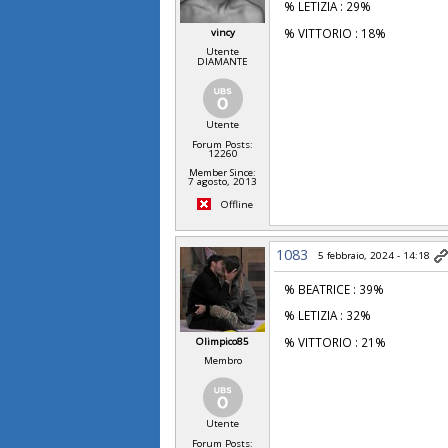
% LETIZIA : 29%
% VITTORIO : 18%
vincy
Utente
DIAMANTE
Utente
Forum Posts:
12260
Member Since:
7 agosto, 2013
Offline
1083
5 febbraio, 2024 - 14:18
% BEATRICE : 39%
% LETIZIA : 32%
% VITTORIO : 21%
Olimpico85
Membro
Utente
Forum Posts: