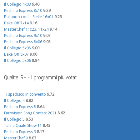
Il Collegio 4x03
9.40
Pechino Express 8x10
9.29
Ballando con le Stelle 16x01
9.23
Bake Off 7x14
9.16
MasterChef 11x23, 11x24
9.14
Pechino Express 9x10
9.07
Pechino Express 8x06
9.03
Il Collegio 5x05
9.00
Bake Off 8x07
9.00
Il Collegio 5x06
8.84
Qualitel RH - I programmi più votati
Ti spedisco in convento
9.72
Il Collegio 4
8.82
Pechino Express 8
8.64
Eurovision Song Contest 2021
8.62
Il Collegio 5
8.53
Tale e Quale Show 11
8.43
Pechino Express 9
8.17
MasterChef 9
8.03