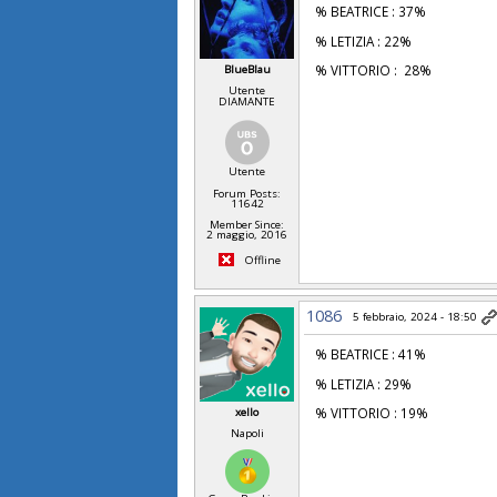
% BEATRICE : 37%
% LETIZIA : 22%
% VITTORIO : 28%
BlueBlau
Utente
DIAMANTE
Utente
Forum Posts:
11642
Member Since:
2 maggio, 2016
Offline
1086
5 febbraio, 2024 - 18:50
% BEATRICE : 41%
% LETIZIA : 29%
% VITTORIO : 19%
xello
Napoli