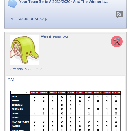
Your Team Serie A 2025/2026 - And The Winner Is...
...
1
48
49
50
51
52
Wasabi
Posts: 6021
17 maggio, 2026 - 18:17
981