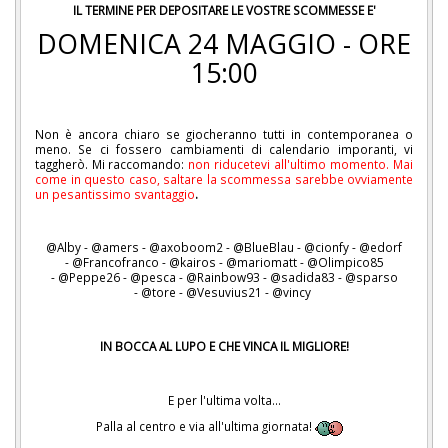
IL TERMINE PER DEPOSITARE LE VOSTRE SCOMMESSE E'
DOMENICA 24 MAGGIO - ORE
15:00
Non è ancora chiaro se giocheranno tutti in contemporanea o
meno. Se ci fossero cambiamenti di calendario imporanti, vi
taggherò. Mi raccomando:
non riducetevi all'ultimo momento. Mai
come in questo caso, saltare la scommessa sarebbe ovviamente
un pesantissimo svantaggio
.
@Alby - @amers - @axoboom2 - @BlueBlau - @cionfy - @edorf
- @Francofranco - @kairos - @mariomatt - @Olimpico85
- @Peppe26 - @pesca - @Rainbow93 - @sadida83 - @sparso
- @tore - @Vesuvius21 - @vincy
IN BOCCA AL LUPO E CHE VINCA IL MIGLIORE!
E per l'ultima volta...
Palla al centro e via all'ultima giornata!