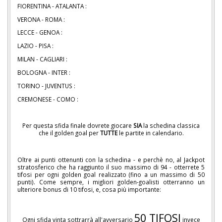
FIORENTINA - ATALANTA :
VERONA - ROMA :
LECCE - GENOA :
LAZIO - PISA :
MILAN - CAGLIARI :
BOLOGNA - INTER :
TORINO - JUVENTUS :
CREMONESE - COMO :
Per questa sfida finale dovrete giocare
SIA
la schedina classica
che il golden goal per
TUTTE
le partite in calendario.
Oltre ai punti ottenunti con la schedina - e perchè no, al Jackpot
stratosferico che ha raggiunto il suo massimo di 94 - otterrete 5
tifosi per ogni golden goal realizzato (fino a un massimo di 50
punti). Come sempre, i migliori golden-goalisti otterranno un
ulteriore bonus di 10 tifosi, e, cosa più importante:
50 TIFOSI
Ogni sfida vinta sottrarrà all'avversario
invece