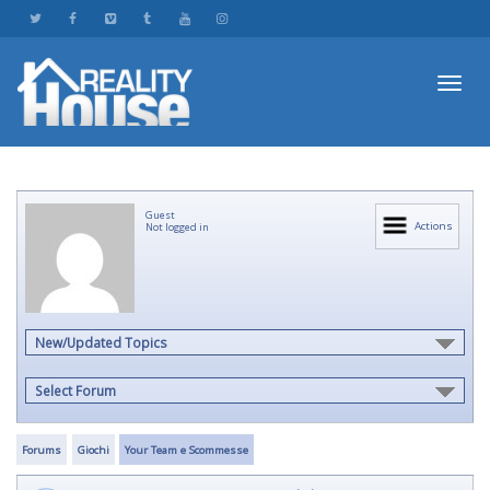
Toggl
Guest
navig
Actions
Not logged in
New/Updated Topics
Select Forum
Forums
Giochi
Your Team e Scommesse