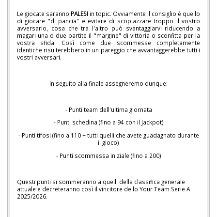
Le giocate saranno
PALESI
in topic. Ovviamente il consiglio è quello
di giocare "di pancia" e evitare di scopiazzare troppo il vostro
avversario, cosa che tra l'altro può svantaggiarvi riducendo a
magari una o due partite il "margine" di vittoria o sconfitta per la
vostra sfida. Così come due scommesse completamente
identiche risulterebbero in un pareggio che avvantaggerebbe tutti i
vostri avversari.
In seguito alla finale assegneremo dunque:
- Punti team dell'ultima giornata
- Punti schedina (fino a 94 con il Jackpot)
- Punti tifosi (fino a 110 + tutti quelli che avete guadagnato durante
il gioco)
- Punti scommessa iniziale (fino a 200)
Questi punti si sommeranno a quelli della classifica generale
attuale e decreteranno così il vincitore dello Your Team Serie A
2025/2026.