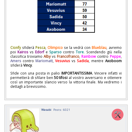
Cionfy
sfiderà
Pesca
,
Olimpico
se la vedrà con
Blueblau
, avremo
poi
Kairos
vs
Edorf
e
Sparso
contro
Tore
. Scendendo giù nella
classifica troviamo
Alby
vs
Francofranco
,
Rainbow
contro
Peppe
,
Amers
contro
Mariomatt
,
Vesuvius
vs
Sadida
, mentre
Axoboom
sfiderà
Vincy
.
Sfide con una posta in palio
IMPORTANTISSIMA
. Vincere infatti vi
permetterà di sfilare ben
50 tifosi
al vostro avversario e ottenere
così un importante slancio verso la vittoria finale. Ma vedremo i
dettagli a brevissimo.
Wasabi
Posts: 6021