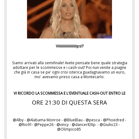
Viiiiiiiiiiiiiiiiiiiips!?
Siamo arrivati alla semifinale! Avete pensate bene quale strategia
adottare per le scommesse e i cash-out? Poi nun venite a piagne
che già in casa se pe' ogni crisi isterica guadagnavamo un euro,
mo' avevamo preso casa a Montecarlo.
VI RICORDO LA SCOMMESSA E L'EVENTUALE CASH-OUT ENTRO LE
ORE 21:30 DI QUESTA SERA
@Alby - @Alabama Monroe - @BlueBlau - @pesca - @Phoedred -
@Rio91- @Peppe26 - @vincy - @dancer83tp - @Giulio23 -
@Olimpico85