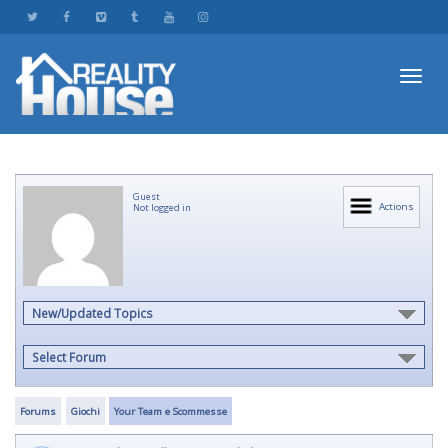
Toggl
Guest
navig
Actions
Not logged in
New/Updated Topics
Select Forum
Forums
Giochi
Your Team e Scommesse