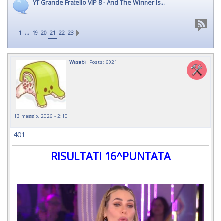
YT Grande Fratello VIP 8 - And The Winner Is...
...
1
19
20
21
22
23
Wasabi
Posts: 6021
13 maggio, 2026 - 2:10
401
RISULTATI 16^PUNTATA