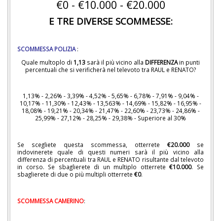
€0 - €10.000 - €20.000
E TRE DIVERSE SCOMMESSE:
SCOMMESSA POLIZIA
:
Quale multoplo di
1,13
sarà il più vicino alla
DIFFERENZA
in punti
percentuali che si verificherà nel televoto tra RAUL e RENATO?
1,13% - 2,26% - 3,39% - 4,52% - 5,65% - 6,78% - 7,91% - 9,04% -
10,17% - 11,30% - 12,43% - 13,563% - 14,69% - 15,82% - 16,95% -
18,08% - 19,21% - 20,34% - 21,47% - 22,60% - 23,73% - 24,86% -
25,99% - 27,12% - 28,25% - 29,38% - Superiore al 30%
Se scegliete questa scommessa, otterrete
€20.000
se
indovinerete quale di questi numeri sarà il più vicino alla
differenza di percentuali tra RAUL e RENATO risultante dal televoto
in corso. Se sbaglierete di un multiplo otterrete
€10.000
. Se
sbaglierete di due o più multipli otterrete
€0
.
SCOMMESSA CAMERINO
: