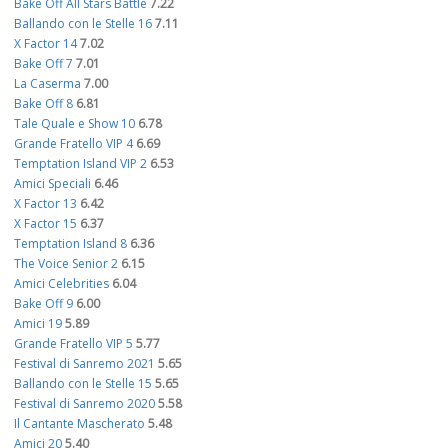
Bake Off All Stars Battle
7.22
Ballando con le Stelle 16
7.11
X Factor 14
7.02
Bake Off 7
7.01
La Caserma
7.00
Bake Off 8
6.81
Tale Quale e Show 10
6.78
Grande Fratello VIP 4
6.69
Temptation Island VIP 2
6.53
Amici Speciali
6.46
X Factor 13
6.42
X Factor 15
6.37
Temptation Island 8
6.36
The Voice Senior 2
6.15
Amici Celebrities
6.04
Bake Off 9
6.00
Amici 19
5.89
Grande Fratello VIP 5
5.77
Festival di Sanremo 2021
5.65
Ballando con le Stelle 15
5.65
Festival di Sanremo 2020
5.58
Il Cantante Mascherato
5.48
Amici 20
5.40