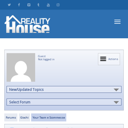
Toggl
Guest
navig
Actions
Not logged in
New/Updated Topics
Select Forum
Forums
Giochi
Your Team e Scommesse