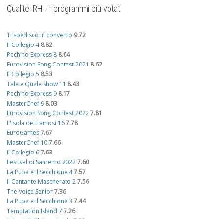
Qualitel RH - I programmi più votati
Ti spedisco in convento
9.72
Il Collegio 4
8.82
Pechino Express 8
8.64
Eurovision Song Contest 2021
8.62
Il Collegio 5
8.53
Tale e Quale Show 11
8.43
Pechino Express 9
8.17
MasterChef 9
8.03
Eurovision Song Contest 2022
7.81
L'Isola dei Famosi 16
7.78
EuroGames
7.67
MasterChef 10
7.66
Il Collegio 6
7.63
Festival di Sanremo 2022
7.60
La Pupa e il Secchione 4
7.57
Il Cantante Mascherato 2
7.56
The Voice Senior
7.36
La Pupa e il Secchione 3
7.44
Temptation Island 7
7.26