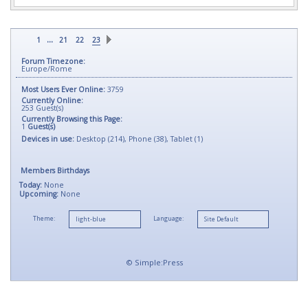
...
1
21
22
23
Forum Timezone:
Europe/Rome
Most Users Ever Online:
3759
Currently Online:
253
Guest(s)
Currently Browsing this Page:
1
Guest(s)
Devices in use:
Desktop (214), Phone (38), Tablet (1)
Members Birthdays
Today:
None
Upcoming:
None
Theme:
Language:
©
Simple:Press