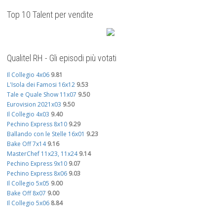
Top 10 Talent per vendite
Qualitel RH - Gli episodi più votati
Il Collegio 4x06
9.81
L'Isola dei Famosi 16x12
9.53
Tale e Quale Show 11x07
9.50
Eurovision 2021x03
9.50
Il Collegio 4x03
9.40
Pechino Express 8x10
9.29
Ballando con le Stelle 16x01
9.23
Bake Off 7x14
9.16
MasterChef 11x23, 11x24
9.14
Pechino Express 9x10
9.07
Pechino Express 8x06
9.03
Il Collegio 5x05
9.00
Bake Off 8x07
9.00
Il Collegio 5x06
8.84