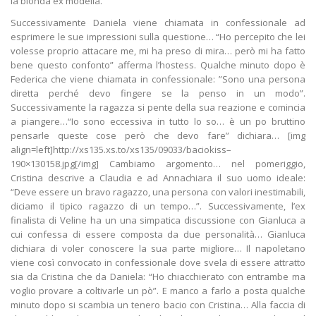
la bionda ex modella.
Successivamente Daniela viene chiamata in confessionale ad
esprimere le sue impressioni sulla questione… “Ho percepito che lei
volesse proprio attacare me, mi ha preso di mira… però mi ha fatto
bene questo confonto” afferma l’hostess. Qualche minuto dopo è
Federica che viene chiamata in confessionale: ”Sono una persona
diretta perché devo fingere se la penso in un modo”.
Successivamente la ragazza si pente della sua reazione e comincia
a piangere…“Io sono eccessiva in tutto lo so… è un po bruttino
pensarle queste cose però che devo fare” dichiara… [img
align=left]http://xs135.xs.to/xs135/09033/baciokiss–
190×130158.jpg[/img] Cambiamo argomento… nel pomeriggio,
Cristina descrive a Claudia e ad Annachiara il suo uomo ideale:
“Deve essere un bravo ragazzo, una persona con valori inestimabili,
diciamo il tipico ragazzo di un tempo…”. Successivamente, l’ex
finalista di Veline ha un una simpatica discussione con Gianluca a
cui confessa di essere composta da due personalità… Gianluca
dichiara di voler conoscere la sua parte migliore… Il napoletano
viene così convocato in confessionale dove svela di essere attratto
sia da Cristina che da Daniela: “Ho chiacchierato con entrambe ma
voglio provare a coltivarle un pò”. E manco a farlo a posta qualche
minuto dopo si scambia un tenero bacio con Cristina… Alla faccia di