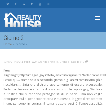
Toggl
Giorno 2
Home
Giorno 2
navig
,
,
,
Grande Fratello
,
Grande Fratello 9
0
Reality House
aprile 21, 2009
[img
align=right]http://images.gay.it/foto_articoli/originali/fe/federicarosatell
Eccoci qui… siamo solo al secondo giorno e gli animi cominciano già a
riscaldarsi… Siria che dichiara apertamente di essere bisessuale,
Federica che invece afferma di essere contro le coppie gay, Gianluca
e Cristina che si rendono protagonisti di un bacio… ma non voglio
anticiparvi nulla, per scoprire cosa è successo, leggete il resoconto!!!
I ragazzi sono in cucina: il tema trattato oggi è l’omosessualità,