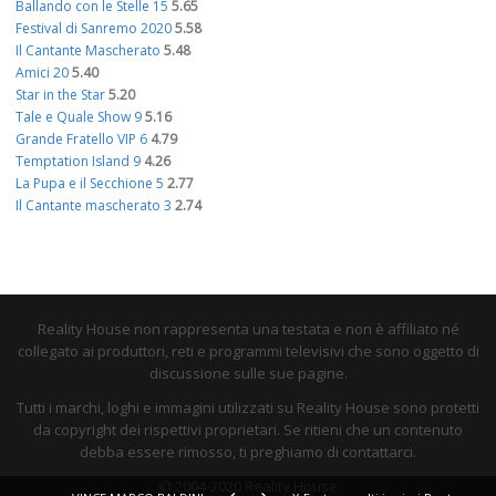
Ballando con le Stelle 15
5.65
Festival di Sanremo 2020
5.58
Il Cantante Mascherato
5.48
Amici 20
5.40
Star in the Star
5.20
Tale e Quale Show 9
5.16
Grande Fratello VIP 6
4.79
Temptation Island 9
4.26
La Pupa e il Secchione 5
2.77
Il Cantante mascherato 3
2.74
Reality House non rappresenta una testata e non è affiliato né
collegato ai produttori, reti e programmi televisivi che sono oggetto di
discussione sulle sue pagine.
Tutti i marchi, loghi e immagini utilizzati su Reality House sono protetti
da copyright dei rispettivi proprietari. Se ritieni che un contenuto
debba essere rimosso, ti preghiamo di contattarci.
© 2004-2020 Reality House