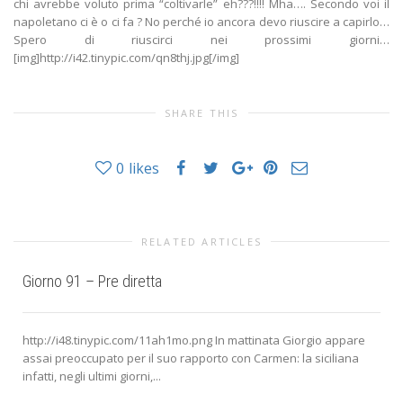
chi avrebbe voluto prima “coltivarle” eh???!!!! Mha…. Secondo voi il
napoletano ci è o ci fa ? No perché io ancora devo riuscire a capirlo…
Spero di riuscirci nei prossimi giorni…
[img]http://i42.tinypic.com/qn8thj.jpg[/img]
SHARE THIS
0
likes
RELATED ARTICLES
Giorno 91 – Pre diretta
http://i48.tinypic.com/11ah1mo.png In mattinata Giorgio appare
assai preoccupato per il suo rapporto con Carmen: la siciliana
infatti, negli ultimi giorni,...