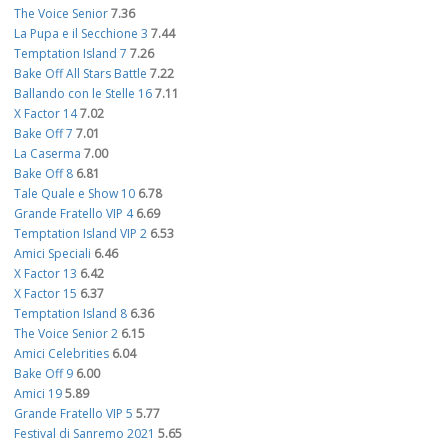
The Voice Senior
7.36
La Pupa e il Secchione 3
7.44
Temptation Island 7
7.26
Bake Off All Stars Battle
7.22
Ballando con le Stelle 16
7.11
X Factor 14
7.02
Bake Off 7
7.01
La Caserma
7.00
Bake Off 8
6.81
Tale Quale e Show 10
6.78
Grande Fratello VIP 4
6.69
Temptation Island VIP 2
6.53
Amici Speciali
6.46
X Factor 13
6.42
X Factor 15
6.37
Temptation Island 8
6.36
The Voice Senior 2
6.15
Amici Celebrities
6.04
Bake Off 9
6.00
Amici 19
5.89
Grande Fratello VIP 5
5.77
Festival di Sanremo 2021
5.65