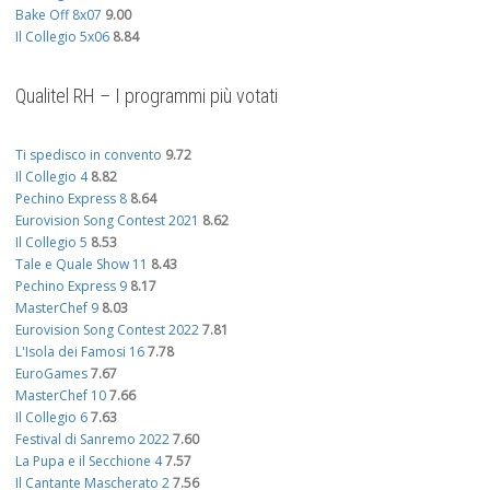
Bake Off 8x07
9.00
Il Collegio 5x06
8.84
Qualitel RH – I programmi più votati
Ti spedisco in convento
9.72
Il Collegio 4
8.82
Pechino Express 8
8.64
Eurovision Song Contest 2021
8.62
Il Collegio 5
8.53
Tale e Quale Show 11
8.43
Pechino Express 9
8.17
MasterChef 9
8.03
Eurovision Song Contest 2022
7.81
L'Isola dei Famosi 16
7.78
EuroGames
7.67
MasterChef 10
7.66
Il Collegio 6
7.63
Festival di Sanremo 2022
7.60
La Pupa e il Secchione 4
7.57
Il Cantante Mascherato 2
7.56