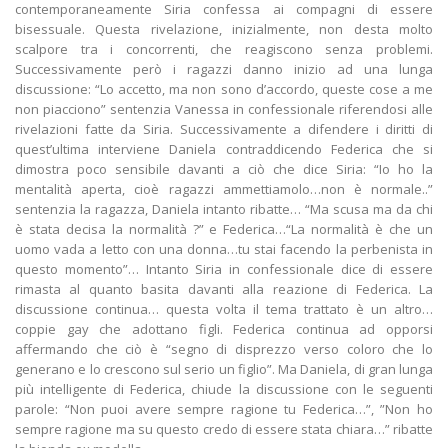
contemporaneamente Siria confessa ai compagni di essere
bisessuale. Questa rivelazione, inizialmente, non desta molto
scalpore tra i concorrenti, che reagiscono senza problemi.
Successivamente però i ragazzi danno inizio ad una lunga
discussione: “Lo accetto, ma non sono d’accordo, queste cose a me
non piacciono” sentenzia Vanessa in confessionale riferendosi alle
rivelazioni fatte da Siria. Successivamente a difendere i diritti di
quest’ultima interviene Daniela contraddicendo Federica che si
dimostra poco sensibile davanti a ciò che dice Siria: “Io ho la
mentalità aperta, cioè ragazzi ammettiamolo…non è normale..”
sentenzia la ragazza, Daniela intanto ribatte… “Ma scusa ma da chi
è stata decisa la normalità ?” e Federica…“La normalità è che un
uomo vada a letto con una donna…tu stai facendo la perbenista in
questo momento”… Intanto Siria in confessionale dice di essere
rimasta al quanto basita davanti alla reazione di Federica. La
discussione continua… questa volta il tema trattato è un altro…
coppie gay che adottano figli. Federica continua ad opporsi
affermando che ciò è “segno di disprezzo verso coloro che lo
generano e lo crescono sul serio un figlio”. Ma Daniela, di gran lunga
più intelligente di Federica, chiude la discussione con le seguenti
parole: “Non puoi avere sempre ragione tu Federica…”, ”Non ho
sempre ragione ma su questo credo di essere stata chiara…” ribatte