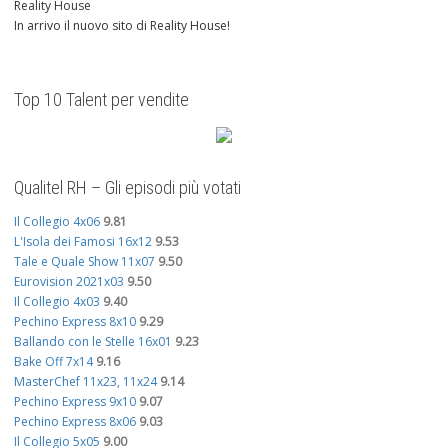
Reality House
In arrivo il nuovo sito di Reality House!
Top 10 Talent per vendite
Qualitel RH – Gli episodi più votati
Il Collegio 4x06
9.81
L'Isola dei Famosi 16x12
9.53
Tale e Quale Show 11x07
9.50
Eurovision 2021x03
9.50
Il Collegio 4x03
9.40
Pechino Express 8x10
9.29
Ballando con le Stelle 16x01
9.23
Bake Off 7x14
9.16
MasterChef 11x23, 11x24
9.14
Pechino Express 9x10
9.07
Pechino Express 8x06
9.03
Il Collegio 5x05
9.00