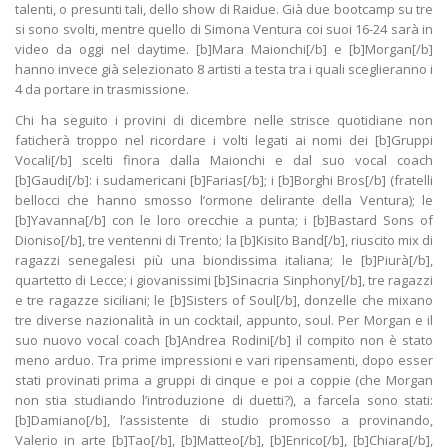
talenti, o presunti tali, dello show di Raidue. Già due bootcamp su tre
si sono svolti, mentre quello di Simona Ventura coi suoi 16-24 sarà in
video da oggi nel daytime. [b]Mara Maionchi[/b] e [b]Morgan[/b]
hanno invece già selezionato 8 artisti a testa tra i quali sceglieranno i
4 da portare in trasmissione.
Chi ha seguito i provini di dicembre nelle strisce quotidiane non
faticherà troppo nel ricordare i volti legati ai nomi dei [b]Gruppi
Vocali[/b] scelti finora dalla Maionchi e dal suo vocal coach
[b]Gaudi[/b]: i sudamericani [b]Farias[/b]; i [b]Borghi Bros[/b] (fratelli
bellocci che hanno smosso l’ormone delirante della Ventura); le
[b]Yavanna[/b] con le loro orecchie a punta; i [b]Bastard Sons of
Dioniso[/b], tre ventenni di Trento; la [b]Kisito Band[/b], riuscito mix di
ragazzi senegalesi più una biondissima italiana; le [b]Piurà[/b],
quartetto di Lecce; i giovanissimi [b]Sinacria Sinphony[/b], tre ragazzi
e tre ragazze siciliani; le [b]Sisters of Soul[/b], donzelle che mixano
tre diverse nazionalità in un cocktail, appunto, soul. Per Morgan e il
suo nuovo vocal coach [b]Andrea Rodini[/b] il compito non è stato
meno arduo. Tra prime impressioni e vari ripensamenti, dopo esser
stati provinati prima a gruppi di cinque e poi a coppie (che Morgan
non stia studiando l’introduzione di duetti?), a farcela sono stati:
[b]Damiano[/b], l’assistente di studio promosso a provinando,
Valerio in arte [b]Tao[/b], [b]Matteo[/b], [b]Enrico[/b], [b]Chiara[/b],