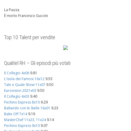
La Piazza
È morto Francesco Guccini
Top 10 Talent per vendite
Qualitel RH – Gli episodi più votati
Il Collegio 4x06
9.81
L'Isola dei Famosi 16x12
9.53
Tale e Quale Show 11x07
9.50
Eurovision 2021x03
9.50
Il Collegio 4x03
9.40
Pechino Express 8x10
9.29
Ballando con le Stelle 16x01
9.23
Bake Off 7x14
9.16
MasterChef 11x23, 11x24
9.14
Pechino Express 9x10
9.07