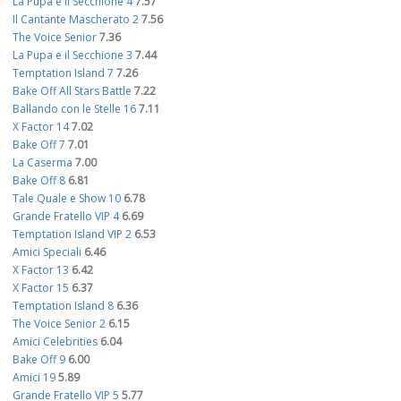
La Pupa e il Secchione 4
7.57
Il Cantante Mascherato 2
7.56
The Voice Senior
7.36
La Pupa e il Secchione 3
7.44
Temptation Island 7
7.26
Bake Off All Stars Battle
7.22
Ballando con le Stelle 16
7.11
X Factor 14
7.02
Bake Off 7
7.01
La Caserma
7.00
Bake Off 8
6.81
Tale Quale e Show 10
6.78
Grande Fratello VIP 4
6.69
Temptation Island VIP 2
6.53
Amici Speciali
6.46
X Factor 13
6.42
X Factor 15
6.37
Temptation Island 8
6.36
The Voice Senior 2
6.15
Amici Celebrities
6.04
Bake Off 9
6.00
Amici 19
5.89
Grande Fratello VIP 5
5.77