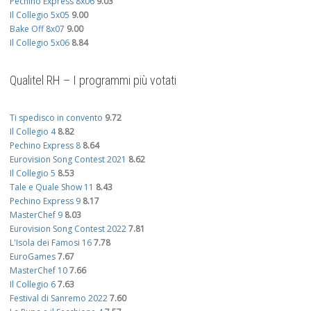
Pechino Express 8x06
9.03
Il Collegio 5x05
9.00
Bake Off 8x07
9.00
Il Collegio 5x06
8.84
Qualitel RH – I programmi più votati
Ti spedisco in convento
9.72
Il Collegio 4
8.82
Pechino Express 8
8.64
Eurovision Song Contest 2021
8.62
Il Collegio 5
8.53
Tale e Quale Show 11
8.43
Pechino Express 9
8.17
MasterChef 9
8.03
Eurovision Song Contest 2022
7.81
L'Isola dei Famosi 16
7.78
EuroGames
7.67
MasterChef 10
7.66
Il Collegio 6
7.63
Festival di Sanremo 2022
7.60