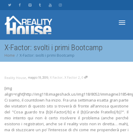
Toggl
X-Factor: svolti i primi Bootcamp
Home
X-Factor: svolti i primi Bootcamp
navig
,
,
,
X Factor
,
X Factor 2
0
Reality House
maggio 18, 2009
[img
align=right]http://img118.imageshack.us/img118/8052/immagine31854mj9
Ci siamo, il countdown ha inizio. Fra una settimana esatta gran parte
dei visitatori di questo sito si troverà di fronte all’annosa questione
del "Cosa guardo tra [b]X-Factor[/b] e il [b]Grande Fratello[/b]?". Il
mio intento qui non è certo risolvere il problema (anche perché
esistono i registratori, anche se il reality visto non in diretta… mah),
ma di stuzzicare un po’ l’interesse di chi come me propenderà per i