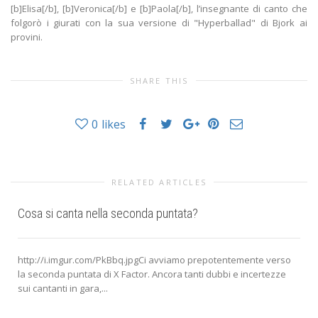
[b]Elisa[/b], [b]Veronica[/b] e [b]Paola[/b], l’insegnante di canto che
folgorò i giurati con la sua versione di "Hyperballad" di Bjork ai
provini.
SHARE THIS
0
likes
RELATED ARTICLES
Cosa si canta nella seconda puntata?
http://i.imgur.com/PkBbq.jpgCi avviamo prepotentemente verso
la seconda puntata di X Factor. Ancora tanti dubbi e incertezze
sui cantanti in gara,...