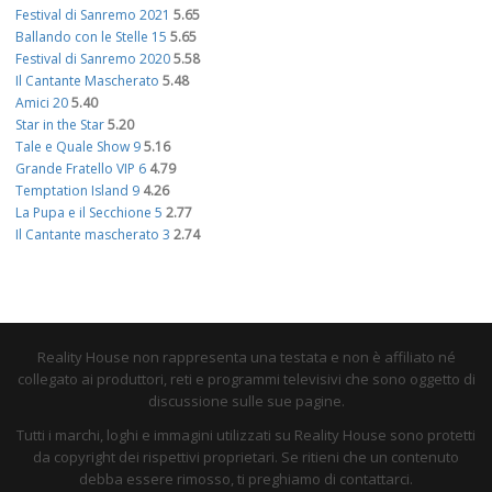
Festival di Sanremo 2021
5.65
Ballando con le Stelle 15
5.65
Festival di Sanremo 2020
5.58
Il Cantante Mascherato
5.48
Amici 20
5.40
Star in the Star
5.20
Tale e Quale Show 9
5.16
Grande Fratello VIP 6
4.79
Temptation Island 9
4.26
La Pupa e il Secchione 5
2.77
Il Cantante mascherato 3
2.74
Reality House non rappresenta una testata e non è affiliato né
collegato ai produttori, reti e programmi televisivi che sono oggetto di
discussione sulle sue pagine.
Tutti i marchi, loghi e immagini utilizzati su Reality House sono protetti
da copyright dei rispettivi proprietari. Se ritieni che un contenuto
debba essere rimosso, ti preghiamo di contattarci.