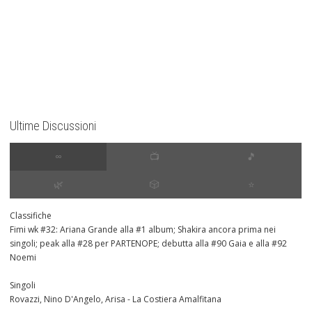
Ultime Discussioni
∞
📺
🎵
🌿
🎲
⭐️
Classifiche
Fimi wk #32: Ariana Grande alla #1 album; Shakira ancora prima nei
singoli; peak alla #28 per PARTENOPE; debutta alla #90 Gaia e alla #92
Noemi
Singoli
Rovazzi, Nino D'Angelo, Arisa - La Costiera Amalfitana