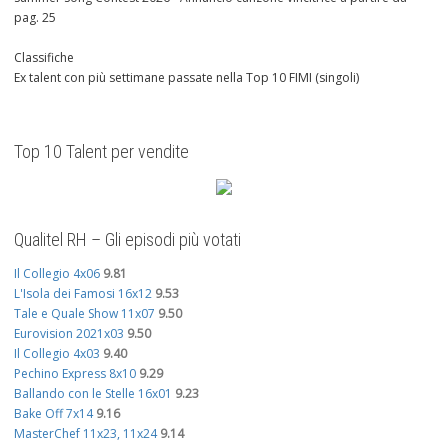
pag. 25
Classifiche
Ex talent con più settimane passate nella Top 10 FIMI (singoli)
Top 10 Talent per vendite
Qualitel RH – Gli episodi più votati
Il Collegio 4x06
9.81
L'Isola dei Famosi 16x12
9.53
Tale e Quale Show 11x07
9.50
Eurovision 2021x03
9.50
Il Collegio 4x03
9.40
Pechino Express 8x10
9.29
Ballando con le Stelle 16x01
9.23
Bake Off 7x14
9.16
MasterChef 11x23, 11x24
9.14