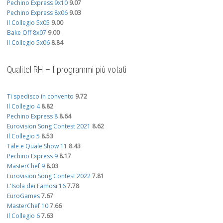
Pechino Express 9x10
9.07
Pechino Express 8x06
9.03
Il Collegio 5x05
9.00
Bake Off 8x07
9.00
Il Collegio 5x06
8.84
Qualitel RH – I programmi più votati
Ti spedisco in convento
9.72
Il Collegio 4
8.82
Pechino Express 8
8.64
Eurovision Song Contest 2021
8.62
Il Collegio 5
8.53
Tale e Quale Show 11
8.43
Pechino Express 9
8.17
MasterChef 9
8.03
Eurovision Song Contest 2022
7.81
L'Isola dei Famosi 16
7.78
EuroGames
7.67
MasterChef 10
7.66
Il Collegio 6
7.63