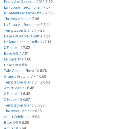
Festival di Sanremo 2022
7.60
La Pupa e il Secchione 4
7.57
Il Cantante Mascherato 2
7.56
The Voice Senior
7.36
La Pupa e il Secchione 3
7.44
Temptation Island 7
7.26
Bake Off All Stars Battle
7.22
Ballando con le Stelle 16
7.11
X Factor 14
7.02
Bake Off 7
7.01
La Caserma
7.00
Bake Off 8
6.81
Tale Quale e Show 10
6.78
Grande Fratello VIP 4
6.69
Temptation Island VIP 2
6.53
Amici Speciali
6.46
X Factor 13
6.42
X Factor 15
6.37
Temptation Island 8
6.36
The Voice Senior 2
6.15
Amici Celebrities
6.04
Bake Off 9
6.00
Amici 19
5.89