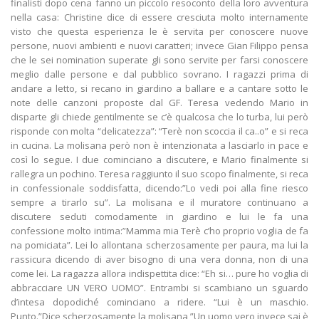
finalisti dopo cena fanno un piccolo resoconto della loro avventura
nella casa: Christine dice di essere cresciuta molto internamente
visto che questa esperienza le è servita per conoscere nuove
persone, nuovi ambienti e nuovi caratteri; invece Gian Filippo pensa
che le sei nomination superate gli sono servite per farsi conoscere
meglio dalle persone e dal pubblico sovrano. I ragazzi prima di
andare a letto, si recano in giardino a ballare e a cantare sotto le
note delle canzoni proposte dal GF. Teresa vedendo Mario in
disparte gli chiede gentilmente se c’è qualcosa che lo turba, lui però
risponde con molta “delicatezza”: “Terè non scoccia il ca..o” e si reca
in cucina. La molisana però non è intenzionata a lasciarlo in pace e
così lo segue. I due cominciano a discutere, e Mario finalmente si
rallegra un pochino. Teresa raggiunto il suo scopo finalmente, si reca
in confessionale soddisfatta, dicendo:”Lo vedi poi alla fine riesco
sempre a tirarlo su”. La molisana e il muratore continuano a
discutere seduti comodamente in giardino e lui le fa una
confessione molto intima:”Mamma mia Terè c’ho proprio voglia de fa
na pomiciata”. Lei lo allontana scherzosamente per paura, ma lui la
rassicura dicendo di aver bisogno di una vera donna, non di una
come lei. La ragazza allora indispettita dice: “Eh si… pure ho voglia di
abbracciare UN VERO UOMO”. Entrambi si scambiano un sguardo
d’intesa dopodiché cominciano a ridere. “Lui è un maschio.
Punto.”Dice scherzosamente la molisana ”Un uomo vero invece sai è