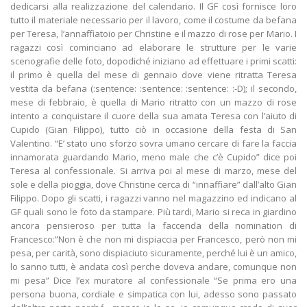
dedicarsi alla realizzazione del calendario. Il GF così fornisce loro
tutto il materiale necessario per il lavoro, come il costume da befana
per Teresa, l’annaffiatoio per Christine e il mazzo di rose per Mario. I
ragazzi così cominciano ad elaborare le strutture per le varie
scenografie delle foto, dopodiché iniziano ad effettuare i primi scatti:
il primo è quella del mese di gennaio dove viene ritratta Teresa
vestita da befana (:sentence: :sentence: :sentence: :-D); il secondo,
mese di febbraio, è quella di Mario ritratto con un mazzo di rose
intento a conquistare il cuore della sua amata Teresa con l’aiuto di
Cupido (Gian Filippo), tutto ciò in occasione della festa di San
Valentino. “E’ stato uno sforzo sovra umano cercare di fare la faccia
innamorata guardando Mario, meno male che c’è Cupido” dice poi
Teresa al confessionale. Si arriva poi al mese di marzo, mese del
sole e della pioggia, dove Christine cerca di “innaffiare” dall’alto Gian
Filippo. Dopo gli scatti, i ragazzi vanno nel magazzino ed indicano al
GF quali sono le foto da stampare. Più tardi, Mario si reca in giardino
ancora pensieroso per tutta la faccenda della nomination di
Francesco:”Non è che non mi dispiaccia per Francesco, però non mi
pesa, per carità, sono dispiaciuto sicuramente, perché lui è un amico,
lo sanno tutti, è andata così perche doveva andare, comunque non
mi pesa” Dice l’ex muratore al confessionale “Se prima ero una
persona buona, cordiale e simpatica con lui, adesso sono passato