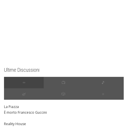
Ultime Discussioni
∞
📺
🎵
🌿
🎲
⭐️
La Piazza
È morto Francesco Guccini
Reality House