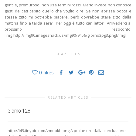
gentile, premuroso, non usa termini rozzi. Mario invece non conosce
gesti delicati capito quello che voglio dire. Se non aprisse bocca e
stesse zitto mi potrebbe piacere, però dovrebbe stare zitto dalla
mattina fino a tarda sera”. Per oggi è tutto cari lettori. Arrivederci al
prossimo resoconto.
[img]http://img90.imageshack.us/img90/9456/giorno3pg3.png[/img]
SHARE THIS
0
likes
RELATED ARTICLES
Giorno 128
http://i49.tinypic.com/zmobkh.png A poche ore dalla conclusione