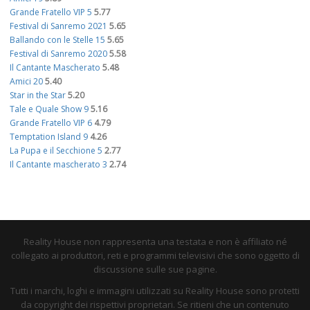
Grande Fratello VIP 5
5.77
Festival di Sanremo 2021
5.65
Ballando con le Stelle 15
5.65
Festival di Sanremo 2020
5.58
Il Cantante Mascherato
5.48
Amici 20
5.40
Star in the Star
5.20
Tale e Quale Show 9
5.16
Grande Fratello VIP 6
4.79
Temptation Island 9
4.26
La Pupa e il Secchione 5
2.77
Il Cantante mascherato 3
2.74
Reality House non rappresenta una testata e non è affiliato né
collegato ai produttori, reti e programmi televisivi che sono oggetto di
discussione sulle sue pagine.
Tutti i marchi, loghi e immagini utilizzati su Reality House sono protetti
da copyright dei rispettivi proprietari. Se ritieni che un contenuto