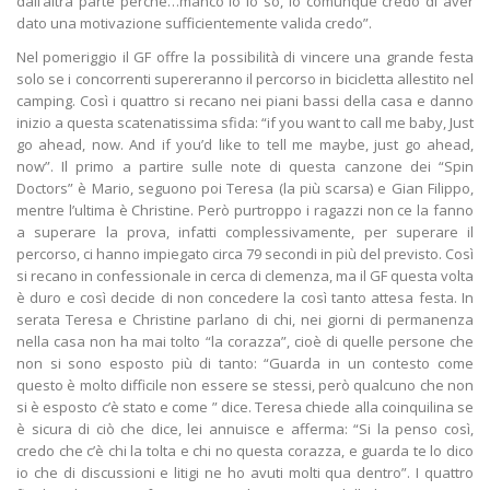
dall’altra parte perché…manco io lo so, io comunque credo di aver
dato una motivazione sufficientemente valida credo”.
Nel pomeriggio il GF offre la possibilità di vincere una grande festa
solo se i concorrenti supereranno il percorso in bicicletta allestito nel
camping. Così i quattro si recano nei piani bassi della casa e danno
inizio a questa scatenatissima sfida: “if you want to call me baby, Just
go ahead, now. And if you’d like to tell me maybe, just go ahead,
now”. Il primo a partire sulle note di questa canzone dei “Spin
Doctors” è Mario, seguono poi Teresa (la più scarsa) e Gian Filippo,
mentre l’ultima è Christine. Però purtroppo i ragazzi non ce la fanno
a superare la prova, infatti complessivamente, per superare il
percorso, ci hanno impiegato circa 79 secondi in più del previsto. Così
si recano in confessionale in cerca di clemenza, ma il GF questa volta
è duro e così decide di non concedere la così tanto attesa festa. In
serata Teresa e Christine parlano di chi, nei giorni di permanenza
nella casa non ha mai tolto “la corazza”, cioè di quelle persone che
non si sono esposto più di tanto: “Guarda in un contesto come
questo è molto difficile non essere se stessi, però qualcuno che non
si è esposto c’è stato e come ” dice. Teresa chiede alla coinquilina se
è sicura di ciò che dice, lei annuisce e afferma: “Si la penso così,
credo che c’è chi la tolta e chi no questa corazza, e guarda te lo dico
io che di discussioni e litigi ne ho avuti molti qua dentro”. I quattro