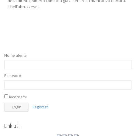
della diretta, Alberto comincia già a sentire la mancanza di Mara.
Il bell’abruzzese,...
Nome utente
Password
Ricordami
Registrati
Link utili