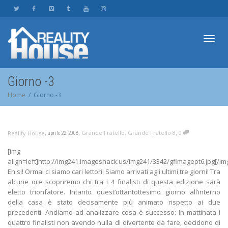
Toggl
Giorno -3
Home
Giorno -3
navig
,
,
,
Grande Fratello
,
Grande Fratello 8
0
Reality House
aprile 22, 2008
[img
align=left]http://img241.imageshack.us/img241/3342/gfimagept6.jpg[/im
Eh si! Ormai ci siamo cari lettori! Siamo arrivati agli ultimi tre giorni! Tra
alcune ore scopriremo chi tra i 4 finalisti di questa edizione sarà
eletto trionfatore. Intanto quest’ottantottesimo giorno all’interno
della casa è stato decisamente più animato rispetto ai due
precedenti. Andiamo ad analizzare cosa è successo: In mattinata i
quattro finalisti non avendo nulla di divertente da fare, decidono di