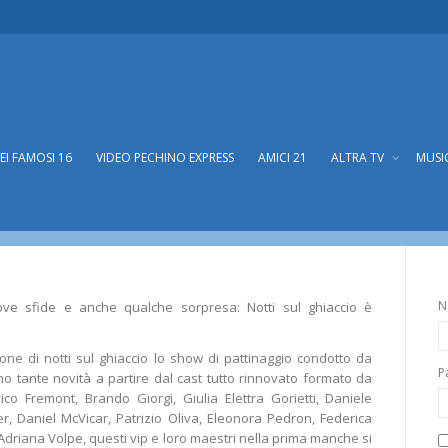
DEI FAMOSI 16
VIDEO PECHINO EXPRESS
AMICI 21
ALTRA TV
MUSI
parte Notti sul Ghiaccio
ul Ghiaccio
N
ove sfide e anche qualche sorpresa: Notti sul ghiaccio è
one di notti sul ghiaccio lo show di pattinaggio condotto da
P
nno tante novità a partire dal cast tutto rinnovato formato da
co Fremont, Brando Giorgi, Giulia Elettra Gorietti, Daniele
er, Daniel McVicar, Patrizio Oliva, Eleonora Pedron, Federica
 Adriana Volpe, questi vip e loro maestri nella prima manche si