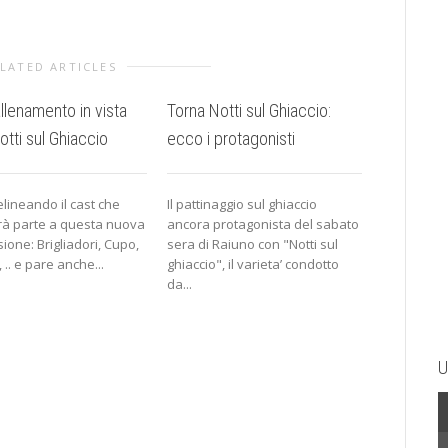
LATED ARTICLES
allenamento in vista
Torna Notti sul Ghiaccio:
Ritiri, so
otti sul Ghiaccio
ecco i protagonisti
nella sec
elineando il cast che
Il pattinaggio sul ghiaccio
Ancora sfid
à parte a questa nuova
ancora protagonista del sabato
di Tosca D
ione: Brigliadori, Cupo,
sera di Raiuno con "Notti sul
infortunio
 .. e pare anche...
ghiaccio", il varieta’ condotto
di Notti...
da...
U