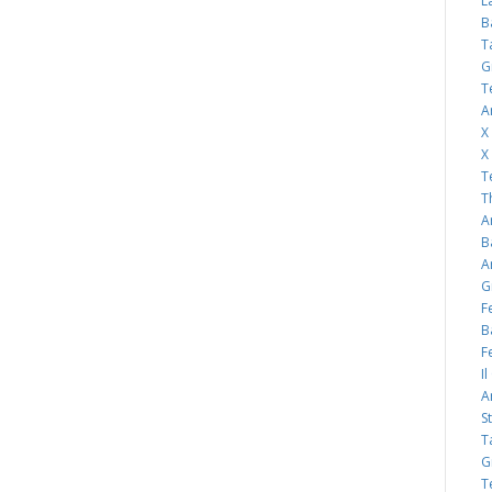
L
B
T
G
T
A
X
X
T
T
A
B
A
G
F
B
F
I
A
S
T
G
T