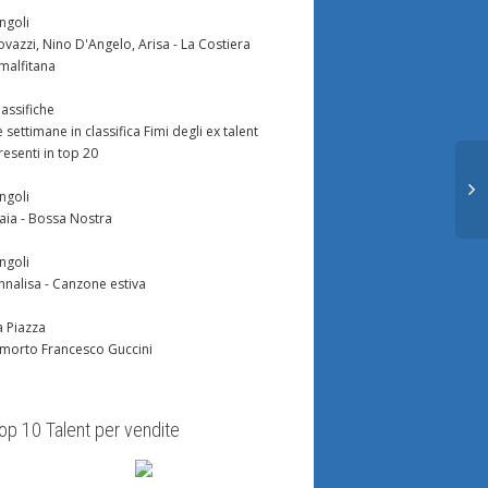
ingoli
ovazzi, Nino D'Angelo, Arisa - La Costiera
malfitana
lassifiche
e settimane in classifica Fimi degli ex talent
resenti in top 20
ingoli
aia - Bossa Nostra
ingoli
nnalisa - Canzone estiva
a Piazza
 morto Francesco Guccini
op 10 Talent per vendite