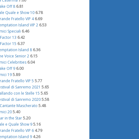
a Caserma
7.00
ake Off 8
6.81
ale Quale e Show 10
6.78
rande Fratello VIP 4
6.69
emptation Island VIP 2
6.53
mici Speciali
6.46
 Factor 13
6.42
 Factor 15
6.37
emptation Island 8
6.36
he Voice Senior 2
6.15
mici Celebrities
6.04
ake Off 9
6.00
mici 19
5.89
rande Fratello VIP 5
5.77
estival di Sanremo 2021
5.65
allando con le Stelle 15
5.65
estival di Sanremo 2020
5.58
l Cantante Mascherato
5.48
mici 20
5.40
tar in the Star
5.20
ale e Quale Show 9
5.16
rande Fratello VIP 6
4.79
emptation Island 9
4.26