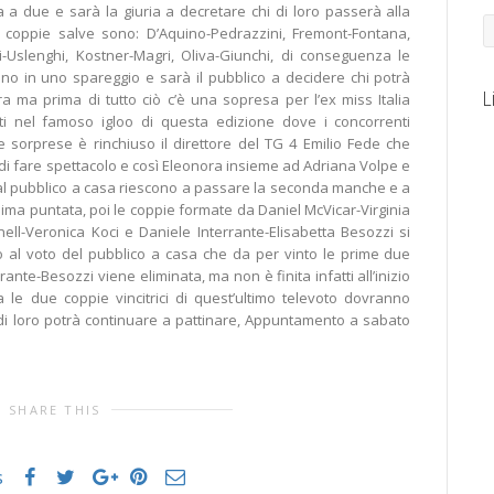
 a due e sarà la giuria a decretare chi di loro passerà alla
e coppie salve sono: D’Aquino-Pedrazzini, Fremont-Fontana,
ti-Uslenghi, Kostner-Magri, Oliva-Giunchi, di conseguenza le
ano in uno spareggio e sarà il pubblico a decidere chi potrà
L
a ma prima di tutto ciò c’è una sopresa per l’ex miss Italia
ti nel famoso igloo di questa edizione dove i concorrenti
e sorprese è rinchiuso il direttore del TG 4 Emilio Fede che
i fare spettacolo e così Eleonora insieme ad Adriana Volpe e
 al pubblico a casa riescono a passare la seconda manche e a
ssima puntata, poi le coppie formate da Daniel McVicar-Virginia
ell-Veronica Koci e Daniele Interrante-Elisabetta Besozzi si
 al voto del pubblico a casa che da per vinto le prime due
rante-Besozzi viene eliminata, ma non è finita infatti all’inizio
 le due coppie vincitrici di quest’ultimo televoto dovranno
 di loro potrà continuare a pattinare, Appuntamento a sabato
SHARE THIS
s