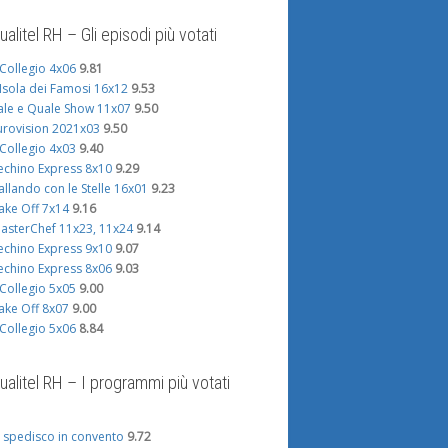
ualitel RH – Gli episodi più votati
l Collegio 4x06
9.81
'Isola dei Famosi 16x12
9.53
ale e Quale Show 11x07
9.50
urovision 2021x03
9.50
l Collegio 4x03
9.40
echino Express 8x10
9.29
allando con le Stelle 16x01
9.23
ake Off 7x14
9.16
asterChef 11x23, 11x24
9.14
echino Express 9x10
9.07
echino Express 8x06
9.03
l Collegio 5x05
9.00
ake Off 8x07
9.00
l Collegio 5x06
8.84
ualitel RH – I programmi più votati
i spedisco in convento
9.72