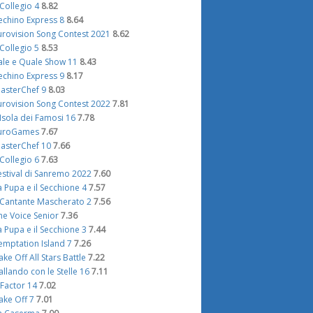
l Collegio 4
8.82
echino Express 8
8.64
urovision Song Contest 2021
8.62
l Collegio 5
8.53
ale e Quale Show 11
8.43
echino Express 9
8.17
asterChef 9
8.03
urovision Song Contest 2022
7.81
'Isola dei Famosi 16
7.78
uroGames
7.67
asterChef 10
7.66
l Collegio 6
7.63
estival di Sanremo 2022
7.60
a Pupa e il Secchione 4
7.57
l Cantante Mascherato 2
7.56
he Voice Senior
7.36
a Pupa e il Secchione 3
7.44
emptation Island 7
7.26
ake Off All Stars Battle
7.22
allando con le Stelle 16
7.11
 Factor 14
7.02
ake Off 7
7.01