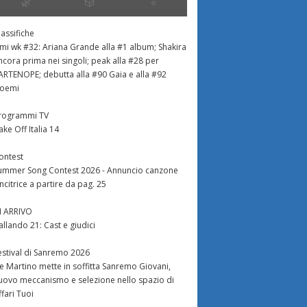
🌿
🎲
⭐️
lassifiche
imi wk #32: Ariana Grande alla #1 album; Shakira
ncora prima nei singoli; peak alla #28 per
ARTENOPE; debutta alla #90 Gaia e alla #92
oemi
rogrammi TV
ake Off Italia 14
ontest
ummer Song Contest 2026 - Annuncio canzone
incitrice a partire da pag. 25
N ARRIVO
allando 21: Cast e giudici
estival di Sanremo 2026
e Martino mette in soffitta Sanremo Giovani,
uovo meccanismo e selezione nello spazio di
ffari Tuoi