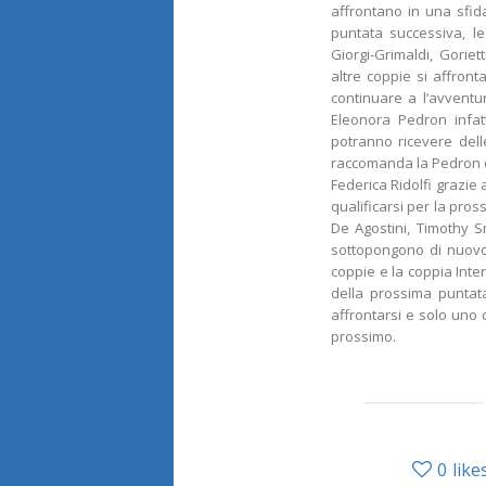
affrontano in una sfida
puntata successiva, l
Giorgi-Grimaldi, Goriet
altre coppie si affront
continuare a l’avventur
Eleonora Pedron infat
potranno ricevere dell
raccomanda la Pedron d
Federica Ridolfi grazie
qualificarsi per la pro
De Agostini, Timothy Sn
sottopongono di nuovo
coppie e la coppia Inter
della prossima puntata
affrontarsi e solo uno
prossimo.
0
like