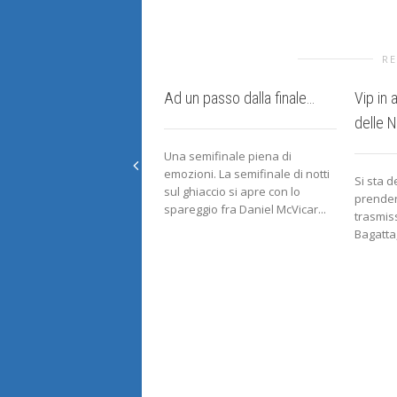
RE
Ad un passo dalla finale…
Vip in 
delle N
Una semifinale piena di
emozioni. La semifinale di notti
Si sta d
sul ghiaccio si apre con lo
prender
spareggio fra Daniel McVicar...
trasmiss
Bagatta,