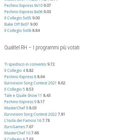
Pechino Express 9x10
9.07
Pechino Express 8x06
9.03
Il Collegio 5x05
9.00
Bake Off 8x07
9.00
Il Collegio 5x06
8.84
Qualitel RH – I programmi più votati
Ti spedisco in convento
9.72
Il Collegio 4
8.82
Pechino Express 8
8.64
Eurovision Song Contest 2021
8.62
Il Collegio 5
8.53
Tale e Quale Show 11
8.43
Pechino Express 9
8.17
MasterChef 9
8.03
Eurovision Song Contest 2022
7.81
L'Isola dei Famosi 16
7.78
EuroGames
7.67
MasterChef 10
7.66
Il Collegio 6
7.63