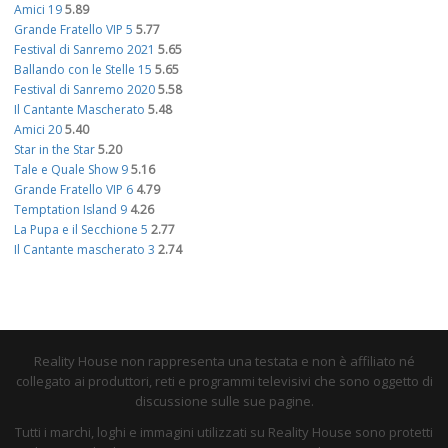
Amici 19
5.89
Grande Fratello VIP 5
5.77
Festival di Sanremo 2021
5.65
Ballando con le Stelle 15
5.65
Festival di Sanremo 2020
5.58
Il Cantante Mascherato
5.48
Amici 20
5.40
Star in the Star
5.20
Tale e Quale Show 9
5.16
Grande Fratello VIP 6
4.79
Temptation Island 9
4.26
La Pupa e il Secchione 5
2.77
Il Cantante mascherato 3
2.74
Reality House non rappresenta una testata e non è affiliato né
collegato ai produttori, reti e programmi televisivi che sono oggetto di
discussione sulle sue pagine.
Tutti i marchi, loghi e immagini utilizzati su Reality House sono protetti