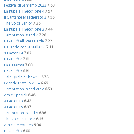
Festival di Sanremo 2022
7.60
La Pupa e il Secchione 4
7.57
Il Cantante Mascherato 2
7.56
The Voice Senior
7.36
La Pupa e il Secchione 3
7.44
Temptation Island 7
7.26
Bake Off All Stars Battle
7.22
Ballando con le Stelle 16
7.11
X Factor 14
7.02
Bake Off 7
7.01
La Caserma
7.00
Bake Off 8
6.81
Tale Quale e Show 10
6.78
Grande Fratello VIP 4
6.69
Temptation Island VIP 2
6.53
Amici Speciali
6.46
X Factor 13
6.42
X Factor 15
6.37
Temptation Island 8
6.36
The Voice Senior 2
6.15
Amici Celebrities
6.04
Bake Off 9
6.00