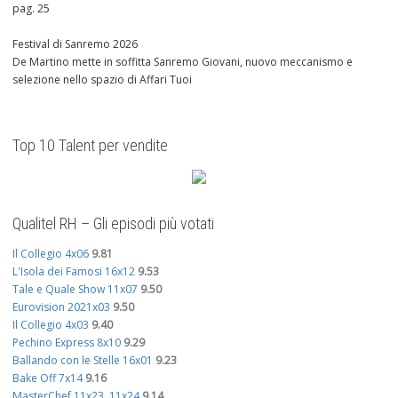
pag. 25
Festival di Sanremo 2026
De Martino mette in soffitta Sanremo Giovani, nuovo meccanismo e
selezione nello spazio di Affari Tuoi
Top 10 Talent per vendite
Qualitel RH – Gli episodi più votati
Il Collegio 4x06
9.81
L'Isola dei Famosi 16x12
9.53
Tale e Quale Show 11x07
9.50
Eurovision 2021x03
9.50
Il Collegio 4x03
9.40
Pechino Express 8x10
9.29
Ballando con le Stelle 16x01
9.23
Bake Off 7x14
9.16
MasterChef 11x23, 11x24
9.14