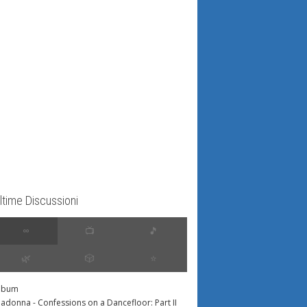
ltime Discussioni
∞
📺
🎵
🌿
🎲
⭐️
lbum
adonna - Confessions on a Dancefloor: Part II