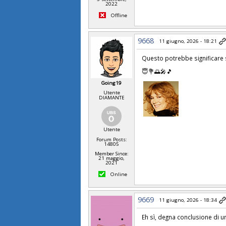
2022
Offline
9668
11 giugno, 2026 - 18:21
Questo potrebbe significar
😇💐🌅🎤🎵
Going19
Utente
DIAMANTE
Utente
Forum Posts:
14805
Member Since:
21 maggio,
2021
Online
9669
11 giugno, 2026 - 18:34
Eh sì, degna conclusione di 