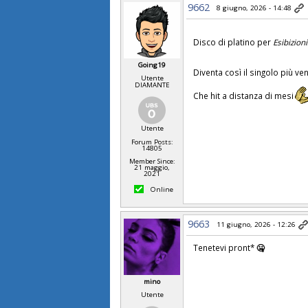
9662
8 giugno, 2026 - 14:48
Disco di platino per
Esibizion
Going19
Diventa così il singolo più v
Utente
DIAMANTE
Che hit a distanza di mesi
Utente
Forum Posts:
14805
Member Since:
21 maggio,
2021
Online
9663
11 giugno, 2026 - 12:26
Tenetevi pront*
🤐
mino
Utente