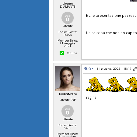
Utente
DIAMANTE
E che presentazione pazzes
Utente
Forum Posts:
Unica cosa che non ho capito
14805
Member Since:
21 maggio,
2021
Online
9667
11 giugno, 2026 - 18:17
TrediciMotivi
regina
Utente 5xP
Utente
Forum Posts:
5432
Member Since:
5 settembre,