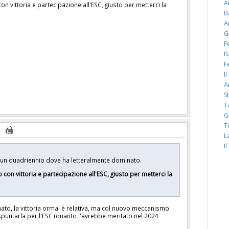
A
 vittoria e partecipazione all'ESC, giusto per metterci la
B
A
G
F
B
F
I
A
S
T
G
T
L
I
i un quadriennio dove ha letteralmente dominato.
on vittoria e partecipazione all'ESC, giusto per metterci la
to, la vittoria ormai è relativa, ma col nuovo meccanismo
puntarla per l'ESC (quanto l'avrebbe meritato nel 2024