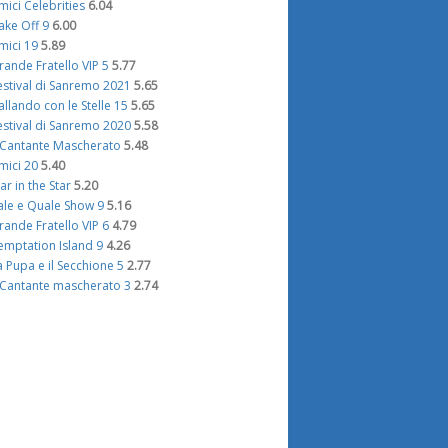
mici Celebrities
6.04
ake Off 9
6.00
mici 19
5.89
rande Fratello VIP 5
5.77
estival di Sanremo 2021
5.65
allando con le Stelle 15
5.65
estival di Sanremo 2020
5.58
l Cantante Mascherato
5.48
mici 20
5.40
tar in the Star
5.20
ale e Quale Show 9
5.16
rande Fratello VIP 6
4.79
emptation Island 9
4.26
a Pupa e il Secchione 5
2.77
l Cantante mascherato 3
2.74