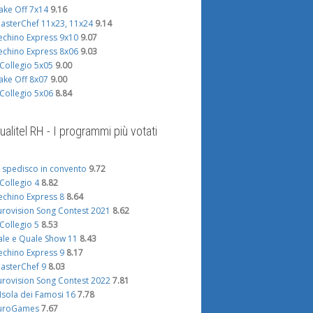
ake Off 7x14
9.16
asterChef 11x23, 11x24
9.14
echino Express 9x10
9.07
echino Express 8x06
9.03
l Collegio 5x05
9.00
ake Off 8x07
9.00
l Collegio 5x06
8.84
ualitel RH - I programmi più votati
i spedisco in convento
9.72
l Collegio 4
8.82
echino Express 8
8.64
urovision Song Contest 2021
8.62
l Collegio 5
8.53
ale e Quale Show 11
8.43
echino Express 9
8.17
asterChef 9
8.03
urovision Song Contest 2022
7.81
'Isola dei Famosi 16
7.78
uroGames
7.67