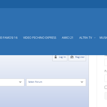
DEI FAMOSI 16
VIDEO PECHINO EXPRESS
AMICI 21
ALTRA TV
MUS
N
Log In
Register
P
Select Forum