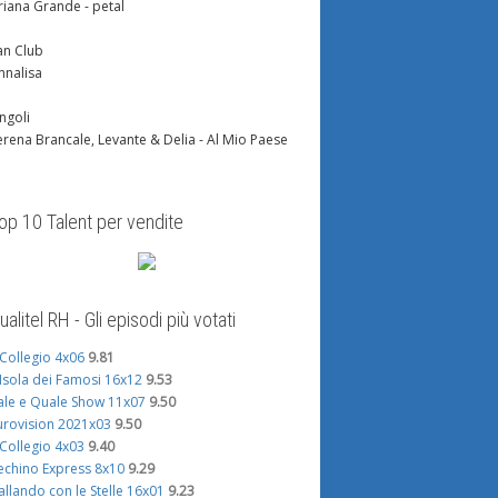
riana Grande - petal
an Club
nnalisa
ingoli
erena Brancale, Levante & Delia - Al Mio Paese
op 10 Talent per vendite
ualitel RH - Gli episodi più votati
l Collegio 4x06
9.81
'Isola dei Famosi 16x12
9.53
ale e Quale Show 11x07
9.50
urovision 2021x03
9.50
l Collegio 4x03
9.40
echino Express 8x10
9.29
allando con le Stelle 16x01
9.23