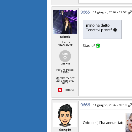
9665
11 giugno, 2026 - 12:52
mino ha detto
Tenetevi pront*
🤐
calacolo
Utente
Stadio?
DIAMANTE
Utente
Forum Posts:
13554
Member Since:
23 dicembre,
2015
Offline
9666
11 giugno, 2026 - 18:10
Oddio sì, l'ha annunciato
Going19