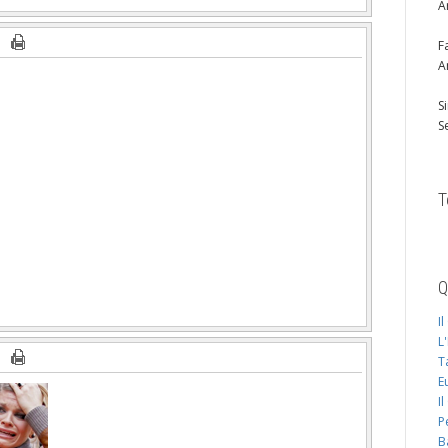
A
F
A
S
S
T
Q
I
L
T
E
I
P
B