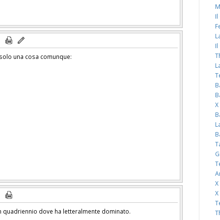
M
I
F
L
I
T
e solo una cosa comunque:
L
T
B
B
X
B
L
B
T
G
T
A
X
X
T
un quadriennio dove ha letteralmente dominato.
T