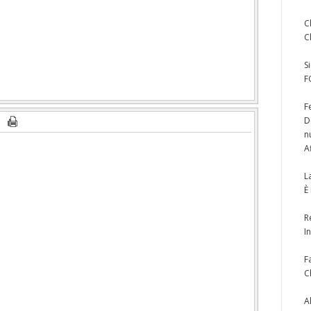
C
C
S
F
F
D
n
A
L
È
R
I
F
C
A