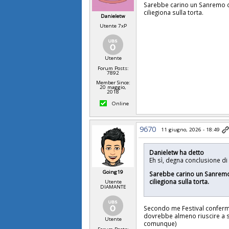
Sarebbe carino un Sanremo con
ciliegiona sulla torta.
Danieletw
Utente 7xP
Utente
Forum Posts:
7892
Member Since:
20 maggio,
2018
Online
9670
11 giugno, 2026 - 18:49
Danieletw ha detto
Eh sì, degna conclusione d
Going19
Sarebbe carino un Sanremo c
ciliegiona sulla torta.
Utente
DIAMANTE
Secondo me Festival conferma
dovrebbe almeno riuscire a s
Utente
comunque)