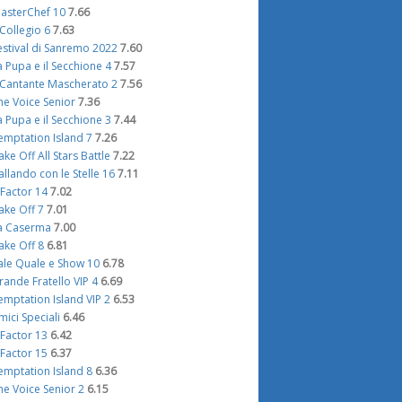
asterChef 10
7.66
l Collegio 6
7.63
estival di Sanremo 2022
7.60
a Pupa e il Secchione 4
7.57
l Cantante Mascherato 2
7.56
he Voice Senior
7.36
a Pupa e il Secchione 3
7.44
emptation Island 7
7.26
ake Off All Stars Battle
7.22
allando con le Stelle 16
7.11
 Factor 14
7.02
ake Off 7
7.01
a Caserma
7.00
ake Off 8
6.81
ale Quale e Show 10
6.78
rande Fratello VIP 4
6.69
emptation Island VIP 2
6.53
mici Speciali
6.46
 Factor 13
6.42
 Factor 15
6.37
emptation Island 8
6.36
he Voice Senior 2
6.15