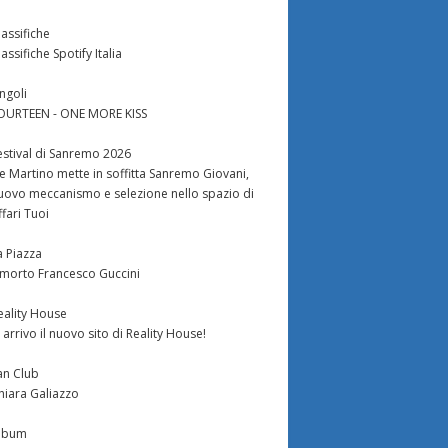
lassifiche
lassifiche Spotify Italia
ingoli
OURTEEN - ONE MORE KISS
estival di Sanremo 2026
e Martino mette in soffitta Sanremo Giovani,
uovo meccanismo e selezione nello spazio di
ffari Tuoi
a Piazza
 morto Francesco Guccini
eality House
n arrivo il nuovo sito di Reality House!
an Club
hiara Galiazzo
lbum