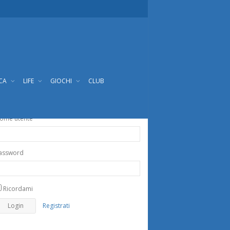
ICA
LIFE
GIOCHI
CLUB
ome utente
assword
Ricordami
Registrati