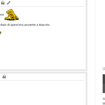
ista
enduto di quest'era assieme a
Maschio
U
A
M