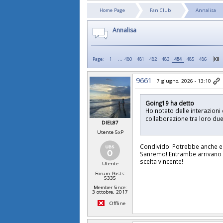
Home Page
Fan Club
Annalisa
Annalisa
...
Page:
1
480
481
482
483
484
485
486
9661
7 giugno, 2026 - 13:10
Going19 ha detto
Ho notato delle interazioni
collaborazione tra loro du
DIEL87
Utente 5xP
Condivido! Potrebbe anche es
Sanremo! Entrambe arrivano 
scelta vincente!
Utente
Forum Posts:
5335
Member Since:
3 ottobre, 2017
Offline