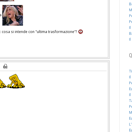
B
M
ca
P
P
I
: cosa si intende con "ultima trasformazione"?
B
I
Q
T
I
P
E
I
T
P
M
E
L
E