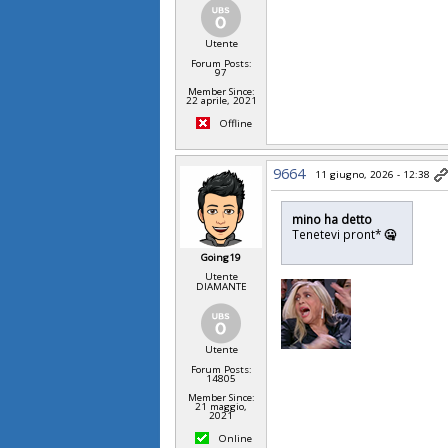
Utente
Forum Posts:
97
Member Since:
22 aprile, 2021
Offline
9664
11 giugno, 2026 - 12:38
mino ha detto
Tenetevi pront*
🤐
Going19
Utente
DIAMANTE
Utente
Forum Posts:
14805
Member Since:
21 maggio,
2021
Online