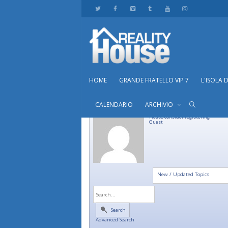
HOME
GRANDE FRATELLO VIP 7
L'ISOLA 
CALENDARIO
ARCHIVIO
Please consider registering
Guest
New / Updated Topics
Search
Advanced Search