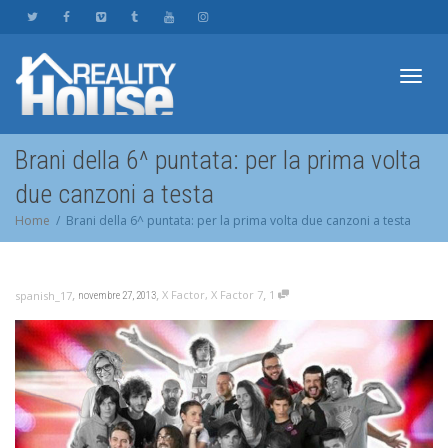
Toggl
Brani della 6^ puntata: per la prima volta
due canzoni a testa
navig
Home
Brani della 6^ puntata: per la prima volta due canzoni a testa
,
,
,
X Factor
,
X Factor 7
1
spanish_17
novembre 27, 2013