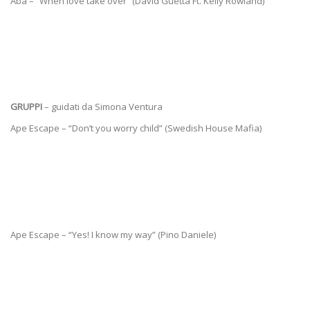
Aba – “When love take over” (David Guetta Ft. Kelly Rowland)
GRUPPI
– guidati da Simona Ventura
Ape Escape – “Don’t you worry child” (Swedish House Mafia)
Ape Escape – “Yes! I know my way” (Pino Daniele)