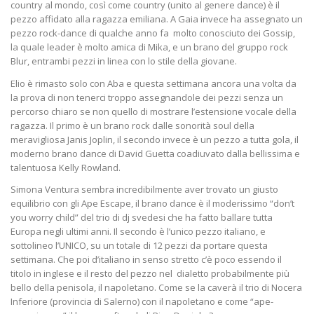
country al mondo, così come country (unito al genere dance) è il
pezzo affidato alla ragazza emiliana. A Gaia invece ha assegnato un
pezzo rock-dance di qualche anno fa molto conosciuto dei Gossip,
la quale leader è molto amica di Mika, e un brano del gruppo rock
Blur, entrambi pezzi in linea con lo stile della giovane.
Elio è rimasto solo con Aba e questa settimana ancora una volta da
la prova di non tenerci troppo assegnandole dei pezzi senza un
percorso chiaro se non quello di mostrare l’estensione vocale della
ragazza. Il primo è un brano rock dalle sonorità soul della
meravigliosa Janis Joplin, il secondo invece è un pezzo a tutta gola, il
moderno brano dance di David Guetta coadiuvato dalla bellissima e
talentuosa Kelly Rowland.
Simona Ventura sembra incredibilmente aver trovato un giusto
equilibrio con gli Ape Escape, il brano dance è il moderissimo “don’t
you worry child” del trio di dj svedesi che ha fatto ballare tutta
Europa negli ultimi anni. Il secondo è l’unico pezzo italiano, e
sottolineo l’UNICO, su un totale di 12 pezzi da portare questa
settimana. Che poi d’italiano in senso stretto c’è poco essendo il
titolo in inglese e il resto del pezzo nel dialetto probabilmente più
bello della penisola, il napoletano. Come se la caverà il trio di Nocera
Inferiore (provincia di Salerno) con il napoletano e come “ape-