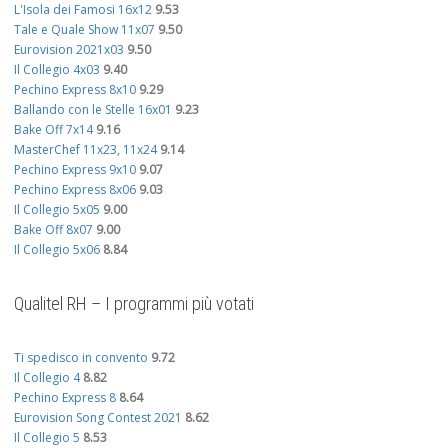
L'Isola dei Famosi 16x12
9.53
Tale e Quale Show 11x07
9.50
Eurovision 2021x03
9.50
Il Collegio 4x03
9.40
Pechino Express 8x10
9.29
Ballando con le Stelle 16x01
9.23
Bake Off 7x14
9.16
MasterChef 11x23, 11x24
9.14
Pechino Express 9x10
9.07
Pechino Express 8x06
9.03
Il Collegio 5x05
9.00
Bake Off 8x07
9.00
Il Collegio 5x06
8.84
Qualitel RH – I programmi più votati
Ti spedisco in convento
9.72
Il Collegio 4
8.82
Pechino Express 8
8.64
Eurovision Song Contest 2021
8.62
Il Collegio 5
8.53