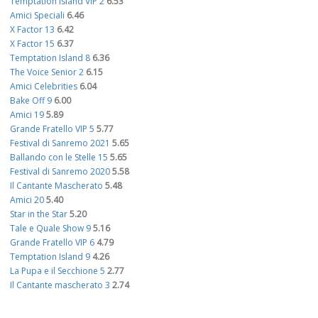
Temptation Island VIP 2
6.53
Amici Speciali
6.46
X Factor 13
6.42
X Factor 15
6.37
Temptation Island 8
6.36
The Voice Senior 2
6.15
Amici Celebrities
6.04
Bake Off 9
6.00
Amici 19
5.89
Grande Fratello VIP 5
5.77
Festival di Sanremo 2021
5.65
Ballando con le Stelle 15
5.65
Festival di Sanremo 2020
5.58
Il Cantante Mascherato
5.48
Amici 20
5.40
Star in the Star
5.20
Tale e Quale Show 9
5.16
Grande Fratello VIP 6
4.79
Temptation Island 9
4.26
La Pupa e il Secchione 5
2.77
Il Cantante mascherato 3
2.74