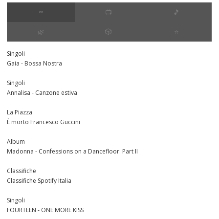
∞
📺
🎵
🌿
🎲
⭐️
Singoli
Gaia - Bossa Nostra
Singoli
Annalisa - Canzone estiva
La Piazza
È morto Francesco Guccini
Album
Madonna - Confessions on a Dancefloor: Part II
Classifiche
Classifiche Spotify Italia
Singoli
FOURTEEN - ONE MORE KISS