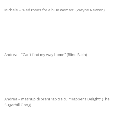
Michele – “Red roses for a blue woman” (Wayne Newton)
Andrea – “Can’t find my way home” (Blind Faith)
Andrea – mashup di brani rap tra cui “Rapper’s Delight” (The
Sugarhill Gang)