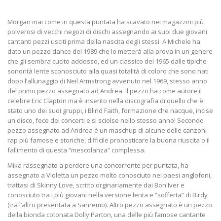
Morgan mai come in questa puntata ha scavato nei magazzini più
polverosi di vecchi negozi di dischi assegnando ai suoi due giovani
cantanti pezzi usciti prima della nascita degli stessi. A Michele ha
dato un pezzo dance del 1989 che lo metterà alla prova in un genere
che gli sembra cucito addosso, ed un classico del 1965 dalle tipiche
sonorità lente sconosciuto alla quasi totalità di coloro che sono nati
dopo l’allunaggio di Neil Armstrong avvenuto nel 1969, stesso anno
del primo pezzo assegnato ad Andrea. Il pezzo ha come autore il
celebre Eric Clapton ma è inserito nella discografia di quello che è
stato uno dei suoi gruppi, i Blind Faith, formazione che nacque, incise
un disco, fece dei concerti e si sciolse nello stesso anno! Secondo
pezzo assegnato ad Andrea è un maschup di alcune delle canzoni
rap più famose e storiche, difficile pronosticare la buona riuscita o il
fallimento di questa “mescolanza” complessa.
Mika rassegnato a perdere una concorrente per puntata, ha
assegnato a Violetta un pezzo molto conosciuto nei paesi anglofoni,
trattasi di Skinny Love, scritto orginariamente dai Bon Iver e
conosciuto tra i più giovani nella versione lenta e “sofferta” di Birdy
(tra l’altro presentata a Sanremo). Altro pezzo assegnato è un pezzo
della bionda cotonata Dolly Parton, una delle più famose cantante