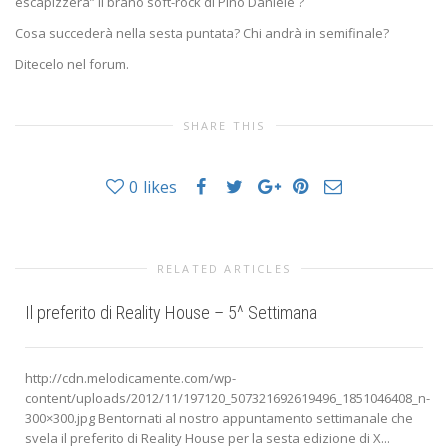
escapizzera” il brano soft-rock di Pino Daniele ?
Cosa succederà nella sesta puntata? Chi andrà in semifinale?
Ditecelo nel forum.
SHARE THIS
0
likes
RELATED ARTICLES
Il preferito di Reality House – 5^ Settimana
http://cdn.melodicamente.com/wp-
content/uploads/2012/11/197120_507321692619496_1851046408_n-
300×300.jpg Bentornati al nostro appuntamento settimanale che
svela il preferito di Reality House per la sesta edizione di X...