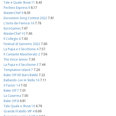
Tale e Quale Show 11
8.43
Pechino Express 9
8.17
MasterChef 9
8.03
Eurovision Song Contest 2022
7.81
L'Isola dei Famosi 16
7.78
EuroGames
7.67
MasterChef 10
7.66
Il Collegio 6
7.63
Festival di Sanremo 2022
7.60
La Pupa e il Secchione 4
7.57
Il Cantante Mascherato 2
7.56
The Voice Senior
7.36
La Pupa e il Secchione 3
7.44
Temptation Island 7
7.26
Bake Off All Stars Battle
7.22
Ballando con le Stelle 16
7.11
X Factor 14
7.02
Bake Off 7
7.01
La Caserma
7.00
Bake Off 8
6.81
Tale Quale e Show 10
6.78
Grande Fratello VIP 4
6.69