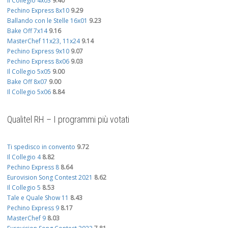
Il Collegio 4x03
9.40
Pechino Express 8x10
9.29
Ballando con le Stelle 16x01
9.23
Bake Off 7x14
9.16
MasterChef 11x23, 11x24
9.14
Pechino Express 9x10
9.07
Pechino Express 8x06
9.03
Il Collegio 5x05
9.00
Bake Off 8x07
9.00
Il Collegio 5x06
8.84
Qualitel RH – I programmi più votati
Ti spedisco in convento
9.72
Il Collegio 4
8.82
Pechino Express 8
8.64
Eurovision Song Contest 2021
8.62
Il Collegio 5
8.53
Tale e Quale Show 11
8.43
Pechino Express 9
8.17
MasterChef 9
8.03