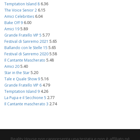
Temptation Island 8
6.36
The Voice Senior 2
6.15
Amici Celebrities
6.04
Bake Off 9
6.00
Amici 19
5.89
Grande Fratello VIP 5
5.77
Festival di Sanremo 2021
5.65
Ballando con le Stelle 15
5.65
Festival di Sanremo 2020
5.58
Il Cantante Mascherato
5.48
Amici 20
5.40
Star in the Star
5.20
Tale e Quale Show 9
5.16
Grande Fratello VIP 6
4.79
Temptation Island 9
4.26
La Pupa e il Secchione 5
2.77
Il Cantante mascherato 3
2.74
Reality House non rappresenta una testata e non è affiliato né