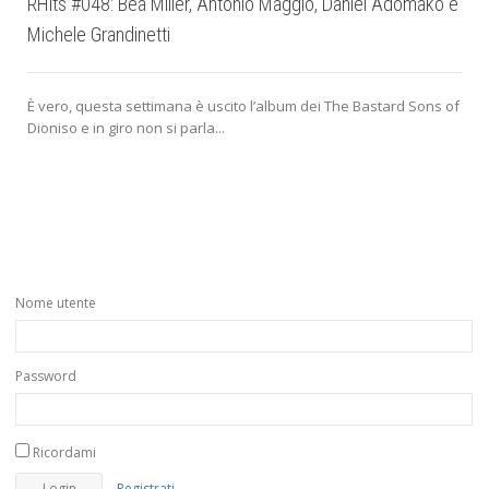
RHits #048: Bea Miller, Antonio Maggio, Daniel Adomako e
Michele Grandinetti
È vero, questa settimana è uscito l’album dei The Bastard Sons of
d
Dioniso e in giro non si parla...
Nome utente
Password
Ricordami
Registrati