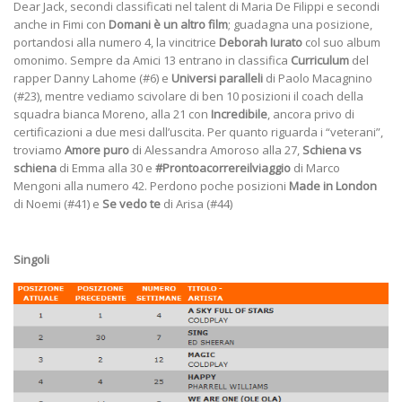
Dear Jack, secondi classificati nel talent di Maria De Filippi e secondi
anche in Fimi con
Domani è un altro film
; guadagna una posizione,
portandosi alla numero 4, la vincitrice
Deborah Iurato
col suo album
omonimo. Sempre da Amici 13 entrano in classifica
Curriculum
del
rapper Danny Lahome (#6) e
Universi paralleli
di Paolo Macagnino
(#23), mentre vediamo scivolare di ben 10 posizioni il coach della
squadra bianca Moreno, alla 21 con
Incredibile
, ancora privo di
certificazioni a due mesi dall’uscita. Per quanto riguarda i “veterani”,
troviamo
Amore puro
di Alessandra Amoroso alla 27,
Schiena vs
schiena
di Emma alla 30 e
#Prontoacorrereilviaggio
di Marco
Mengoni alla numero 42. Perdono poche posizioni
Made in London
di Noemi (#41) e
Se vedo te
di Arisa (#44)
Singoli