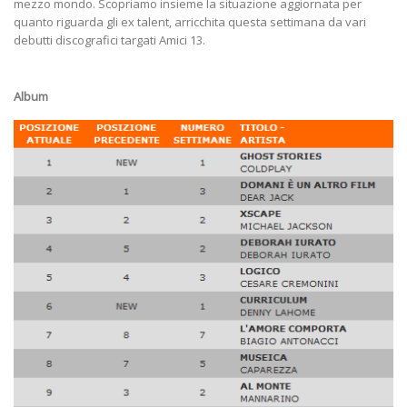
mezzo mondo. Scopriamo insieme la situazione aggiornata per
quanto riguarda gli ex talent, arricchita questa settimana da vari
debutti discografici targati Amici 13.
Album