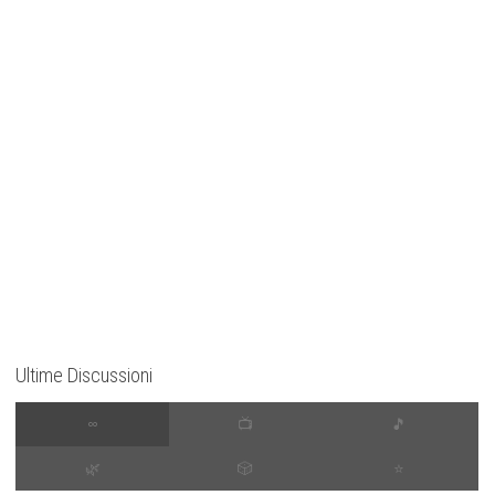
Ultime Discussioni
∞
📺
🎵
🌿
🎲
⭐️