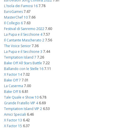
Eurovision Song Contest 2022
7.81
L'Isola dei Famosi 16
7.78
EuroGames
7.67
MasterChef 10
7.66
Il Collegio 6
7.63
Festival di Sanremo 2022
7.60
La Pupa e il Secchione 4
7.57
Il Cantante Mascherato 2
7.56
The Voice Senior
7.36
La Pupa e il Secchione 3
7.44
Temptation Island 7
7.26
Bake Off All Stars Battle
7.22
Ballando con le Stelle 16
7.11
X Factor 14
7.02
Bake Off 7
7.01
La Caserma
7.00
Bake Off 8
6.81
Tale Quale e Show 10
6.78
Grande Fratello VIP 4
6.69
Temptation Island VIP 2
6.53
Amici Speciali
6.46
X Factor 13
6.42
X Factor 15
6.37