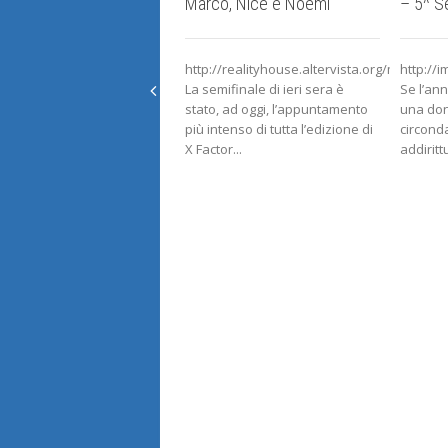
Marco, Nice e Noemi
– 5^ S
http://realityhouse.altervista.org/modules/
http://
La semifinale di ieri sera è
Se l’an
stato, ad oggi, l’appuntamento
una don
più intenso di tutta l’edizione di
circonda
X Factor...
addirittu