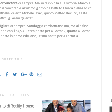
lior Vincitore
di sempre. Mai in dubbio la sua vittoria: Marco è
to il concorso e all’ultimo giorno ha battuto Chiara Galiazzo col
thalie, quarto Michele Bravi, quinto Matteo Becucci, sesta
ttimi gli Aram Quartet.
igliore
di sempre. Sondaggio combattutissimo, ma alla fine
ione con il 54,5%. Terzo posto per X Factor 2, quarto X Factor
 sesta la prima edizione, ultimo posto per X Factor 4.
SHARE THIS
s
LATED ARTICLES
U
erito di Reality House