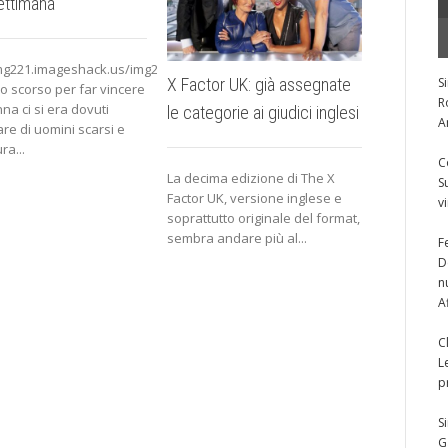
ettimana
xfactorallstars/images/grafiche/finale1.jpg
img221.imageshack.us/img221/1489/37704110150497831637277bk.jpg
S
X Factor UK: già assegnate
Il Preferi
no scorso per far vincere
R
na ci si era dovuti
le categorie ai giudici inglesi
– Festiva
A
re di uomini scarsi e
serata
ra...
C
La decima edizione di The X
S
Factor UK, versione inglese e
v
Nonostante
soprattutto originale del format,
performance
sembra andare più al...
F
sera (dove
D
nona classi
n
“Bagnati dal
A
C
L
p
S
G