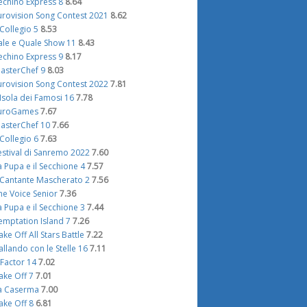
echino Express 8
8.64
urovision Song Contest 2021
8.62
l Collegio 5
8.53
ale e Quale Show 11
8.43
echino Express 9
8.17
asterChef 9
8.03
urovision Song Contest 2022
7.81
'Isola dei Famosi 16
7.78
uroGames
7.67
asterChef 10
7.66
l Collegio 6
7.63
estival di Sanremo 2022
7.60
a Pupa e il Secchione 4
7.57
l Cantante Mascherato 2
7.56
he Voice Senior
7.36
a Pupa e il Secchione 3
7.44
emptation Island 7
7.26
ake Off All Stars Battle
7.22
allando con le Stelle 16
7.11
 Factor 14
7.02
ake Off 7
7.01
a Caserma
7.00
ake Off 8
6.81