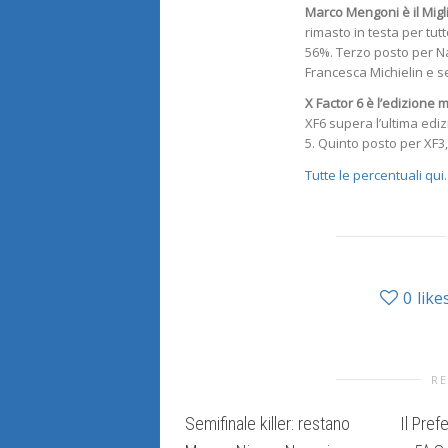
Marco Mengoni
è il Mig
rimasto in testa per tut
56%. Terzo posto per Na
Francesca Michielin e se
X Factor 6 è l’edizione m
XF6 supera l’ultima ediz
5. Quinto posto per XF3,
Tutte le percentuali qui
.
0
like
RE
Semifinale killer: restano
Il Pref