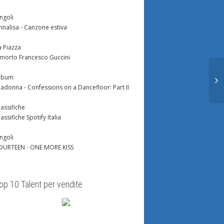
ingoli
nnalisa - Canzone estiva
a Piazza
 morto Francesco Guccini
lbum
adonna - Confessions on a Dancefloor: Part II
lassifiche
lassifiche Spotify Italia
ingoli
OURTEEN - ONE MORE KISS
op 10 Talent per vendite