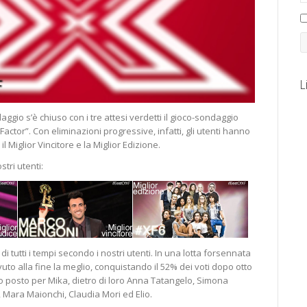
L
aggio s’è chiuso con i tre attesi verdetti il gioco-sondaggio
Factor”. Con eliminazioni progressive, infatti, gli utenti hanno
 il Miglior Vincitore e la Miglior Edizione.
stri utenti:
di tutti i tempi secondo i nostri utenti. In una lotta forsennata
to alla fine la meglio, conquistando il 52% dei voti dopo otto
zo posto per Mika, dietro di loro Anna Tatangelo, Simona
, Mara Maionchi, Claudia Mori ed Elio.