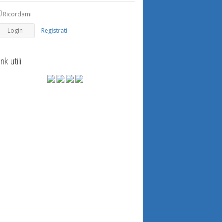
Ricordami
Registrati
ink utili