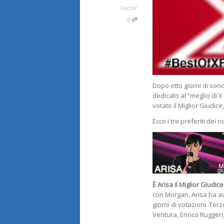
Factor
0
Dopo otto giorni di sond
dedicato al “meglio di X 
votato il Miglior Giudice,
Ecco i tre preferiti dei no
È Arisa il Miglior Giudice
con Morgan, Arisa ha avu
giorni di votazioni. Ter
Ventura, Enrico Ruggeri