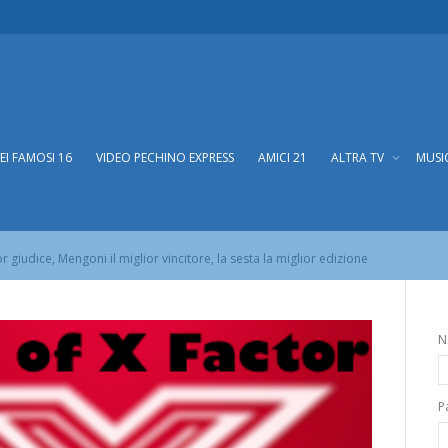
DEI FAMOSI 16
VIDEO PECHINO EXPRESS
AMICI 21
ALTRA TV
MUSI
: Arisa il miglior giudice, Mengoni il miglior vin
lior giudice, Mengoni il miglior vincitore, la sesta la miglior edizione
N
P