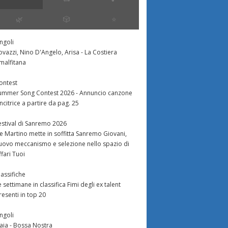
🌿
🎲
⭐️
ingoli
to di Reality House
ESC: risultati sondaggio e
Conferenza 
ovazzi, Nino D'Angelo, Arisa - La Costiera
l di Sanremo: Terza
pronostici 2^ semifinale
Factor 7: rip
malfitana
eliminati agl
ontest
finale al Fo
Eccoci finalmente pronti a
ummer Song Contest 2026 - Annuncio canzone
scoprire gli altri 10 che secondo
incitrice a partire da pag. 25
 la disastrosa
il pubblico di Reality House
 al televoto di ieri
Finale al For
meritano la finale.Partiamo...
estival di Sanremo 2026
 è risultata essere
fronte a 7000
e Martino mette in soffitta Sanremo Giovani,
ficata), è ancora
ripescaggio tra
uovo meccanismo e selezione nello spazio di
...
Home Visit....
ffari Tuoi
lassifiche
e settimane in classifica Fimi degli ex talent
resenti in top 20
ingoli
aia - Bossa Nostra