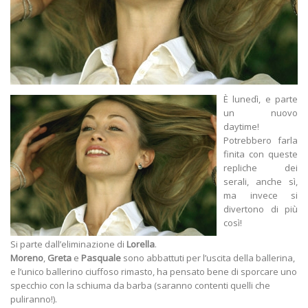
È lunedì, e parte
un nuovo
daytime!
Potrebbero farla
finita con queste
repliche dei
serali, anche sì,
ma invece si
divertono di più
così!
Si parte dall’eliminazione di
Lorella
.
Moreno
,
Greta
e
Pasquale
sono abbattuti per l’uscita della ballerina,
e l’unico ballerino ciuffoso rimasto, ha pensato bene di sporcare uno
specchio con la schiuma da barba (saranno contenti quelli che
puliranno!).