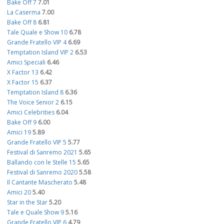
Bake Off 7
7.01
La Caserma
7.00
Bake Off 8
6.81
Tale Quale e Show 10
6.78
Grande Fratello VIP 4
6.69
Temptation Island VIP 2
6.53
Amici Speciali
6.46
X Factor 13
6.42
X Factor 15
6.37
Temptation Island 8
6.36
The Voice Senior 2
6.15
Amici Celebrities
6.04
Bake Off 9
6.00
Amici 19
5.89
Grande Fratello VIP 5
5.77
Festival di Sanremo 2021
5.65
Ballando con le Stelle 15
5.65
Festival di Sanremo 2020
5.58
Il Cantante Mascherato
5.48
Amici 20
5.40
Star in the Star
5.20
Tale e Quale Show 9
5.16
Grande Fratello VIP 6
4.79