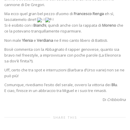
cannone di De Gregori.
Ma ecco quel gran bel pezzo d’uomo di
Francesco Renga
eh sì,
lasciatemelo dire!!
Si è esibito con i
Bianchi
, quindi anche con la rappata di
Moreno
che
ce la potevano tranquillamente risparmiare.
Non male
Ylenia
e
Verdiana
ne Il mio canto libero di Battisti.
Bosè commenta con la Abbagnato il rapper genovese, quanto sia
bravo nel freestyle, a improvvisare con poche parole (La Eleonora
sa dov’è finita?!).
Uff, certo che tra spot e interruzioni (Barbara d’Urso varie) non se ne
può più!
Comunque, rivediamo l’esito del serale, ovvero la vittoria dei
Blu
.
E ciao, finisce in un abbraccio tra Miguel e i suoi tre rimasti.
Di
Cribbiolina
SHARE THIS