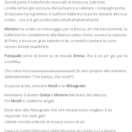
Quindi parte il sottofondo musicale di tristezza, tutti tristi.
Lorella arriva già senza la divisa bianca a salutare i compagni prima
di lasciare il programma. Il ciuffoso ballerino la porta davanti alla sua
scritta… ma si è già sciolta tutta (Ahahahahahahah!!!).
Moreno
ha scritto un messaggio per la Boccia, eh che bei momenti, la
ballerina fa i complimenti alla Manuzi (alias Greta, ovvero la copiona
di Pink), e trova un gran talento in lei, a sentirla cantare le sono
venuti i brividi (mahhhh!).
Pasquale
cerca di tirare su di morale
Emma
, che è un po’ giù per la
sconfitta.
Che roba noiosaaaaaaaaaaaaaaaaaa! (lo dico proprio alla maniera
della Mondaini “Che barba, che noia!!”).
Si passa ai blu, arrivano
Bosè
e la
Abbagnato
.
Rivediamo il duetto
Greta
e
Moreno
Nel mare del silenzio.
Poi
Nicolò
e i ballerini-angeli.
Bosè dice alla Abbagnato che i tre rimasti sono i migliori. E lei
risponde:”Ho visto già!”.
L’étoile ricorda a Nicolò di essere sicuro di sé.
Emma è soddisfattissima dell’esibizione di Lorella su La donna