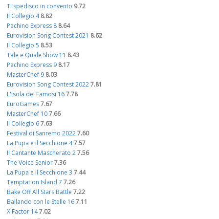
Ti spedisco in convento
9.72
Il Collegio 4
8.82
Pechino Express 8
8.64
Eurovision Song Contest 2021
8.62
Il Collegio 5
8.53
Tale e Quale Show 11
8.43
Pechino Express 9
8.17
MasterChef 9
8.03
Eurovision Song Contest 2022
7.81
L'Isola dei Famosi 16
7.78
EuroGames
7.67
MasterChef 10
7.66
Il Collegio 6
7.63
Festival di Sanremo 2022
7.60
La Pupa e il Secchione 4
7.57
Il Cantante Mascherato 2
7.56
The Voice Senior
7.36
La Pupa e il Secchione 3
7.44
Temptation Island 7
7.26
Bake Off All Stars Battle
7.22
Ballando con le Stelle 16
7.11
X Factor 14
7.02