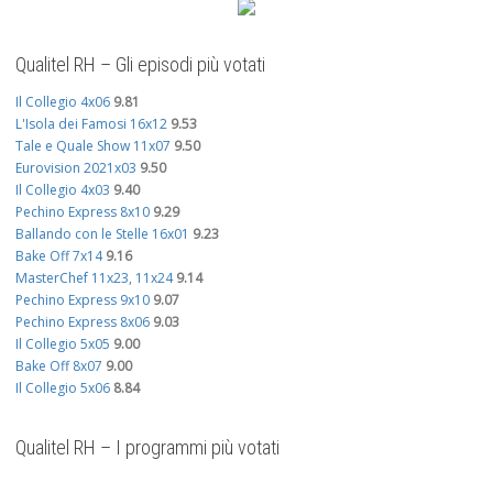
Qualitel RH – Gli episodi più votati
Il Collegio 4x06
9.81
L'Isola dei Famosi 16x12
9.53
Tale e Quale Show 11x07
9.50
Eurovision 2021x03
9.50
Il Collegio 4x03
9.40
Pechino Express 8x10
9.29
Ballando con le Stelle 16x01
9.23
Bake Off 7x14
9.16
MasterChef 11x23, 11x24
9.14
Pechino Express 9x10
9.07
Pechino Express 8x06
9.03
Il Collegio 5x05
9.00
Bake Off 8x07
9.00
Il Collegio 5x06
8.84
Qualitel RH – I programmi più votati