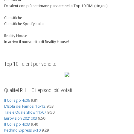
Ex talent con più settimane passate nella Top 10 FIMI (singoli)
Classifiche
Classifiche Spotify Italia
Reality House
In arrivo il nuovo sito di Reality House!
Top 10 Talent per vendite
Qualitel RH – Gli episodi più votati
Il Collegio 4x06
9.81
L'Isola dei Famosi 16x12
9.53
Tale e Quale Show 11x07
9.50
Eurovision 2021x03
9.50
Il Collegio 4x03
9.40
Pechino Express 8x10
9.29