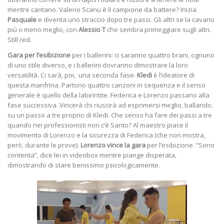
mentre cantano. Valerio Scanu è il campione da battere? Inizia
Pasquale
e diventa uno straccio dopo tre passi. Gli altri se la cavano
più o meno meglio, con
Alessio T
che sembra primeggiare sugli altri.
Still red.
Gara per l’esibizione
per i ballerini: ci saranno quattro brani, ognuno
di uno stile diverso, e i ballerini dovranno dimostrare la loro
versatilità. Ci sarà, poi, una seconda fase.
Kledi
è l’ideatore di
questa manfrina. Partono quattro canzoni in sequenza e il senso
generale è quello della labirintite. Federica e Lorenzo passano alla
fase successiva. Vincerà chi riuscirà ad esprimersi meglio, ballando,
su un passo a tre proprio di Kledi. Che senso ha fare dei passi a tre
quando nei professionisti non c’è Santo? Al maestro piace il
movimento di Lorenzo e la sicurezza di Federica (che non mostra,
però, durante le prove).
Lorenzo vince la gara
per l’esibizione. “Sono
contenta”, dice lei in videobox mentre piange disperata,
dimostrando di stare benissimo psicologicamente.