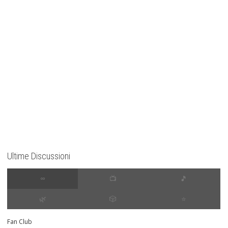
Ultime Discussioni
∞
📺
🎵
🌿
🎲
⭐️
Fan Club