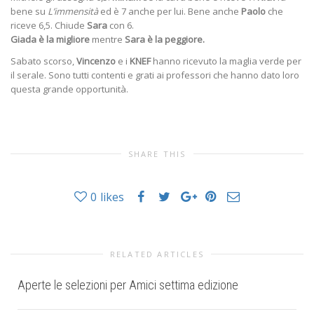
bene
su
L’immensità
ed è 7 anche per lui. Bene anche
Paolo
che
riceve 6,5. Chiude
Sara
con 6.
Giada è la migliore
mentre
Sara è la peggiore.
Sabato scorso,
Vincenzo
e i
KNEF
hanno ricevuto la maglia verde per
il serale. Sono tutti contenti e grati ai professori che hanno dato loro
questa grande opportunità.
SHARE THIS
0
likes
RELATED ARTICLES
Aperte le selezioni per Amici settima edizione