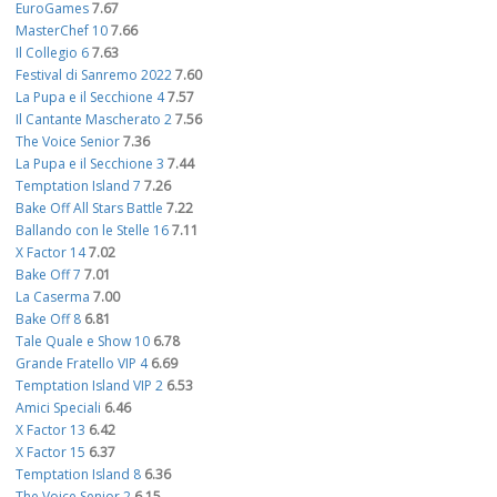
EuroGames
7.67
MasterChef 10
7.66
Il Collegio 6
7.63
Festival di Sanremo 2022
7.60
La Pupa e il Secchione 4
7.57
Il Cantante Mascherato 2
7.56
The Voice Senior
7.36
La Pupa e il Secchione 3
7.44
Temptation Island 7
7.26
Bake Off All Stars Battle
7.22
Ballando con le Stelle 16
7.11
X Factor 14
7.02
Bake Off 7
7.01
La Caserma
7.00
Bake Off 8
6.81
Tale Quale e Show 10
6.78
Grande Fratello VIP 4
6.69
Temptation Island VIP 2
6.53
Amici Speciali
6.46
X Factor 13
6.42
X Factor 15
6.37
Temptation Island 8
6.36
The Voice Senior 2
6.15