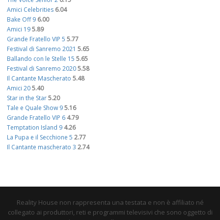
Amici Celebrities
6.04
Bake Off 9
6.00
Amici 19
5.89
Grande Fratello VIP 5
5.77
Festival di Sanremo 2021
5.65
Ballando con le Stelle 15
5.65
Festival di Sanremo 2020
5.58
Il Cantante Mascherato
5.48
Amici 20
5.40
Star in the Star
5.20
Tale e Quale Show 9
5.16
Grande Fratello VIP 6
4.79
Temptation Island 9
4.26
La Pupa e il Secchione 5
2.77
Il Cantante mascherato 3
2.74
Reality House non rappresenta una testata e non è affiliato né
collegato ai produttori, reti e programmi televisivi che sono oggetto di