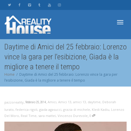
Toggl
Daytime di Amici del 25 febbraio: Lorenzo
vince la gara per l’esibizione, Giada è la
navig
migliore a tenere il tempo
Home
Daytime di Amici del 25 febbraio: Lorenzo vince la gara per
l’esibizione, Giada è la migliore a tenere il tempo
,
,
Amici
,
Amici 13
,
amici 13
,
daytime
,
Deborah
pazzoreality
febbraio 25, 2014
Iurato
,
federica rigoli
,
giada agasucci
,
grazia di michele
,
Kledi Kadiu
,
Lorenzo
,
Del Moro
,
Real Time
,
sara mattei
,
Vincenzo Durevole
0