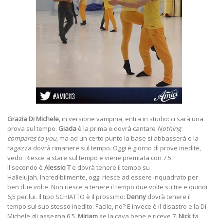
Grazia Di Michele,
in versione vampiria, entra in studio: ci sarà una
prova sul tempo.
Giada
è la prima e dovrà cantare
Nothing
compares to you,
ma
ad un certo punto la base si abbasserà e la
ragazza dovrà rimanere sul tempo. Oggi è giorno di prove inedite,
vedo. Riesce a stare sul tempo e viene premiata con 7.5.
Il secondo è
Alessio T
e dovrà tenere il tempo su
Hallelujah
.
Incredibilmente, oggi riesce ad essere inquadrato per
ben due volte. Non riesce a tenere il tempo due volte su tre e quindi
6,5 per lui. Il tipo SCHIATTO è il prossimo:
Denny
dovrà tenere il
tempo sul suo stesso inedito. Facile, no? E invece è il disastro e la Di
Michele gli assegna 6,5.
Miriam
se la cava bene e riceve 7.
Nick
fa