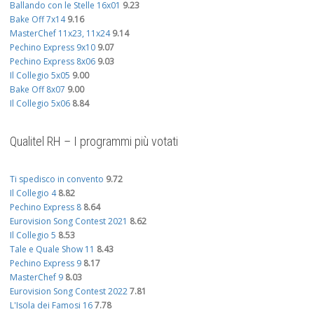
Ballando con le Stelle 16x01
9.23
Bake Off 7x14
9.16
MasterChef 11x23, 11x24
9.14
Pechino Express 9x10
9.07
Pechino Express 8x06
9.03
Il Collegio 5x05
9.00
Bake Off 8x07
9.00
Il Collegio 5x06
8.84
Qualitel RH – I programmi più votati
Ti spedisco in convento
9.72
Il Collegio 4
8.82
Pechino Express 8
8.64
Eurovision Song Contest 2021
8.62
Il Collegio 5
8.53
Tale e Quale Show 11
8.43
Pechino Express 9
8.17
MasterChef 9
8.03
Eurovision Song Contest 2022
7.81
L'Isola dei Famosi 16
7.78