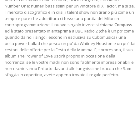
Number One: numeri bassissimi per un vincitore di X Factor, ma si sa,
il mercato discografico è in crisi, i talent show non tirano più come un
tempo e pare che addirittura ci fosse una partita del Milan in
controprogrammazione. Il nuovo singolo invece si chiama
Compass
ed è stato presentato in anteprima a BBC Radio 2 (che è un po’ come
quando da noi i singoli escono in esclusiva su Cubomusica): una
bella power ballad che pesca un po’ da Whitney Houston e un po’ dai
cestoni delle offerte per la Festa della Mamma. E, sorpresona, il suo
album The Power of Love uscirà proprio in occasione della
ricorrenza: se le vostre madri non sono facilmente impressionabili e
non rischieranno l’infarto davanti alle lunghissime braccia che Sam
sfoggia in copertina, avete appena trovato il regalo perfetto.