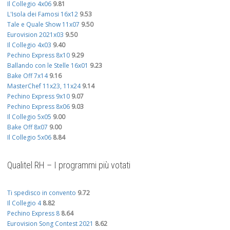
Il Collegio 4x06
9.81
L'Isola dei Famosi 16x12
9.53
Tale e Quale Show 11x07
9.50
Eurovision 2021x03
9.50
Il Collegio 4x03
9.40
Pechino Express 8x10
9.29
Ballando con le Stelle 16x01
9.23
Bake Off 7x14
9.16
MasterChef 11x23, 11x24
9.14
Pechino Express 9x10
9.07
Pechino Express 8x06
9.03
Il Collegio 5x05
9.00
Bake Off 8x07
9.00
Il Collegio 5x06
8.84
Qualitel RH – I programmi più votati
Ti spedisco in convento
9.72
Il Collegio 4
8.82
Pechino Express 8
8.64
Eurovision Song Contest 2021
8.62