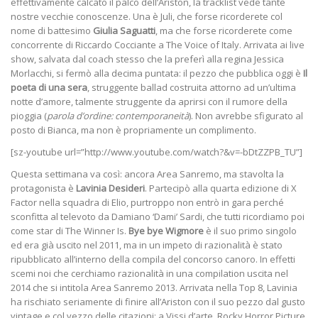
effettivamente calcato il palco dell’Ariston, la tracklist vede tante
nostre vecchie conoscenze. Una è Juli, che forse ricorderete col
nome di battesimo
Giulia Saguatti
, ma che forse ricorderete come
concorrente di Riccardo Cocciante a The Voice of Italy. Arrivata ai live
show, salvata dal coach stesso che la preferì alla regina Jessica
Morlacchi, si fermò alla decima puntata: il pezzo che pubblica oggi è
Il
poeta di una sera
, struggente ballad costruita attorno ad un’ultima
notte d’amore, talmente struggente da aprirsi con il rumore della
pioggia (
parola d’ordine: contemporaneità
). Non avrebbe sfigurato al
posto di Bianca, ma non è propriamente un complimento.
[sz-youtube url=”http://www.youtube.com/watch?&v=-bDtZZPB_TU”]
Questa settimana va così: ancora Area Sanremo, ma stavolta la
protagonista è
Lavinia Desideri
. Partecipò alla quarta edizione di X
Factor nella squadra di Elio, purtroppo non entrò in gara perché
sconfitta al televoto da Damiano ‘Dami’ Sardi, che tutti ricordiamo poi
come star di The Winner Is.
Bye bye Wigmore
è il suo primo singolo
ed era già uscito nel 2011, ma in un impeto di razionalità è stato
ripubblicato all’interno della compila del concorso canoro. In effetti
scemi noi che cerchiamo razionalità in una compilation uscita nel
2014 che si intitola Area Sanremo 2013. Arrivata nella Top 8, Lavinia
ha rischiato seriamente di finire all’Ariston con il suo pezzo dal gusto
vintage e col vezzo delle citazioni: a Vissi d’arte, Rocky Horror Picture