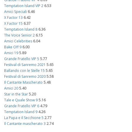
Temptation Island VIP 2
6.53
Amici Speciali
6.46
X Factor 13
6.42
X Factor 15
6.37
Temptation Island 8
6.36
The Voice Senior 2
6.15
Amici Celebrities
6.04
Bake Off 9
6.00
Amici 19
5.89
Grande Fratello VIP 5
5.77
Festival di Sanremo 2021
5.65
Ballando con le Stelle 15
5.65
Festival di Sanremo 2020
5.58
Il Cantante Mascherato
5.48
Amici 20
5.40
Star in the Star
5.20
Tale e Quale Show 9
5.16
Grande Fratello VIP 6
4.79
Temptation Island 9
4.26
La Pupa e il Secchione 5
2.77
Il Cantante mascherato 3
2.74