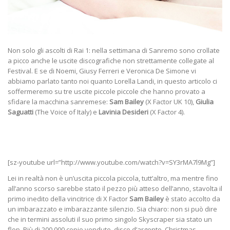
Non solo gli ascolti di Rai 1: nella settimana di Sanremo sono crollate
a picco anche le uscite discografiche non strettamente collegate al
Festival. E se di Noemi, Giusy Ferreri e Veronica De Simone vi
abbiamo parlato tanto noi quanto Lorella Landi, in questo articolo ci
soffermeremo su tre uscite piccole piccole che hanno provato a
sfidare la macchina sanremese:
Sam Bailey
(X Factor UK 10),
Giulia
Saguatti
(The Voice of Italy) e
Lavinia Desideri
(X Factor 4).
[sz-youtube url=”http://www.youtube.com/watch?v=SY3rMA7l9Mg”]
Lei in realtà non è un’uscita piccola piccola, tutt’altro, ma mentre fino
all’anno scorso sarebbe stato il pezzo più atteso dell’anno, stavolta il
primo inedito della vincitrice di X Factor
Sam Bailey
è stato accolto da
un imbarazzato e imbarazzante silenzio. Sia chiaro: non si può dire
che in termini assoluti il suo primo singolo Skyscraper sia stato un
flop. Più di 200.000 copie vendute, disco d’argento, Christmas