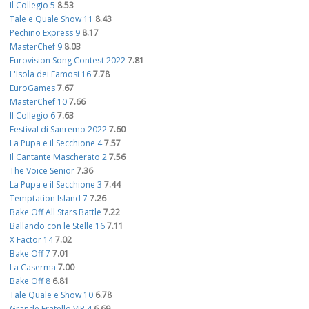
Il Collegio 5
8.53
Tale e Quale Show 11
8.43
Pechino Express 9
8.17
MasterChef 9
8.03
Eurovision Song Contest 2022
7.81
L'Isola dei Famosi 16
7.78
EuroGames
7.67
MasterChef 10
7.66
Il Collegio 6
7.63
Festival di Sanremo 2022
7.60
La Pupa e il Secchione 4
7.57
Il Cantante Mascherato 2
7.56
The Voice Senior
7.36
La Pupa e il Secchione 3
7.44
Temptation Island 7
7.26
Bake Off All Stars Battle
7.22
Ballando con le Stelle 16
7.11
X Factor 14
7.02
Bake Off 7
7.01
La Caserma
7.00
Bake Off 8
6.81
Tale Quale e Show 10
6.78
Grande Fratello VIP 4
6.69