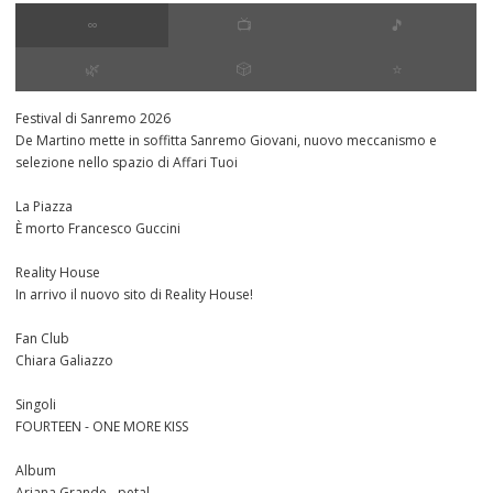
∞
📺
🎵
🌿
🎲
⭐️
Festival di Sanremo 2026
De Martino mette in soffitta Sanremo Giovani, nuovo meccanismo e
selezione nello spazio di Affari Tuoi
La Piazza
È morto Francesco Guccini
Reality House
In arrivo il nuovo sito di Reality House!
Fan Club
Chiara Galiazzo
Singoli
FOURTEEN - ONE MORE KISS
Album
Ariana Grande - petal