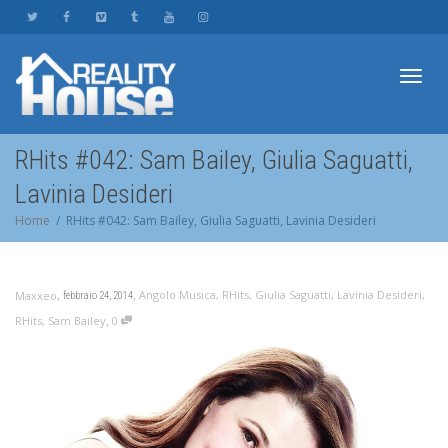
Toggl
RHits #042: Sam Bailey, Giulia Saguatti,
Lavinia Desideri
navig
Home
RHits #042: Sam Bailey, Giulia Saguatti, Lavinia Desideri
,
,
Angolo Musica
,
RHits
,
Giulia Saguatti
,
Lavinia Desideri
,
Maxxeo
febbraio 24, 2014
,
RHits
,
Sam Bailey
0