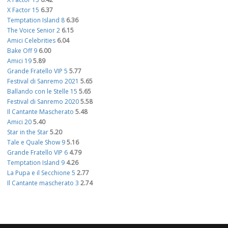
X Factor 15
6.37
Temptation Island 8
6.36
The Voice Senior 2
6.15
Amici Celebrities
6.04
Bake Off 9
6.00
Amici 19
5.89
Grande Fratello VIP 5
5.77
Festival di Sanremo 2021
5.65
Ballando con le Stelle 15
5.65
Festival di Sanremo 2020
5.58
Il Cantante Mascherato
5.48
Amici 20
5.40
Star in the Star
5.20
Tale e Quale Show 9
5.16
Grande Fratello VIP 6
4.79
Temptation Island 9
4.26
La Pupa e il Secchione 5
2.77
Il Cantante mascherato 3
2.74