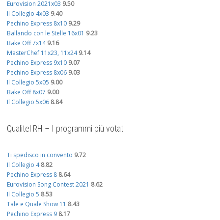
Eurovision 2021x03
9.50
Il Collegio 4x03
9.40
Pechino Express 8x10
9.29
Ballando con le Stelle 16x01
9.23
Bake Off 7x14
9.16
MasterChef 11x23, 11x24
9.14
Pechino Express 9x10
9.07
Pechino Express 8x06
9.03
Il Collegio 5x05
9.00
Bake Off 8x07
9.00
Il Collegio 5x06
8.84
Qualitel RH – I programmi più votati
Ti spedisco in convento
9.72
Il Collegio 4
8.82
Pechino Express 8
8.64
Eurovision Song Contest 2021
8.62
Il Collegio 5
8.53
Tale e Quale Show 11
8.43
Pechino Express 9
8.17