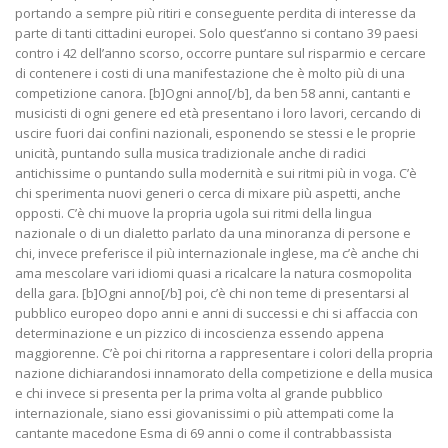
portando a sempre più ritiri e conseguente perdita di interesse da
parte di tanti cittadini europei. Solo quest’anno si contano 39 paesi
contro i 42 dell’anno scorso, occorre puntare sul risparmio e cercare
di contenere i costi di una manifestazione che è molto più di una
competizione canora. [b]Ogni anno[/b], da ben 58 anni, cantanti e
musicisti di ogni genere ed età presentano i loro lavori, cercando di
uscire fuori dai confini nazionali, esponendo se stessi e le proprie
unicità, puntando sulla musica tradizionale anche di radici
antichissime o puntando sulla modernità e sui ritmi più in voga. C’è
chi sperimenta nuovi generi o cerca di mixare più aspetti, anche
opposti. C’è chi muove la propria ugola sui ritmi della lingua
nazionale o di un dialetto parlato da una minoranza di persone e
chi, invece preferisce il più internazionale inglese, ma c’è anche chi
ama mescolare vari idiomi quasi a ricalcare la natura cosmopolita
della gara. [b]Ogni anno[/b] poi, c’è chi non teme di presentarsi al
pubblico europeo dopo anni e anni di successi e chi si affaccia con
determinazione e un pizzico di incoscienza essendo appena
maggiorenne. C’è poi chi ritorna a rappresentare i colori della propria
nazione dichiarandosi innamorato della competizione e della musica
e chi invece si presenta per la prima volta al grande pubblico
internazionale, siano essi giovanissimi o più attempati come la
cantante macedone Esma di 69 anni o come il contrabbassista