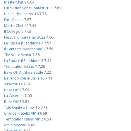
MasterChef 9
8.03
Eurovision Song Contest 2022
7.81
L'Isola dei Famosi 16
7.78
EuroGames
7.67
MasterChef 10
7.66
Il Collegio 6
7.63
Festival di Sanremo 2022
7.60
La Pupa e il Secchione 4
7.57
Il Cantante Mascherato 2
7.56
The Voice Senior
7.36
La Pupa e il Secchione 3
7.44
Temptation Island 7
7.26
Bake Off All Stars Battle
7.22
Ballando con le Stelle 16
7.11
X Factor 14
7.02
Bake Off 7
7.01
La Caserma
7.00
Bake Off 8
6.81
Tale Quale e Show 10
6.78
Grande Fratello VIP 4
6.69
Temptation Island VIP 2
6.53
Amici Speciali
6.46
X Factor 13
6.42