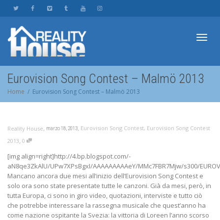
Toggl
Eurovision Song Contest – Malmö 2013
Home
Eurovision Song Contest – Malmö 2013
navig
,
,
Eurovision Song Contest
,
Eurovision Song Contest
Reality House
marzo 18, 2013
,
2013
0
[img align=right]http://4.bp.blogspot.com/-
aN8qe3ZkAlU/UPw7XPsBgxI/AAAAAAAAAeY/MMc7FBR7Mjw/s300/EUROV
Mancano ancora due mesi all’inizio dell’Eurovision Song Contest e
solo ora sono state presentate tutte le canzoni. Già da mesi, però, in
tutta Europa, ci sono in giro video, quotazioni, interviste e tutto ciò
che potrebbe interessare la rassegna musicale che quest’anno ha
come nazione ospitante la Svezia: la vittoria di Loreen l’anno scorso