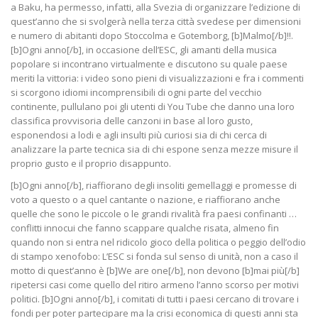
a Baku, ha permesso, infatti, alla Svezia di organizzare l’edizione di
quest’anno che si svolgerà nella terza città svedese per dimensioni
e numero di abitanti dopo Stoccolma e Gotemborg, [b]Malmo[/b]!!.
[b]Ogni anno[/b], in occasione dell’ESC, gli amanti della musica
popolare si incontrano virtualmente e discutono su quale paese
meriti la vittoria: i video sono pieni di visualizzazioni e fra i commenti
si scorgono idiomi incomprensibili di ogni parte del vecchio
continente, pullulano poi gli utenti di You Tube che danno una loro
classifica provvisoria delle canzoni in base al loro gusto,
esponendosi a lodi e agli insulti più curiosi sia di chi cerca di
analizzare la parte tecnica sia di chi espone senza mezze misure il
proprio gusto e il proprio disappunto.
[b]Ogni anno[/b], riaffiorano degli insoliti gemellaggi e promesse di
voto a questo o a quel cantante o nazione, e riaffiorano anche
quelle che sono le piccole o le grandi rivalità fra paesi confinanti …
conflitti innocui che fanno scappare qualche risata, almeno fin
quando non si entra nel ridicolo gioco della politica o peggio dell’odio
di stampo xenofobo: L’ESC si fonda sul senso di unità, non a caso il
motto di quest’anno è [b]We are one[/b], non devono [b]mai più[/b]
ripetersi casi come quello del ritiro armeno l’anno scorso per motivi
politici. [b]Ogni anno[/b], i comitati di tutti i paesi cercano di trovare i
fondi per poter partecipare ma la crisi economica di questi anni sta