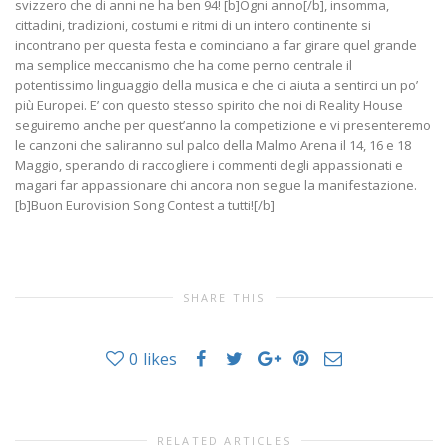
svizzero che di anni ne ha ben 94! [b]Ogni anno[/b], insomma,
cittadini, tradizioni, costumi e ritmi di un intero continente si
incontrano per questa festa e cominciano a far girare quel grande
ma semplice meccanismo che ha come perno centrale il
potentissimo linguaggio della musica e che ci aiuta a sentirci un po’
più Europei. E’ con questo stesso spirito che noi di Reality House
seguiremo anche per quest’anno la competizione e vi presenteremo
le canzoni che saliranno sul palco della Malmo Arena il 14, 16 e 18
Maggio, sperando di raccogliere i commenti degli appassionati e
magari far appassionare chi ancora non segue la manifestazione.
[b]Buon Eurovision Song Contest a tutti![/b]
SHARE THIS
0
likes
RELATED ARTICLES