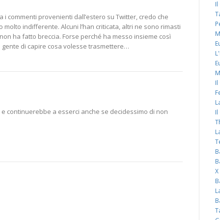
I
T
ra i commenti provenienti dall’estero su Twitter, credo che
P
molto indifferente. Alcuni l’han criticata, altri ne sono rimasti
M
 non ha fatto breccia. Forse perché ha messo insieme così
E
la gente di capire cosa volesse trasmettere…
L
E
M
I
F
L
noi e continuerebbe a esserci anche se decidessimo di non
I
T
L
T
B
B
X
B
L
B
T