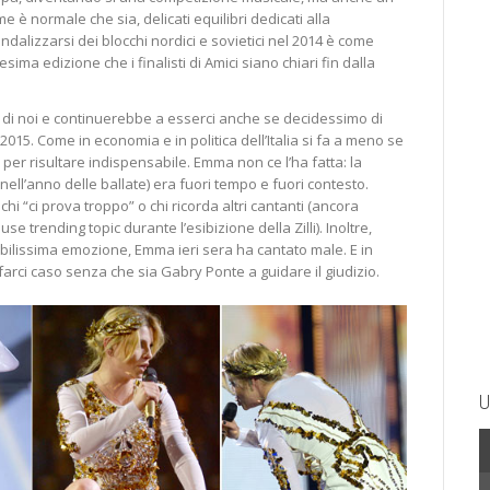
 è normale che sia, delicati equilibri dedicati alla
andalizzarsi dei blocchi nordici e sovietici nel 2014 è come
sima edizione che i finalisti di Amici siano chiari fin dalla
a di noi e continuerebbe a esserci anche se decidessimo di
2015. Come in economia e in politica dell’Italia si fa a meno se
 per risultare indispensabile. Emma non ce l’ha fatta: la
ll’anno delle ballate) era fuori tempo e fuori contesto.
i “ci prova troppo” o chi ricorda altri cantanti (ancora
 trending topic durante l’esibizione della Zilli). Inoltre,
ilissima emozione, Emma ieri sera ha cantato male. E in
farci caso senza che sia Gabry Ponte a guidare il giudizio.
U