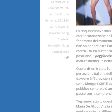
Contest 2014
,
Conchita Wurst
,
emma
,
Emma
Marrone
,
ESC
,
ESC
2014
,
Esc2014
,
La cinquantanovesima ed
Eurovision Song
con l’incoronazione del
Contest
,
fenomeno del momento s
non sa andare oltre l’i
Eurovision Song
contro il muro austriaco
Contest 2014
posizione, il
peggior ris
4
(naturalmente) un netto
Quella di ieri è stata l
percezione italiana del
davvero è l’Eurovision.
come Mengoni (2013) ed 
pubblico sempre più am
passo con la comprensio
Togliamoci subito quest
Maria De Filippi. L’Itali
evoluta insieme all’Eu