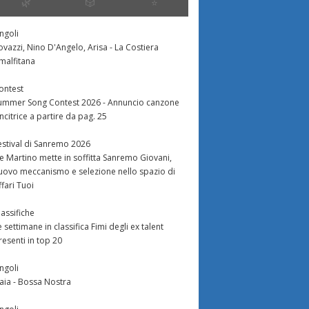
🌿
🎲
⭐️
ingoli
ovazzi, Nino D'Angelo, Arisa - La Costiera
malfitana
ontest
ummer Song Contest 2026 - Annuncio canzone
incitrice a partire da pag. 25
estival di Sanremo 2026
e Martino mette in soffitta Sanremo Giovani,
uovo meccanismo e selezione nello spazio di
ffari Tuoi
lassifiche
e settimane in classifica Fimi degli ex talent
resenti in top 20
ingoli
aia - Bossa Nostra