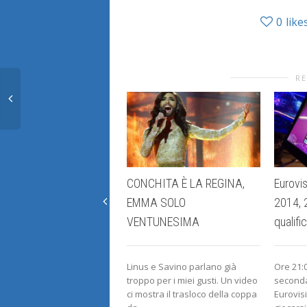
0
like
RE
CONCHITA È LA REGINA,
Eurovi
EMMA SOLO
2014, 2
VENTUNESIMA
qualifi
Linus e Savino parlano già
Ore 21:0
troppo per i miei gusti. Un video
seconda
ci mostra il trasloco della coppa
Eurovis