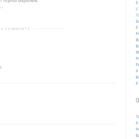
 i 10 posti disponibili,
I
..
L
T
E
I
4 COMMENTS
P
B
B
M
P
P
o
I
B
I
Q
T
I
P
E