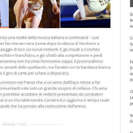
S
R
A
esta una realtà della musica italiana e continuerà – suo
C
i fan che ieri sera (come dopo la vittoria di Vecchioni a
S
eggio di loro sui social network. E giù insulti a Conchita
v
ofobi e transfobici, e giù sfottò alla competizione e piedi
beniamina non ha vinto l’ennesima coppa. Il provincialismo
F
: non amanti dello spettacolo, ma fanatici con la bandana bianca
D
 il giro di carte per urlare o disperarsi.
n
A
Eurovision nel Paese che a un anno dall’Expo riesce a far
ppresentanti vale solo un grande sospiro di sollievo. Chi ama
C
n potrebbe accettare di vederlo presentato da conduttori
L
at is on the table
mentre Corriere.it ci aggiorna in tempo reale
p
ppalti che ha portato alla costruzione dell’arena.
S
G
SHARE THIS