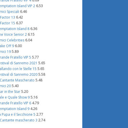
rande Fratello VIP 4
6.69
emptation Island VIP 2
6.53
mici Speciali
6.46
 Factor 13
6.42
 Factor 15
6.37
emptation Island 8
6.36
he Voice Senior 2
6.15
mici Celebrities
6.04
ake Off 9
6.00
mici 19
5.89
rande Fratello VIP 5
5.77
estival di Sanremo 2021
5.65
allando con le Stelle 15
5.65
estival di Sanremo 2020
5.58
l Cantante Mascherato
5.48
mici 20
5.40
tar in the Star
5.20
ale e Quale Show 9
5.16
rande Fratello VIP 6
4.79
emptation Island 9
4.26
a Pupa e il Secchione 5
2.77
l Cantante mascherato 3
2.74