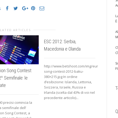
S
A
s
L
È
LATED ARTICLES
A
M
ESC 2012: Serbia,
ESC 2012:
C
Macedonia e Olanda
e Irlanda
C
S
http://www.betshoot.com/img/eurovision-
http://en.
F
sion Song Contest
song-contest-2012-baku-
Ultima info
380×215.jpg In ordine
quanto rig
^ Semifinale: le
d’esibizione: Islanda, Lettonia,
semifinale,
cate
Svizzera, Israele, Russia e
anche l’Ita
T
Irlanda (scelta dal 43% di voi nel
precedente articolo)...
0 precisi comincia la
 semifinale dell’
Q
ion Song Contest, a