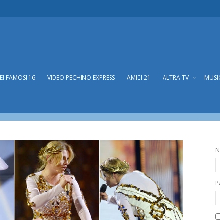
DEI FAMOSI 16
VIDEO PECHINO EXPRESS
AMICI 21
ALTRA TV
MUSI
to provincialismo all’Italiana
ismo all’Italiana
N
P