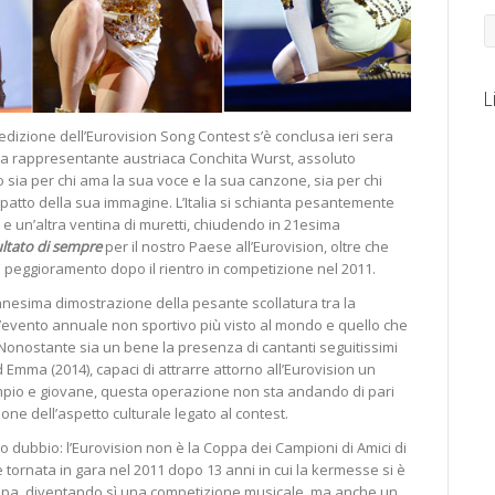
L
izione dell’Eurovision Song Contest s’è conclusa ieri sera
la rappresentante austriaca Conchita Wurst, assoluto
ia per chi ama la sua voce e la sua canzone, sia per chi
mpatto della sua immagine. L’Italia si schianta pesantemente
 e un’altra ventina di muretti, chiudendo in 21esima
ultato di sempre
per il nostro Paese all’Eurovision, oltre che
 peggioramento dopo il rientro in competizione nel 2011.
’ennesima dimostrazione della pesante scollatura tra la
l’evento annuale non sportivo più visto al mondo e quello che
 Nonostante sia un bene la presenza di cantanti seguitissimi
Emma (2014), capaci di attrarre attorno all’Eurovision un
pio e giovane, questa operazione non sta andando di pari
ne dell’aspetto culturale legato al contest.
o dubbio: l’Eurovision non è la Coppa dei Campioni di Amici di
a è tornata in gara nel 2011 dopo 13 anni in cui la kermesse si è
ropa, diventando sì una competizione musicale, ma anche un