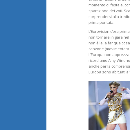
momento di festa e, come
spartizione dei voti. Sc
sorprendersi alla tredice
prima puntata.
L’Eurovision c’era prim
non tornare in gara nel 
non è lei a far qualcosa
canzone (movimentata ne
L’Europa non apprezza ch
ricordiamo Amy Winehouse
anche per la comprensib
Europa sono abituati a 