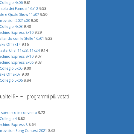
l Collegio 4x06
9.81
'Isola dei Famosi 16x12
9.53
ale e Quale Show 11x07
9.50
urovision 2021x03
9.50
l Collegio 4x03
9.40
echino Express 8x10
9.29
allando con le Stelle 16x01
9.23
ake Off 7x14
9.16
asterChef 11x23, 11x24
9.14
echino Express 9x10
9.07
echino Express 8x06
9.03
l Collegio 5x05
9.00
ake Off 8x07
9.00
l Collegio 5x06
8.84
ualitel RH – I programmi più votati
i spedisco in convento
9.72
l Collegio 4
8.82
echino Express 8
8.64
urovision Song Contest 2021
8.62