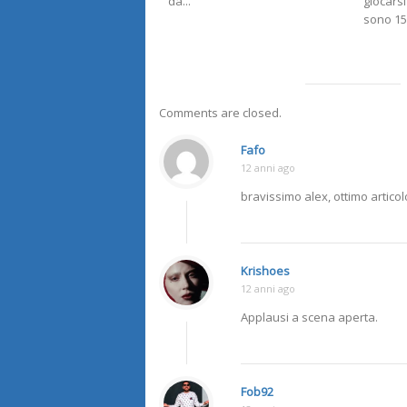
da...
giocarsi
sono 15.
Comments are closed.
Fafo
12 anni ago
bravissimo alex, ottimo articol
Krishoes
12 anni ago
Applausi a scena aperta.
Fob92