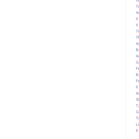
G
T
A
X
X
T
T
A
B
A
G
F
B
F
I
A
S
T
G
T
L
I