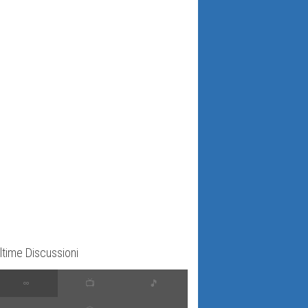
ltime Discussioni
∞
📺
🎵