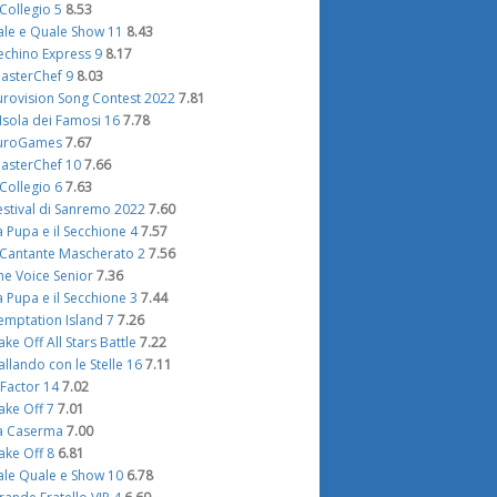
l Collegio 5
8.53
ale e Quale Show 11
8.43
echino Express 9
8.17
asterChef 9
8.03
urovision Song Contest 2022
7.81
'Isola dei Famosi 16
7.78
uroGames
7.67
asterChef 10
7.66
l Collegio 6
7.63
estival di Sanremo 2022
7.60
a Pupa e il Secchione 4
7.57
l Cantante Mascherato 2
7.56
he Voice Senior
7.36
a Pupa e il Secchione 3
7.44
emptation Island 7
7.26
ake Off All Stars Battle
7.22
allando con le Stelle 16
7.11
 Factor 14
7.02
ake Off 7
7.01
a Caserma
7.00
ake Off 8
6.81
ale Quale e Show 10
6.78