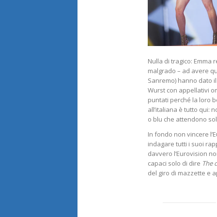
Nulla di tragico: Emma r
malgrado – ad avere que
Sanremo) hanno dato il p
Wurst con appellativi om
puntati perché la loro 
all’italiana è tutto qui
o blu che attendono solo
In fondo non vincere l’
indagare tutti i suoi ra
davvero l’Eurovision no
capaci solo di dire
The c
del giro di mazzette e a