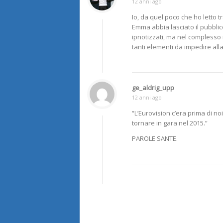
12 anni ago
Io, da quel poco che ho letto t
Emma abbia lasciato il pubblico 
ipnotizzati, ma nel complesso
tanti elementi da impedire al
ge_aldrig_upp
12 anni ago
“L’Eurovision c’era prima di 
tornare in gara nel 2015.”
PAROLE SANTE.