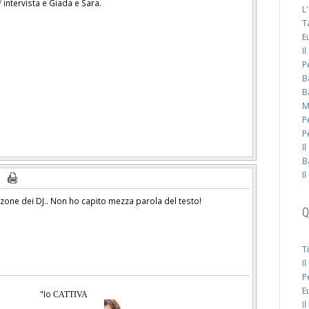
/
intervista e Giada e Sara.
L
T
E
I
P
B
B
M
P
P
I
B
I
zone dei DJ.. Non ho capito mezza parola del testo!
Q
T
I
P
E
"Io
CATTIVA
I