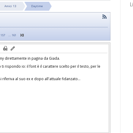
L
Amici 13
Daytime
…
157
161
ony direttamente in pagina da Giada.
i rispondo io: il font è il carattere scelto per il testo, per le
 riferiva al suo ex e dopo all'attuale fidanzato...