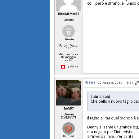
cd... però è strano, è l'unico 
BlackMamba87
Utente
Utente
Forum Posts:
184
Member Since:
10 maggio,
2014
Offline
3050
22 maggio, 2014 - 18:34
Lubna said
Che bello il nuovo taglio ca
Stefy87
Utente
DIAMANTE
Il taglio si ma quel biondo è
Denny si sente un grande big, 
era negato per l'intervistina.
all'inverosimile.. Per carità..
Banned