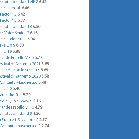
emptation Island VIP 2
6.53
mici Speciali
6.46
 Factor 13
6.42
 Factor 15
6.37
emptation Island 8
6.36
he Voice Senior 2
6.15
mici Celebrities
6.04
ake Off 9
6.00
mici 19
5.89
rande Fratello VIP 5
5.77
estival di Sanremo 2021
5.65
allando con le Stelle 15
5.65
estival di Sanremo 2020
5.58
l Cantante Mascherato
5.48
mici 20
5.40
tar in the Star
5.20
ale e Quale Show 9
5.16
rande Fratello VIP 6
4.79
emptation Island 9
4.26
a Pupa e il Secchione 5
2.77
l Cantante mascherato 3
2.74