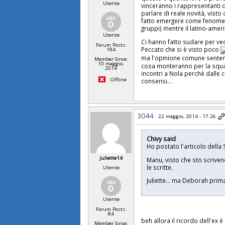
Utente
vinceranno i rappresentanti de
parlare di reale novità, visto
fatto emergere come fenomen
gruppi) mentre il latino-amer
Utente
Ci hanno fatto sudare per ved
Forum Posts:
Peccato che si è visto poco
184
ma l'opinione comune sentenz
Member Since:
10 maggio,
cosa monteranno per la squad
2014
incontri a Nola perchè dalle 
Offline
consensi...
3044
22 maggio, 2014 - 17:26
Chivy said
Ho postato l'articolo della
juliette14
Manu, visto che sto scrivendo
le scritte.
Utente
Juliette... ma Deborah prima
Utente
Forum Posts:
84
beh allora il ricordo dell'ex è
Member Since: