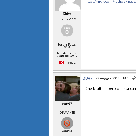
http://mixlr.com/radioeklisse
Chivy
Utente ORO
Utente
Forum Posts:
918
Member Since:
7 agosto, 2013
Offline
3047
22 maggio, 2014 - 18:20
Che bruttina però questa can
Stefy87
Utente
DIAMANTE
Banned