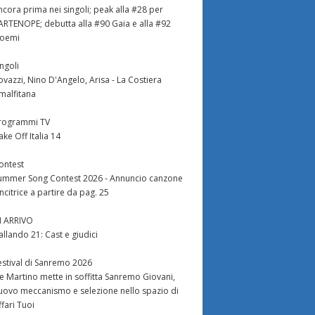
ncora prima nei singoli; peak alla #28 per
ARTENOPE; debutta alla #90 Gaia e alla #92
oemi
ingoli
ovazzi, Nino D'Angelo, Arisa - La Costiera
malfitana
rogrammi TV
ake Off Italia 14
ontest
ummer Song Contest 2026 - Annuncio canzone
incitrice a partire da pag. 25
N ARRIVO
allando 21: Cast e giudici
estival di Sanremo 2026
e Martino mette in soffitta Sanremo Giovani,
uovo meccanismo e selezione nello spazio di
ffari Tuoi