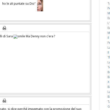
T
ho le ali puntate su Dio"
P
M
E
L
E
M
lli di Sara
Ma Denny non c'era ?
I
F
L
I
T
L
T
B
B
X
B
L
B
T
G
pato, si dice perché impegnato con la promozione del suo