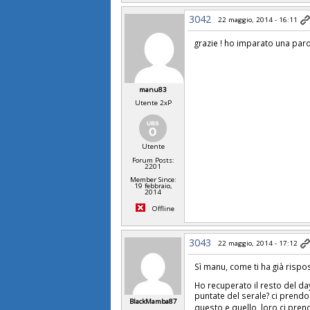
3042
22 maggio, 2014 - 16:11
grazie ! ho imparato una parola
manu83
Utente 2xP
Utente
Forum Posts:
2201
Member Since:
19 febbraio,
2014
Offline
3043
22 maggio, 2014 - 17:12
Sì manu, come ti ha già rispos
Ho recuperato il resto del d
puntate del serale? ci prendo
BlackMamba87
questo e quello, loro ci prend