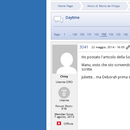
Home Page
Amici di Maria de Filippi
Daytime
...
Page:
1
149
150
151
152
153
154
155
156
3041
22 maggio, 2014 - 16:05
Ho postato l'articolo della S
Manu, visto che sto scrivendo t
scritte.
Juliette... ma Deborah prima si
Chivy
Utente ORO
Utente
Forum Posts:
918
Member Since:
7 agosto, 2013
Offline