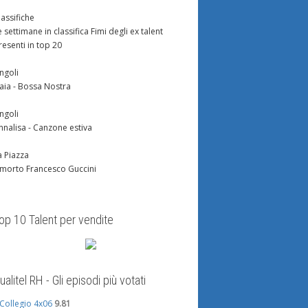
lassifiche
e settimane in classifica Fimi degli ex talent
resenti in top 20
ingoli
aia - Bossa Nostra
ingoli
nnalisa - Canzone estiva
a Piazza
 morto Francesco Guccini
op 10 Talent per vendite
ualitel RH - Gli episodi più votati
l Collegio 4x06
9.81