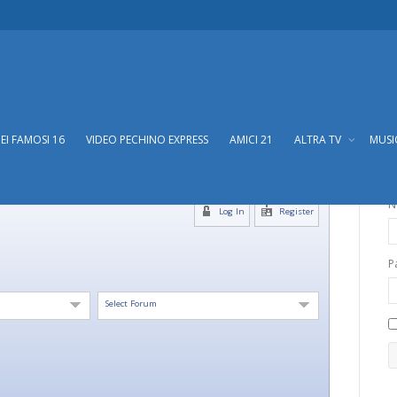
DEI FAMOSI 16
VIDEO PECHINO EXPRESS
AMICI 21
ALTRA TV
MUS
N
Log In
Register
P
Select Forum