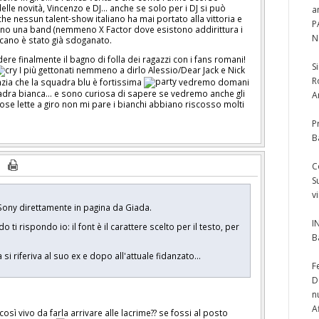
lle novità, Vincenzo e DJ... anche se solo per i DJ si può
a
 che nessun talent-show italiano ha mai portato alla vittoria e
P
o una band (nemmeno X Factor dove esistono addirittura i
N
icano è stato già sdoganato.
ere finalmente il bagno di folla dei ragazzi con i fans romani!
S
I più gettonati nemmeno a dirlo Alessio/Dear Jack e Nick
R
ia che la squadra blu è fortissima
vedremo domani
ra bianca... e sono curiosa di sapere se vedremo anche gli
A
cose lette a giro non mi pare i bianchi abbiano riscosso molti
P
B
C
S
v
 Sony direttamente in pagina da Giada.
I
 ti rispondo io: il font è il carattere scelto per il testo, per
B
 si riferiva al suo ex e dopo all'attuale fidanzato...
F
D
n
A
 così vivo da farla arrivare alle lacrime?? se fossi al posto