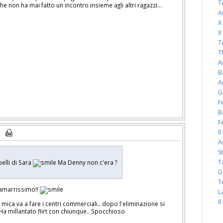
T
che non ha mai fatto un incontro insieme agli altri ragazzi...
A
X
X
T
T
A
B
A
G
F
B
F
I
A
S
T
pelli di Sara
Ma Denny non c'era ?
G
T
 tamarrissimo!!
L
I
mica va a fare i centri commerciali.. dopo l'eliminazione si
. Ha millantato flirt con chiunque.. Spocchioso