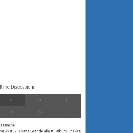
ltime Discussioni
∞
📺
🎵
🌿
🎲
⭐️
lassifiche
imi wk #32: Ariana Grande alla #1 album; Shakira