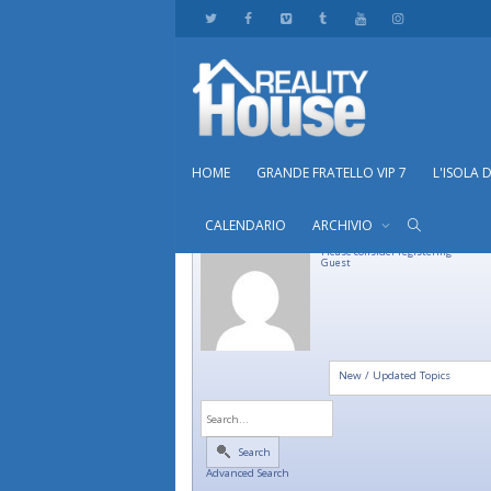
HOME
GRANDE FRATELLO VIP 7
L'ISOLA 
CALENDARIO
ARCHIVIO
Please consider registering
Guest
New / Updated Topics
Search
Advanced Search