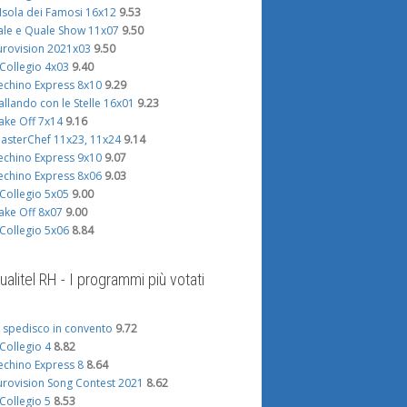
'Isola dei Famosi 16x12
9.53
ale e Quale Show 11x07
9.50
urovision 2021x03
9.50
l Collegio 4x03
9.40
echino Express 8x10
9.29
allando con le Stelle 16x01
9.23
ake Off 7x14
9.16
asterChef 11x23, 11x24
9.14
echino Express 9x10
9.07
echino Express 8x06
9.03
l Collegio 5x05
9.00
ake Off 8x07
9.00
l Collegio 5x06
8.84
ualitel RH - I programmi più votati
i spedisco in convento
9.72
l Collegio 4
8.82
echino Express 8
8.64
urovision Song Contest 2021
8.62
l Collegio 5
8.53