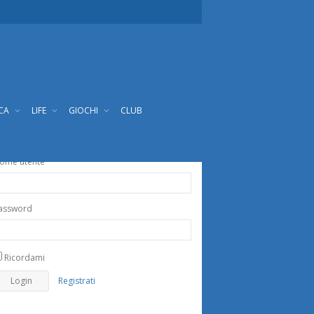
ICA
LIFE
GIOCHI
CLUB
ome utente
assword
Ricordami
Registrati