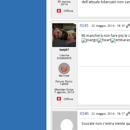
dell'attuale fidanzato non sar
30 marzo,
2014
Offline
3045
22 maggio, 2014 - 18:10
Mi mancherà non fare più le co
Stefy87
Utente
DIAMANTE
Banned
Forum Posts:
14009
Member Since:
7 agosto, 2013
Offline
3046
22 maggio, 2014 - 18:17
Scusate non c'entra niente qu