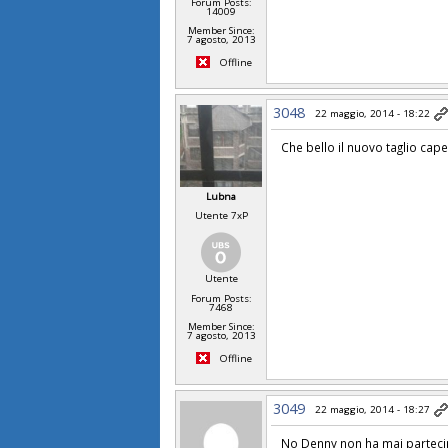
Forum Posts:
14009
Member Since:
7 agosto, 2013
Offline
3048
22 maggio, 2014 - 18:22
Che bello il nuovo taglio cape
Lubna
Utente 7xP
Utente
Forum Posts:
7468
Member Since:
7 agosto, 2013
Offline
3049
22 maggio, 2014 - 18:27
No Denny non ha mai parteci