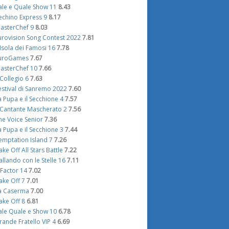
ale e Quale Show 11
8.43
echino Express 9
8.17
asterChef 9
8.03
urovision Song Contest 2022
7.81
'Isola dei Famosi 16
7.78
uroGames
7.67
asterChef 10
7.66
l Collegio 6
7.63
estival di Sanremo 2022
7.60
a Pupa e il Secchione 4
7.57
l Cantante Mascherato 2
7.56
he Voice Senior
7.36
a Pupa e il Secchione 3
7.44
emptation Island 7
7.26
ake Off All Stars Battle
7.22
allando con le Stelle 16
7.11
 Factor 14
7.02
ake Off 7
7.01
a Caserma
7.00
ake Off 8
6.81
ale Quale e Show 10
6.78
rande Fratello VIP 4
6.69