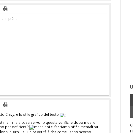
 in più....
U
to Chivy, è lo stile grafico del testo
aytime... ma a cosa servono queste verifiche dopo mesi e
C
no per deficienti?
noi ci facciamo pi**e mentali su
F
ono in giro... e l'unica verità è che come l'anno scorso