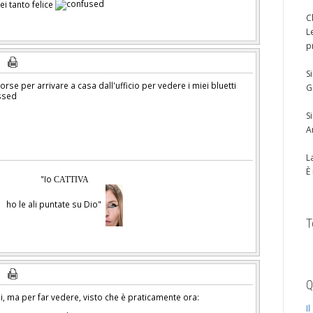
ei tanto felice
C
L
p
S
rse per arrivare a casa dall'ufficio per vedere i miei bluetti
G
S
A
L
È
"Io
CATTIVA
ho le ali puntate su Dio"
T
Q
i, ma per far vedere, visto che è praticamente ora:
I