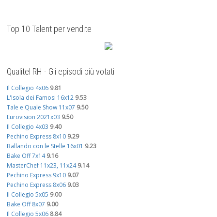
Top 10 Talent per vendite
Qualitel RH - Gli episodi più votati
Il Collegio 4x06
9.81
L'Isola dei Famosi 16x12
9.53
Tale e Quale Show 11x07
9.50
Eurovision 2021x03
9.50
Il Collegio 4x03
9.40
Pechino Express 8x10
9.29
Ballando con le Stelle 16x01
9.23
Bake Off 7x14
9.16
MasterChef 11x23, 11x24
9.14
Pechino Express 9x10
9.07
Pechino Express 8x06
9.03
Il Collegio 5x05
9.00
Bake Off 8x07
9.00
Il Collegio 5x06
8.84