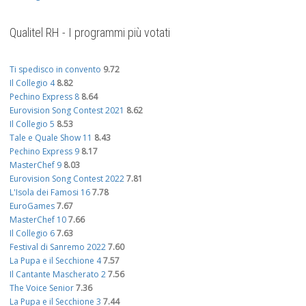
Qualitel RH - I programmi più votati
Ti spedisco in convento
9.72
Il Collegio 4
8.82
Pechino Express 8
8.64
Eurovision Song Contest 2021
8.62
Il Collegio 5
8.53
Tale e Quale Show 11
8.43
Pechino Express 9
8.17
MasterChef 9
8.03
Eurovision Song Contest 2022
7.81
L'Isola dei Famosi 16
7.78
EuroGames
7.67
MasterChef 10
7.66
Il Collegio 6
7.63
Festival di Sanremo 2022
7.60
La Pupa e il Secchione 4
7.57
Il Cantante Mascherato 2
7.56
The Voice Senior
7.36
La Pupa e il Secchione 3
7.44