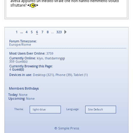
aveva appunto un inedito virale che non hanno nemmeno voluto
sfruttare?
...
…
1
4
5
6
7
8
323
Forum Timezone:
Europe/Rome
Most Users Ever Online:
3759
Currently Online:
klyo
,
thatdamngigi
359
Guest(s)
Currently Browsing this Page:
4
Guest(s)
Devices in use:
Desktop (321), Phone (39), Tablet (1)
Members Birthdays
Today:
None
Upcoming:
None
Theme:
Language:
©
Simple:Press