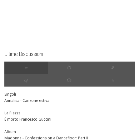
Ultime Discussioni
∞
📺
🎵
🌿
🎲
⭐️
Singoli
Annalisa - Canzone estiva
La Piazza
È morto Francesco Guccini
Album
Madonna - Confessions on a Dancefloor: Part II