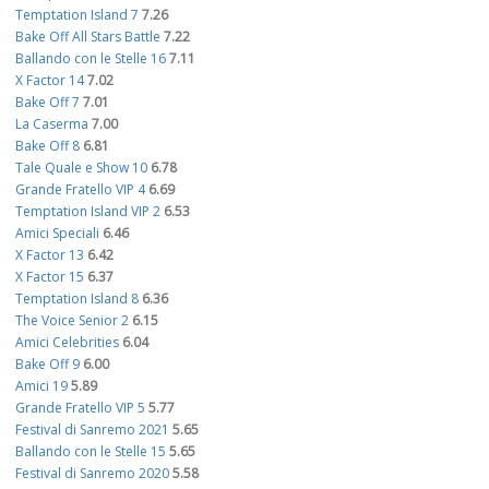
Temptation Island 7
7.26
Bake Off All Stars Battle
7.22
Ballando con le Stelle 16
7.11
X Factor 14
7.02
Bake Off 7
7.01
La Caserma
7.00
Bake Off 8
6.81
Tale Quale e Show 10
6.78
Grande Fratello VIP 4
6.69
Temptation Island VIP 2
6.53
Amici Speciali
6.46
X Factor 13
6.42
X Factor 15
6.37
Temptation Island 8
6.36
The Voice Senior 2
6.15
Amici Celebrities
6.04
Bake Off 9
6.00
Amici 19
5.89
Grande Fratello VIP 5
5.77
Festival di Sanremo 2021
5.65
Ballando con le Stelle 15
5.65
Festival di Sanremo 2020
5.58