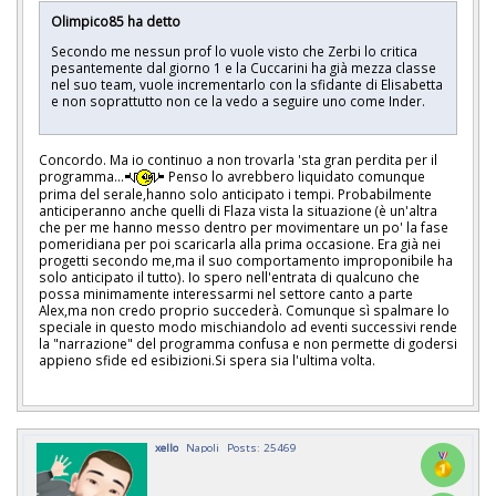
Olimpico85 ha detto
Secondo me nessun prof lo vuole visto che Zerbi lo critica
pesantemente dal giorno 1 e la Cuccarini ha già mezza classe
nel suo team, vuole incrementarlo con la sfidante di Elisabetta
e non soprattutto non ce la vedo a seguire uno come Inder.
Concordo. Ma io continuo a non trovarla 'sta gran perdita per il
programma...
Penso lo avrebbero liquidato comunque
prima del serale,hanno solo anticipato i tempi. Probabilmente
anticiperanno anche quelli di Flaza vista la situazione (è un'altra
che per me hanno messo dentro per movimentare un po' la fase
pomeridiana per poi scaricarla alla prima occasione. Era già nei
progetti secondo me,ma il suo comportamento improponibile ha
solo anticipato il tutto). Io spero nell'entrata di qualcuno che
possa minimamente interessarmi nel settore canto a parte
Alex,ma non credo proprio succederà. Comunque sì spalmare lo
speciale in questo modo mischiandolo ad eventi successivi rende
la "narrazione" del programma confusa e non permette di godersi
appieno sfide ed esibizioni.Si spera sia l'ultima volta.
xello
Napoli
Posts: 25469