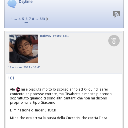
Daytime
...
…
1
4
5
6
7
8
323
realimev
Posts: 1366
12 ottobre, 2021 - 16:40
101
Ale
mi è piaciuta molto lo scorso anno ad XF quindi sarei
contento se potesse entrare, ma Elisabetta a me sta piacendo,
soprattutto quando ci sono altri cantanti che non mi dicono
proprio nulla, tipo Giacomo.
Eliminazione di Inder SHOCK
Mi sa che ora arriva la busta della Cuccarini che caccia Flaza