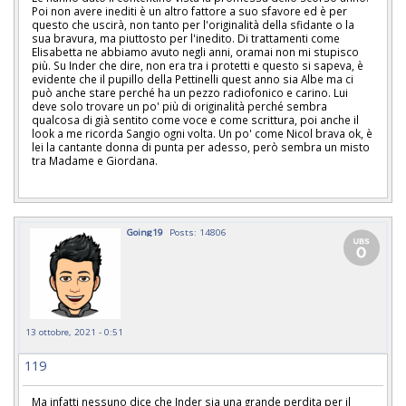
Poi non avere inediti è un altro fattore a suo sfavore ed è per
questo che uscirà, non tanto per l'originalità della sfidante o la
sua bravura, ma piuttosto per l'inedito. Di trattamenti come
Elisabetta ne abbiamo avuto negli anni, oramai non mi stupisco
più. Su Inder che dire, non era tra i protetti e questo si sapeva, è
evidente che il pupillo della Pettinelli quest anno sia Albe ma ci
può anche stare perché ha un pezzo radiofonico e carino. Lui
deve solo trovare un po' più di originalità perché sembra
qualcosa di già sentito come voce e come scrittura, poi anche il
look a me ricorda Sangio ogni volta. Un po' come Nicol brava ok, è
lei la cantante donna di punta per adesso, però sembra un misto
tra Madame e Giordana.
Going19
Posts: 14806
13 ottobre, 2021 - 0:51
119
Ma infatti nessuno dice che Inder sia una grande perdita per il