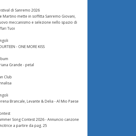
estival di Sanremo 2026
e Martino mette in soffitta Sanremo Giovani,
uovo meccanismo e selezione nello spazio di
ffari Tuoi
ingoli
OURTEEN - ONE MORE KISS
lbum
riana Grande - petal
an Club
nnalisa
ingoli
erena Brancale, Levante & Delia - Al Mio Paese
ontest
ummer Song Contest 2026 - Annuncio canzone
incitrice a partire da pag. 25