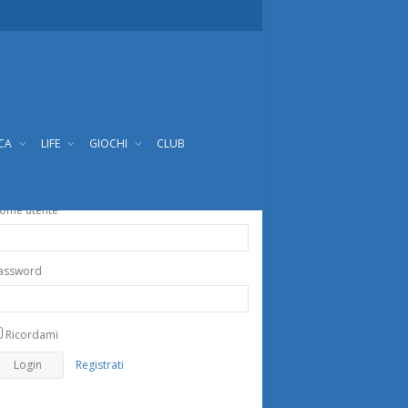
ICA
LIFE
GIOCHI
CLUB
ome utente
assword
Ricordami
Registrati