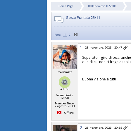
Home Page
Ballando con le Stelle
Sesta Puntata 25/11
Page:
1
2
1
25 novembre, 2023 - 20:47
Superato il giro di boa, anch
due di cui non ci frega asso
mariomatt
Buona visione a tutti
Admin
Forum Posts:
12198
Member Since:
7 agosto, 2013
Offline
2
25 novembre, 2023 - 20:55