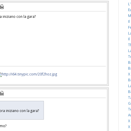
L
E
M
 iniziano con la gara?
I
F
L
I
T
L
T
B
B
X
B
L
B
T
G
T
ora iniziano con la gara?
A
X
emo?
X