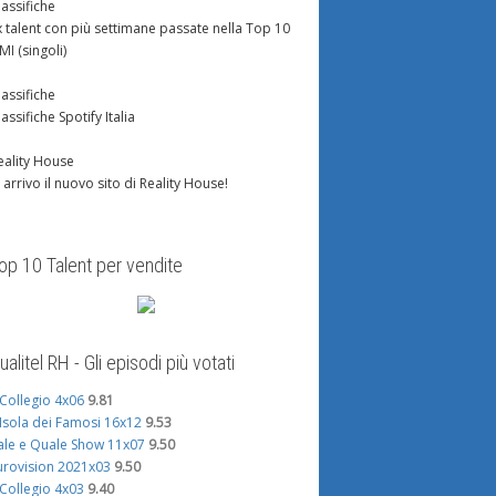
lassifiche
x talent con più settimane passate nella Top 10
IMI (singoli)
lassifiche
lassifiche Spotify Italia
eality House
n arrivo il nuovo sito di Reality House!
op 10 Talent per vendite
ualitel RH - Gli episodi più votati
l Collegio 4x06
9.81
'Isola dei Famosi 16x12
9.53
ale e Quale Show 11x07
9.50
urovision 2021x03
9.50
l Collegio 4x03
9.40