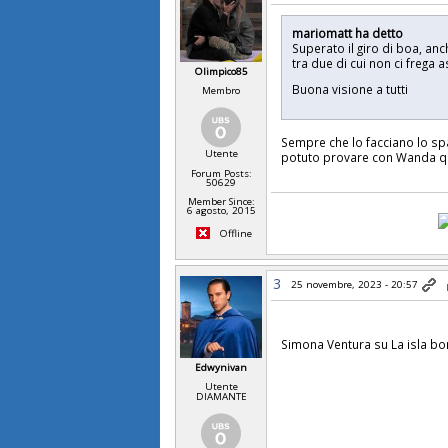
mariomatt ha detto
Superato il giro di boa, an
tra due di cui non ci freg
Olimpico85
Buona visione a tutti
Membro
Sempre che lo facciano lo sp
Utente
potuto provare con Wanda qui
Forum Posts:
50629
Member Since:
6 agosto, 2015
Offline
3
25 novembre, 2023 - 20:57
Simona Ventura su La isla bo
Edwynivan
Utente
DIAMANTE