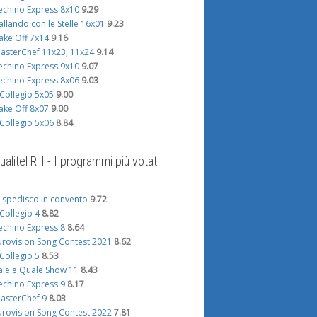
echino Express 8x10
9.29
allando con le Stelle 16x01
9.23
ake Off 7x14
9.16
asterChef 11x23, 11x24
9.14
echino Express 9x10
9.07
echino Express 8x06
9.03
l Collegio 5x05
9.00
ake Off 8x07
9.00
l Collegio 5x06
8.84
ualitel RH - I programmi più votati
i spedisco in convento
9.72
l Collegio 4
8.82
echino Express 8
8.64
urovision Song Contest 2021
8.62
l Collegio 5
8.53
ale e Quale Show 11
8.43
echino Express 9
8.17
asterChef 9
8.03
urovision Song Contest 2022
7.81