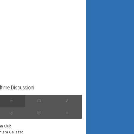
ltime Discussioni
∞
📺
🎵
🌿
🎲
⭐️
an Club
hiara Galiazzo