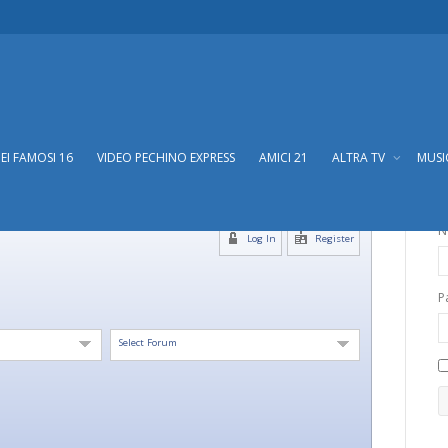
DEI FAMOSI 16
VIDEO PECHINO EXPRESS
AMICI 21
ALTRA TV
MUS
N
Log In
Register
P
Select Forum