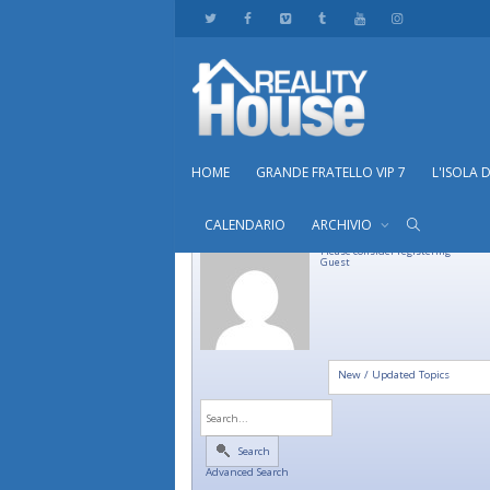
HOME
GRANDE FRATELLO VIP 7
L'ISOLA 
CALENDARIO
ARCHIVIO
Please consider registering
Guest
New / Updated Topics
Search
Advanced Search