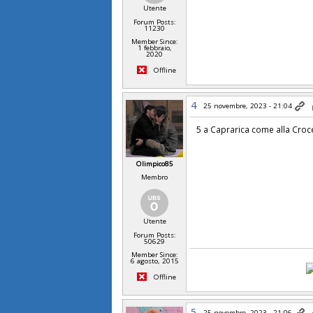
Utente
Forum Posts:
11230
Member Since:
1 febbraio,
2020
Offline
4
25 novembre, 2023 - 21:04
5 a Caprarica come alla Croce
Olimpico85
Membro
Utente
Forum Posts:
50629
Member Since:
6 agosto, 2015
Offline
5
25 novembre, 2023 - 21:06