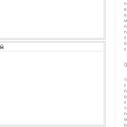
P
B
B
M
P
P
I
B
I
Q
T
I
P
E
I
T
P
M
E