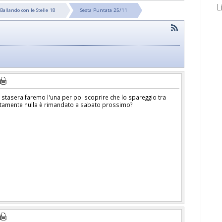
L
Ballando con le Stelle 18
Sesta Puntata 25/11
e stasera faremo l'una per poi scoprire che lo spareggio tra
lutamente nulla è rimandato a sabato prossimo?