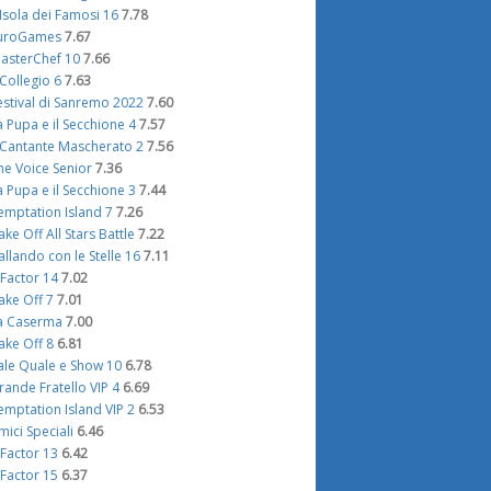
'Isola dei Famosi 16
7.78
uroGames
7.67
asterChef 10
7.66
l Collegio 6
7.63
estival di Sanremo 2022
7.60
a Pupa e il Secchione 4
7.57
l Cantante Mascherato 2
7.56
he Voice Senior
7.36
a Pupa e il Secchione 3
7.44
emptation Island 7
7.26
ake Off All Stars Battle
7.22
allando con le Stelle 16
7.11
 Factor 14
7.02
ake Off 7
7.01
a Caserma
7.00
ake Off 8
6.81
ale Quale e Show 10
6.78
rande Fratello VIP 4
6.69
emptation Island VIP 2
6.53
mici Speciali
6.46
 Factor 13
6.42
 Factor 15
6.37