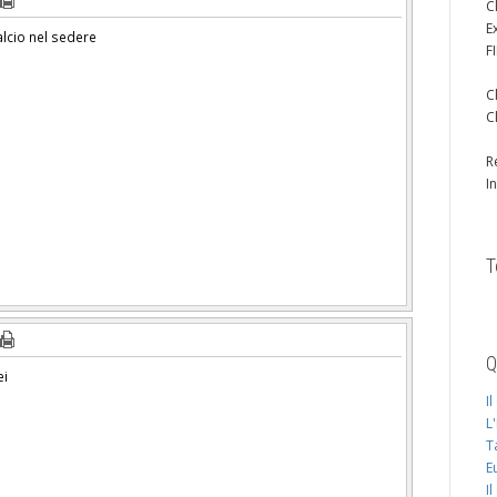
C
E
calcio nel sedere
F
C
C
R
I
T
Q
ei
I
L
T
E
I