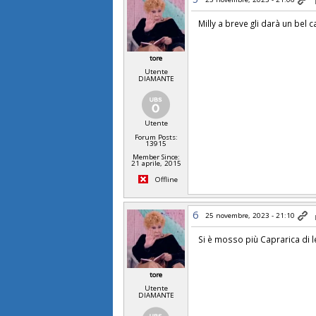
Milly a breve gli darà un bel 
tore
Utente
DIAMANTE
Utente
Forum Posts:
13915
Member Since:
21 aprile, 2015
Offline
6
25 novembre, 2023 - 21:10
Si è mosso più Caprarica di l
tore
Utente
DIAMANTE