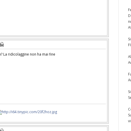
F
D
n
A
S
F
? La ridicolaggine non ha mai fine
A
A
F
A
S
S
C
S
v