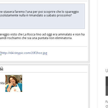
che stasera faremo l'una per poi scoprire che lo spareggio
a assolutamente nulla è rimandato a sabato prossimo?
areggio visto che La Rocca fino ad oggi era ammalato e non ha
ndi rischiamo che sia una puntata non eliminatoria.
U
nita
F
C