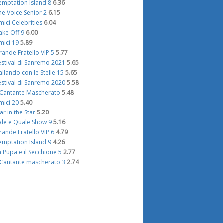
emptation Island 8
6.36
he Voice Senior 2
6.15
mici Celebrities
6.04
ake Off 9
6.00
mici 19
5.89
rande Fratello VIP 5
5.77
estival di Sanremo 2021
5.65
allando con le Stelle 15
5.65
estival di Sanremo 2020
5.58
l Cantante Mascherato
5.48
mici 20
5.40
tar in the Star
5.20
ale e Quale Show 9
5.16
rande Fratello VIP 6
4.79
emptation Island 9
4.26
a Pupa e il Secchione 5
2.77
l Cantante mascherato 3
2.74