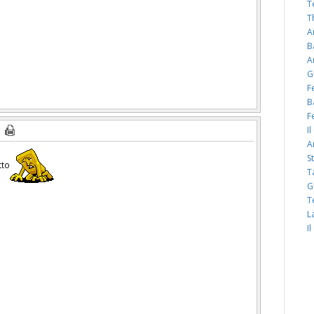
T
T
A
B
A
G
F
B
F
I
A
S
tto
T
G
T
L
I