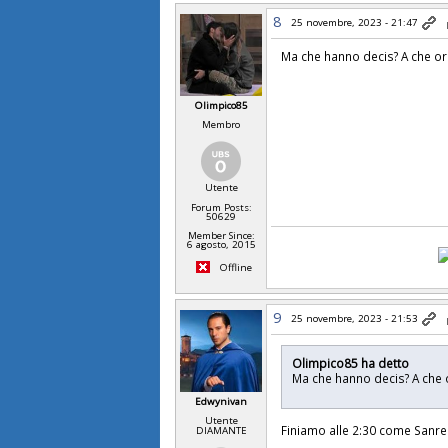
8
25 novembre, 2023 - 21:47
Ma che hanno decis? A che ora
Olimpico85
Membro
Utente
Forum Posts:
50629
Member Since:
6 agosto, 2015
Offline
9
25 novembre, 2023 - 21:53
Olimpico85 ha detto
Ma che hanno decis? A che 
Edwynivan
Utente
Finiamo alle 2:30 come Sanr
DIAMANTE