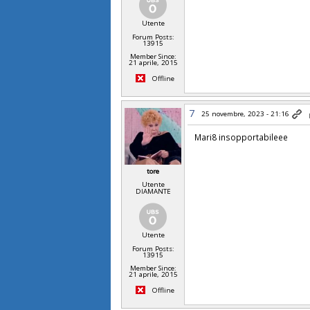
Utente
Forum Posts:
13915
Member Since:
21 aprile, 2015
Offline
7
25 novembre, 2023 - 21:16
Mari8 insopportabileee
tore
Utente
DIAMANTE
Utente
Forum Posts:
13915
Member Since:
21 aprile, 2015
Offline