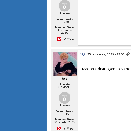
Utente
Forum Posts:
11230
Member Since:
1 febbraio,
2020
Offline
10
25 novembre, 2023 - 22:03
Madonia distruggendo Mario
tore
Utente
DIAMANTE
Utente
Forum Posts:
13915
Member Since:
21 aprile, 2015
Offline