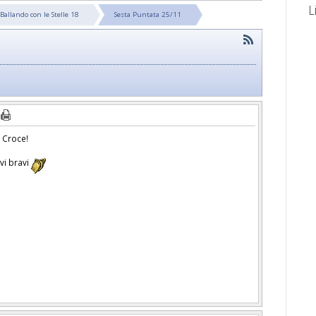
L
Ballando con le Stelle 18
Sesta Puntata 25/11
a Croce!
vi bravi