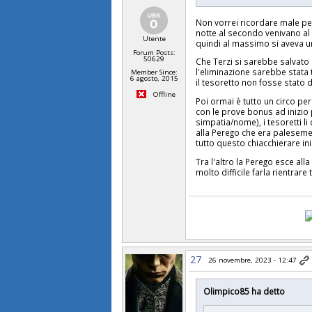
Non vorrei ricordare male pe
notte al secondo venivano al 
Utente
quindi al massimo si aveva un
Forum Posts:
50629
Che Terzi si sarebbe salvato
l'eliminazione sarebbe stata
Member Since:
6 agosto, 2015
il tesoretto non fosse stato 
Offline
Poi ormai è tutto un circo pe
con le prove bonus ad inizio 
simpatia/nome), i tesoretti l
alla Perego che era palesement
tutto questo chiacchierare ini
Tra l'altro la Perego esce al
molto difficile farla rientrare
27
26 novembre, 2023 - 12:47
Olimpico85 ha detto