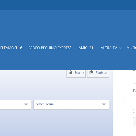
DEI FAMOSI 16
VIDEO PECHINO EXPRESS
AMICI 21
ALTRA TV
MUS
N
Log In
Register
P
Select Forum