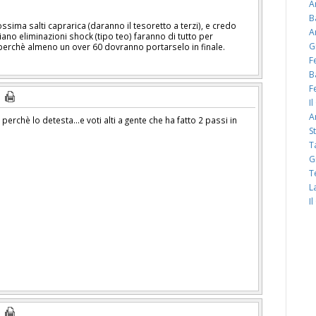
A
B
ima salti caprarica (daranno il tesoretto a terzi), e credo
A
ano eliminazioni shock (tipo teo) faranno di tutto per
G
perchè almeno un over 60 dovranno portarselo in finale.
F
B
F
I
A
perchè lo detesta...e voti alti a gente che ha fatto 2 passi in
S
T
G
T
L
I