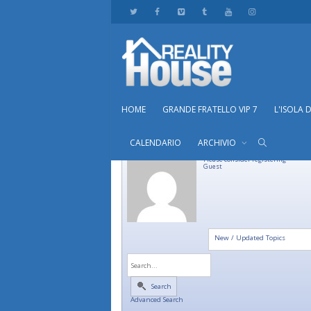
HOME
GRANDE FRATELLO VIP 7
L'ISOLA 
CALENDARIO
ARCHIVIO
Please consider registering
Guest
New / Updated Topics
Search
Advanced Search