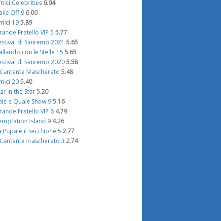
mici Celebrities
6.04
ake Off 9
6.00
mici 19
5.89
rande Fratello VIP 5
5.77
estival di Sanremo 2021
5.65
allando con le Stelle 15
5.65
estival di Sanremo 2020
5.58
l Cantante Mascherato
5.48
mici 20
5.40
tar in the Star
5.20
ale e Quale Show 9
5.16
rande Fratello VIP 6
4.79
emptation Island 9
4.26
a Pupa e il Secchione 5
2.77
l Cantante mascherato 3
2.74