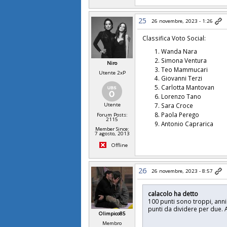
25
26 novembre, 2023 - 1:26
Classifica Voto Social:
Wanda Nara
Simona Ventura
Niro
Teo Mammucari
Utente 2xP
Giovanni Terzi
Carlotta Mantovan
Lorenzo Tano
Sara Croce
Utente
Paola Perego
Forum Posts:
2115
Antonio Caprarica
Member Since:
7 agosto, 2013
Offline
26
26 novembre, 2023 - 8:57
calacolo ha detto
100 punti sono troppi, anni
punti da dividere per due.
Olimpico85
Membro