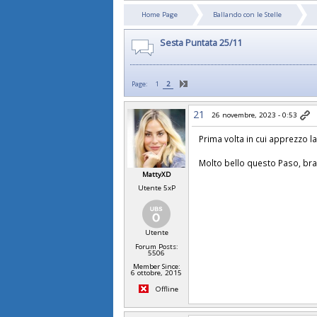
Home Page
Ballando con le Stelle
Sesta Puntata 25/11
Page:
1
2
21
26 novembre, 2023 - 0:53
Prima volta in cui apprezzo l
Molto bello questo Paso, bra
MattyXD
Utente 5xP
Utente
Forum Posts:
5506
Member Since:
6 ottobre, 2015
Offline