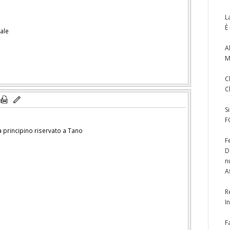
L
È
ale
A
M
C
C
S
F
a principino riservato a Tano
F
D
n
A
R
I
F