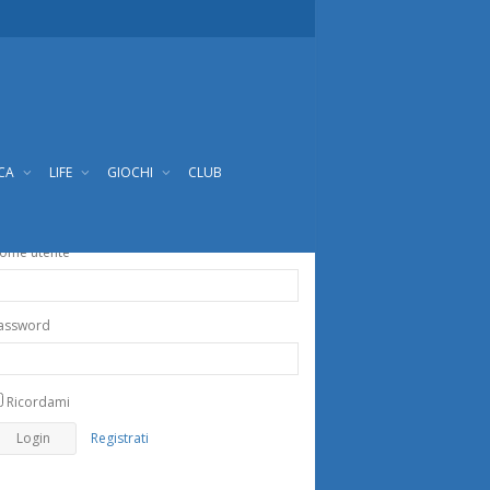
ICA
LIFE
GIOCHI
CLUB
ome utente
assword
Ricordami
Registrati