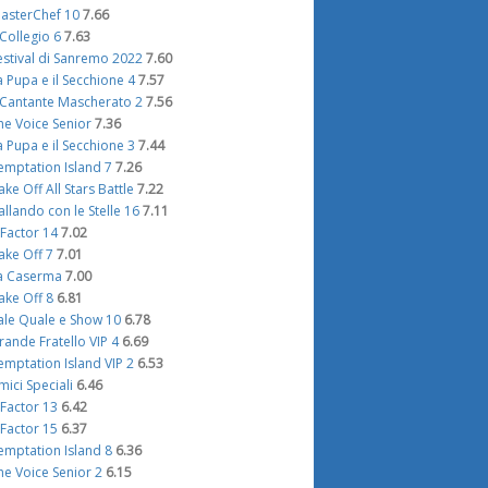
asterChef 10
7.66
l Collegio 6
7.63
estival di Sanremo 2022
7.60
a Pupa e il Secchione 4
7.57
l Cantante Mascherato 2
7.56
he Voice Senior
7.36
a Pupa e il Secchione 3
7.44
emptation Island 7
7.26
ake Off All Stars Battle
7.22
allando con le Stelle 16
7.11
 Factor 14
7.02
ake Off 7
7.01
a Caserma
7.00
ake Off 8
6.81
ale Quale e Show 10
6.78
rande Fratello VIP 4
6.69
emptation Island VIP 2
6.53
mici Speciali
6.46
 Factor 13
6.42
 Factor 15
6.37
emptation Island 8
6.36
he Voice Senior 2
6.15