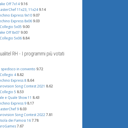
ake Off 7x14
9.16
asterChef 11x23, 11x24
9.14
echino Express 9x10
9.07
echino Express 8x06
9.03
l Collegio 5x05
9.00
ake Off 8x07
9.00
l Collegio 5x06
8.84
ualitel RH - I programmi più votati
i spedisco in convento
9.72
l Collegio 4
8.82
echino Express 8
8.64
urovision Song Contest 2021
8.62
l Collegio 5
8.53
ale e Quale Show 11
8.43
echino Express 9
8.17
asterChef 9
8.03
urovision Song Contest 2022
7.81
'Isola dei Famosi 16
7.78
uroGames
7.67