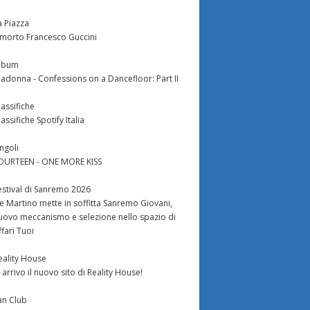
a Piazza
 morto Francesco Guccini
lbum
adonna - Confessions on a Dancefloor: Part II
lassifiche
lassifiche Spotify Italia
ingoli
OURTEEN - ONE MORE KISS
estival di Sanremo 2026
e Martino mette in soffitta Sanremo Giovani,
uovo meccanismo e selezione nello spazio di
ffari Tuoi
eality House
n arrivo il nuovo sito di Reality House!
an Club