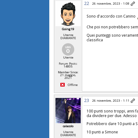
22
26 novembre, 2023 - 1:08
Sono d'accordo con Canino
Che poi non potrebbero sempl
Going19
Quei punteggi sono veramente
Utente
DIAMANTE
classifica
Utente
Forum Posts:
14805
Member Since:
21 maggio,
2021
Offline
23
26 novembre, 2023 - 1:11
100 punti sono troppi, anni f
da dividere per due. Adesso 
Potrebbero dare 10 punti a 
calacolo
10 punti a Simone
Utente
DIAMANTE