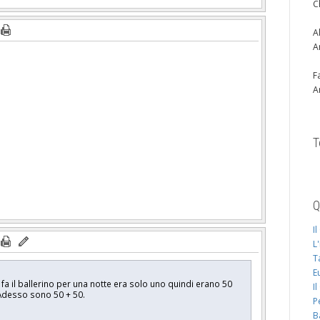
C
A
A
F
A
T
Q
I
L
T
E
 fa il ballerino per una notte era solo uno quindi erano 50
I
 Adesso sono 50 + 50.
P
B