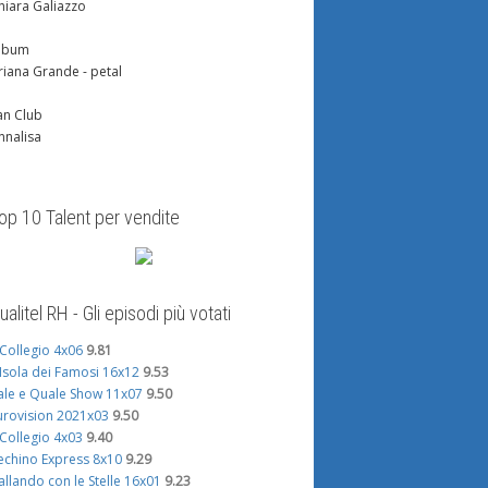
hiara Galiazzo
lbum
riana Grande - petal
an Club
nnalisa
op 10 Talent per vendite
ualitel RH - Gli episodi più votati
l Collegio 4x06
9.81
'Isola dei Famosi 16x12
9.53
ale e Quale Show 11x07
9.50
urovision 2021x03
9.50
l Collegio 4x03
9.40
echino Express 8x10
9.29
allando con le Stelle 16x01
9.23