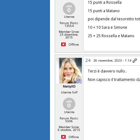
15 punti a Rossella
15 punti a Matano
Utente
poi dipende dal tesoretto tot
Forum Posts:
13554
10 + 10 Sara e Simone
Member Since:
23 dicembre,
25 + 25 Rossella e Matano
2015
Offline
24
26 novembre, 2023 - 1:14
Terzi è davvero nullo..
Non capisco il trattamento d
MattyXD
Utente 5xP
Utente
Forum Posts:
5506
Member Since:
6 ottobre, 2015
Offline