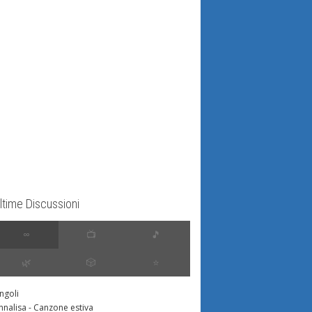
ltime Discussioni
∞
📺
🎵
🌿
🎲
⭐️
ingoli
nnalisa - Canzone estiva