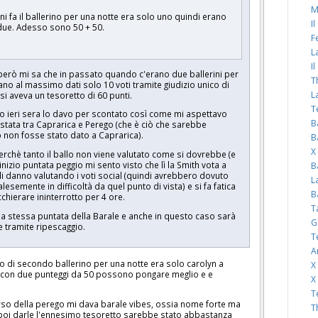
M
ni fa il ballerino per una notte era solo uno quindi erano
I
 due. Adesso sono 50 + 50.
F
L
I
però mi sa che in passato quando c'erano due ballerini per
T
no al massimo dati solo 10 voti tramite giudizio unico di
L
i aveva un tesoretto di 60 punti.
T
to ieri sera lo davo per scontato così come mi aspettavo
B
stata tra Caprarica e Perego (che è ciò che sarebbe
o non fosse stato dato a Caprarica).
B
X
perchè tanto il ballo non viene valutato come si dovrebbe (e
nizio puntata peggio mi sento visto che lì la Smith vota a
B
 li danno valutando i voti social (quindi avrebbero dovuto
L
lesemente in difficoltà da quel punto di vista) e si fa fatica
B
chierare ininterrotto per 4 ore.
T
alla stessa puntata della Barale e anche in questo caso sarà
G
are tramite ripescaggio.
T
A
so di secondo ballerino per una notte era solo carolyn a
X
 con due punteggi da 50 possono pongare meglio e e
X
T
rcorso della perego mi dava barale vibes, ossia nome forte ma
T
 poi darle l'ennesimo tesoretto sarebbe stato abbastanza