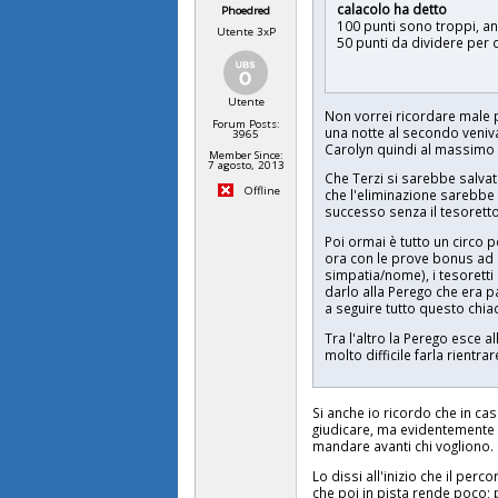
calacolo ha detto
Phoedred
100 punti sono troppi, an
Utente 3xP
50 punti da dividere per
Utente
Non vorrei ricordare male 
Forum Posts:
una notte al secondo veniva
3965
Carolyn quindi al massimo s
Member Since:
7 agosto, 2013
Che Terzi si sarebbe salva
Offline
che l'eliminazione sarebbe 
successo senza il tesorett
Poi ormai è tutto un circo 
ora con le prove bonus ad i
simpatia/nome), i tesoretti
darlo alla Perego che era pa
a seguire tutto questo chiac
Tra l'altro la Perego esce 
molto difficile farla rientr
Si anche io ricordo che in ca
giudicare, ma evidentemente
mandare avanti chi vogliono.
Lo dissi all'inizio che il pe
che poi in pista rende poco;