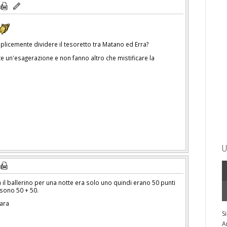
icemente dividere il tesoretto tra Matano ed Erra?
 un'esagerazione e non fanno altro che mistificare la
U
a il ballerino per una notte era solo uno quindi erano 50 punti
sono 50 + 50.
Sara
S
A