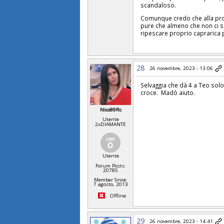
scandaloso.
Comunque credo che alla pross
pure che almeno che non ci si
ripescare proprio caprarica 
28
26 novembre, 2023 - 13:06
Selvaggia che dà 4 a Teo solo 
croce. Madò aiuto.
Nico89Rc
Utente
2xDIAMANTE
Utente
Forum Posts:
20785
Member Since:
7 agosto, 2013
Offline
29
26 novembre, 2023 - 14:41