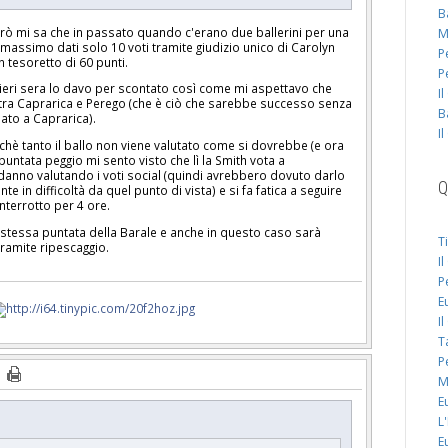
B
rò mi sa che in passato quando c'erano due ballerini per una
M
massimo dati solo 10 voti tramite giudizio unico di Carolyn
P
 tesoretto di 60 punti.
P
 ieri sera lo davo per scontato così come mi aspettavo che
I
 tra Caprarica e Perego (che è ciò che sarebbe successo senza
B
dato a Caprarica).
I
rchè tanto il ballo non viene valutato come si dovrebbe (e ora
puntata peggio mi sento visto che lì la Smith vota a
i danno valutando i voti social (quindi avrebbero dovuto darlo
Q
e in difficoltà da quel punto di vista) e si fa fatica a seguire
nterrotto per 4 ore.
la stessa puntata della Barale e anche in questo caso sarà
T
 tramite ripescaggio.
I
P
E
I
T
P
M
E
L
E