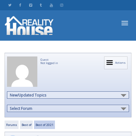
Toggl
Guest
navig
Actions
Not logged in
New/Updated Topics
Select Forum
Forums
Best of
Best of 2021