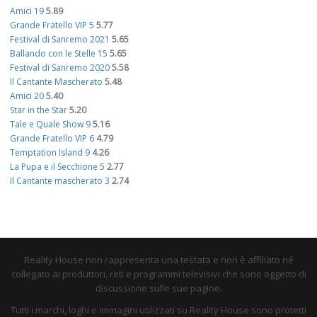
Amici 19
5.89
Grande Fratello VIP 5
5.77
Festival di Sanremo 2021
5.65
Ballando con le Stelle 15
5.65
Festival di Sanremo 2020
5.58
Il Cantante Mascherato
5.48
Amici 20
5.40
Star in the Star
5.20
Tale e Quale Show 9
5.16
Grande Fratello VIP 6
4.79
Temptation Island 9
4.26
La Pupa e il Secchione 5
2.77
Il Cantante mascherato 3
2.74
Reality House non rappresenta una testata e non è affiliato né
collegato ai produttori, reti e programmi televisivi che sono oggetto di
discussione sulle sue pagine.
Tutti i marchi, loghi e immagini utilizzati su Reality House sono protetti