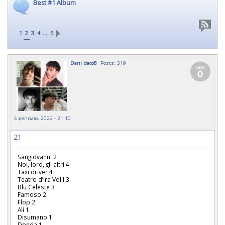
Best #1 Album
…
1
2
3
4
5
Dani_daco8
Posts: 319
5 gennaio, 2022 - 21:10
21
Sangiovanni 2
Noi, loro, gli altri 4
Taxi driver 4
Teatro d’ira Vol I 3
Blu Celeste 3
Famoso 2
Flop 2
Ali 1
Disumano 1
Donda 1