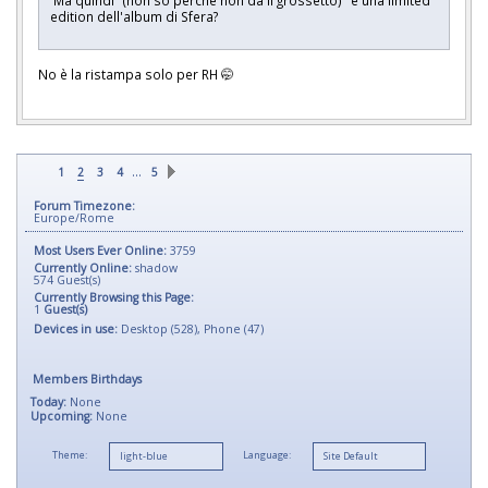
Ma quindi "(non so perchè non da il grossetto)" è una limited
edition dell'album di Sfera?
No è la ristampa solo per RH 🤭
…
1
2
3
4
5
Forum Timezone:
Europe/Rome
Most Users Ever Online:
3759
Currently Online:
shadow
574
Guest(s)
Currently Browsing this Page:
1
Guest(s)
Devices in use:
Desktop (528), Phone (47)
Members Birthdays
Today:
None
Upcoming:
None
Theme:
Language: