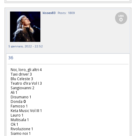
kisses83
Posts: 1809
5 gennaio, 2022 - 22:52
36
Noi, loro, gli altri 4
Taxi driver 3
Blu Celeste 3
Teatro d’ira Vol I 3
Sangiovanni 2
Ali 1
Disumano 1
Donda
0
Famoso 1
Keta Music Vol III 1
Lauro 1
Multisala 1
Ok 1
Rivoluzione 1
Siamo noi 1