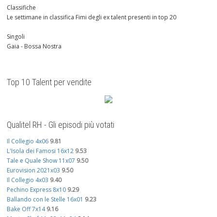
Classifiche
Le settimane in classifica Fimi degli ex talent presenti in top 20
Singoli
Gaia - Bossa Nostra
Top 10 Talent per vendite
Qualitel RH - Gli episodi più votati
Il Collegio 4x06
9.81
L'Isola dei Famosi 16x12
9.53
Tale e Quale Show 11x07
9.50
Eurovision 2021x03
9.50
Il Collegio 4x03
9.40
Pechino Express 8x10
9.29
Ballando con le Stelle 16x01
9.23
Bake Off 7x14
9.16