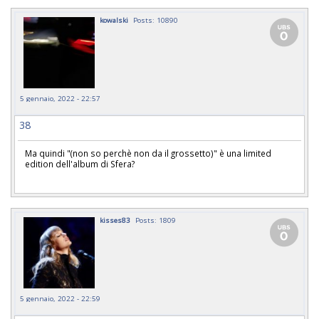
kowalski
Posts: 10890
5 gennaio, 2022 - 22:57
38
Ma quindi "(non so perchè non da il grossetto)" è una limited
edition dell'album di Sfera?
kisses83
Posts: 1809
5 gennaio, 2022 - 22:59