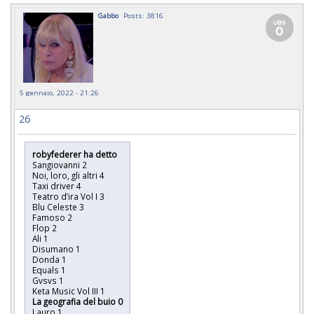
Gabbo
Posts: 3816
5 gennaio, 2022 - 21:26
26
robyfederer ha detto
Sangiovanni 2
Noi, loro, gli altri 4
Taxi driver 4
Teatro d’ira Vol I 3
Blu Celeste 3
Famoso 2
Flop 2
Ali 1
Disumano 1
Donda 1
Equals 1
Gvsvs 1
Keta Music Vol III 1
La geografia del buio 0
Lauro 1