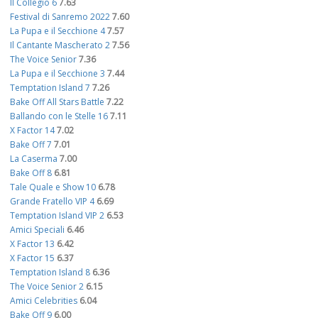
Il Collegio 6
7.63
Festival di Sanremo 2022
7.60
La Pupa e il Secchione 4
7.57
Il Cantante Mascherato 2
7.56
The Voice Senior
7.36
La Pupa e il Secchione 3
7.44
Temptation Island 7
7.26
Bake Off All Stars Battle
7.22
Ballando con le Stelle 16
7.11
X Factor 14
7.02
Bake Off 7
7.01
La Caserma
7.00
Bake Off 8
6.81
Tale Quale e Show 10
6.78
Grande Fratello VIP 4
6.69
Temptation Island VIP 2
6.53
Amici Speciali
6.46
X Factor 13
6.42
X Factor 15
6.37
Temptation Island 8
6.36
The Voice Senior 2
6.15
Amici Celebrities
6.04
Bake Off 9
6.00