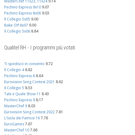
MasterChef 11x23, 11x24
9.14
Pechino Express 9x10
9.07
Pechino Express 8x06
9.03
Il Collegio 5x05
9.00
Bake Off 8x07
9.00
Il Collegio 5x06
8.84
Qualitel RH - I programmi più votati
Ti spedisco in convento
9.72
Il Collegio 4
8.82
Pechino Express 8
8.64
Eurovision Song Contest 2021
8.62
Il Collegio 5
8.53
Tale e Quale Show 11
8.43
Pechino Express 9
8.17
MasterChef 9
8.03
Eurovision Song Contest 2022
7.81
L'Isola dei Famosi 16
7.78
EuroGames
7.67
MasterChef 10
7.66