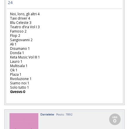
24
Noi, loro, gli altri 4
Taxi driver 4
Blu Celeste 3
Teatro d’ira Vol I 3
Famoso 2
Flop 2
Sangiovanni 2
Ali 1
Disumano 1
Donda 1
Keta Music Vol III 1
Lauro 1
Multisala 1
Ok 1
Plaza 1
Rivoluzione 1
Siamo noi 1
Solo tutto 1
Gvesvs 0
Danieletw
Posts: 7892