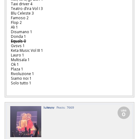
Taxi driver 4
Teatro d’ira Vol I 3
Blu Celeste 3
Famoso 2
Flop 2
Ali 1
Disumano 1
Donda 1
Equals 0
Gvsvs 1
Keta Music Vol III 1
Lauro 1
Multisala 1
Ok 1
Plaza 1
Rivoluzione 1
Siamo noi 1
Solo tutto 1
lukeyyy
Posts: 7669